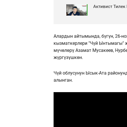
Активист Тилек
Алардын айтымында, бүгүн, 26-но
кызматкерлери "Чүй Ынтымагы" 
мүчөлөрү Азамат Мусакеев, Нурбе
жүргүзүшкөн.
Чүй облусунун Ысык-Ата районун
алынган.