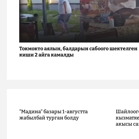
Токмокто аялын, балдарын сабоого шектелген
киши 2 айга камалды
"Мадина" базары 1-августта
Шайлоог
жабылбай турган болду
кызматке
акысы са