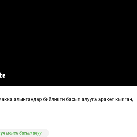
акка алынгандар бийликти басып алууга аракет кылган,
үч менен басып алуу