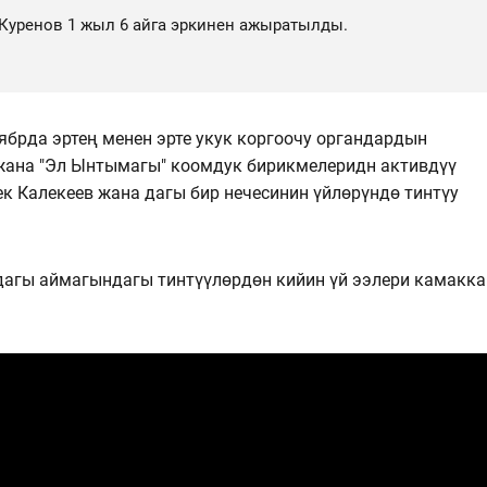
 Куренов 1 жыл 6 айга эркинен ажыратылды.
ябрда эртең менен эрте укук коргоочу органдардын
жана "Эл Ынтымагы" коомдук бирикмелеридн активдүү
к Калекеев жана дагы бир нечесинин үйлөрүндө тинтүу
дагы аймагындагы тинтүүлөрдөн кийин үй ээлери камакка