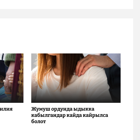
милия
Жумуш ордунда ыдыкка
кабылгандар кайда кайрылса
болот