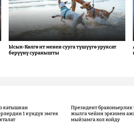
Ысык-Көлгө ит менен сууга түшүүгө уруксат
берүүнү суранышты
о катышкан
Президент браконьерлик 
рлердин 1 күндүк эмгек
жылга чейин эркинен аж
кталат
мыйзамга кол койду