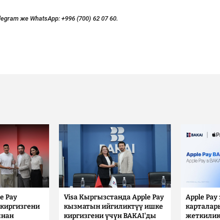
legram же WhatsApp:
+996 (700) 62 07 60.
e Pay
Visa Кыргызстанда Apple Pay
Apple Pay
киргизгени
кызматын ийгиликтүү ишке
карталар
ынан
киргизгени үчүн BAKAI'ды
жеткилик