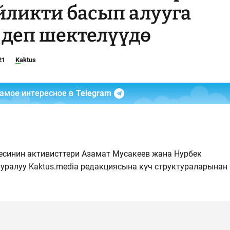
йликти басып алууга
 деп шектелүүдө
21
Kaktus
самое интересное в
Telegram
синин активисттери Азамат Мусакеев жана Нурбек
ууралуу Kaktus.media редакциясына күч структураларынан