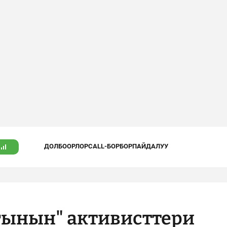
ДОЛБООРЛОР
CALL-БОРБОР
ПАЙДАЛУУ
ынын" активисттери