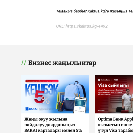
Темаңыз барбы? Kaktus.kg'ге жазыңыз Te
URL:
https://kaktus.kg/4492
Бизнес жаңылыктар
Жаңы окуу жылына
Optima Банк Appl
пайдалуу даярданыңыз -
кызматын ишке 
BAKAI карталары менен 5%
үчүн Visa тараб