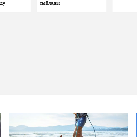
лду
сыйлады