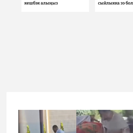
кешбэк алыңыз
сыйлыкка ээ бо