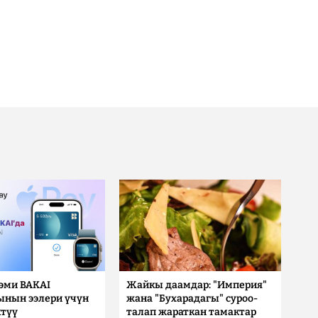
 эми BAKAI
Жайкы даамдар: "Империя"
ынын ээлери үчүн
жана "Бухарадагы" суроо-
түү
талап жараткан тамактар