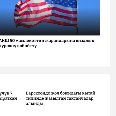
АКШ 50 мамлекеттин жарандарына визалык
күрөөнү көбөйттү
үчүн 7
Барскоондо жол боюндагы кытай
ыраткан
тилинде жазылган тактайчалар
алынды