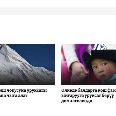
иш чокусуна уруксаты
Өлкөдө балдарга кош фа
ана чыга алат
ыйгарууга уруксат берүү
демилгеленди