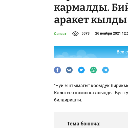
кармалды. Би
аракет кылды
5573
26 ноября 2021 12:
Саясат
Все 
"Чүй Ынтымагы" коомдук бирикме
Калекеев камакка алынды. Бул т
билдиришти.
Тема боюнча: