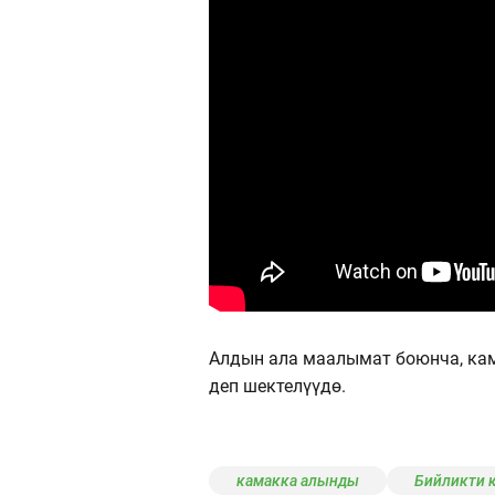
Алдын ала маалымат боюнча, кам
деп шектелүүдө.
камакка алынды
Бийликти к