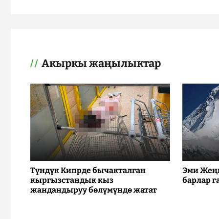
Акыркы жаңылыктар
Түндүк Кипрде бычакталган
Эми Жең
кыргызстандык кыз
барлар г
жандандыруу бөлүмүндө жатат