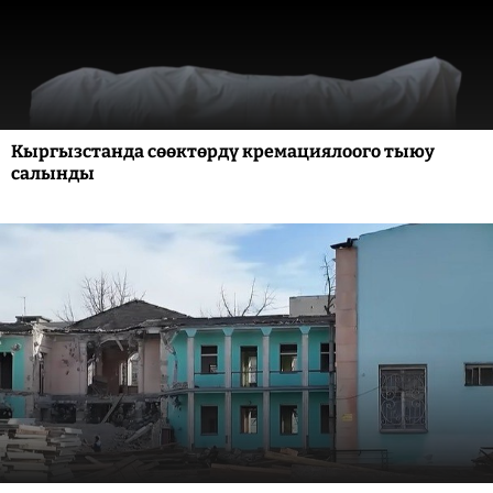
Кыргызстанда сөөктөрдү кремациялоого тыюу
салынды