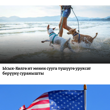
Ысык-Көлгө ит менен сууга түшүүгө уруксат
берүүнү суранышты