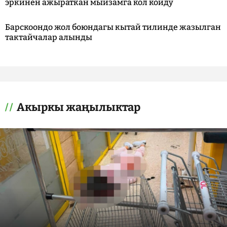
эркинен ажыраткан мыйзамга кол койду
Барскоондо жол боюндагы кытай тилинде жазылган
тактайчалар алынды
Акыркы жаңылыктар