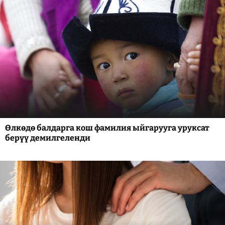
Өлкөдө балдарга кош фамилия ыйгарууга уруксат
берүү демилгеленди