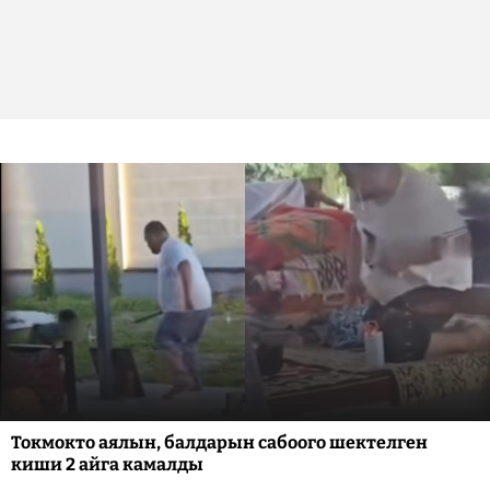
Токмокто аялын, балдарын сабоого шектелген
киши 2 айга камалды