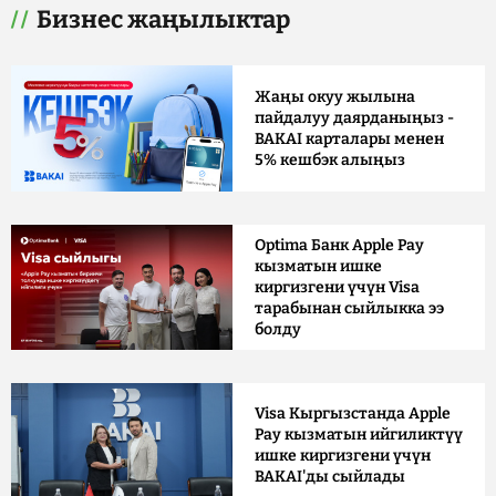
Бизнес жаңылыктар
Жаңы окуу жылына
пайдалуу даярданыңыз -
BAKAI карталары менен
5% кешбэк алыңыз
Optima Банк Apple Pay
кызматын ишке
киргизгени үчүн Visa
тарабынан сыйлыкка ээ
болду
Visa Кыргызстанда Apple
Pay кызматын ийгиликтүү
ишке киргизгени үчүн
BAKAI'ды сыйлады