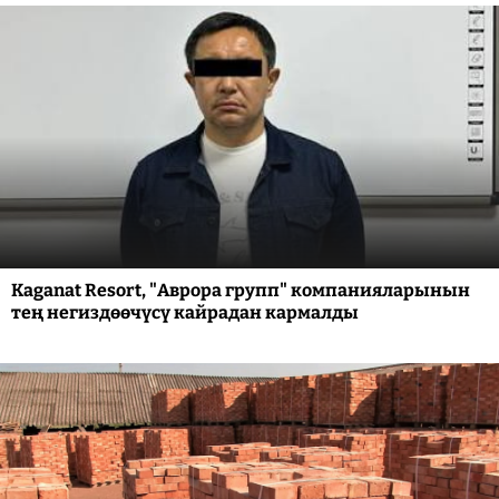
Kaganat Resort, "Аврора групп" компанияларынын
тең негиздөөчүсү кайрадан кармалды