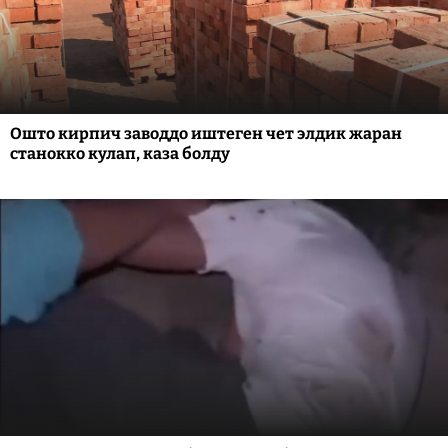
Ошто кирпич заводдо иштеген чет элдик жаран
станокко кулап, каза болду