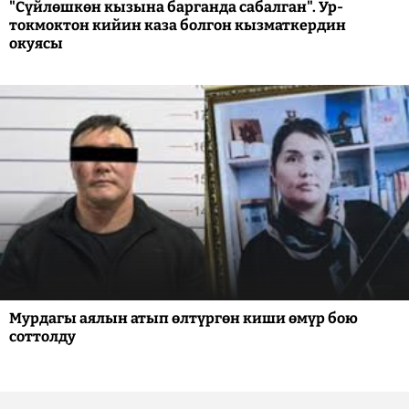
"Сүйлөшкөн кызына барганда сабалган". Ур-
токмоктон кийин каза болгон кызматкердин
окуясы
Мурдагы аялын атып өлтүргөн киши өмүр бою
соттолду