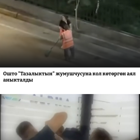
Ошто "Тазалыктын" жумушчусуна кол көтөргөн аял
аныкталды