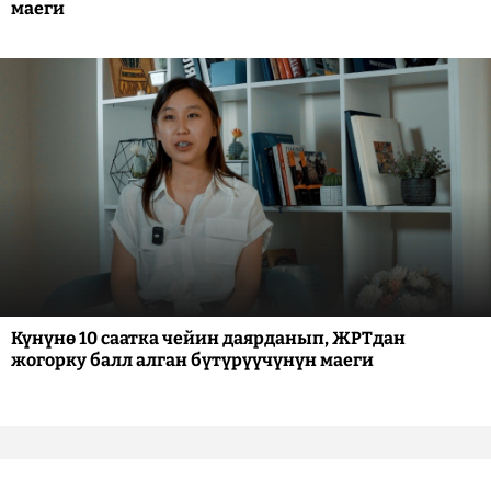
маеги
Күнүнө 10 саатка чейин даярданып, ЖРТдан
жогорку балл алган бүтүрүүчүнүн маеги