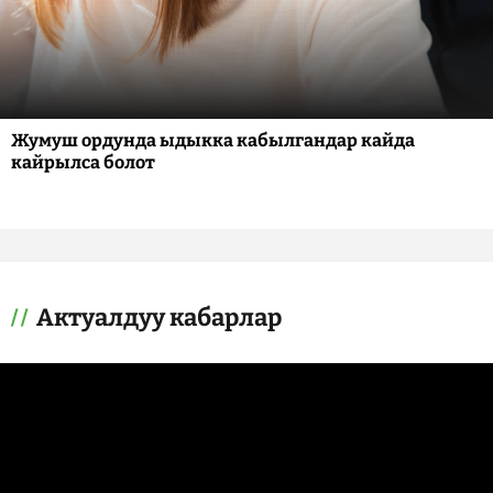
Жумуш ордунда ыдыкка кабылгандар кайда
кайрылса болот
Актуалдуу кабарлар