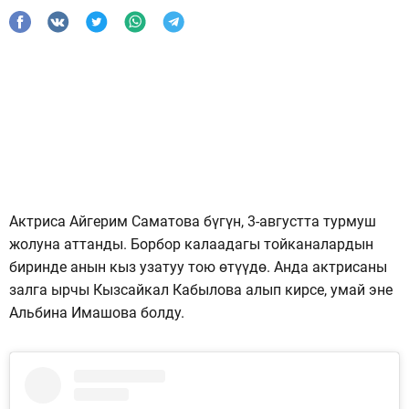
Актриса Айгерим Саматова бүгүн, 3-августта турмуш
жолуна аттанды. Борбор калаадагы тойканалардын
биринде анын кыз узатуу тою өтүүдө. Анда актрисаны
залга ырчы Кызсайкал Кабылова алып кирсе, умай эне
Альбина Имашова болду.