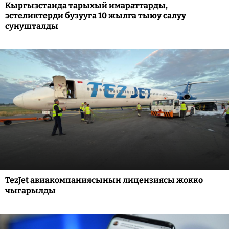
Кыргызстанда тарыхый имараттарды,
эстеликтерди бузууга 10 жылга тыюу салуу
сунушталды
TezJet авиакомпаниясынын лицензиясы жокко
чыгарылды