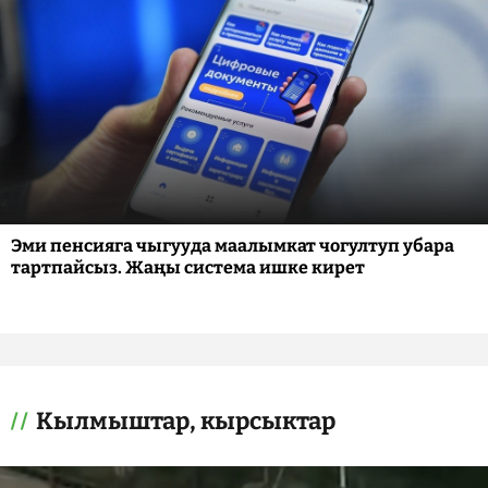
Эми пенсияга чыгууда маалымкат чогултуп убара
тартпайсыз. Жаңы система ишке кирет
Кылмыштар, кырсыктар