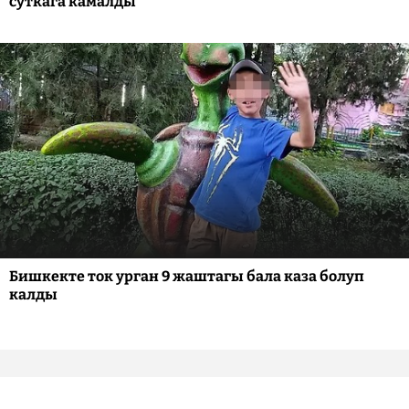
суткага камалды
Бишкекте ток урган 9 жаштагы бала каза болуп
калды