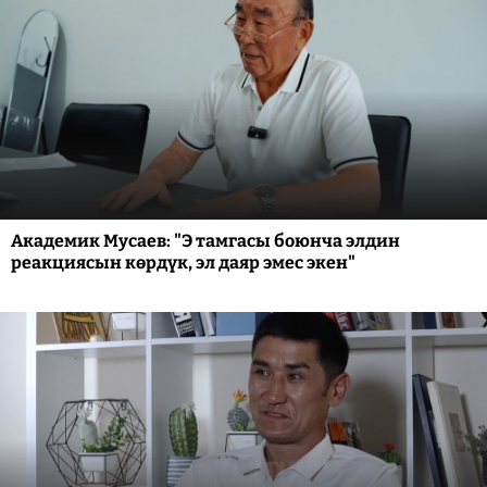
Академик Мусаев: "Э тамгасы боюнча элдин
реакциясын көрдүк, эл даяр эмес экен"