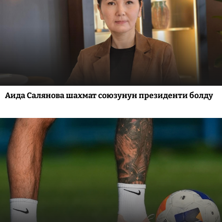
Аида Салянова шахмат союзунун президенти болду