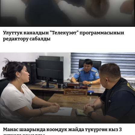
Улуттук каналдын "Телекүзөт" программасынын
редактору сабалды
Манас шаарында коомдук жайда түкүргөн кыз 3