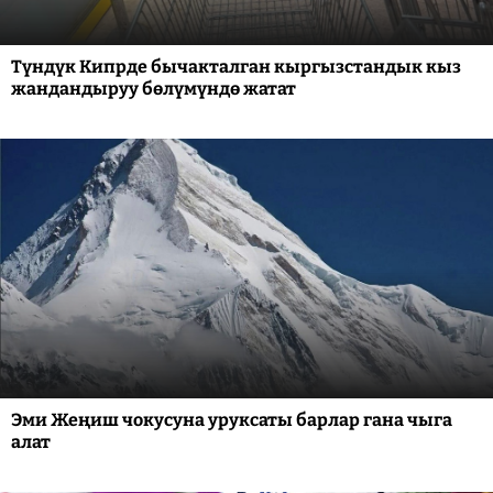
Түндүк Кипрде бычакталган кыргызстандык кыз
жандандыруу бөлүмүндө жатат
Эми Жеңиш чокусуна уруксаты барлар гана чыга
алат