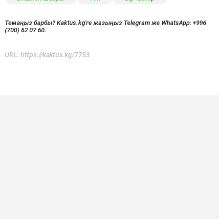
Темаңыз барбы? Kaktus.kg'ге жазыңыз Telegram же WhatsApp:
+996
(700) 62 07 60.
URL:
https://kaktus.kg/7753