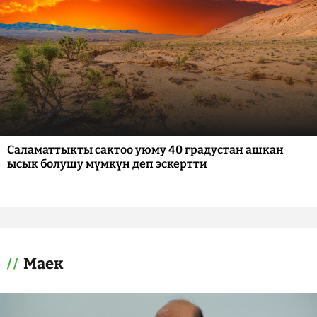
Саламаттыкты сактоо уюму 40 градустан ашкан
ысык болушу мүмкүн деп эскертти
Маек