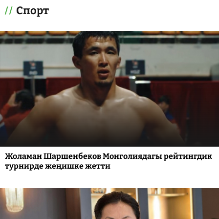
Спорт
Жоламан Шаршенбеков Монголиядагы рейтингдик
турнирде жеңишке жетти