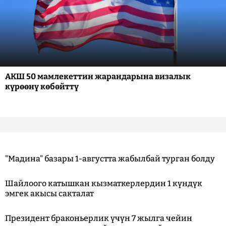
АКШ 50 мамлекеттин жарандарына визалык
күрөөнү көбөйттү
"Мадина" базары 1-августта жабылбай турган болду
Шайлоого катышкан кызматкерлердин 1 күндүк
эмгек акысы сакталат
Президент браконьерлик үчүн 7 жылга чейин