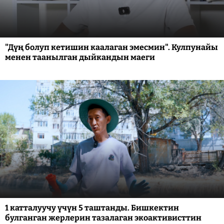
"Дүң болуп кетишин каалаган эмесмин". Кулпунайы
менен таанылган дыйкандын маеги
1 катталуучу үчүн 5 таштанды. Бишкектин
булганган жерлерин тазалаган экоактивисттин