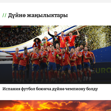
Дүйнө жаңылыктары
Испания футбол боюнча дүйнө чемпиону болду