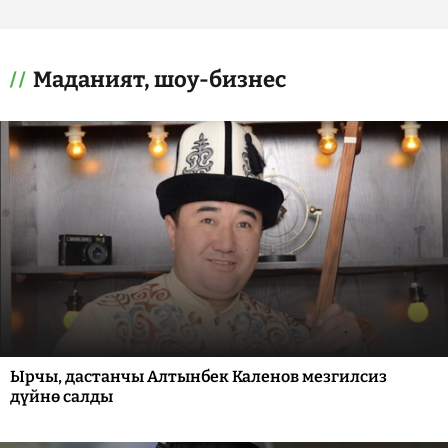
Маданият, шоу-бизнес
Ырчы, дастанчы Алтынбек Каленов мезгилсиз
дүйнө салды