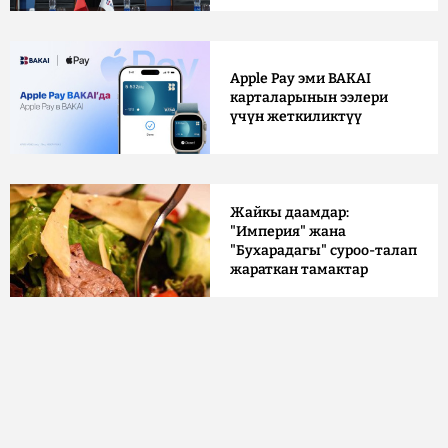
Apple Pay эми BAKAI
карталарынын ээлери
үчүн жеткиликтүү
Жайкы даамдар:
"Империя" жана
"Бухарадагы" суроо-талап
жараткан тамактар