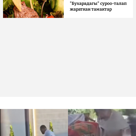
"Бухарадагы" суроо-талап
жараткан тамактар