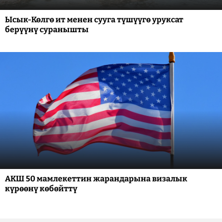
Ысык-Көлгө ит менен сууга түшүүгө уруксат
берүүнү суранышты
АКШ 50 мамлекеттин жарандарына визалык
күрөөнү көбөйттү