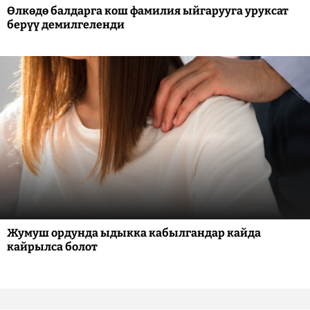
Өлкөдө балдарга кош фамилия ыйгарууга уруксат
берүү демилгеленди
Жумуш ордунда ыдыкка кабылгандар кайда
кайрылса болот