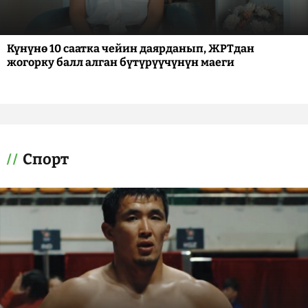
Күнүнө 10 саатка чейин даярданып, ЖРТдан
жогорку балл алган бүтүрүүчүнүн маеги
Спорт