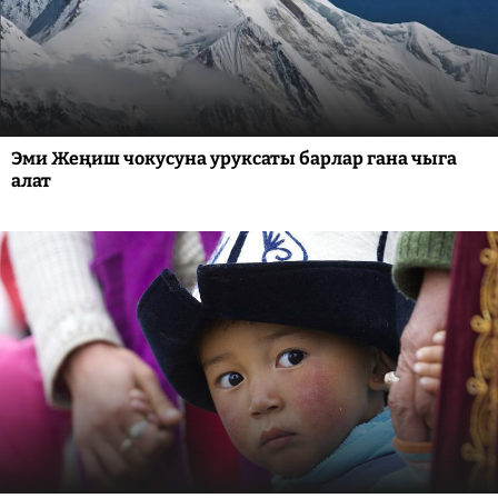
Эми Жеңиш чокусуна уруксаты барлар гана чыга
алат