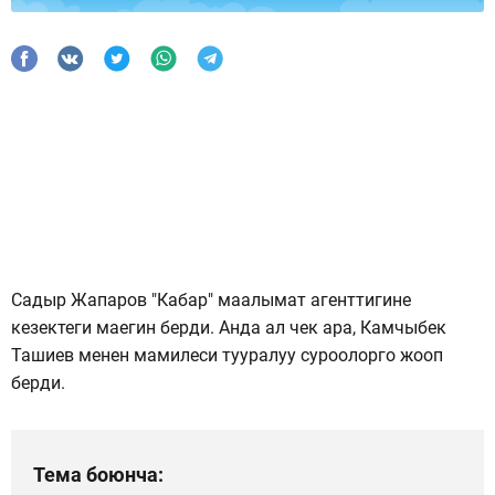
Садыр Жапаров "Кабар" маалымат агенттигине
кезектеги маегин берди. Анда ал чек ара, Камчыбек
Ташиев менен мамилеси тууралуу суроолорго жооп
берди.
Тема боюнча: