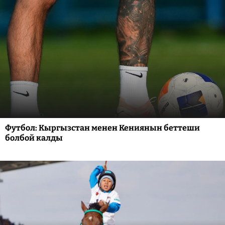
Футбол: Кыргызстан менен Кениянын беттеши
болбой калды