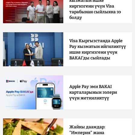
кызматын ишке
киргизгени үчүн Visa
тарабынан сыйлыкка ээ
болду
Visa Кыргызстанда Apple
Pay кызматын ийгиликтүү
ишке киргизгени үчүн
BAKAI'ды сыйлады
Apple Pay эми BAKAI
карталарынын ээлери
үчүн жеткиликтүү
Жайкы даамдар:
"Империя" жана