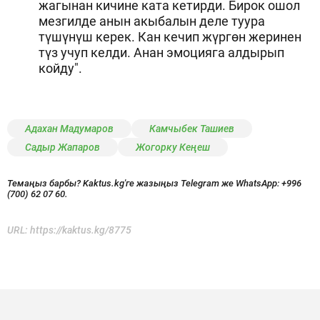
жагынан кичине ката кетирди. Бирок ошол
мезгилде анын акыбалын деле туура
түшүнүш керек. Кан кечип жүргөн жеринен
түз учуп келди. Анан эмоцияга алдырып
койду".
Адахан Мадумаров
Камчыбек Ташиев
Садыр Жапаров
Жогорку Кеңеш
Темаңыз барбы? Kaktus.kg'ге жазыңыз Telegram же WhatsApp:
+996
(700) 62 07 60.
URL:
https://kaktus.kg/8775