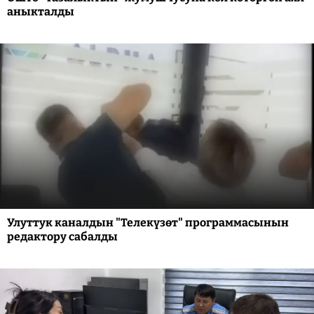
аныкталды
Улуттук каналдын "Телекүзөт" программасынын
редактору сабалды