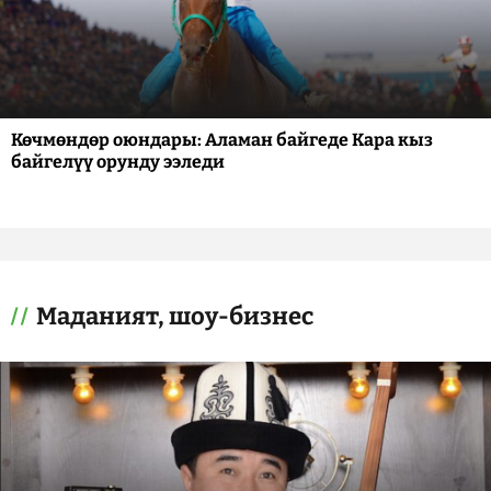
Көчмөндөр оюндары: Аламан байгеде Кара кыз
байгелүү орунду ээледи
Маданият, шоу-бизнес