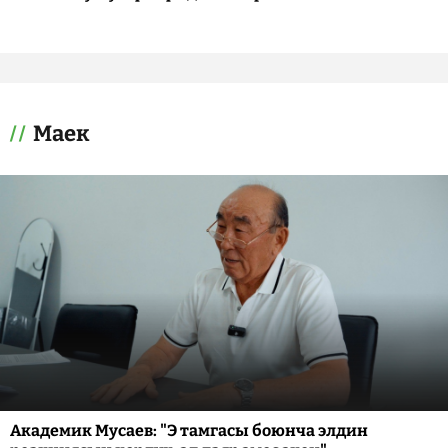
Маек
Академик Мусаев: "Э тамгасы боюнча элдин