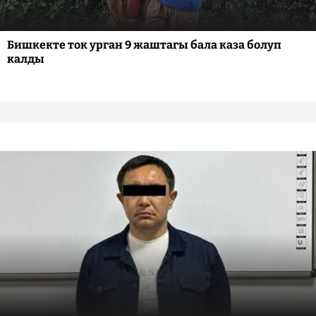
Бишкекте ток урган 9 жаштагы бала каза болуп
калды