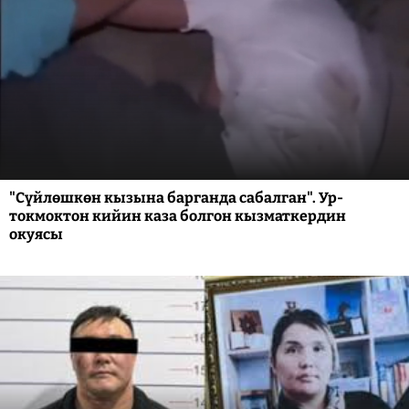
"Сүйлөшкөн кызына барганда сабалган". Ур-
токмоктон кийин каза болгон кызматкердин
окуясы