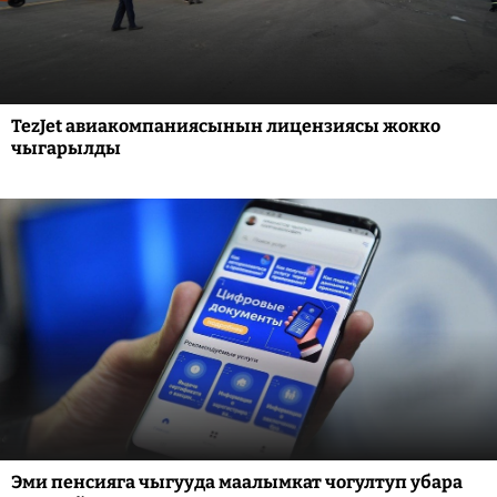
TezJet авиакомпаниясынын лицензиясы жокко
чыгарылды
Эми пенсияга чыгууда маалымкат чогултуп убара