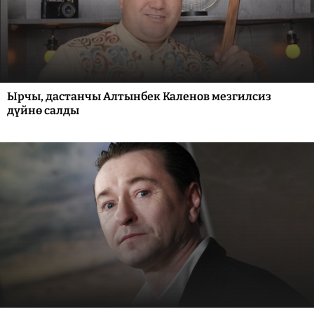
Ырчы, дастанчы Алтынбек Каленов мезгилсиз
дүйнө салды