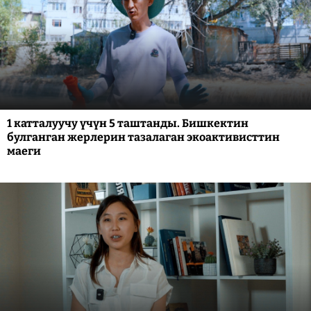
1 катталуучу үчүн 5 таштанды. Бишкектин
булганган жерлерин тазалаган экоактивисттин
маеги