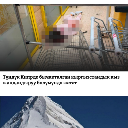
Түндүк Кипрде бычакталган кыргызстандык кыз
жандандыруу бөлүмүндө жатат