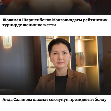
Жоламан Шаршенбеков Монголиядагы рейтингдик
турнирде жеңишке жетти
Аида Салянова шахмат союзунун президенти болду