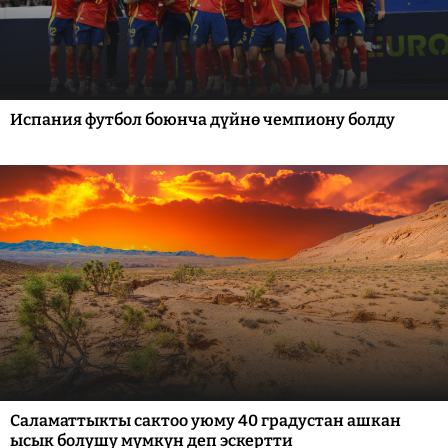
Испания футбол боюнча дүйнө чемпиону болду
Саламаттыкты сактоо уюму 40 градустан ашкан
ысык болушу мүмкүн деп эскертти