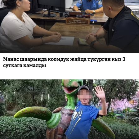
Манас шаарында коомдук жайда түкүргөн кыз 3
суткага камалды