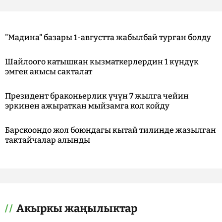
"Мадина" базары 1-августта жабылбай турган болду
Шайлоого катышкан кызматкерлердин 1 күндүк
эмгек акысы сакталат
Президент браконьерлик үчүн 7 жылга чейин
эркинен ажыраткан мыйзамга кол койду
Барскоондо жол боюндагы кытай тилинде жазылган
тактайчалар алынды
Акыркы жаңылыктар