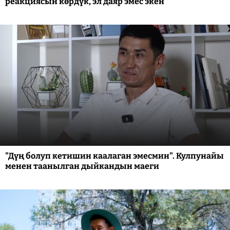
реакциясын көрдүк, эл даяр эмес экен"
"Дүң болуп кетишин каалаган эмесмин". Кулпунайы
менен таанылган дыйкандын маеги