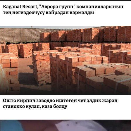
Kaganat Resort, "Аврора групп" компанияларынын
тең негиздөөчүсү кайрадан кармалды
Ошто кирпич заводдо иштеген чет элдик жаран
станокко кулап, каза болду