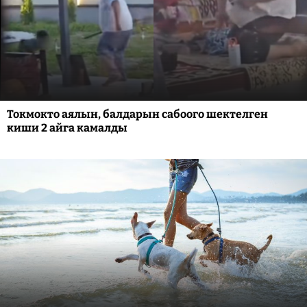
Токмокто аялын, балдарын сабоого шектелген
киши 2 айга камалды