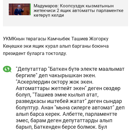
Мадумаров: Коопсуздук кызматынын
жетекчиси 2 ящик автоматты парламентке
көтөрүп келди
УКМКнын төрагасы Камчыбек Ташиев Жогорку
Кеңешке эки ящик курал алып барганы боюнча
президент буларга токтолду.
"Депутаттар "Баткен бүтө электе маалымат
бергиле" деп чакырышкан экен.
"Аскерлердин октору жок экен.
Автоматтары жетпейт экен" деген сөздөр
болуп, "Ташиев эмне кылып атат,
разведкасы иштебей жатат" деген сындар
болуптур. Анан "мына силерге автомат" деп
алып барса керек. Албетте, парламентте
эмес, барам деген депутаттарды алып
барып, Баткенден берсе болмок. Бул