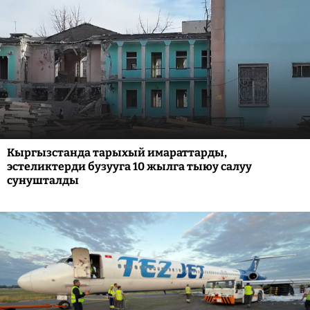
Кыргызстанда тарыхый имараттарды,
эстеликтерди бузууга 10 жылга тыюу салуу
сунушталды