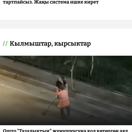
тартпайсыз. Жаңы система ишке кирет
Кылмыштар, кырсыктар
Ошто "Тазалыктын" жумушчусуна кол көтөргөн аял