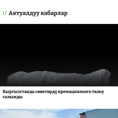
Актуалдуу кабарлар
Кыргызстанда сөөктөрдү кремациялоого тыюу
салынды