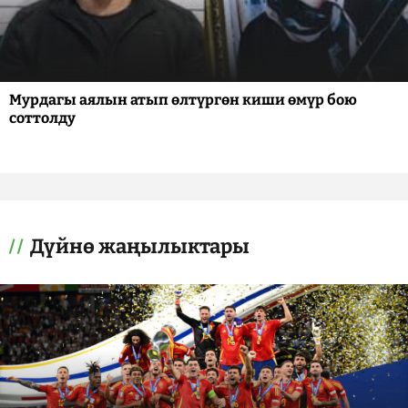
Мурдагы аялын атып өлтүргөн киши өмүр бою
соттолду
Дүйнө жаңылыктары