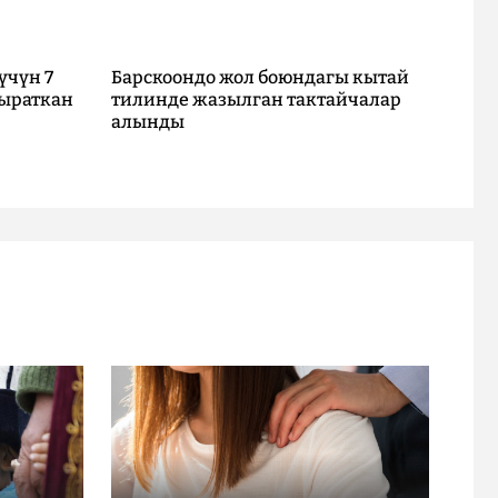
үчүн 7
Барскоондо жол боюндагы кытай
ыраткан
тилинде жазылган тактайчалар
алынды