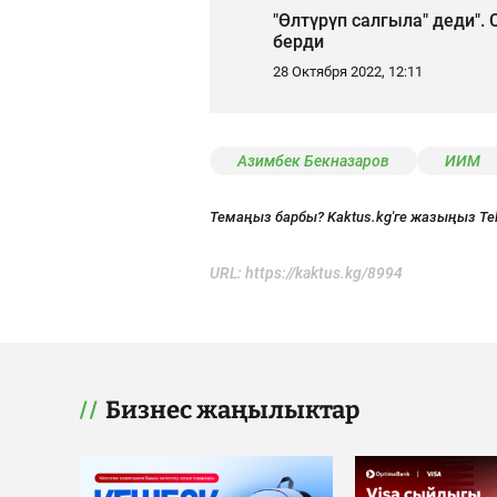
"Өлтүрүп салгыла" деди".
берди
28 Октября 2022, 12:11
Азимбек Бекназаров
ИИМ
Темаңыз барбы? Kaktus.kg'ге жазыңыз Te
URL:
https://kaktus.kg/8994
Бизнес жаңылыктар