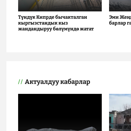
Түндүк Кипрде бычакталган
Эми Жең
кыргызстандык кыз
барлар г
жандандыруу бөлүмүндө жатат
Актуалдуу кабарлар