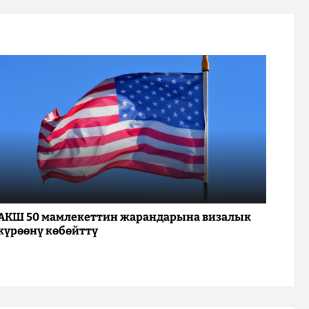
АКШ 50 мамлекеттин жарандарына визалык
күрөөнү көбөйттү