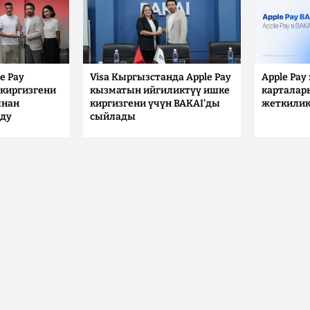
e Pay
Visa Кыргызстанда Apple Pay
Apple Pay
киргизгени
кызматын ийгиликтүү ишке
карталар
ынан
киргизгени үчүн BAKAI'ды
жеткилик
лду
сыйлады