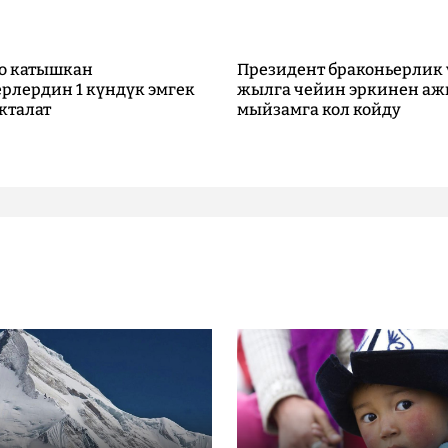
о катышкан
Президент браконьерлик 
рлердин 1 күндүк эмгек
жылга чейин эркинен аж
кталат
мыйзамга кол койду