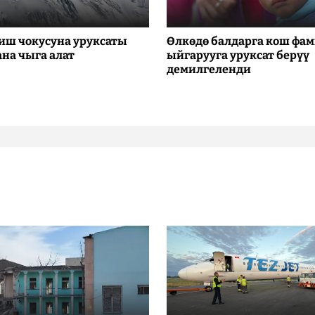
иш чокусуна уруксаты
Өлкөдө балдарга кош фа
ана чыга алат
ыйгарууга уруксат берүү
демилгеленди