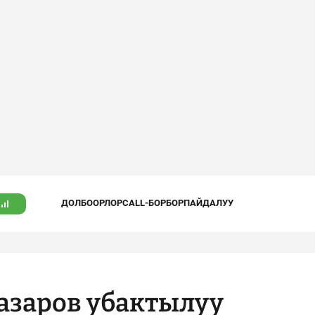
ДОЛБООРЛОР
CALL-БОРБОР
ПАЙДАЛУУ
азаров убактылуу