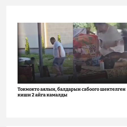
Токмокто аялын, балдарын сабоого шектелген
киши 2 айга камалды