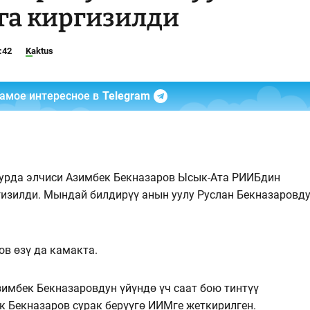
га киргизилди
:42
Kaktus
самое интересное в
Telegram
рда элчиси Азимбек Бекназаров Ысык-Ата РИИБдин
изилди. Мындай билдирүү анын уулу Руслан Бекназаровд
ов өзү да камакта.
Азимбек Бекназаровдун үйүндө үч саат бою тинтүү
к Бекназаров сурак берүүгө ИИМге жеткирилген.