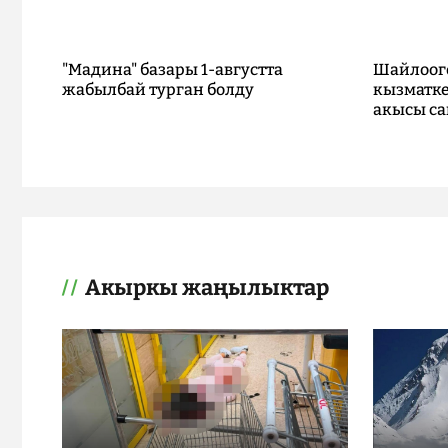
"Мадина" базары 1-августта
Шайлоог
жабылбай турган болду
кызматке
акысы са
Акыркы жаңылыктар