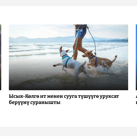
Ысык-Көлгө ит менен сууга түшүүгө уруксат
берүүнү суранышты