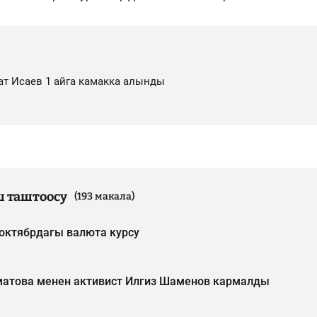
ат Исаев 1 айга камакка алынды
 таштоосу
(193 макала)
-октябрдагы валюта курсу
атова менен активист Илгиз Шаменов кармалды