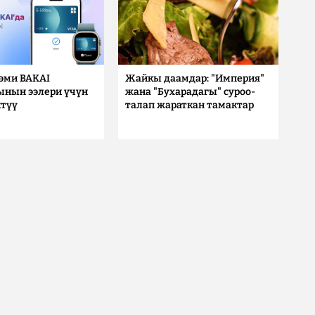
 эми BAKAI
Жайкы даамдар: "Империя"
ынын ээлери үчүн
жана "Бухарадагы" суроо-
түү
талап жараткан тамактар