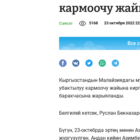
кармоочу жай
5168
23 октября 2022 22
Саясат
Все 
Кыргызстандын Малайзиядагы му
убактылуу кармоочу жайына кирг
баракчасына жарыяланды.
Белгилей кетсек, Руслан Бекназар
Бүгүн, 23-октябрда эртең менен 
жүргүзүлгөн. Андан кийин Азимбе