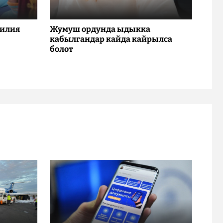
милия
Жумуш ордунда ыдыкка
кабылгандар кайда кайрылса
болот