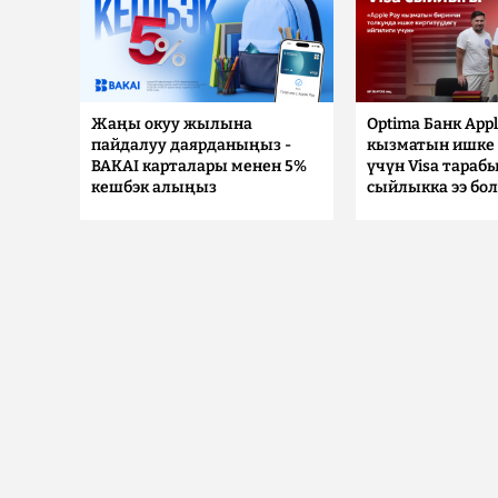
Жаңы окуу жылына
Optima Банк Appl
пайдалуу даярданыңыз -
кызматын ишке 
BAKAI карталары менен 5%
үчүн Visa тараб
кешбэк алыңыз
сыйлыкка ээ бо