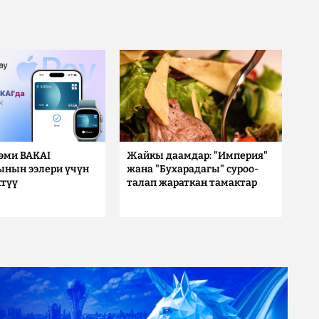
 эми BAKAI
Жайкы даамдар: "Империя"
ынын ээлери үчүн
жана "Бухарадагы" суроо-
түү
талап жараткан тамактар