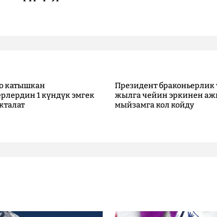
о катышкан
Президент браконьерлик 
рлердин 1 күндүк эмгек
жылга чейин эркинен аж
кталат
мыйзамга кол койду