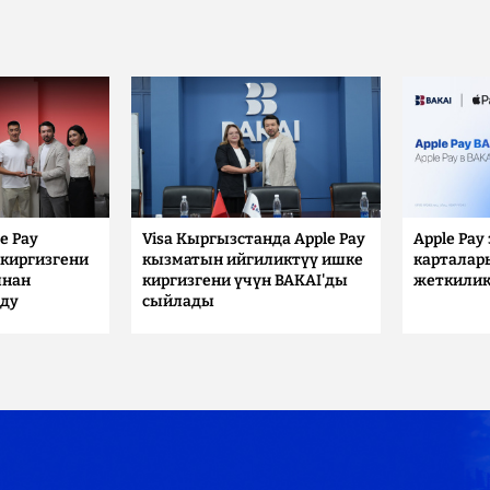
e Pay
Visa Кыргызстанда Apple Pay
Apple Pay
киргизгени
кызматын ийгиликтүү ишке
карталар
ынан
киргизгени үчүн BAKAI'ды
жеткилик
лду
сыйлады