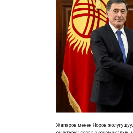
Жапаров менен Норов жолугушуу
өнүктүрүү, соода-экономикалык,