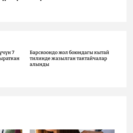
үчүн 7
Барскоондо жол боюндагы кытай
ыраткан
тилинде жазылган тактайчалар
алынды