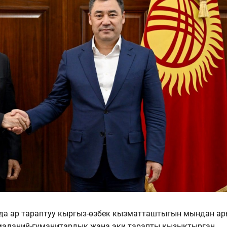
да ар тараптуу кыргыз-өзбек кызматташтыгын мындан а
 маданий-гуманитардык жана эки тарапты кызыктырган