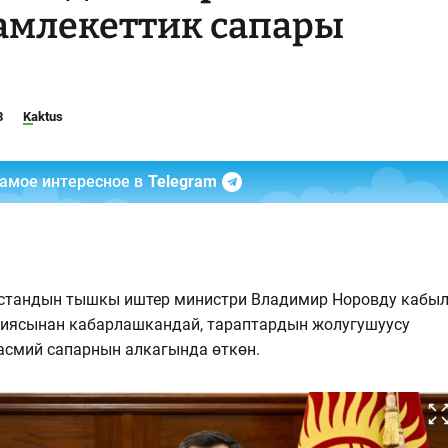
мамлекеттик сапары
8
Kaktus
самое интересное в
Telegram
стандын тышкы иштер министри Владимир Норовду кабы
циясынан кабарлашкандай, тараптардын жолугушуусу
асмий сапарнын алкагында өткөн.