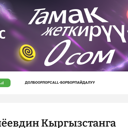
ДОЛБООРЛОР
CALL-БОРБОР
ПАЙДАЛУУ
ёевдин Кыргызстанга