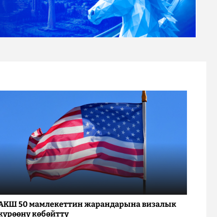
АКШ 50 мамлекеттин жарандарына визалык
күрөөнү көбөйттү