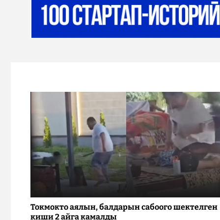
Токмокто аялын, балдарын сабоого шектелген
киши 2 айга камалды