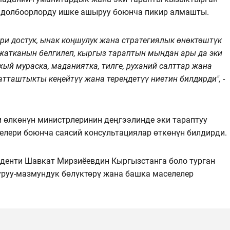
 долбоорлорду ишке ашыруу боюнча пикир алмашты.
и достук, ынак коңшулук жана стратегиялык өнөктөштүк
жатканын белгилеп, кыргыз тараптын мындан ары да эки
ый мураска, маданиятка, тилге, руханий салттар жана
атташтыкты кеңейтүү жана тереңдетүү ниетин билдирди",
-
и өлкөнүн министрлеринин деңгээлинде эки тараптуу
лери боюнча саясий консультациялар өткөнүн билдирди.
денти Шавкат Мирзиёевдин Кыргызстанга боло турган
руу-мазмундук бөлүктөрү жана башка маселелер