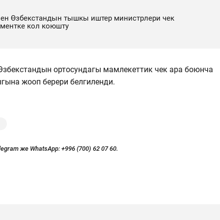
ен Өзбекстандын тышкы иштер министрлери чек
ументке кол коюшту
Өзбекстандын ортосундагы мамлекеттик чек ара боюнча
гына жооп берери белгиленди.
legram же WhatsApp:
+996 (700) 62 07 60.