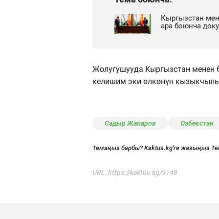
Кыргызстан мен
ара боюнча док
Жолугушууда Кыргызстан менен 
келишим эки өлкөнүн кызыкчылы
Садыр Жапаров
Өзбекстан
Темаңыз барбы? Kaktus.kg'ге жазыңыз Te
URL:
https://kaktus.kg/9148