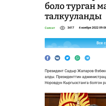
боло турган 
талкууланды
3417
4 ноября 2022 09:0
Саясат
Все 
Президент Садыр Жапаров Өзбек
алды. Президенттин администра
Норовдун Кыргызстанга болгон р