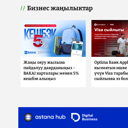
Бизнес жаңылыктар
Жаңы окуу жылына
Optima Банк Appl
пайдалуу даярданыңыз -
кызматын ишке 
BAKAI карталары менен 5%
үчүн Visa тараб
кешбэк алыңыз
сыйлыкка ээ бо