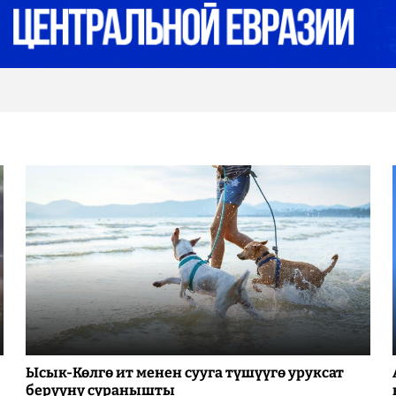
Ысык-Көлгө ит менен сууга түшүүгө уруксат
берүүнү суранышты