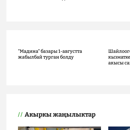
"Мадина" базары 1-августта
Шайлоог
жабылбай турган болду
кызматке
акысы са
Акыркы жаңылыктар