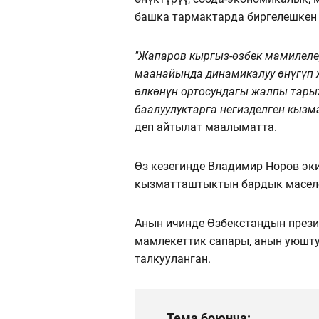
башка тармактарда биргелешкен
"Жапаров кыргыз-өзбек мамилелер
маанайында динамикалуу өнүгүп 
өлкөнүн ортосундагы жалпы тарых
баалуулуктарга негизделген кызм
деп айтылат маалыматта.
Өз кезегинде Владимир Норов эк
кызматташтыктын бардык маселе
Анын ичинде Өзбекстандын прези
мамлекеттик сапары, анын уюшту
талкууланган.
Тема боюнча: