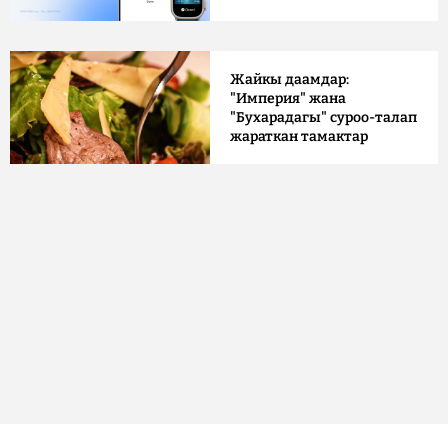
Жайкы даамдар:
"Империя" жана
"Бухарадагы" суроо-талап
жараткан тамактар