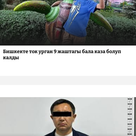
Бишкекте ток урган 9 жаштагы бала каза болуп
калды