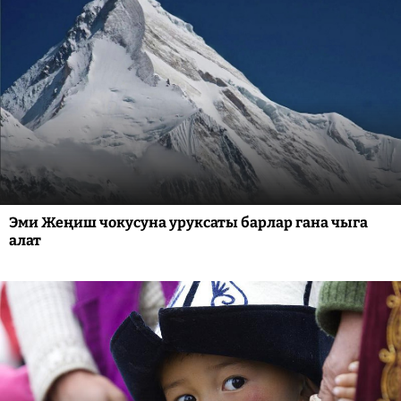
Эми Жеңиш чокусуна уруксаты барлар гана чыга
алат