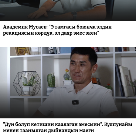
Академик Мусаев: "Э тамгасы боюнча элдин
реакциясын көрдүк, эл даяр эмес экен"
"Дүң болуп кетишин каалаган эмесмин". Кулпунайы
менен таанылган дыйкандын маеги