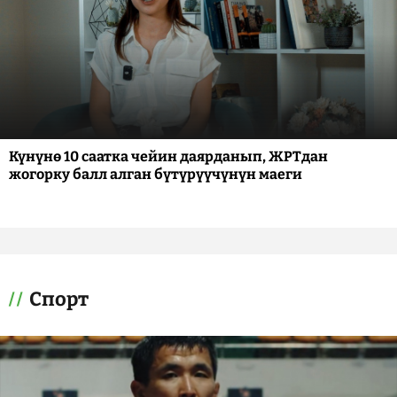
Күнүнө 10 саатка чейин даярданып, ЖРТдан
жогорку балл алган бүтүрүүчүнүн маеги
Спорт