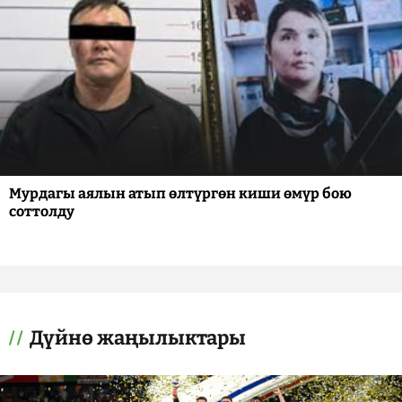
Мурдагы аялын атып өлтүргөн киши өмүр бою
соттолду
Дүйнө жаңылыктары