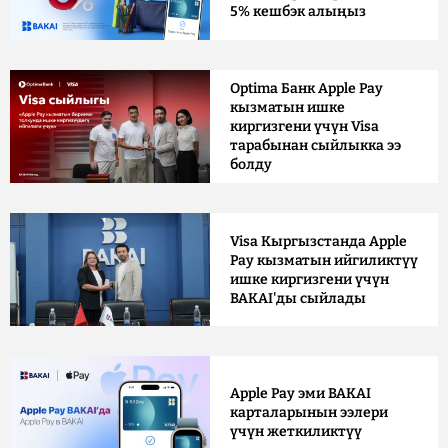
5% кешбэк алыңыз
Optima Банк Apple Pay
кызматын ишке
киргизгени үчүн Visa
тарабынан сыйлыкка ээ
болду
Visa Кыргызстанда Apple
Pay кызматын ийгиликтүү
ишке киргизгени үчүн
BAKAI'ды сыйлады
Apple Pay эми BAKAI
карталарынын ээлери
үчүн жеткиликтүү