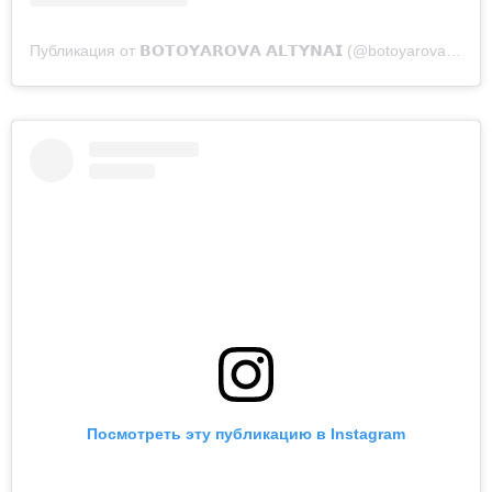
Публикация от 𝗕𝗢𝗧𝗢𝗬𝗔𝗥𝗢𝗩𝗔 𝗔𝗟𝗧𝗬𝗡𝗔𝗜 (@botoyarova_altynai)
Посмотреть эту публикацию в Instagram