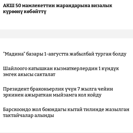
АКШ 50 мамлекеттин жарандарына визалык
күрөөнү көбөйттү
"Мадина" базары 1-августта жабылбай турган болду
Шайлоого катышкан кызматкерлердин 1 күндүк
эмгек акысы сакталат
Президент браконьерлик үчүн 7 жылга чейин
эркинен ажыраткан мыйзамга кол койду
Барскоондо жол боюндагы кытай тилинде жазылган
тактайчалар алынды