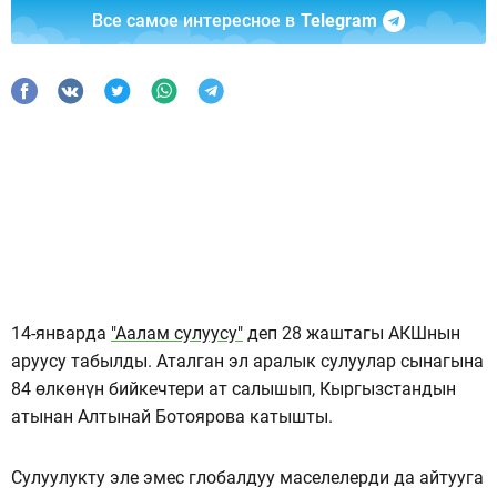
Все самое интересное в
Telegram
14-январда
"Аалам сулуусу"
деп 28 жаштагы АКШнын
аруусу табылды. Аталган эл аралык сулуулар сынагына
84 өлкөнүн бийкечтери ат салышып, Кыргызстандын
атынан Алтынай Ботоярова катышты.
Сулуулукту эле эмес глобалдуу маселелерди да айтууга