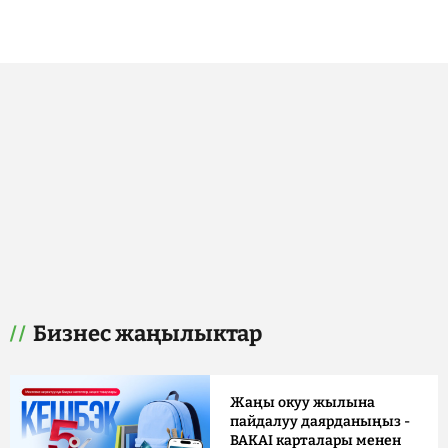
Бизнес жаңылыктар
Жаңы окуу жылына
пайдалуу даярданыңыз -
BAKAI карталары менен