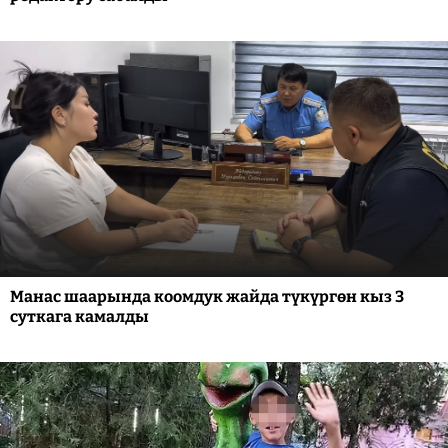
Манас шаарында коомдук жайда түкүргөн кыз 3
суткага камалды