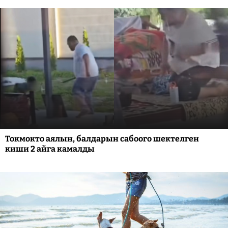
Токмокто аялын, балдарын сабоого шектелген
киши 2 айга камалды