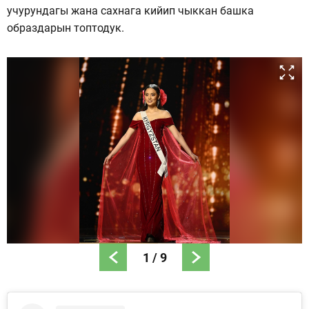
учурундагы жана сахнага кийип чыккан башка
образдарын топтодук.
1
/
9