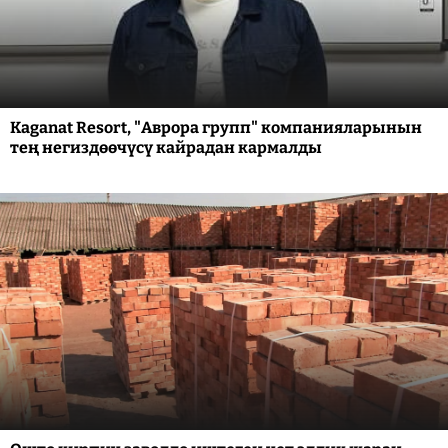
Kaganat Resort, "Аврора групп" компанияларынын
тең негиздөөчүсү кайрадан кармалды