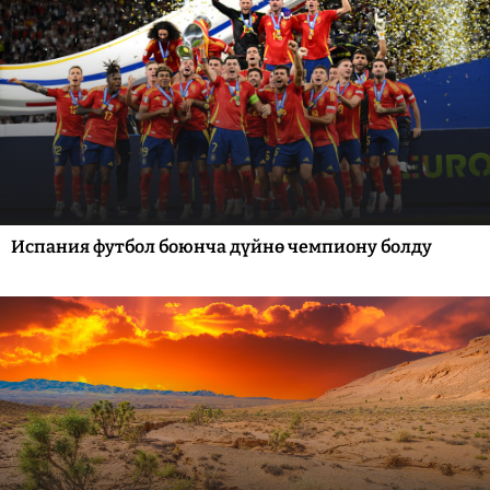
Испания футбол боюнча дүйнө чемпиону болду