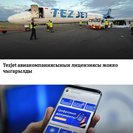
TezJet авиакомпаниясынын лицензиясы жокко
чыгарылды