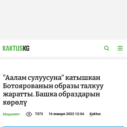
"Аалам сулуусуна" катышкан
Ботоярованын образы талкуу
жаратты. Башка образдарын
көрөлү
7373
16 января 2023 12:04
Kaktus
Маданият