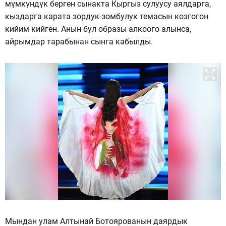
мүмкүндүк берген сынакта Кыргыз сулуусу аялдарга,
кыздарга карата зордук-зомбулук темасын козгогон
кийим кийген. Анын бул образы алкоого алынса,
айрымдар тарабынан сынга кабылды.
Мындан улам Алтынай Ботоярованын даярдык