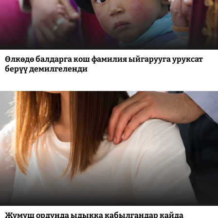
Өлкөдө балдарга кош фамилия ыйгарууга уруксат
берүү демилгеленди
Жумуш ордунда ыдыкка кабылгандар кайда