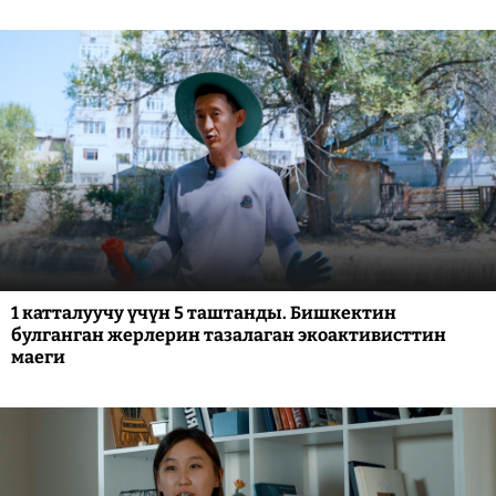
1 катталуучу үчүн 5 таштанды. Бишкектин
булганган жерлерин тазалаган экоактивисттин
маеги