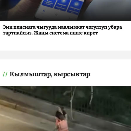
Эми пенсияга чыгууда маалымкат чогултуп убара
тартпайсыз. Жаңы система ишке кирет
Кылмыштар, кырсыктар