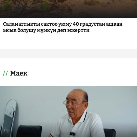
Саламаттыкты сактоо уюму 40 градустан ашкан
ысык болушу мүмкүн деп эскертти
Маек