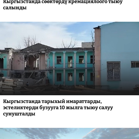
Кыргызстанда сөөктөрдү кремациялоого тыюу
салынды
Кыргызстанда тарыхый имараттарды,
эстеликтерди бузууга 10 жылга тыюу салуу
сунушталды