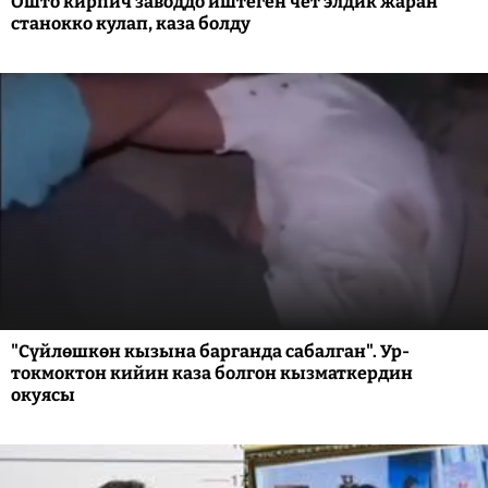
Ошто кирпич заводдо иштеген чет элдик жаран
станокко кулап, каза болду
"Сүйлөшкөн кызына барганда сабалган". Ур-
токмоктон кийин каза болгон кызматкердин
окуясы