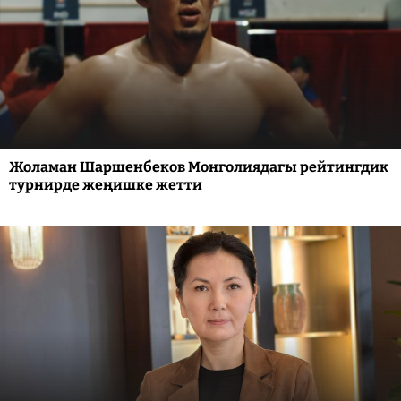
Жоламан Шаршенбеков Монголиядагы рейтингдик
турнирде жеңишке жетти