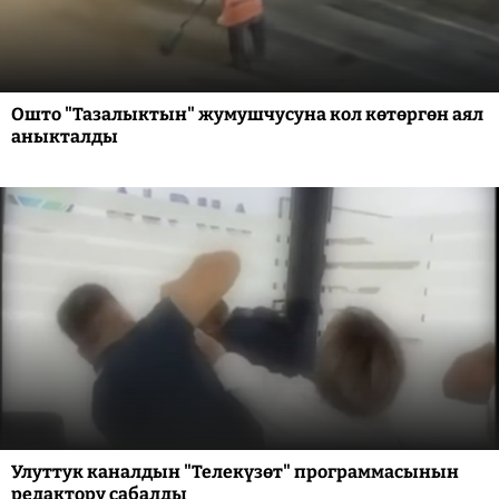
Ошто "Тазалыктын" жумушчусуна кол көтөргөн аял
аныкталды
Улуттук каналдын "Телекүзөт" программасынын
редактору сабалды