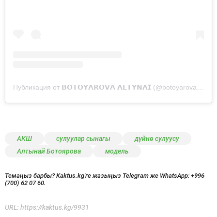
Публикация от 𝗕𝗢𝗧𝗢𝗬𝗔𝗥𝗢𝗩𝗔 𝗔𝗟𝗧𝗬𝗡𝗔𝗜 (@botoyarova_altynai)
АКШ
сулуулар сынагы
дүйнө сулуусу
Алтынай Ботоярова
модель
Темаңыз барбы? Kaktus.kg'ге жазыңыз Telegram же WhatsApp:
+996
(700) 62 07 60.
URL:
https://kaktus.kg/9931