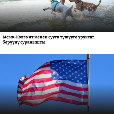
Ысык-Көлгө ит менен сууга түшүүгө уруксат
берүүнү суранышты