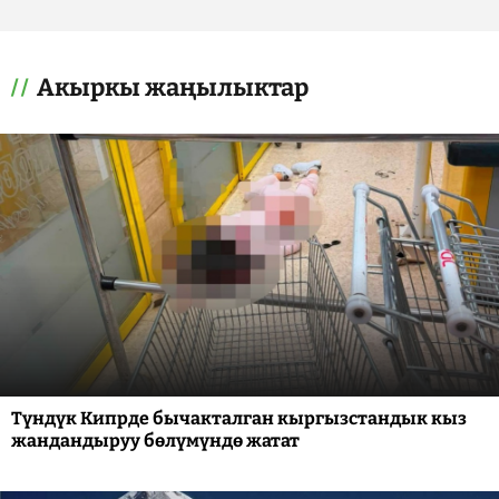
Акыркы жаңылыктар
Түндүк Кипрде бычакталган кыргызстандык кыз
жандандыруу бөлүмүндө жатат