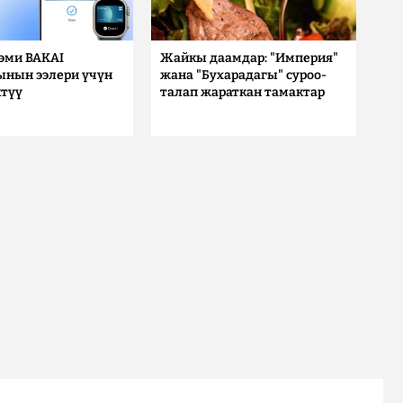
 эми BAKAI
Жайкы даамдар: "Империя"
ынын ээлери үчүн
жана "Бухарадагы" суроо-
түү
талап жараткан тамактар