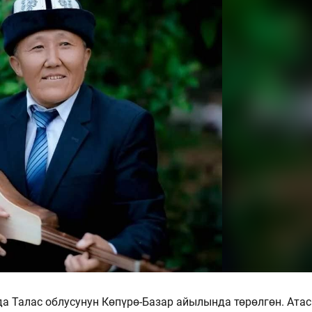
а Талас облусунун Көпүрө-Базар айылында төрөлгөн. Ата