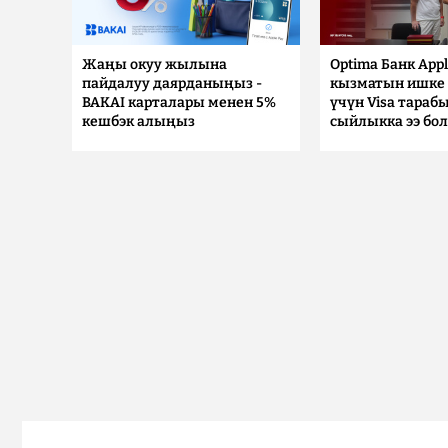
Жаңы окуу жылына
Optima Банк Appl
пайдалуу даярданыңыз -
кызматын ишке 
BAKAI карталары менен 5%
үчүн Visa тараб
кешбэк алыңыз
сыйлыкка ээ бо