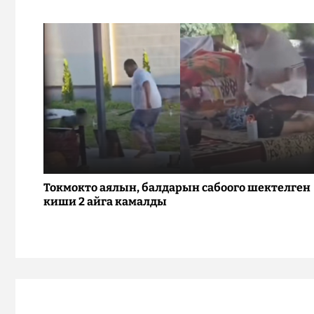
Токмокто аялын, балдарын сабоого шектелген
киши 2 айга камалды