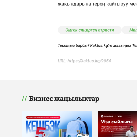
жакындарына терең кайгыруу мен
Эмгек сиңирген атристи
Мал
Темаңыз барбы? Kaktus.kg'ге жазыңыз Te
URL:
https://kaktus.kg/9954
Бизнес жаңылыктар