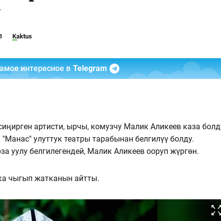
у
1
Kaktus
самое интересное в
Telegram
ңирген артисти, ырчы, комузчу Малик Аликеев каза болд
 "Манас" улуттук театры тарабынан белгилүү болду.
а уулу белгилегендей, Малик Аликеев ооруп жүргөн.
ка чыгып жатканын айтты.