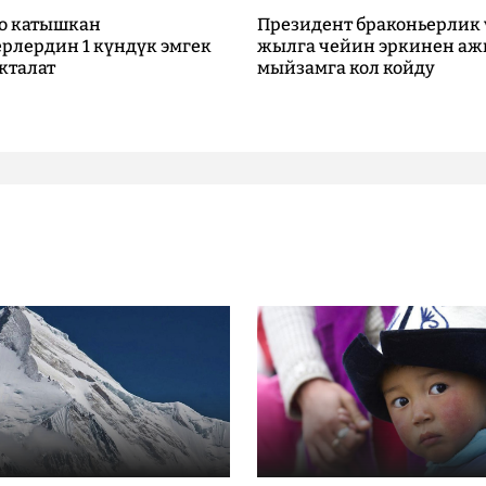
о катышкан
Президент браконьерлик 
рлердин 1 күндүк эмгек
жылга чейин эркинен аж
кталат
мыйзамга кол койду