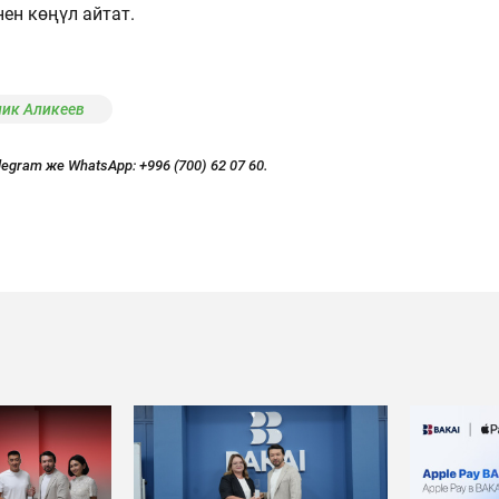
ен көңүл айтат.
ик Аликеев
legram же WhatsApp:
+996 (700) 62 07 60.