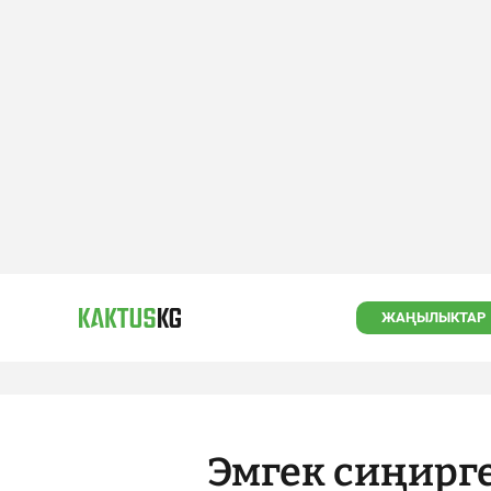
ЖАҢЫЛЫКТАР
Эмгек сиңирг