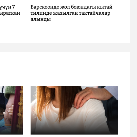
үчүн 7
Барскоондо жол боюндагы кытай
ыраткан
тилинде жазылган тактайчалар
алынды