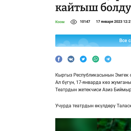
кайтыш болд
10147
17 января 2023 12:2
Коом
Все 
Кыргыз Республикасынын Эмгек си
Ал бүгүн, 17-январда көз жумганы
Театрдын жетекчиси Азиз Биймырз
Учурда театрдын өкүлдөрү Талас