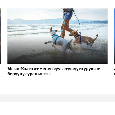
Ысык-Көлгө ит менен сууга түшүүгө уруксат
берүүнү суранышты