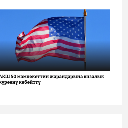
АКШ 50 мамлекеттин жарандарына визалык
күрөөнү көбөйттү