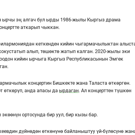
н ырчы эң алгач бул ырды 1986-жылы Кыргыз драма
нцертте аткарып чыккан.
 филармониядан кеткенден кийин чыгармачылыктан алыст
кокустатып алып, төшөктө жатып калган. 2020-жылы эки
ноодон кийин ырчыга Кыргыз Республикасынын Эмгек
ган.
армачылык концертин Бишкекте жана Таласта өткөргөн.
 өткөрүп, анда апасы да
ырдаган
. Ал концерттен түшкөн
көөнүн ортосунда бир уул, бир кызы бар.
еевдин дүйнөдөн өткөнүнө байланыштуу үй-бүлөсүнө жан