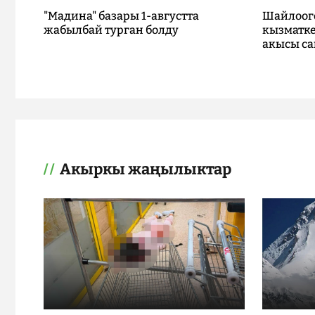
"Мадина" базары 1-августта
Шайлоог
жабылбай турган болду
кызматке
акысы са
Акыркы жаңылыктар