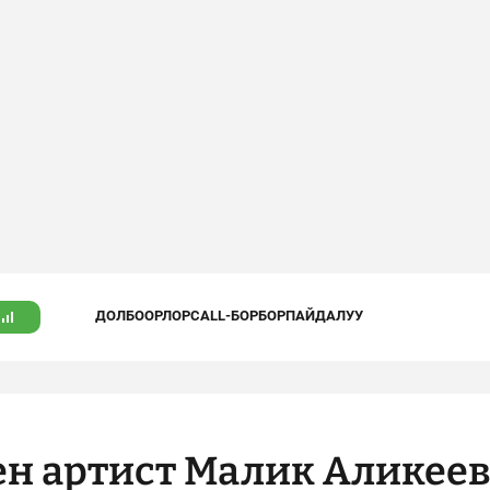
ДОЛБООРЛОР
CALL-БОРБОР
ПАЙДАЛУУ
ен артист Малик Аликее