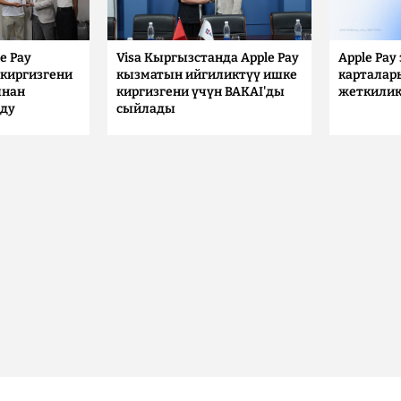
e Pay
Visa Кыргызстанда Apple Pay
Apple Pay
киргизгени
кызматын ийгиликтүү ишке
карталар
ынан
киргизгени үчүн BAKAI'ды
жеткилик
лду
сыйлады