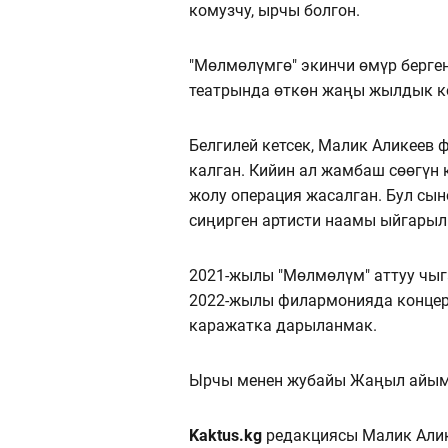
комузчу, ырчы болгон.
"Мөлмөлүмгө" экинчи өмүр берге
театрында өткөн жаңы жылдык ко
Белгилей кетсек, Малик Аликеев
калган. Кийин ал жамбаш сөөгүн 
жолу операция жасалган. Бул сы
сиңирген артисти наамы ыйгарыл
2021-жылы "Мөлмөлүм" аттуу чыг
2022-жылы филармонияда концерт
каражатка дарыланмак.
Ырчы менен жубайы Жаңыл айым э
Kaktus.kg
редакциясы Малик Алик