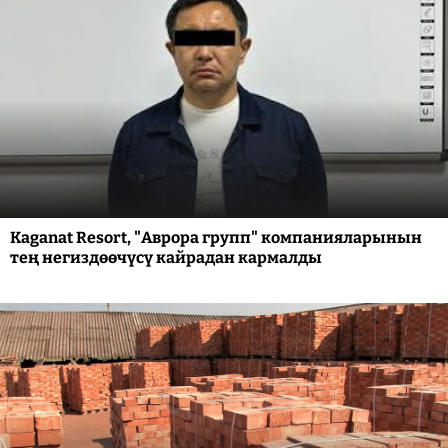
Kaganat Resort, "Аврора групп" компанияларынын
тең негиздөөчүсү кайрадан кармалды