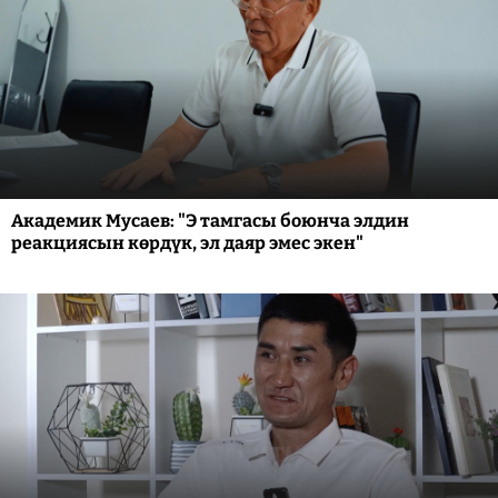
Академик Мусаев: "Э тамгасы боюнча элдин
реакциясын көрдүк, эл даяр эмес экен"