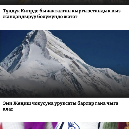
Түндүк Кипрде бычакталган кыргызстандык кыз
жандандыруу бөлүмүндө жатат
Эми Жеңиш чокусуна уруксаты барлар гана чыга
алат