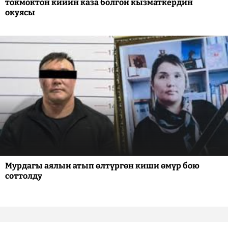
токмоктон кийин каза болгон кызматкердин
окуясы
Мурдагы аялын атып өлтүргөн киши өмүр бою
соттолду