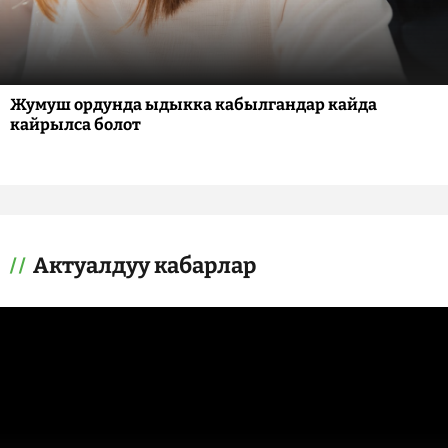
Жумуш ордунда ыдыкка кабылгандар кайда
кайрылса болот
Актуалдуу кабарлар