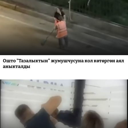
Ошто "Тазалыктын" жумушчусуна кол көтөргөн аял
аныкталды