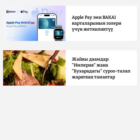
Apple Pay эми BAKAI
карталарынын ээлери
үчүн жеткиликтүү
Жайкы даамдар:
"Империя" жана
"Бухарадагы" суроо-талап
жараткан тамактар