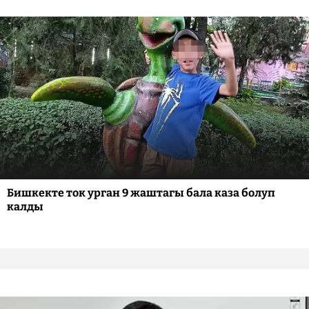
Бишкекте ток урган 9 жаштагы бала каза болуп
калды