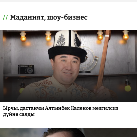
Маданият, шоу-бизнес
Ырчы, дастанчы Алтынбек Каленов мезгилсиз
дүйнө салды