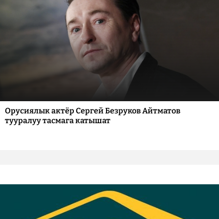
Орусиялык актёр Сергей Безруков Айтматов
тууралуу тасмага катышат