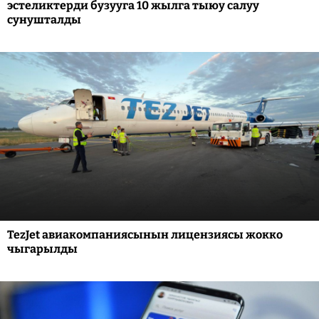
эстеликтерди бузууга 10 жылга тыюу салуу
сунушталды
TezJet авиакомпаниясынын лицензиясы жокко
чыгарылды