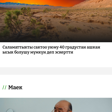
Саламаттыкты сактоо уюму 40 градустан ашкан
ысык болушу мүмкүн деп эскертти
Маек