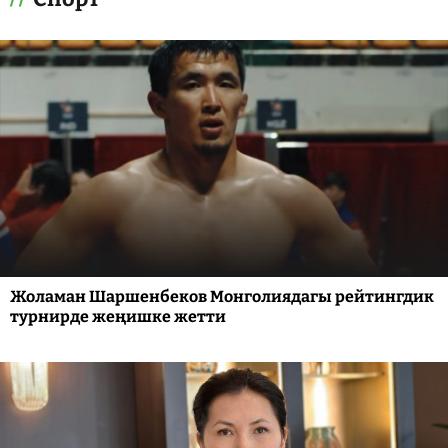
Жоламан Шаршенбеков Монголиядагы рейтингдик
турнирде жеңишке жетти