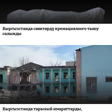
Кыргызстанда сөөктөрдү кремациялоого тыюу
салынды
Кыргызстанда тарыхый имараттарды,