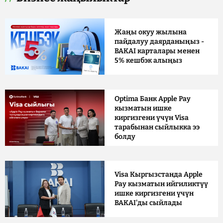
Жаңы окуу жылына
пайдалуу даярданыңыз -
BAKAI карталары менен
5% кешбэк алыңыз
Optima Банк Apple Pay
кызматын ишке
киргизгени үчүн Visa
тарабынан сыйлыкка ээ
болду
Visa Кыргызстанда Apple
Pay кызматын ийгиликтүү
ишке киргизгени үчүн
BAKAI'ды сыйлады