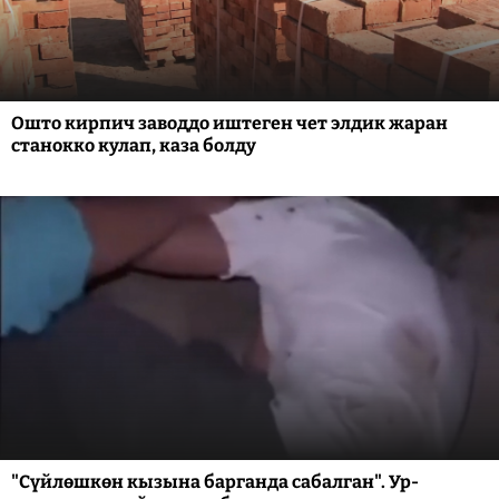
Ошто кирпич заводдо иштеген чет элдик жаран
станокко кулап, каза болду
"Сүйлөшкөн кызына барганда сабалган". Ур-