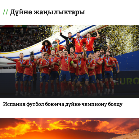
Дүйнө жаңылыктары
Испания футбол боюнча дүйнө чемпиону болду