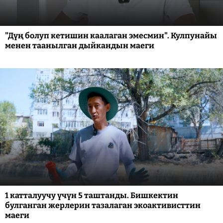
"Дүң болуп кетишин каалаган эмесмин". Кулпунайы
менен таанылган дыйкандын маеги
1 катталуучу үчүн 5 таштанды. Бишкектин
булганган жерлерин тазалаган экоактивисттин
маеги