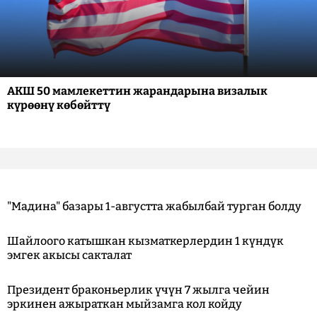
АКШ 50 мамлекеттин жарандарына визалык
күрөөнү көбөйттү
"Мадина" базары 1-августта жабылбай турган болду
Шайлоого катышкан кызматкерлердин 1 күндүк
эмгек акысы сакталат
Президент браконьерлик үчүн 7 жылга чейин
эркинен ажыраткан мыйзамга кол койду