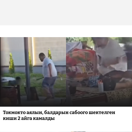
Токмокто аялын, балдарын сабоого шектелген
киши 2 айга камалды