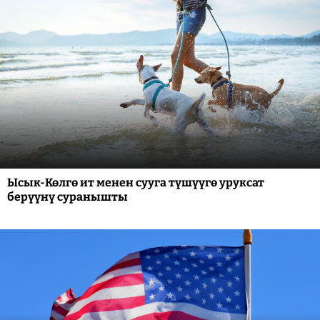
Ысык-Көлгө ит менен сууга түшүүгө уруксат
берүүнү суранышты