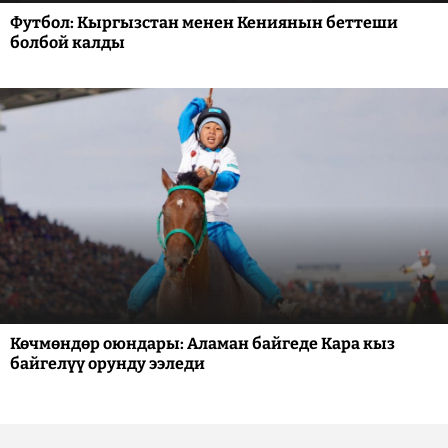
Футбол: Кыргызстан менен Кениянын беттеши
болбой калды
Көчмөндөр оюндары: Аламан байгеде Кара кыз
байгелүү орунду ээледи