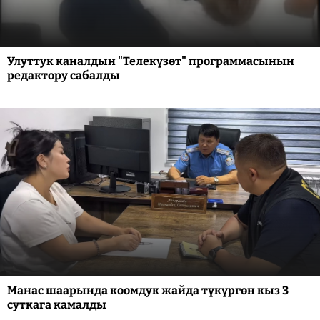
Улуттук каналдын "Телекүзөт" программасынын
редактору сабалды
Манас шаарында коомдук жайда түкүргөн кыз 3
суткага камалды