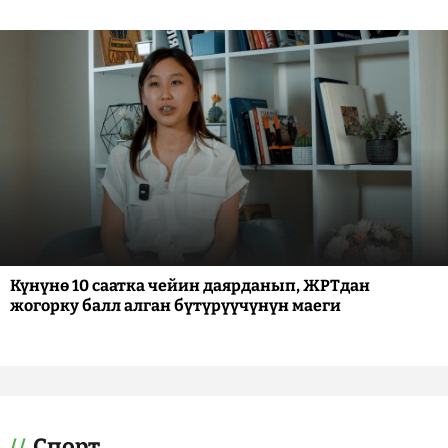
Күнүнө 10 саатка чейин даярданып, ЖРТдан
жогорку балл алган бүтүрүүчүнүн маеги
Спорт