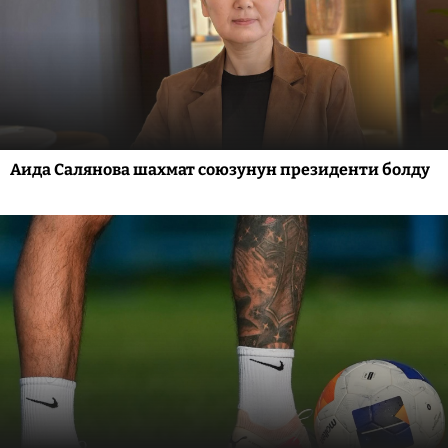
Аида Салянова шахмат союзунун президенти болду