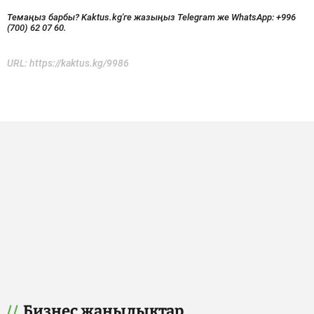
Темаңыз барбы? Kaktus.kg'ге жазыңыз Telegram же WhatsApp:
+996
(700) 62 07 60.
URL:
https://kaktus.kg/9986
Бизнес жаңылыктар