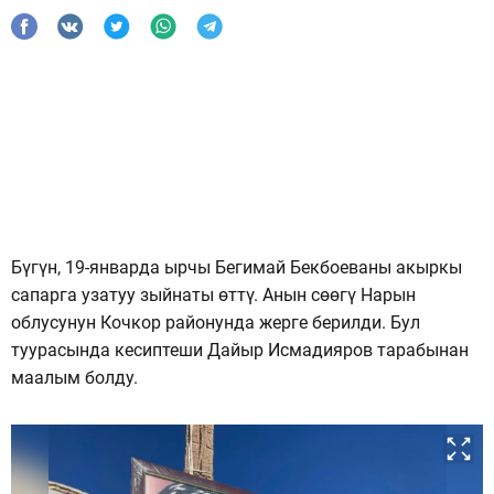
Бүгүн, 19-январда ырчы Бегимай Бекбоеваны акыркы
сапарга узатуу зыйнаты өттү. Анын сөөгү Нарын
облусунун Кочкор районунда жерге берилди. Бул
туурасында кесиптеши Дайыр Исмадияров тарабынан
маалым болду.