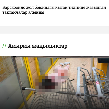
Барскоондо жол боюндагы кытай тилинде жазылган
тактайчалар алынды
Акыркы жаңылыктар