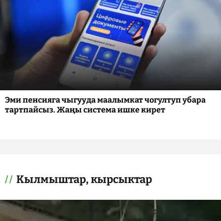
Эми пенсияга чыгууда маалымкат чогултуп убара
тартпайсыз. Жаңы система ишке кирет
Кылмыштар, кырсыктар