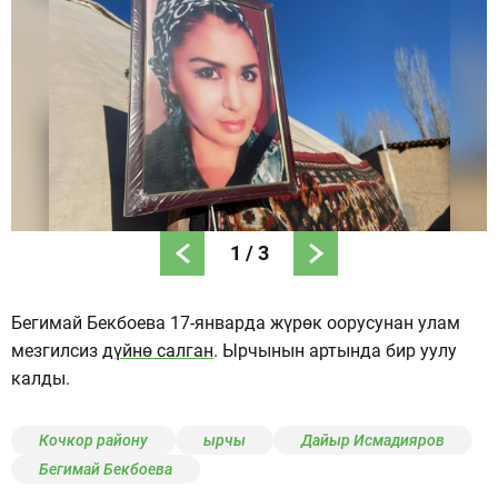
1
/
3
Бегимай Бекбоева 17-январда жүрөк оорусунан улам
мезгилсиз
дүйнө салган
. Ырчынын артында бир уулу
калды.
Кочкор району
ырчы
Дайыр Исмадияров
Бегимай Бекбоева