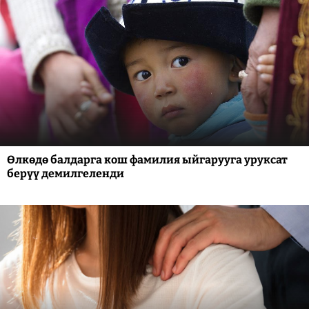
Өлкөдө балдарга кош фамилия ыйгарууга уруксат
берүү демилгеленди