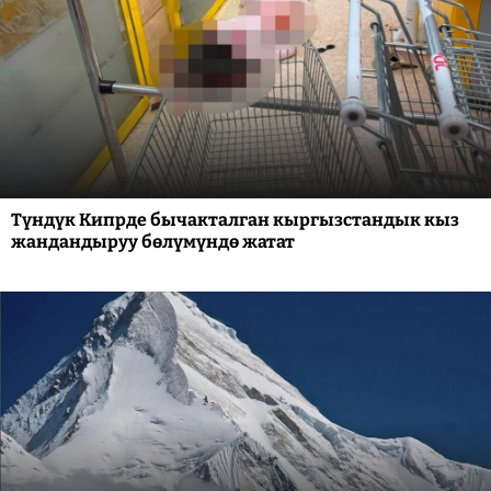
Түндүк Кипрде бычакталган кыргызстандык кыз
жандандыруу бөлүмүндө жатат