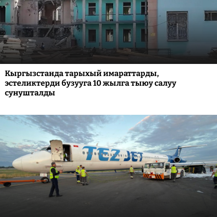
Кыргызстанда тарыхый имараттарды,
эстеликтерди бузууга 10 жылга тыюу салуу
сунушталды