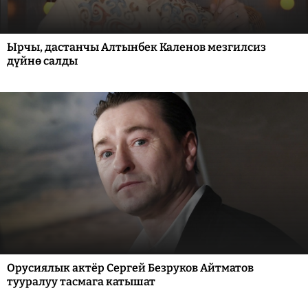
Ырчы, дастанчы Алтынбек Каленов мезгилсиз
дүйнө салды
Орусиялык актёр Сергей Безруков Айтматов
тууралуу тасмага катышат