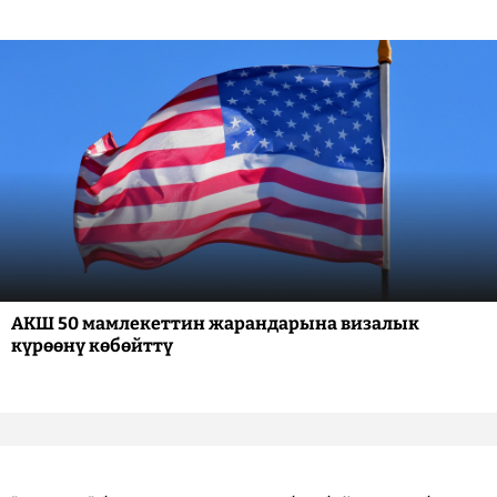
АКШ 50 мамлекеттин жарандарына визалык
күрөөнү көбөйттү