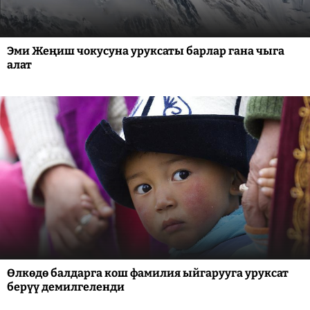
Эми Жеңиш чокусуна уруксаты барлар гана чыга
алат
Өлкөдө балдарга кош фамилия ыйгарууга уруксат
берүү демилгеленди