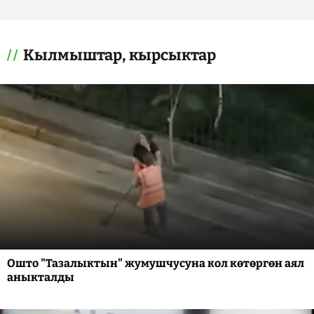
Кылмыштар, кырсыктар
Ошто "Тазалыктын" жумушчусуна кол көтөргөн аял
аныкталды