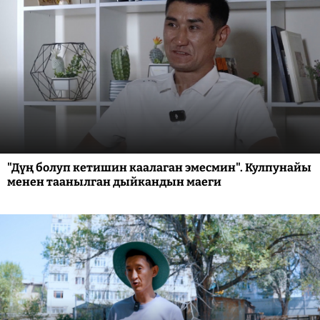
"Дүң болуп кетишин каалаган эмесмин". Кулпунайы
менен таанылган дыйкандын маеги