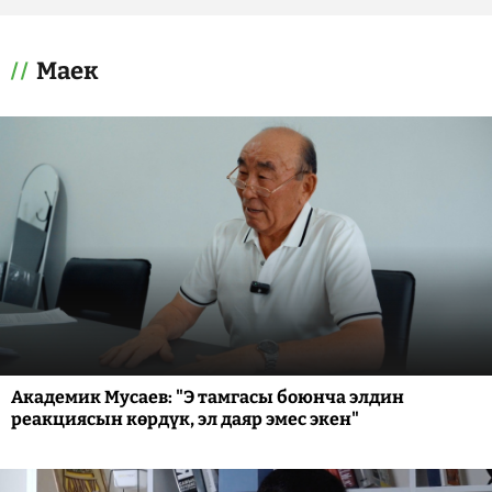
Маек
Академик Мусаев: "Э тамгасы боюнча элдин
реакциясын көрдүк, эл даяр эмес экен"