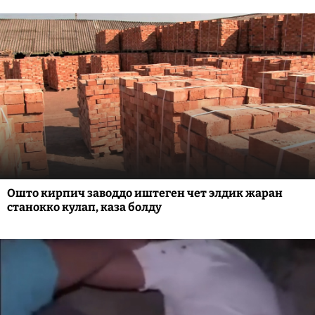
Ошто кирпич заводдо иштеген чет элдик жаран
станокко кулап, каза болду