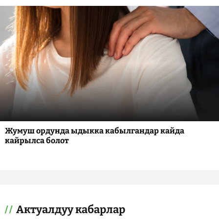
Жумуш ордунда ыдыкка кабылгандар кайда
кайрылса болот
Актуалдуу кабарлар