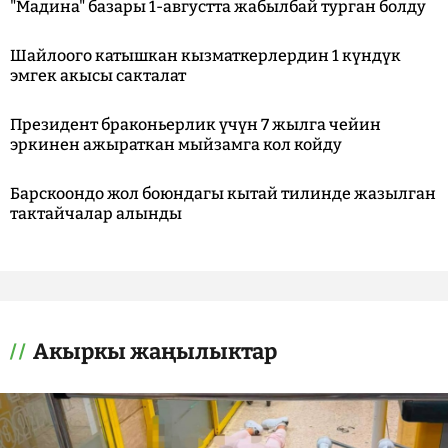
"Мадина" базары 1-августта жабылбай турган болду
Шайлоого катышкан кызматкерлердин 1 күндүк
эмгек акысы сакталат
Президент браконьерлик үчүн 7 жылга чейин
эркинен ажыраткан мыйзамга кол койду
Барскоондо жол боюндагы кытай тилинде жазылган
тактайчалар алынды
Акыркы жаңылыктар