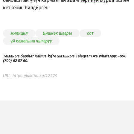
бейбаштык үчүн кармалган адам
төрт күн мурда
иштен
кеткенин билдирген.
милиция
Бишкек шаары
сот
үй камагына чыгаруу
Темаңыз барбы? Kaktus.kg'ге жазыңыз Telegram же WhatsApp:
+996
(700) 62 07 60.
URL:
https://kaktus.kg/12279