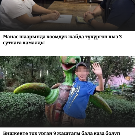
Манас шаарында коомдук жайда түкүргөн кыз 3
суткага камалды
Бишкекте ток урган 9 жаштагы бала каза болуп