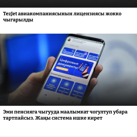
TezJet авиакомпаниясынын лицензиясы жокко
чыгарылды
Эми пенсияга чыгууда маалымкат чогултуп убара
тартпайсыз. Жаңы система ишке кирет