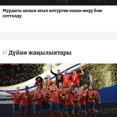
Мурдагы аялын атып өлтүргөн киши өмүр бою
соттолду
Дүйнө жаңылыктары