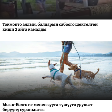
Токмокто аялын, балдарын сабоого шектелген
киши 2 айга камалды
Ысык-Көлгө ит менен сууга түшүүгө уруксат
берүүнү суранышты