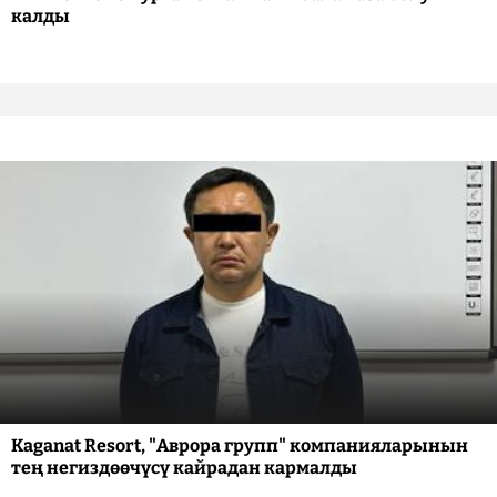
калды
Kaganat Resort, "Аврора групп" компанияларынын
тең негиздөөчүсү кайрадан кармалды