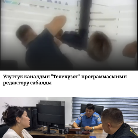
Улуттук каналдын "Телекүзөт" программасынын
редактору сабалды