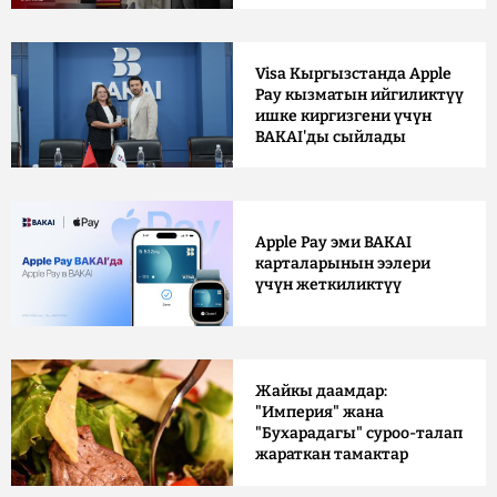
Visa Кыргызстанда Apple
Pay кызматын ийгиликтүү
ишке киргизгени үчүн
BAKAI'ды сыйлады
Apple Pay эми BAKAI
карталарынын ээлери
үчүн жеткиликтүү
Жайкы даамдар:
"Империя" жана
"Бухарадагы" суроо-талап
жараткан тамактар