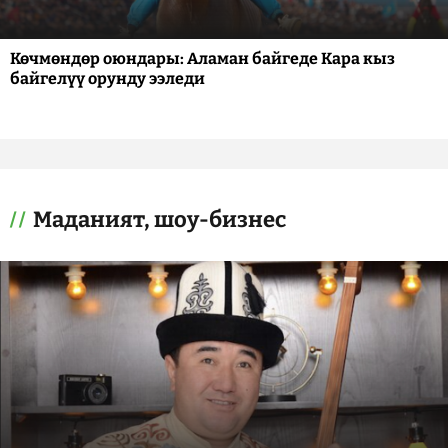
Көчмөндөр оюндары: Аламан байгеде Кара кыз
байгелүү орунду ээледи
Маданият, шоу-бизнес