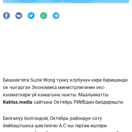
Бишкектеги Suzie Wong түнкү клубунун кире беришинде
ок чыгарган Экономика министрлигинин экс-
кызматкери үй камагына чыкты. Маалыматты
Kaktus.media
сайтына Октябрь РИИБден билдиришти.
Белгилүү болгондой, Октябрь райондук соту
бейбаштыкка шектелген А.С`ны тергөө иштери