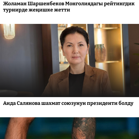
Жоламан Шаршенбеков Монголиядагы рейтингдик
турнирде жеңишке жетти
Аида Салянова шахмат союзунун президенти болду