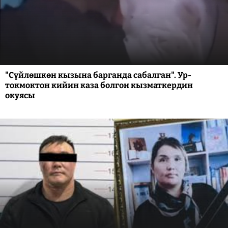
"Сүйлөшкөн кызына барганда сабалган". Ур-
токмоктон кийин каза болгон кызматкердин
окуясы