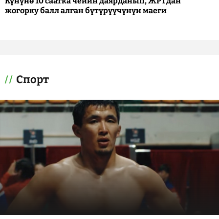
Күнүнө 10 саатка чейин даярданып, ЖРТдан
жогорку балл алган бүтүрүүчүнүн маеги
Спорт