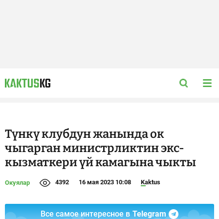
Түнкү клубдун жанында ок
чыгарган министрликтин экс-
кызматкери үй камагына чыкты
4392
16 мая 2023 10:08
Kaktus
Окуялар
Все самое интересное в
Telegram