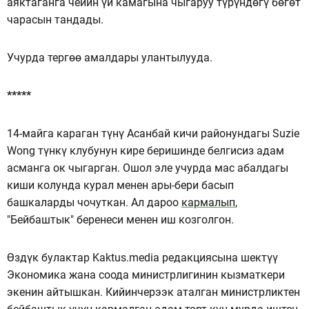
аяктаганга чейин үй камагына чыгаруу түрүндөгү бөгөт
чарасын тандады.
Учурда тергөө амалдары улантылууда.
*****
14-майга караган түнү Асанбай кичи районундагы Suzie
Wong түнкү клубунун кире беришинде белгисиз адам
асманга ок чыгарган. Ошол эле учурда мас абалдагы
киши колунда курал менен ары-бери басып
башкаларды чочуткан. Ал дароо
кармалып
,
"Бейбаштык" беренеси менен иш козголгон.
Өздүк булактар Kaktus.media редакциясына шектүү
Экономика жана соода министрлигинин кызматкери
экенин айтышкан. Кийинчерээк аталган министрликтен