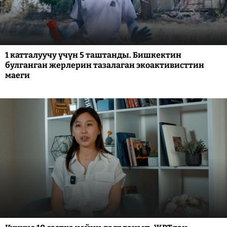
1 катталуучу үчүн 5 таштанды. Бишкектин
булганган жерлерин тазалаган экоактивисттин
маеги