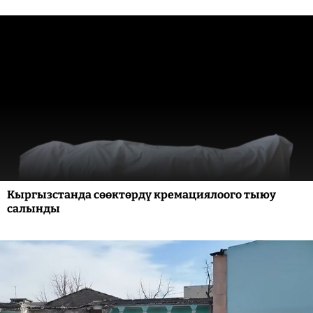
Кыргызстанда сөөктөрдү кремациялоого тыюу
салынды