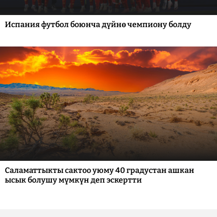
Испания футбол боюнча дүйнө чемпиону болду
Саламаттыкты сактоо уюму 40 градустан ашкан
ысык болушу мүмкүн деп эскертти