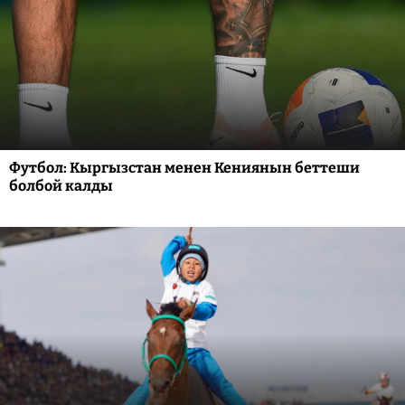
Футбол: Кыргызстан менен Кениянын беттеши
болбой калды