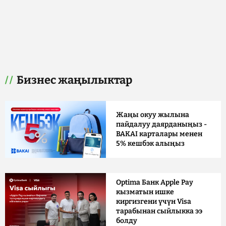
Бизнес жаңылыктар
Жаңы окуу жылына
пайдалуу даярданыңыз -
BAKAI карталары менен
5% кешбэк алыңыз
Optima Банк Apple Pay
кызматын ишке
киргизгени үчүн Visa
тарабынан сыйлыкка ээ
болду