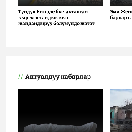
Түндүк Кипрде бычакталган
Эми Жең
кыргызстандык кыз
барлар г
жандандыруу бөлүмүндө жатат
Актуалдуу кабарлар