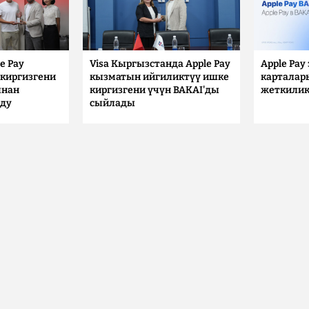
e Pay
Visa Кыргызстанда Apple Pay
Apple Pay
киргизгени
кызматын ийгиликтүү ишке
карталар
ынан
киргизгени үчүн BAKAI'ды
жеткилик
лду
сыйлады