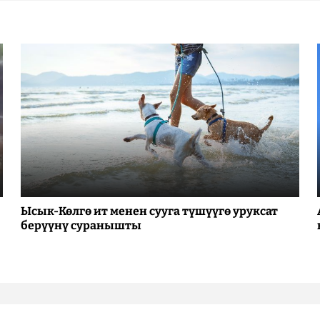
Ысык-Көлгө ит менен сууга түшүүгө уруксат
берүүнү суранышты