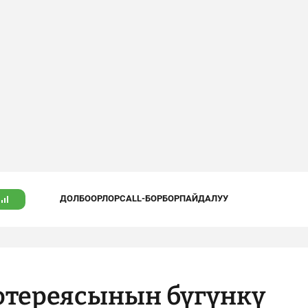
ДОЛБООРЛОР
CALL-БОРБОР
ПАЙДАЛУУ
лотереясынын бүгүнкү