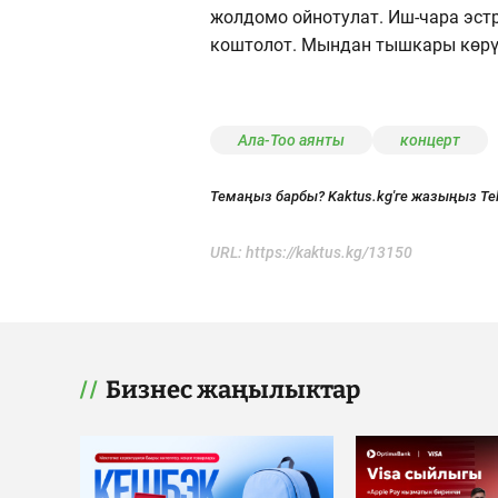
жолдомо ойнотулат. Иш-чара эс
коштолот. Мындан тышкары көрүү
Ала-Тоо аянты
концерт
Темаңыз барбы? Kaktus.kg'ге жазыңыз Te
URL:
https://kaktus.kg/13150
Бизнес жаңылыктар