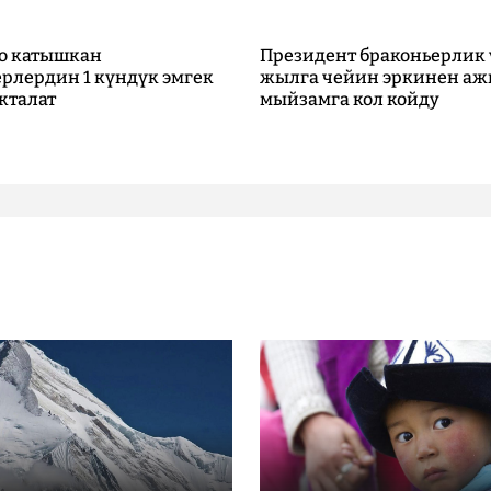
о катышкан
Президент браконьерлик 
рлердин 1 күндүк эмгек
жылга чейин эркинен аж
кталат
мыйзамга кол койду