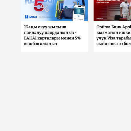
Жаңы окуу жылына
Optima Банк Appl
пайдалуу даярданыңыз -
кызматын ишке 
BAKAI карталары менен 5%
үчүн Visa тараб
кешбэк алыңыз
сыйлыкка ээ бо