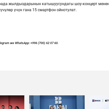
трада жылдыздарынын катышуусундагы шоу-концерт мене
чүлөр үчүн гана 15 смартфон ойнотулат.
legram же WhatsApp:
+996 (700) 62 07 60.