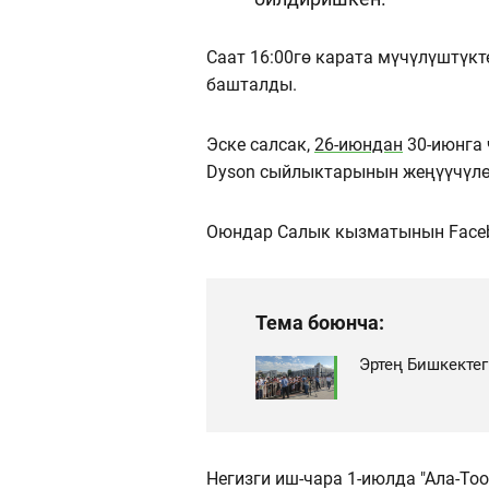
Саат 16:00гө карата мүчүлүштүкт
башталды.
Эске салсак,
26-июндан
30-июнга 
Dyson сыйлыктарынын жеңүүчүлөр
Оюндар Салык кызматынын Faceb
Тема боюнча:
Эртең Бишкектег
Негизги иш-чара 1-июлда "Ала-Тоо