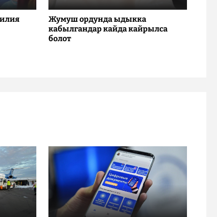
милия
Жумуш ордунда ыдыкка
кабылгандар кайда кайрылса
болот