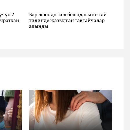
үчүн 7
Барскоондо жол боюндагы кытай
ыраткан
тилинде жазылган тактайчалар
алынды