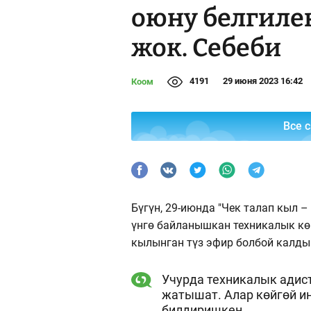
оюну белгиле
жок. Себеби
4191
29 июня 2023 16:42
Коом
Все 
Бүгүн, 29-июнда "Чек талап кыл 
үнгө байланышкан техникалык кө
кылынган түз эфир болбой калды
Учурда техникалык адист
жатышат. Алар көйгөй и
билдиришкен.