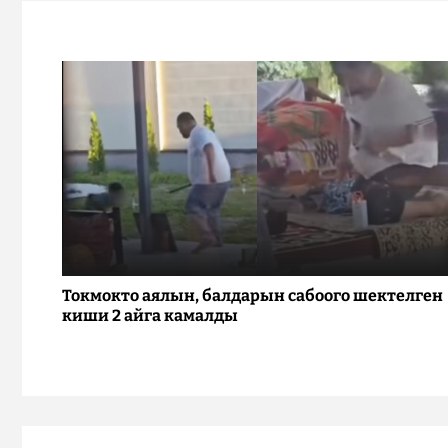
Токмокто аялын, балдарын сабоого шектелген
киши 2 айга камалды