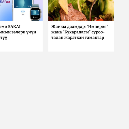
 эми BAKAI
Жайкы даамдар: "Империя"
ынын ээлери үчүн
жана "Бухарадагы" суроо-
түү
талап жараткан тамактар