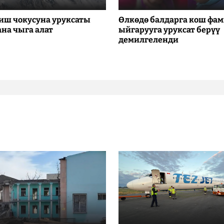
иш чокусуна уруксаты
Өлкөдө балдарга кош фа
ана чыга алат
ыйгарууга уруксат берүү
демилгеленди