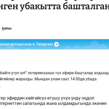
нген убакытта башталга
Kaktus
самое интересное в
Telegram
– байге утуп ал!" лотереясынын түз эфири башталар алдынд
йгөйлөр жаралды. Мындан улам саат 14:00дө убада
.
ер эфирдин көйгөйсүз өтүшү үчүн үндү оңдоп
нтернеттин сапатында жана ылдамдыгында экенин