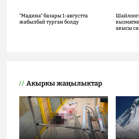
"Мадина" базары 1-августта
Шайлоог
жабылбай турган болду
кызматке
акысы са
Акыркы жаңылыктар