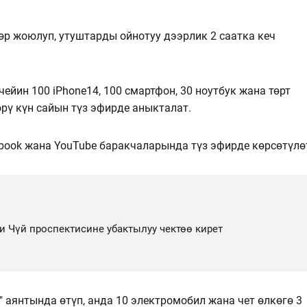
өр жоюлуп, утуштарды ойнотуу дээрлик 2 саатка кеч
чейин 100 iPhone14, 100 смартфон, 30 ноутбук жана төрт
ү күн сайын түз эфирде аныкталат.
ook жана YouTube баракчаларында түз эфирде көрсөтүлө
и Чүй проспектисине убактылуу чектөө кирет
" аянтында өтүп, анда 10 электромобил жана чет өлкөгө 3