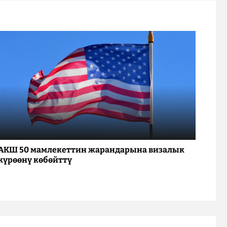
АКШ 50 мамлекеттин жарандарына визалык
күрөөнү көбөйттү