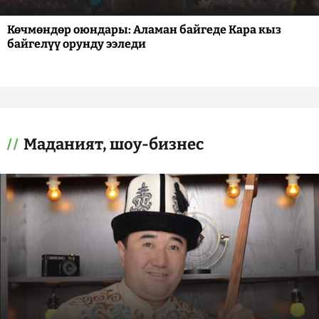
Көчмөндөр оюндары: Аламан байгеде Кара кыз
байгелүү орунду ээледи
Маданият, шоу-бизнес