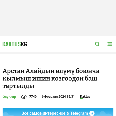
Арстан Алайдын өлүмү боюнча
кылмыш ишин козгоодон баш
тартылды
7740
6 февраля 2024 15:31
Kaktus
Окуялар
Все самое интересное в
Telegram