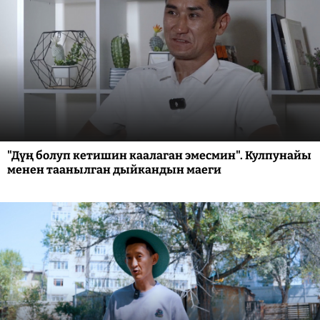
"Дүң болуп кетишин каалаган эмесмин". Кулпунайы
менен таанылган дыйкандын маеги