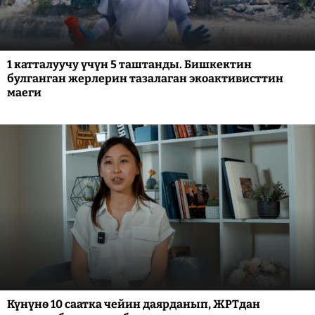
1 катталуучу үчүн 5 таштанды. Бишкектин
булганган жерлерин тазалаган экоактивисттин
маеги
Күнүнө 10 саатка чейин даярданып, ЖРТдан