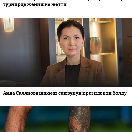
турнирде жеңишке жетти
Аида Салянова шахмат союзунун президенти болду