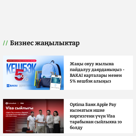
Бизнес жаңылыктар
Жаңы окуу жылына
пайдалуу даярданыңыз -
BAKAI карталары менен
5% кешбэк алыңыз
Optima Банк Apple Pay
кызматын ишке
киргизгени үчүн Visa
тарабынан сыйлыкка ээ
болду