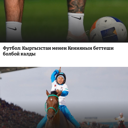
Футбол: Кыргызстан менен Кениянын беттеши
болбой калды