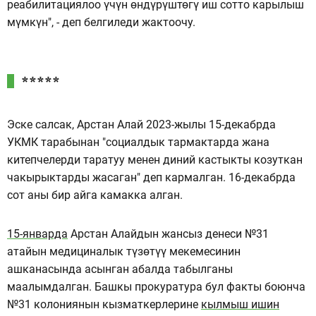
реабилитациялоо үчүн өндүрүштөгү иш сотто карылыш
мүмкүн", - деп белгиледи жактоочу.
*****
Эске салсак, Арстан Алай 2023-жылы 15-декабрда
УКМК тарабынан "социалдык тармактарда жана
китепчелерди таратуу менен диний кастыкты козуткан
чакырыктарды жасаган" деп кармалган. 16-декабрда
сот аны бир айга камакка алган.
15-январда
Арстан Алайдын жансыз денеси №31
атайын медициналык түзөтүү мекемесинин
ашканасында асынган абалда табылганы
маалымдалган. Башкы прокуратура бул факты боюнча
№31 колониянын кызматкерлерине
кылмыш ишин