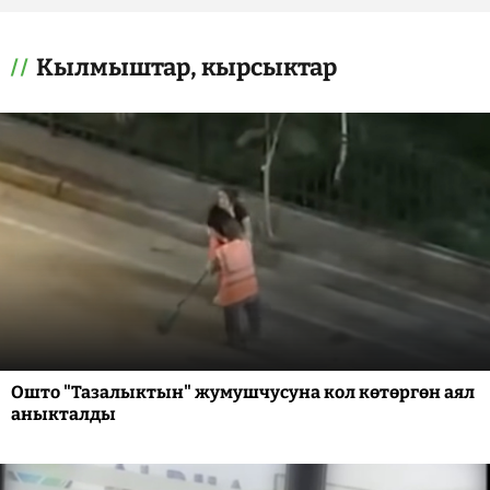
Кылмыштар, кырсыктар
Ошто "Тазалыктын" жумушчусуна кол көтөргөн аял
аныкталды