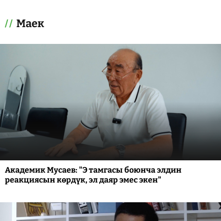
Маек
Академик Мусаев: "Э тамгасы боюнча элдин
реакциясын көрдүк, эл даяр эмес экен"