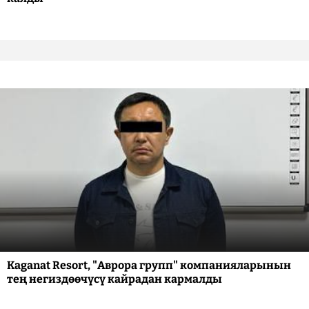
Kaganat Resort, "Аврора групп" компанияларынын
тең негиздөөчүсү кайрадан кармалды