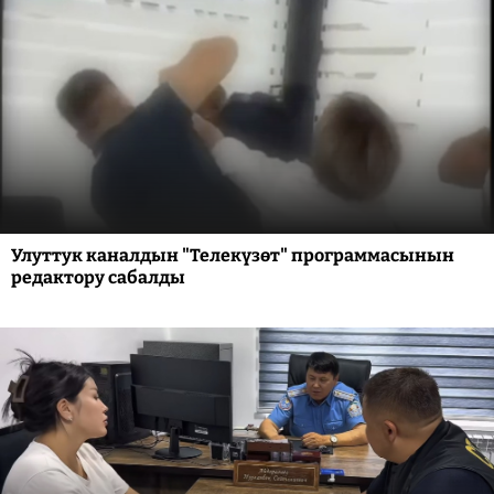
Улуттук каналдын "Телекүзөт" программасынын
редактору сабалды