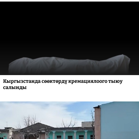
Кыргызстанда сөөктөрдү кремациялоого тыюу
салынды