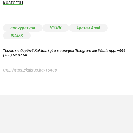
козгогон
.
прокуратура
УКМК
Арстан Алай
ЖАМК
Темаңыз барбы? Kaktus.kg'ге жазыңыз Telegram же WhatsApp:
+996
(700) 62 07 60.
URL:
https://kaktus.kg/15488