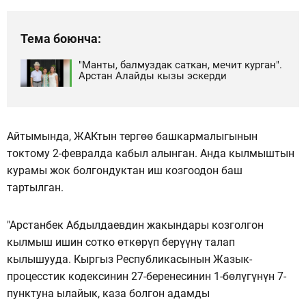
Тема боюнча:
"Манты, балмуздак саткан, мечит курган".
Арстан Алайды кызы эскерди
Айтымында, ЖАКтын тергөө башкармалыгынын
токтому 2-февралда кабыл алынган. Анда кылмыштын
курамы жок болгондуктан иш козгоодон баш
тартылган.
"Арстанбек Абдылдаевдин жакындары козголгон
кылмыш ишин сотко өткөрүп берүүнү талап
кылышууда. Кыргыз Республикасынын Жазык-
процесстик кодексинин 27-беренесинин 1-бөлүгүнүн 7-
пунктуна ылайык, каза болгон адамды