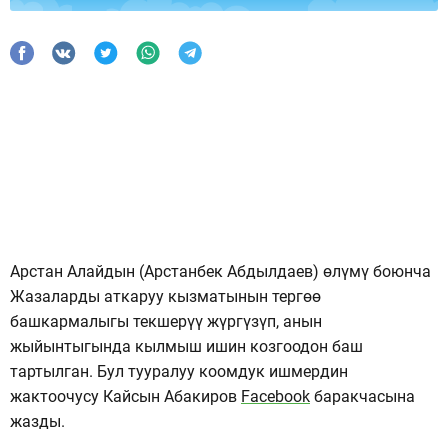
Арстан Алайдын (Арстанбек Абдылдаев) өлүмү боюнча
Жазаларды аткаруу кызматынын тергөө
башкармалыгы текшерүү жүргүзүп, анын
жыйынтыгында кылмыш ишин козгоодон баш
тартылган. Бул тууралуу коомдук ишмердин
жактоочусу Кайсын Абакиров
Facebook
баракчасына
жазды.