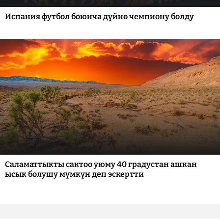
Испания футбол боюнча дүйнө чемпиону болду
Саламаттыкты сактоо уюму 40 градустан ашкан
ысык болушу мүмкүн деп эскертти