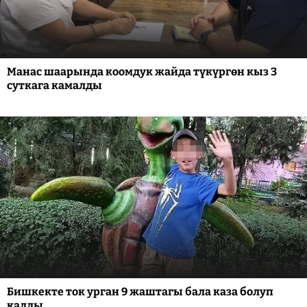
Манас шаарында коомдук жайда түкүргөн кыз 3
суткага камалды
Бишкекте ток урган 9 жаштагы бала каза болуп
калды