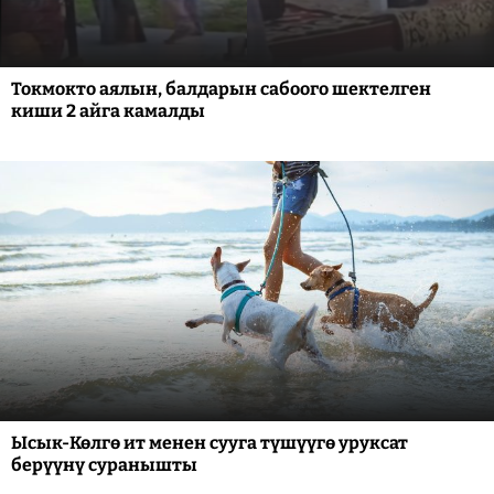
Токмокто аялын, балдарын сабоого шектелген
киши 2 айга камалды
Ысык-Көлгө ит менен сууга түшүүгө уруксат
берүүнү суранышты