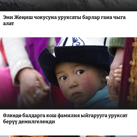
Эми Жеңиш чокусуна уруксаты барлар гана чыга
алат
Өлкөдө балдарга кош фамилия ыйгарууга уруксат
берүү демилгеленди