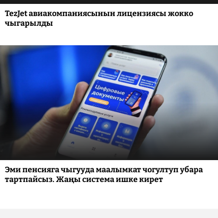
TezJet авиакомпаниясынын лицензиясы жокко
чыгарылды
Эми пенсияга чыгууда маалымкат чогултуп убара
тартпайсыз. Жаңы система ишке кирет