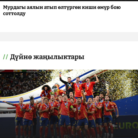
Мурдагы аялын атып өлтүргөн киши өмүр бою
соттолду
Дүйнө жаңылыктары