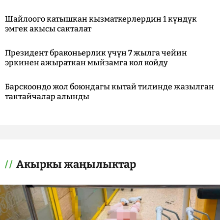
Шайлоого катышкан кызматкерлердин 1 күндүк
эмгек акысы сакталат
Президент браконьерлик үчүн 7 жылга чейин
эркинен ажыраткан мыйзамга кол койду
Барскоондо жол боюндагы кытай тилинде жазылган
тактайчалар алынды
Акыркы жаңылыктар