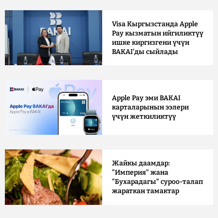
Visa Кыргызстанда Apple
Pay кызматын ийгиликтүү
ишке киргизгени үчүн
BAKAI'ды сыйлады
Apple Pay эми BAKAI
карталарынын ээлери
үчүн жеткиликтүү
Жайкы даамдар:
"Империя" жана
"Бухарадагы" суроо-талап
жараткан тамактар