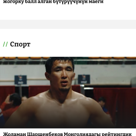
жогорку балл алган бүтүрүүчүнүн маеги
Спорт
Жоламан Шаршенбеков Монголиядагы рейтингдик