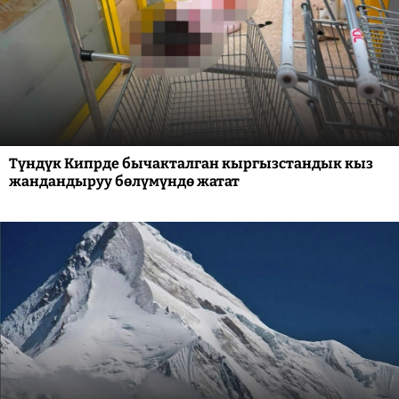
Түндүк Кипрде бычакталган кыргызстандык кыз
жандандыруу бөлүмүндө жатат