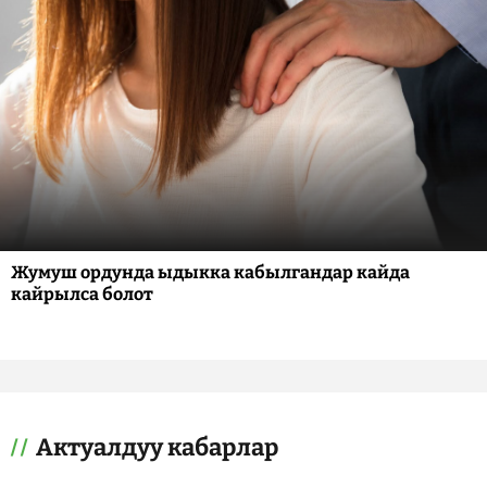
Жумуш ордунда ыдыкка кабылгандар кайда
кайрылса болот
Актуалдуу кабарлар