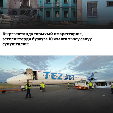
Кыргызстанда тарыхый имараттарды,
эстеликтерди бузууга 10 жылга тыюу салуу
сунушталды