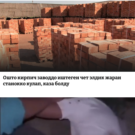
Ошто кирпич заводдо иштеген чет элдик жаран
станокко кулап, каза болду