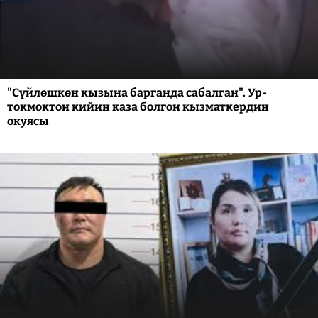
"Сүйлөшкөн кызына барганда сабалган". Ур-
токмоктон кийин каза болгон кызматкердин
окуясы