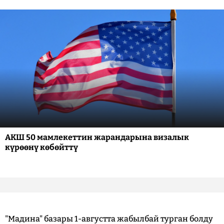
АКШ 50 мамлекеттин жарандарына визалык
күрөөнү көбөйттү
"Мадина" базары 1-августта жабылбай турган болду