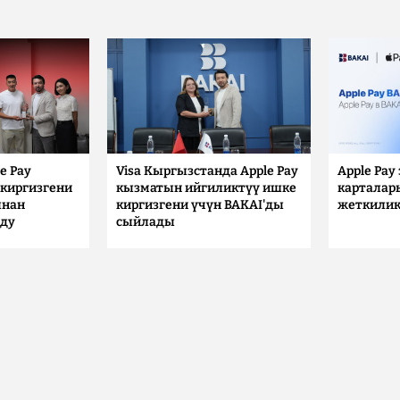
e Pay
Visa Кыргызстанда Apple Pay
Apple Pay
киргизгени
кызматын ийгиликтүү ишке
карталар
ынан
киргизгени үчүн BAKAI'ды
жеткилик
лду
сыйлады