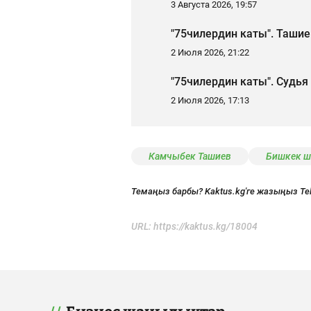
3 Августа 2026, 19:57
"75чилердин каты". Таши
2 Июля 2026, 21:22
"75чилердин каты". Судья
2 Июля 2026, 17:13
Камчыбек Ташиев
Бишкек 
Темаңыз барбы? Kaktus.kg'ге жазыңыз Te
URL:
https://kaktus.kg/18004