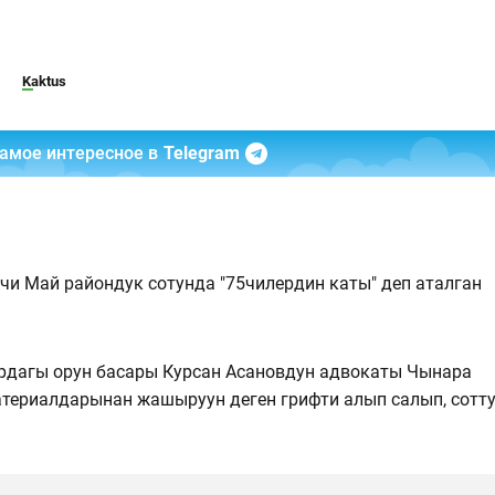
Kaktus
самое интересное в
Telegram
чи Май райондук сотунда "75чилердин каты" деп аталган
рдагы орун басары Курсан Асановдун адвокаты Чынара
ериалдарынан жашыруун деген грифти алып салып, сотт