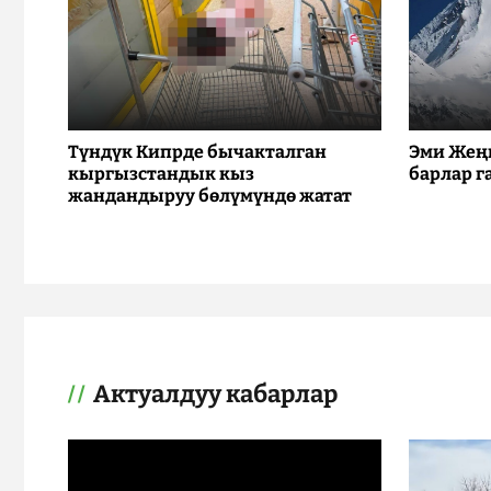
Түндүк Кипрде бычакталган
Эми Жең
кыргызстандык кыз
барлар г
жандандыруу бөлүмүндө жатат
Актуалдуу кабарлар