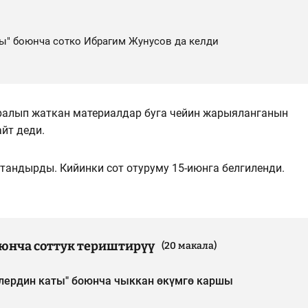
ты" боюнча сотко Ибрагим Жунусов да келди
ралып жаткан материалдар буга чейин жарыяланганын
йт деди.
тандырды. Кийинки сот отуруму 15-июнга белгиленди.
оюнча соттук териштирүү
(20 макала)
лердин каты" боюнча чыккан өкүмгө каршы