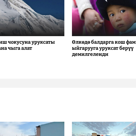
иш чокусуна уруксаты
Өлкөдө балдарга кош фа
ана чыга алат
ыйгарууга уруксат берүү
демилгеленди