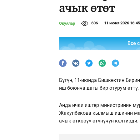
ачык өтөт
606
11 июня 2026 16:45
Окуялар
Все 
Бүгүн, 11-июнда Бишкектин Бирин
иш боюнча дагы бир отурум өттү.
Анда ички иштер министринин му
Жакупбекова кылмыш ишинин мат
ачык өткөрүү өтүнүчүн келтирди.