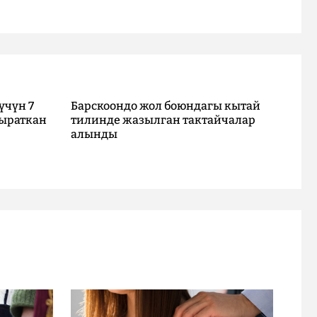
үчүн 7
Барскоондо жол боюндагы кытай
ыраткан
тилинде жазылган тактайчалар
алынды