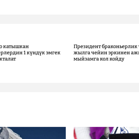
о катышкан
Президент браконьерлик 
рлердин 1 күндүк эмгек
жылга чейин эркинен аж
кталат
мыйзамга кол койду