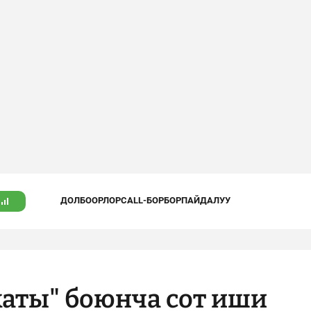
ДОЛБООРЛОР
CALL-БОРБОР
ПАЙДАЛУУ
каты" боюнча сот иши