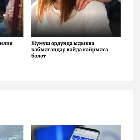
милия
Жумуш ордунда ыдыкка
кабылгандар кайда кайрылса
болот