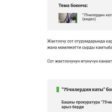
Тема боюнча:
"75чилердин ка
(видео)
Жактоочу сот отурумдарында ка
жана мамлекетти сырды камтыба
Сот жактоочунун өтүнүчүн канаат
"75чилердин каты" б
Башкы прокуратура "75чи
арыз берди