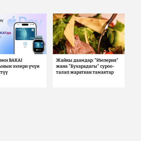
 эми BAKAI
Жайкы даамдар: "Империя"
ынын ээлери үчүн
жана "Бухарадагы" суроо-
түү
талап жараткан тамактар