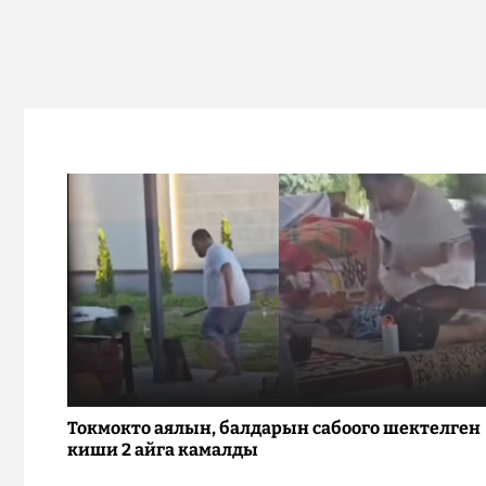
Токмокто аялын, балдарын сабоого шектелген
киши 2 айга камалды