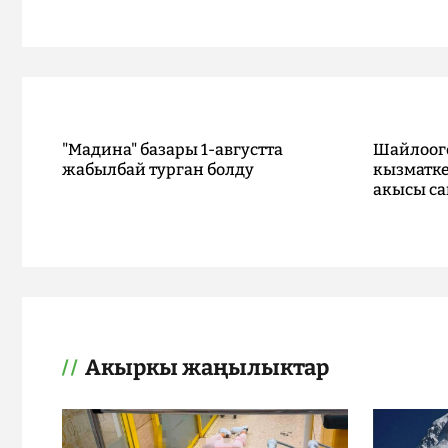
"Мадина" базары 1-августта
Шайлоог
жабылбай турган болду
кызматке
акысы са
Акыркы жаңылыктар