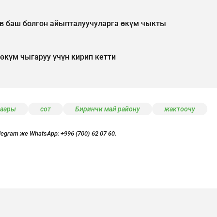
ев баш болгон айыпталуучуларга өкүм чыкты
 өкүм чыгаруу үчүн кирип кетти
шаары
сот
Биринчи май району
жактоочу
legram же WhatsApp:
+996 (700) 62 07 60.