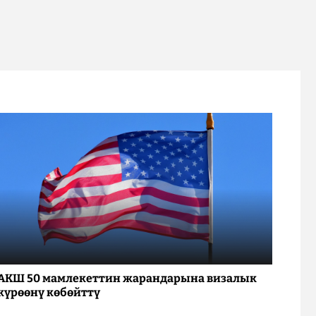
АКШ 50 мамлекеттин жарандарына визалык
күрөөнү көбөйттү