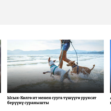
Ысык-Көлгө ит менен сууга түшүүгө уруксат
берүүнү суранышты