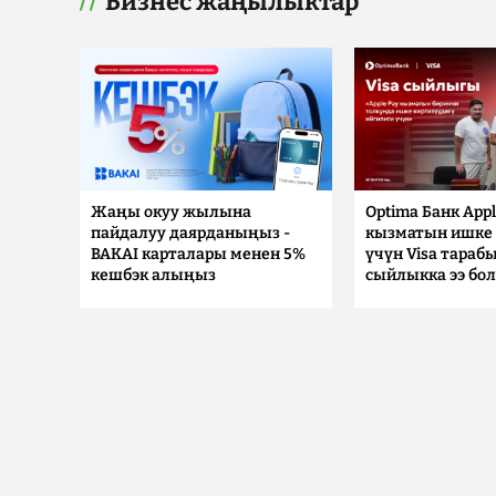
Бизнес жаңылыктар
Жаңы окуу жылына
Optima Банк Appl
пайдалуу даярданыңыз -
кызматын ишке 
BAKAI карталары менен 5%
үчүн Visa тараб
кешбэк алыңыз
сыйлыкка ээ бо