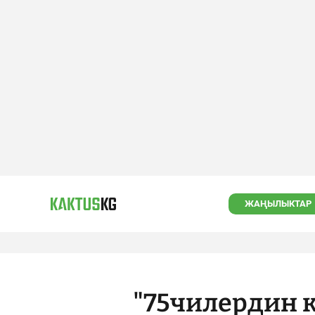
ЖАҢЫЛЫКТАР
"75чилердин 