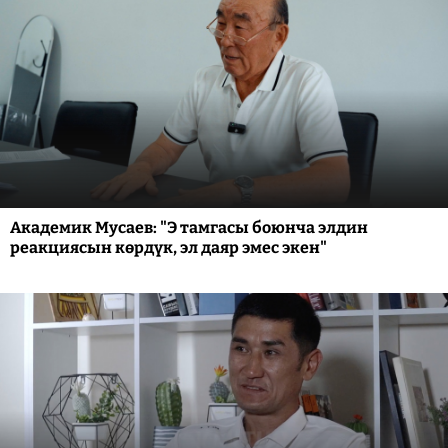
Академик Мусаев: "Э тамгасы боюнча элдин
реакциясын көрдүк, эл даяр эмес экен"