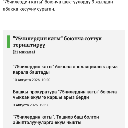
"75чилердин каты" боюнча шектүүлөрдү 9 жылдан
абакка кесүүнү сураган.
"75чилердин каты" боюнча соттук
териштирүү
(21 макала)
"75чилердин каты" боюнча апелляциялык арыз
карала баштады
10 Августа 2026, 10:20
Башкы прокуратура "75чилердин каты" боюнча
чыккан өкүмгө каршы арыз берди
3 Августа 2026, 19:57
"75чилердин каты". Ташиев баш болгон
айыпталуучуларга өкүм чыкты