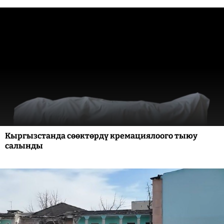
Кыргызстанда сөөктөрдү кремациялоого тыюу
салынды