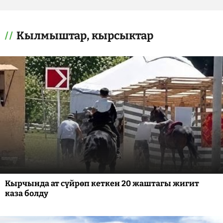
Кылмыштар, кырсыктар
Кырчында ат сүйрөп кеткен 20 жаштагы жигит
каза болду