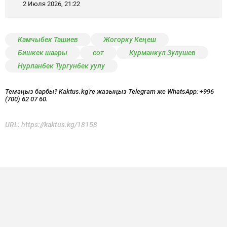
2 Июля 2026, 21:22
Камчыбек Ташиев
Жогорку Кеңеш
Бишкек шаары
сот
Курманкул Зулушев
Нурланбек Тургунбек уулу
Темаңыз барбы? Kaktus.kg'ге жазыңыз Telegram же WhatsApp:
+996
(700) 62 07 60.
URL:
https://kaktus.kg/18158