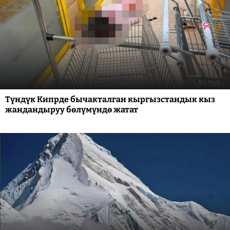
Түндүк Кипрде бычакталган кыргызстандык кыз
жандандыруу бөлүмүндө жатат