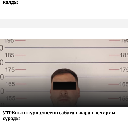
калды
УТРКнын журналистин сабаган жаран кечирим
сурады