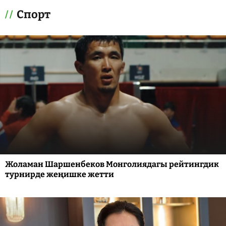
Спорт
Жоламан Шаршенбеков Монголиядагы рейтингдик
турнирде жеңишке жетти