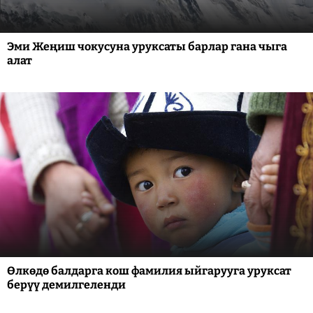
Эми Жеңиш чокусуна уруксаты барлар гана чыга
алат
Өлкөдө балдарга кош фамилия ыйгарууга уруксат
берүү демилгеленди