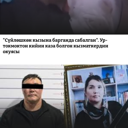
"Сүйлөшкөн кызына барганда сабалган". Ур-
токмоктон кийин каза болгон кызматкердин
окуясы