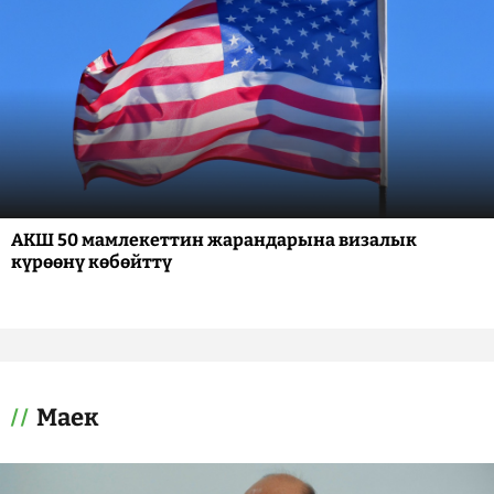
АКШ 50 мамлекеттин жарандарына визалык
күрөөнү көбөйттү
Маек