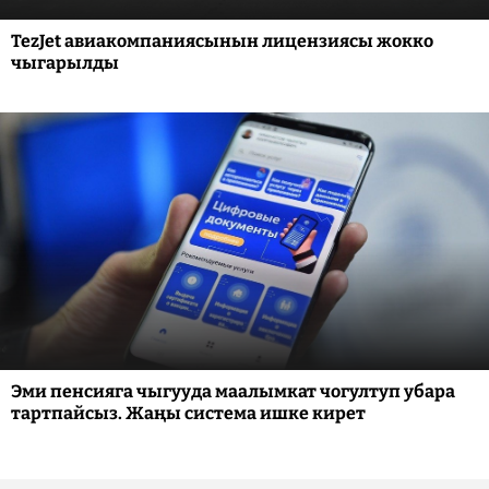
TezJet авиакомпаниясынын лицензиясы жокко
чыгарылды
Эми пенсияга чыгууда маалымкат чогултуп убара
тартпайсыз. Жаңы система ишке кирет