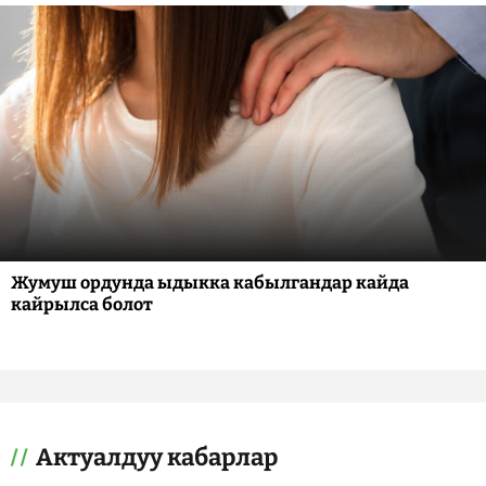
Жумуш ордунда ыдыкка кабылгандар кайда
кайрылса болот
Актуалдуу кабарлар