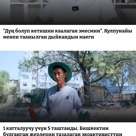
"Дүң болуп кетишин каалаган эмесмин". Кулпунайы
менен таанылган дыйкандын маеги
1 катталуучу үчүн 5 таштанды. Бишкектин
булганган жерлерин тазалаган экоактивисттин