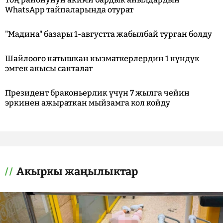
WhatsApp тайпаларында отурат
"Мадина" базары 1-августта жабылбай турган болду
Шайлоого катышкан кызматкерлердин 1 күндүк
эмгек акысы сакталат
Президент браконьерлик үчүн 7 жылга чейин
эркинен ажыраткан мыйзамга кол койду
Акыркы жаңылыктар