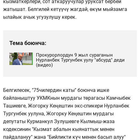
кызматкерлери, сот аткаруучулар уруксат бербей
жатышат. Белгилей кетүүчү жагдай, өкүм мыйзамга
ылайык ачык угузулушу керек.
Тема боюнча:
Прокурорлордун 9 жыл сураганын
Нурланбек Тургунбек уулу "абсурд" деди
(видео)
Белгилесек, "75чилердин каты" боюнча ишке
байланыштуу УКМКнын мурдагы төрагасы Камчыбек
Ташиевге, Жогорку Кеңештин экс-спикери Нурланбек
Тургунбек уулуна, Жогорку Кеңештин мурдагы
депутаты Курманкул Зулушевге Кылмыш-жаза
кодексинин "Кызмат абалын кыянаттык менен
пайдалануу" жана "Бийликти күч менен басып алуу"