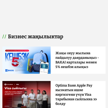
Бизнес жаңылыктар
Жаңы окуу жылына
пайдалуу даярданыңыз -
BAKAI карталары менен
5% кешбэк алыңыз
Optima Банк Apple Pay
кызматын ишке
киргизгени үчүн Visa
тарабынан сыйлыкка ээ
болду