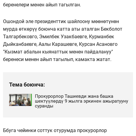
беренелери менен айып тагылган.
Ошондой эле президенттик шайлоону мөөнөтүнөн
мурда өткөрүү боюнча катта аты аталган Бекболот
Талгарбековго, Эмилбек Узакбаевге, Курманбек
Дыйканбаевге, Аалы Карашевге, Курсан Асановго
"Кызмат абалын кыянаттык менен пайдалануу"
беренеси менен айып тагылып, камакта жатат.
Тема боюнча:
Прокурорлор Ташиевди жана башка
шектүүлөрдү 9 жылга эркинен ажыратууну
суранды
Ббуга чейинки соттук отурумда прокурорлор