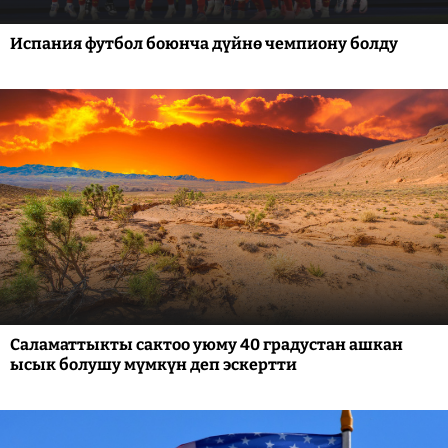
Испания футбол боюнча дүйнө чемпиону болду
Саламаттыкты сактоо уюму 40 градустан ашкан
ысык болушу мүмкүн деп эскертти