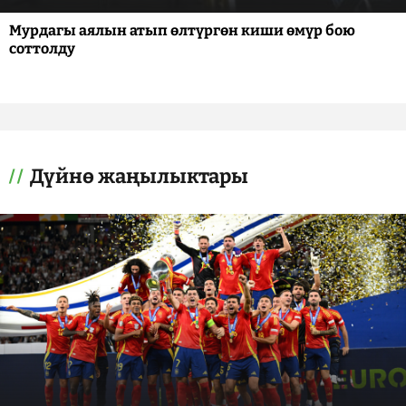
Мурдагы аялын атып өлтүргөн киши өмүр бою
соттолду
Дүйнө жаңылыктары