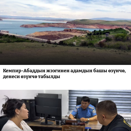
Кемпир-Абаддын жээгинен адамдын башы өзүнчө,
денеси өзүнчө табылды