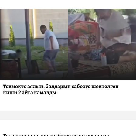
Токмокто аялын, балдарын сабоого шектелген
киши 2 айга камалды
Тоң районунун акими бардык айылдардын