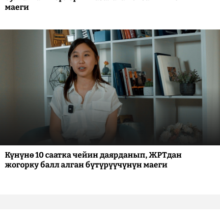
маеги
Күнүнө 10 саатка чейин даярданып, ЖРТдан
жогорку балл алган бүтүрүүчүнүн маеги