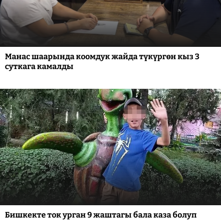
Манас шаарында коомдук жайда түкүргөн кыз 3
суткага камалды
Бишкекте ток урган 9 жаштагы бала каза болуп