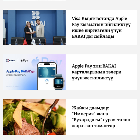
Visa Кыргызстанда Apple
Pay кызматын ийгиликтүү
ишке киргизгени үчүн
BAKAI'ды сыйлады
Apple Pay эми BAKAI
карталарынын ээлери
үчүн жеткиликтүү
Жайкы даамдар:
"Империя" жана
"Бухарадагы" суроо-талап
жараткан тамактар