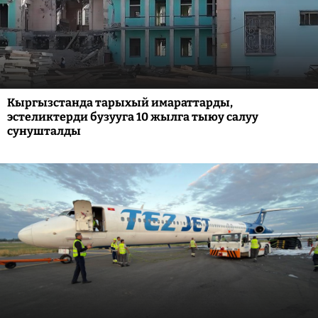
Кыргызстанда тарыхый имараттарды,
эстеликтерди бузууга 10 жылга тыюу салуу
сунушталды