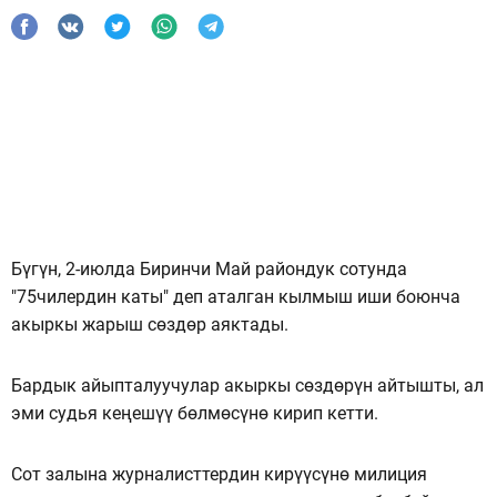
Бүгүн, 2-июлда Биринчи Май райондук сотунда
"75чилердин каты" деп аталган кылмыш иши боюнча
акыркы жарыш сөздөр аяктады.
Бардык айыпталуучулар акыркы сөздөрүн айтышты, ал
эми судья кеңешүү бөлмөсүнө кирип кетти.
Сот залына журналисттердин кирүүсүнө милиция