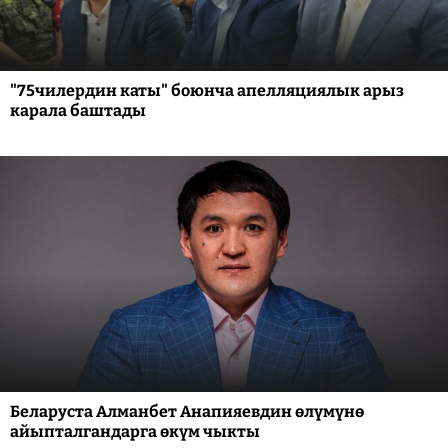
"75чилердин каты" боюнча апелляциялык арыз
карала баштады
Беларуста Алманбет Анапияевдин өлүмүнө
айыпталгандарга өкүм чыкты