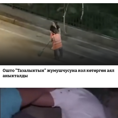
Ошто "Тазалыктын" жумушчусуна кол көтөргөн аял
аныкталды