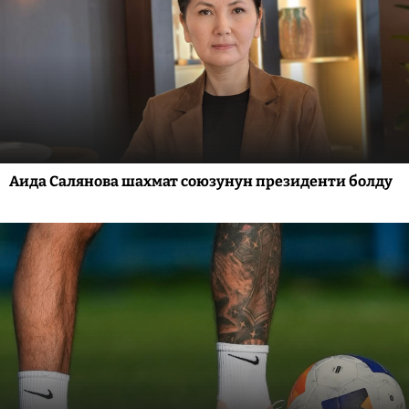
Аида Салянова шахмат союзунун президенти болду