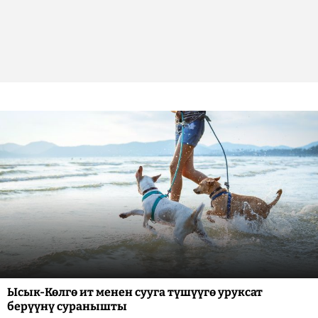
Ысык-Көлгө ит менен сууга түшүүгө уруксат
берүүнү суранышты