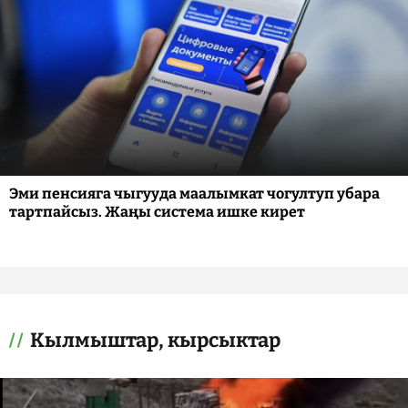
Эми пенсияга чыгууда маалымкат чогултуп убара
тартпайсыз. Жаңы система ишке кирет
Кылмыштар, кырсыктар