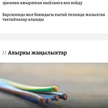
эркинен ажыраткан мыйзамга кол койду
Барскоондо жол боюндагы кытай тилинде жазылган
тактайчалар алынды
Акыркы жаңылыктар