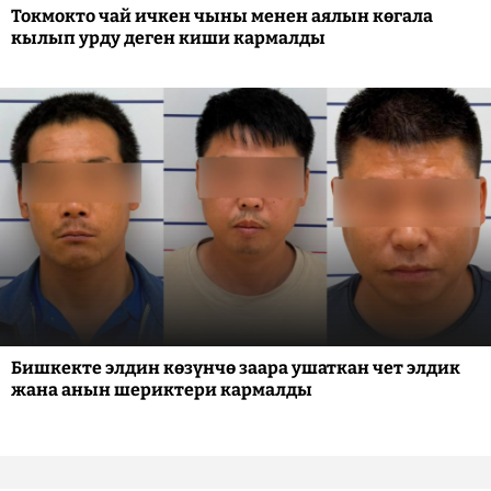
Токмокто чай ичкен чыны менен аялын көгала
кылып урду деген киши кармалды
Бишкекте элдин көзүнчө заара ушаткан чет элдик
жана анын шериктери кармалды