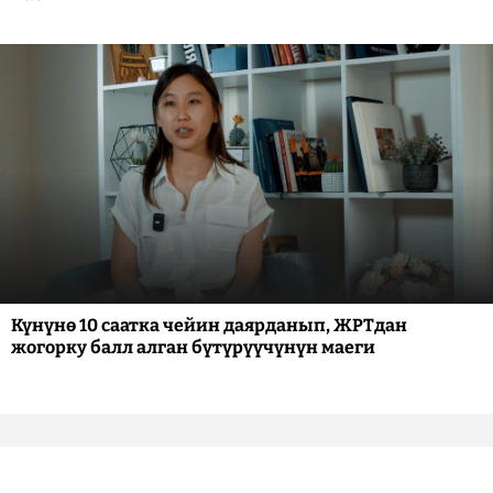
Күнүнө 10 саатка чейин даярданып, ЖРТдан
жогорку балл алган бүтүрүүчүнүн маеги