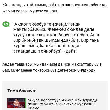
Жоламандын айтымында Акжол экөөнүн жеңилбегенди
жаман көргөн мүнөзү окшош.
"Акжол экөөбүз тең жеңилгенди
жактырбайбыз. Жөнөкөй оюндан деле
утулуп калсак жаман болуп кетебиз. Анан
бир бирибизди шылдыңдайбыз. Бир гана
күрөш эмес, башка спорттордон
атаандашып ойнойбуз", - дейт.
Андан тышкары мындан ары да чоң максаттарыбыз
бар, муну менен токтобойбуз деген оюн билдирди.
Тема боюнча:
"Акула, келбеттүү". Акжол Махмудовдун
жеңиштери жана кыскача өмүр баяны.
Тизме