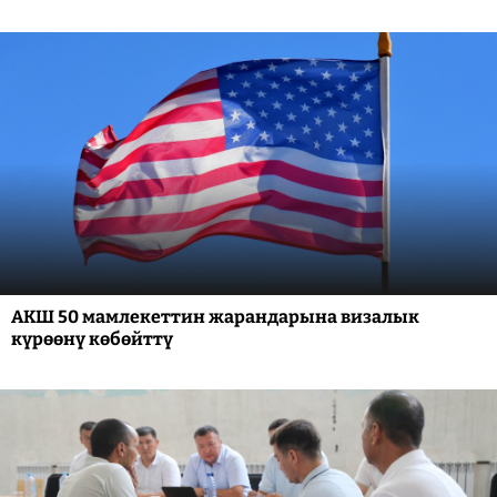
АКШ 50 мамлекеттин жарандарына визалык
күрөөнү көбөйттү