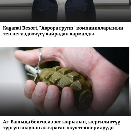
Kaganat Resort, "Аврора групп" компанияларынын
тең негиздөөчүсү кайрадан кармалды
Ат-Башыда белгисиз зат жарылып, жергиликтүү
тургун колунан ажыраган окуя текшерилүүдө