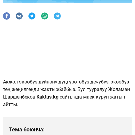
Акжол экөөбүз дүйнөнү дүңгүрөтөбүз дечүбүз, экөөбүз
тең жеңилгенди жактырбайбыз. Бул тууралуу Жоламан
Шаршенбеков
Kaktus.kg
сайтында маек куруп жатып
айтты.
Тема боюнча: