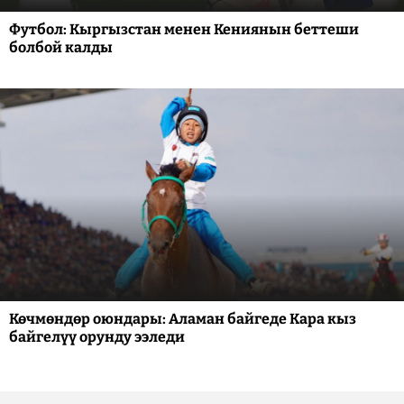
Футбол: Кыргызстан менен Кениянын беттеши
болбой калды
Көчмөндөр оюндары: Аламан байгеде Кара кыз
байгелүү орунду ээледи