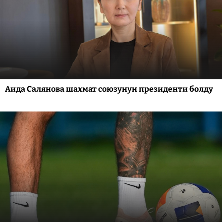
Аида Салянова шахмат союзунун президенти болду