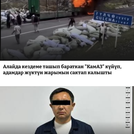
Алайда кездеме ташып бараткан "КамАЗ" күйүп,
адамдар жүктүн жарымын сактап калышты