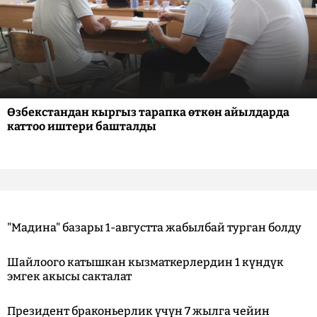
Өзбекстандан кыргыз тарапка өткөн айылдарда
каттоо иштери башталды
"Мадина" базары 1-августта жабылбай турган болду
Шайлоого катышкан кызматкерлердин 1 күндүк
эмгек акысы сакталат
Президент браконьерлик үчүн 7 жылга чейин