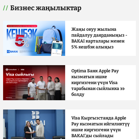
Бизнес жаңылыктар
Жаңы окуу жылына
пайдалуу даярданыңыз -
BAKAI карталары менен
5% кешбэк алыңыз
Optima Банк Apple Pay
кызматын ишке
киргизгени үчүн Visa
тарабынан сыйлыкка ээ
болду
Visa Кыргызстанда Apple
Pay кызматын ийгиликтүү
ишке киргизгени үчүн
BAKAI'ды сыйлады