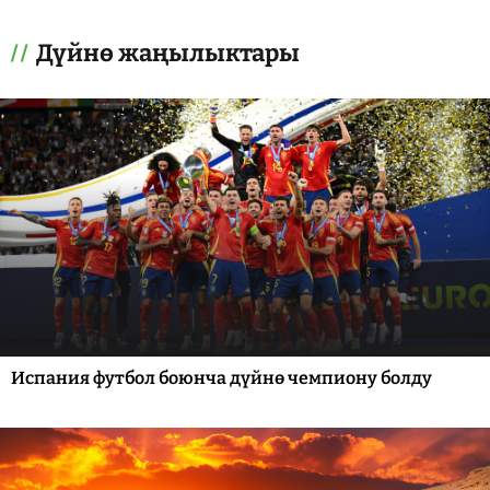
Дүйнө жаңылыктары
Испания футбол боюнча дүйнө чемпиону болду