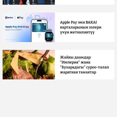
Apple Pay эми BAKAI
карталарынын ээлери
үчүн жеткиликтүү
Жайкы даамдар:
"Империя" жана
"Бухарадагы" суроо-талап
жараткан тамактар