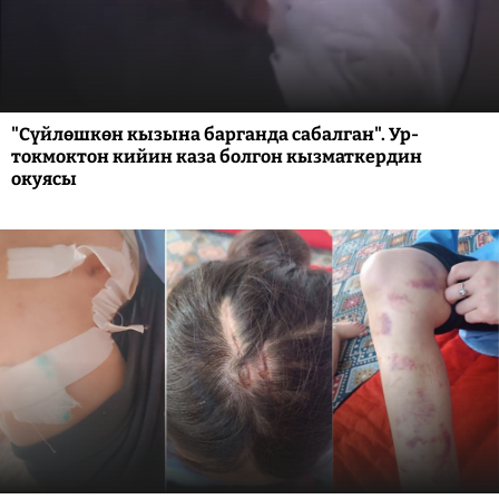
"Сүйлөшкөн кызына барганда сабалган". Ур-
токмоктон кийин каза болгон кызматкердин
окуясы