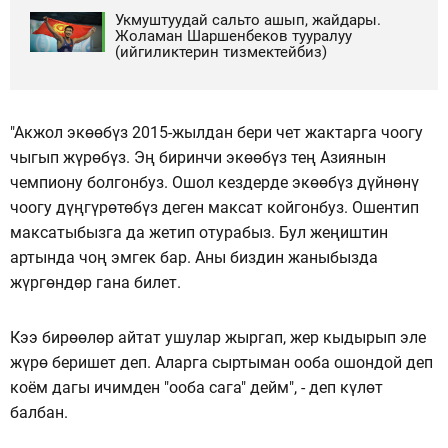
Укмуштуудай сальто ашып, жайдары.
Жоламан Шаршенбеков тууралуу
(ийгиликтерин тизмектейбиз)
"Акжол экөөбүз 2015-жылдан бери чет жактарга чоогу
чыгып жүрөбүз. Эң биринчи экөөбүз тең Азиянын
чемпиону болгонбуз. Ошол кездерде экөөбүз дүйнөнү
чоогу дүңгүрөтөбүз деген максат койгонбуз. Ошентип
максатыбызга да жетип отурабыз. Бул жеңиштин
артында чоң эмгек бар. Аны биздин жаныбызда
жүргөндөр гана билет.
Кээ бирөөлөр айтат ушулар жыргап, жер кыдырып эле
жүрө беришет деп. Аларга сыртыман ооба ошондой деп
коём дагы ичимден "ооба сага" дейм", - деп күлөт
балбан.