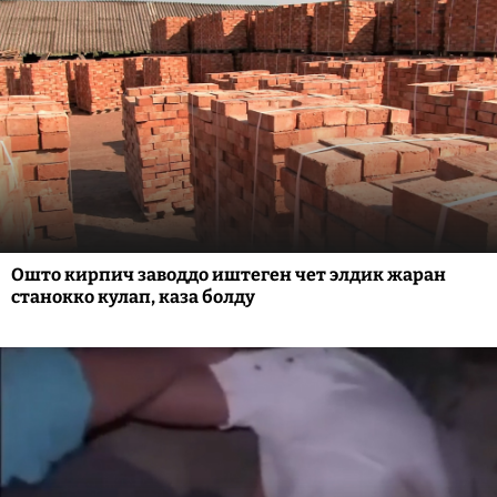
Ошто кирпич заводдо иштеген чет элдик жаран
станокко кулап, каза болду