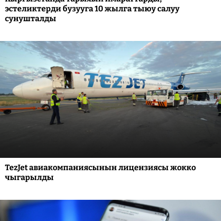
эстеликтерди бузууга 10 жылга тыюу салуу
сунушталды
TezJet авиакомпаниясынын лицензиясы жокко
чыгарылды