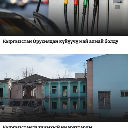
Кыргызстан Орусиядан күйүүчү май алмай болду
Кыргызстанда тарыхый имараттарды,