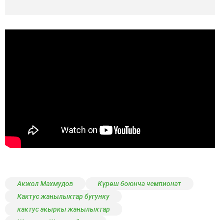
Акжол Махмудов
Күрөш боюнча чемпионат
Кактус жанылыктар бугунку
кактус акыркы жанылыктар