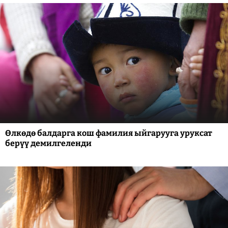
Өлкөдө балдарга кош фамилия ыйгарууга уруксат
берүү демилгеленди