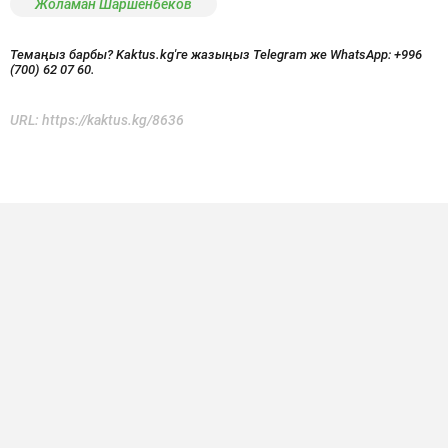
Жоламан Шаршенбеков
Темаңыз барбы? Kaktus.kg'ге жазыңыз Telegram же WhatsApp:
+996
(700) 62 07 60.
URL:
https://kaktus.kg/8636