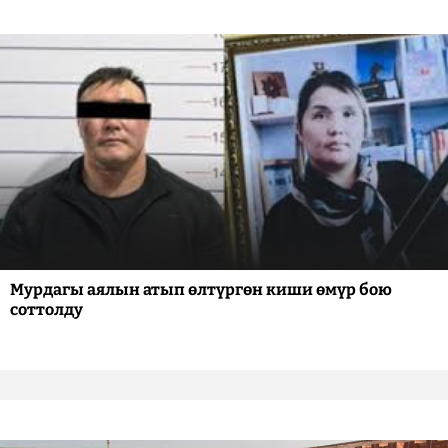
Мурдагы аялын атып өлтүргөн киши өмүр бою
соттолду