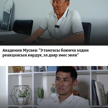
Академик Мусаев: "Э тамгасы боюнча элдин
реакциясын көрдүк, эл даяр эмес экен"