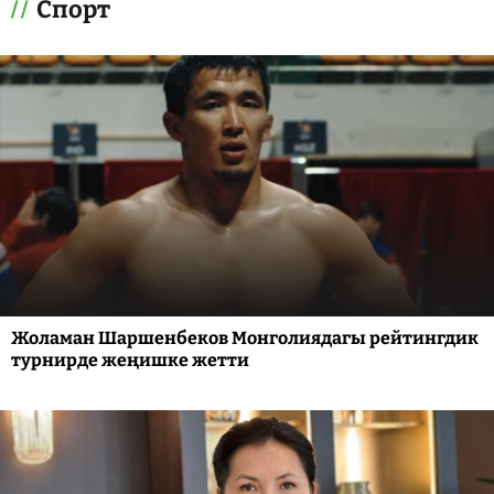
Спорт
Жоламан Шаршенбеков Монголиядагы рейтингдик
турнирде жеңишке жетти