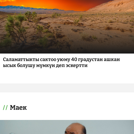
Саламаттыкты сактоо уюму 40 градустан ашкан
ысык болушу мүмкүн деп эскертти
Маек