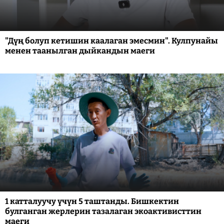
"Дүң болуп кетишин каалаган эмесмин". Кулпунайы
менен таанылган дыйкандын маеги
1 катталуучу үчүн 5 таштанды. Бишкектин
булганган жерлерин тазалаган экоактивисттин
маеги