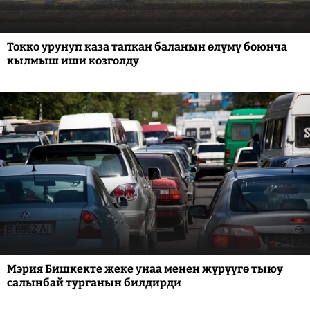
Токко урунуп каза тапкан баланын өлүмү боюнча
кылмыш иши козголду
Мэрия Бишкекте жеке унаа менен жүрүүгө тыюу
салынбай турганын билдирди