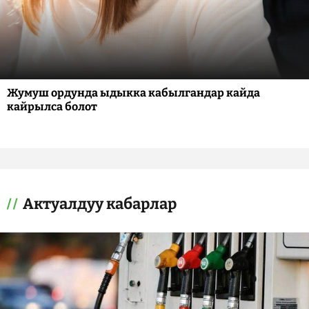
Жумуш ордунда ыдыкка кабылгандар кайда
кайрылса болот
Актуалдуу кабарлар