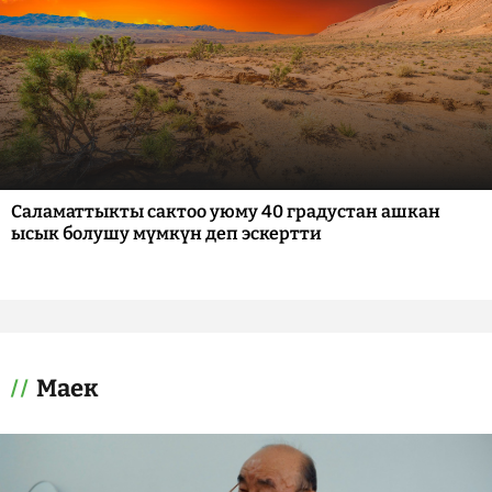
Саламаттыкты сактоо уюму 40 градустан ашкан
ысык болушу мүмкүн деп эскертти
Маек