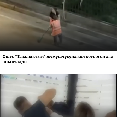
Ошто "Тазалыктын" жумушчусуна кол көтөргөн аял
аныкталды