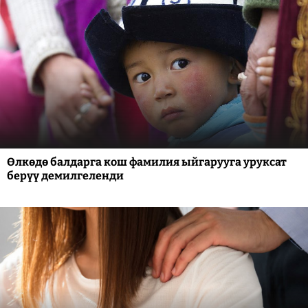
Өлкөдө балдарга кош фамилия ыйгарууга уруксат
берүү демилгеленди