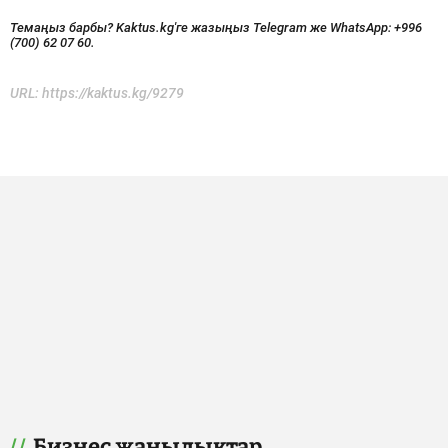
Темаңыз барбы? Kaktus.kg'ге жазыңыз Telegram же WhatsApp:
+996
(700) 62 07 60.
URL:
https://kaktus.kg/9279
Бизнес жаңылыктар