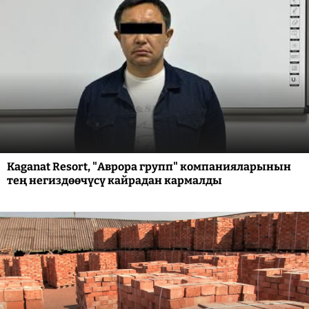
Kaganat Resort, "Аврора групп" компанияларынын
тең негиздөөчүсү кайрадан кармалды