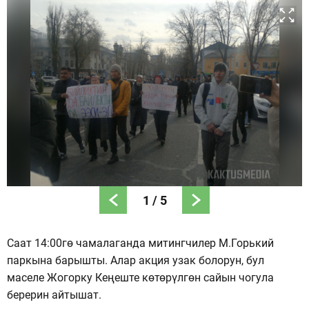
1
/
5
Саат 14:00гө чамалаганда митингчилер М.Горький
паркына барышты. Алар акция узак болорун, бул
маселе Жогорку Кеңеште көтөрүлгөн сайын чогула
берерин айтышат.