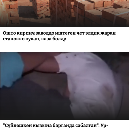
Ошто кирпич заводдо иштеген чет элдик жаран
станокко кулап, каза болду
"Сүйлөшкөн кызына барганда сабалган". Ур-