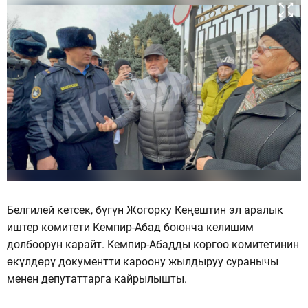
Белгилей кетсек, бүгүн Жогорку Кеңештин эл аралык
иштер комитети Кемпир-Абад боюнча келишим
долбоорун карайт. Кемпир-Абадды коргоо комитетинин
өкүлдөрү документти кароону жылдыруу суранычы
менен депутаттарга кайрылышты.