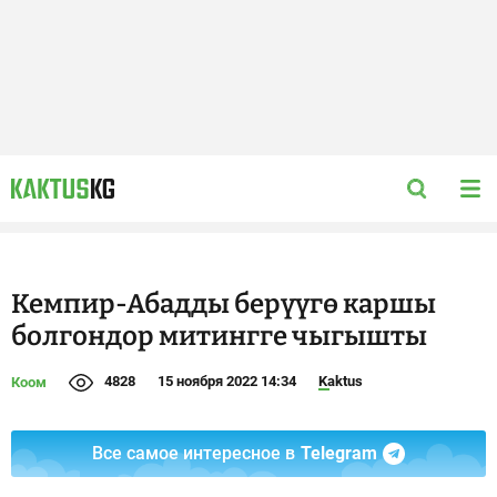
Кемпир-Абадды берүүгө каршы
болгондор митингге чыгышты
4828
15 ноября 2022 14:34
Kaktus
Коом
Все самое интересное в
Telegram