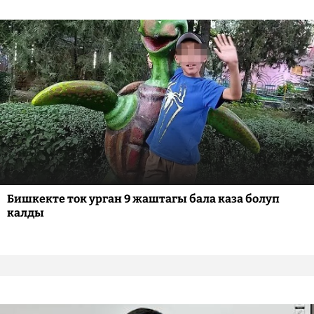
Бишкекте ток урган 9 жаштагы бала каза болуп
калды