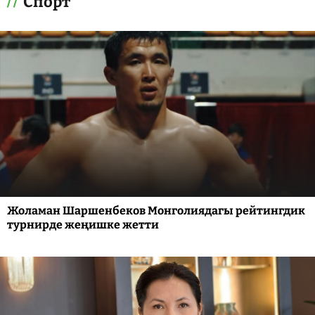
Спорт
Жоламан Шаршенбеков Монголиядагы рейтингдик
турнирде жеңишке жетти