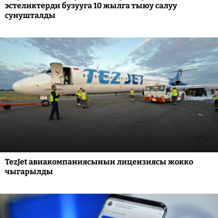
эстеликтерди бузууга 10 жылга тыюу салуу
сунушталды
TezJet авиакомпаниясынын лицензиясы жокко
чыгарылды