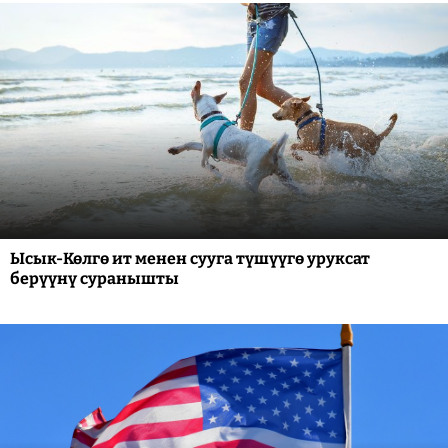
Ысык-Көлгө ит менен сууга түшүүгө уруксат
берүүнү суранышты