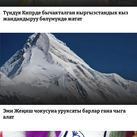
Түндүк Кипрде бычакталган кыргызстандык кыз
жандандыруу бөлүмүндө жатат
Эми Жеңиш чокусуна уруксаты барлар гана чыга
алат