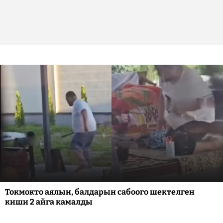
Токмокто аялын, балдарын сабоого шектелген
киши 2 айга камалды