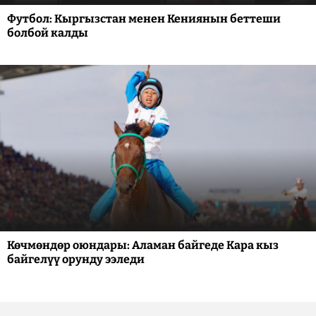
Футбол: Кыргызстан менен Кениянын беттеши
болбой калды
Көчмөндөр оюндары: Аламан байгеде Кара кыз
байгелүү орунду ээледи