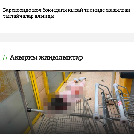
Барскоондо жол боюндагы кытай тилинде жазылган
тактайчалар алынды
Акыркы жаңылыктар