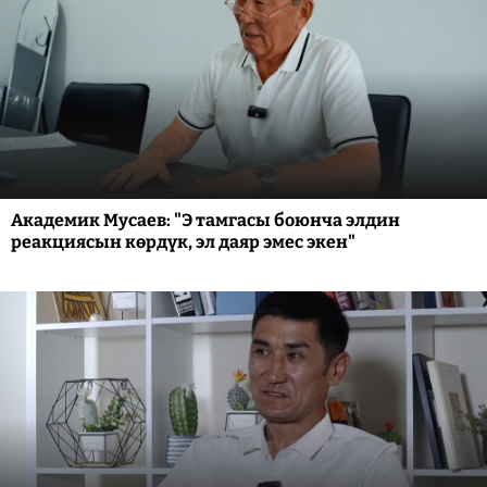
Академик Мусаев: "Э тамгасы боюнча элдин
реакциясын көрдүк, эл даяр эмес экен"