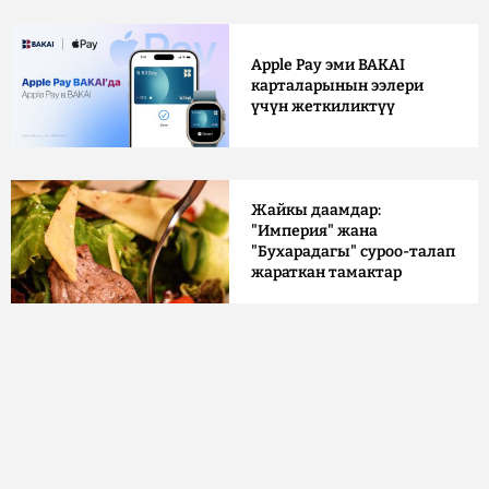
Apple Pay эми BAKAI
карталарынын ээлери
үчүн жеткиликтүү
Жайкы даамдар:
"Империя" жана
"Бухарадагы" суроо-талап
жараткан тамактар