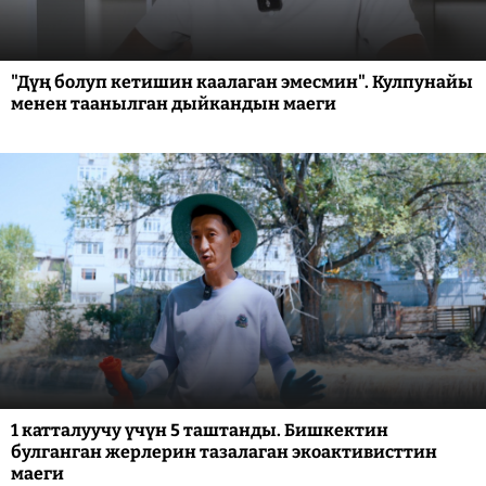
"Дүң болуп кетишин каалаган эмесмин". Кулпунайы
менен таанылган дыйкандын маеги
1 катталуучу үчүн 5 таштанды. Бишкектин
булганган жерлерин тазалаган экоактивисттин
маеги