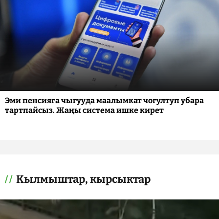
Эми пенсияга чыгууда маалымкат чогултуп убара
тартпайсыз. Жаңы система ишке кирет
Кылмыштар, кырсыктар