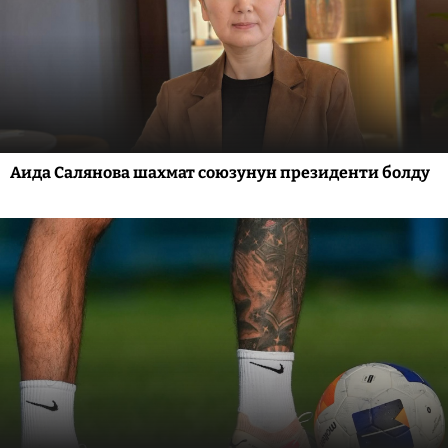
Аида Салянова шахмат союзунун президенти болду