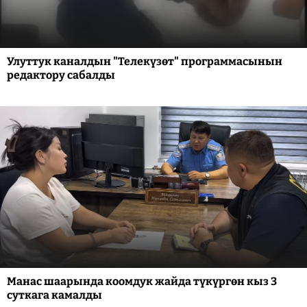
Улуттук каналдын "Телекүзөт" программасынын
редактору сабалды
Манас шаарында коомдук жайда түкүргөн кыз 3
суткага камалды