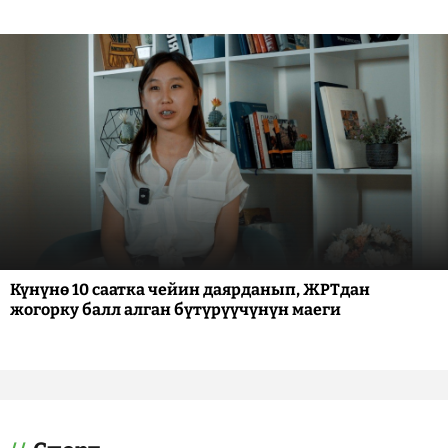
Күнүнө 10 саатка чейин даярданып, ЖРТдан
жогорку балл алган бүтүрүүчүнүн маеги