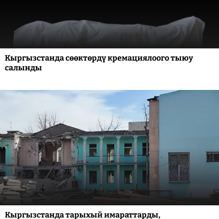
Кыргызстанда сөөктөрдү кремациялоого тыюу
салынды
Кыргызстанда тарыхый имараттарды,