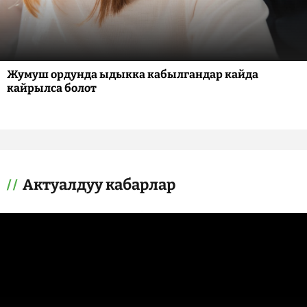
Жумуш ордунда ыдыкка кабылгандар кайда
кайрылса болот
Актуалдуу кабарлар