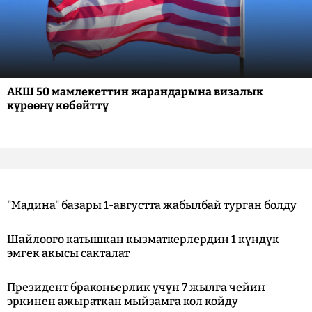
АКШ 50 мамлекеттин жарандарына визалык
күрөөнү көбөйттү
"Мадина" базары 1-августта жабылбай турган болду
Шайлоого катышкан кызматкерлердин 1 күндүк
эмгек акысы сакталат
Президент браконьерлик үчүн 7 жылга чейин
эркинен ажыраткан мыйзамга кол койду