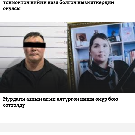
токмоктон кийин каза болгон кызматкердин
окуясы
Мурдагы аялын атып өлтүргөн киши өмүр бою
соттолду