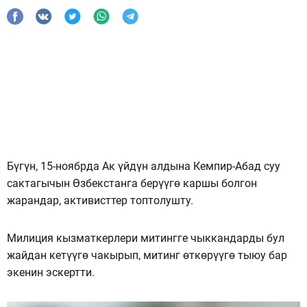
Бүгүн, 15-ноябрда Ак үйдүн алдына Кемпир-Абад суу
сактагычын Өзбекстанга берүүгө каршы болгон
жарандар, активисттер топтолушту.
Милиция кызматкерлери митингге чыккандарды бул
жайдан кетүүгө чакырып, митинг өткөрүүгө тыюу бар
экенин эскертти.