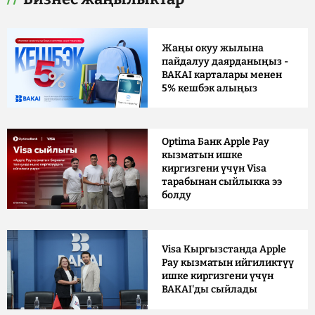
Жаңы окуу жылына
пайдалуу даярданыңыз -
BAKAI карталары менен
5% кешбэк алыңыз
Optima Банк Apple Pay
кызматын ишке
киргизгени үчүн Visa
тарабынан сыйлыкка ээ
болду
Visa Кыргызстанда Apple
Pay кызматын ийгиликтүү
ишке киргизгени үчүн
BAKAI'ды сыйлады