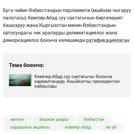
Буга чейин Өзбекстандын парламенти (мыйзам чыгаруу
палатасы) Кемпир-Абад суу сактагычын биргелешип
башкаруу жана Кыргызстан менен Өзбекстандын
ортосундагы чек араларды делимитациялоо жана
демаркациялоо боюнча келишимди
ратификациялаган
.
Тема боюнча:
Кемпир-Абад суу сактагычы боюнча
кармалгандар. Акыйкатчы президентке
кайрылды
митинг
Бишкек шаары
Өзбекстан
каршылык акциясы
Кемпир-Абад
Ак үй