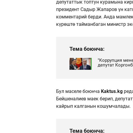
депутаттык топтун курамына кирг
президент Садыр Жапаров үн кат
комментарий берди. Анда мамлек
күрөштө тайманбаган министр эке
Тема боюнча:
"Коррупция мен
депутат Коргонб
Бул маселе боюнча
Kaktus.kg
ред
Бейшеналиев маек берип, депута
кайрып калганын кошумчалады.
Тема боюнча: