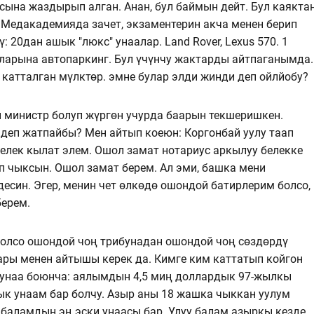
сына жаздырып алган. Анан, бул баймын дейт. Бул каякта
 Медакадемияда зачет, экзаментерин акча менен берип
: 20дан ашык "люкс" унаалар. Land Rover, Lexus 570. 1
арына автопаркинг. Бул үчүнчу жактарды айтпаганымда.
 катталган мүлктөр. эмне булар элди жинди деп ойлйобу?
 министр болуп жүргөн учурда баарын текшеришкен.
 деп жатпайбы? Мен айтып коеюн: Коргонбай уулу таап
белек кылат элем. Ошол замат нотариус аркылуу белекке
п чыксын. Ошол замат берем. Ал эми, башка мени
есин. Эгер, менин чет өлкөдө ошондой батирлерим болсо,
берем.
 болсо ошондой чоң трибунадан ошондой чоң сөздөрдү
ары менен айтышы керек да. Кимге ким каттатып койгон
, унаа боюнча: аялымдын 4,5 миң доллардык 97-жылкы
ык унаам бар болчу. Азыр аны 18 жашка чыккан уулум
 баламдын эң эски унаасы бар. Улуу балам азыркы кезде