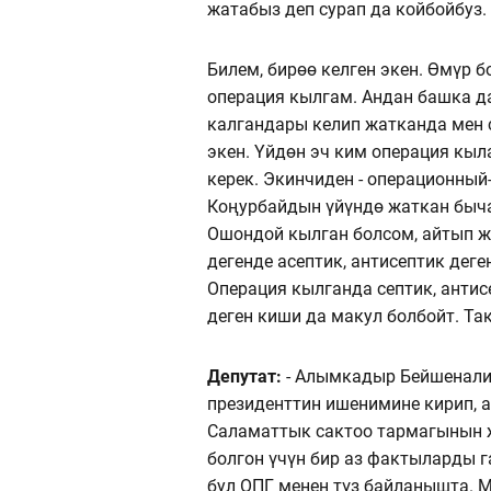
жатабыз деп сурап да койбойбуз.
Билем, бирөө келген экен. Өмүр 
операция кылгам. Андан башка да
калгандары келип жатканда мен с
экен. Үйдөн эч ким операция кыл
керек. Экинчиден - операционный
Коңурбайдын үйүндө жаткан бычак
Ошондой кылган болсом, айтып ж
дегенде асептик, антисептик деге
Операция кылганда септик, анти
деген киши да макул болбойт. Та
Депутат:
- Алымкадыр Бейшеналие
президенттин ишенимине кирип, а
Саламаттык сактоо тармагынын ж
болгон үчүн бир аз фактыларды г
бул ОПГ менен түз байланышта. М