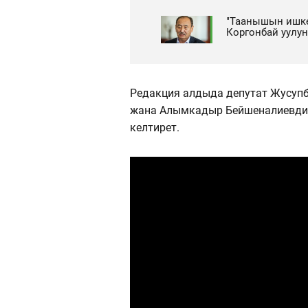
"Таанышын ишке
Коргонбай уулун
Редакция алдыда депутат Жусупб
жана Алымкадыр Бейшеналиевдин 
келтирет.