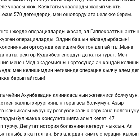
еле унаасы жок. Каяктагы унааларды жазып чыкты
Lexus 570 дегендерди, мен ошолорду ага белекке берем.
рүнгөн жерде операцияларды жасап, ал Гиппократтын анты
жүргөн операцияларды. Элдин башын айландырбасын!
колониянын ортосунда келишим болгон деп айтты.Мына,
а каты, ректор Кудайбергеновдун да каты турат. Мен
ония менен Мед академиянын ортосунда эч кандай келиш
сунда: мен келишимдин негизинде операция кылчу элем де
кка барып айтсын!
га чейин Ахунбаевдин клиникасынын жетекчиси болчумун.
кеткен жалпы хирургиянын төрагасы болчумун. Азыр
ев клиникасы мурунку республикалык оорукана болгон үч
тарды бул жакка консультацияга алып келет. 47
п турчу. Депутат история болезнини көтөрүп чыксын. Ал
кылганыбыз катталган. Биз алардан кимге операция кылып