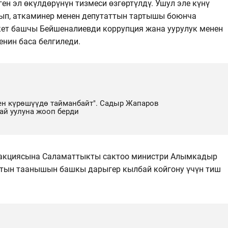
ен эл өкүлдөрүнүн тизмеси өзгөртүлдү. Ушул эле күнү
ып, аткаминер менен депутаттын тартышы боюнча
ет башчы Бейшеналиевди коррупция жана уурулук менен
нин баса белгиледи.
ен күрөшүүдө тайманбайт". Садыр Жапаров
ай уулуна жооп берди
акциясына Саламаттыкты сактоо министри Алымкадыр
ттын таанышын башкы дарыгер кылбай койгону үчүн тиш