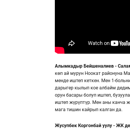
Алымкадыр Бейшеналиев - Салам
көп ай мурун Ноокат районуна Ма
менде иштеп кеткен. Мен 1-больн
дарыгер кылып кое албайм дедим
орун басары болуп иштеп, бузуул
иштеп жүрүптүр. Мен аны канча 
мага тишин кайрып калган да.
Жусупбек Коргонбай уулу - ЖК д