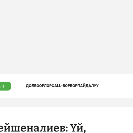
ДОЛБООРЛОР
CALL-БОРБОР
ПАЙДАЛУУ
йшеналиев: Үй,