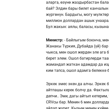
аларга, өзүнө жаздырбастан бала
бай? Элдин бары билет канчалын
жүргөнүн. Бардыгы, могу мүлктөрү
миллион доллардан ашык унаарал
Бул жакын: аялы, баласы, кызына
Министр:
- Байлыгым боюнча, мен
Жанакы Түркия, Дубайда (үй) бар
чыкса, мен ошол жерден эле ага 
берет элем. Ошол батирлерди таа
жамандап жаткан адамдар да изд
ким тапса, ошол адамга белекке 
Эркек эмес экен да алчы. Эркек
айтпашы керек болчу да. Фактыл
депчи.. Эми, дагы айтып кетерим
СRVсы бар. Менин 6 мин доллард
айдап жүрөт. Кызым менен күйөө