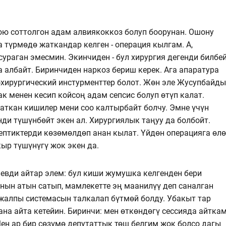
бою соттолгон адам алвиякоккоз болуп боорунан. Ошону
 түрмөдө жаткандар келген - операция кылгам. А,
ураган эмесмин. Экинчиден - бул хирургия дегенди билбе
а албайт. Биринчиден наркоз бериш керек. Ага апаратура
-хирургический инстурменттер болот. Жөн эле Жусупбайды
 менен кесип койсоң адам сепсис болуп өтүп калат.
аткан кишилер мени соо калтырбайт болчу. Эмне үчүн
нди түшүнбөйт экен ал. Хирургиялык таңуу да болбойт.
септиктерди көзөмөлдөп анан кылат. Үйдөн операцияга өл
кыр түшүнүгү жок экен да.
вди айтар элем: бул киши жумушка келгенден бери
нын атын сатып, мамлекетте эң маанилүү деп саналган
алпы системасын талкалап бүтмөй болду. Убакыт тар
ана айта кетейин. Биринчи: мен өткөндөгү сессияда айткам
ен ар бир сөзүмө депутаттык төш белгим жок болсо дагы