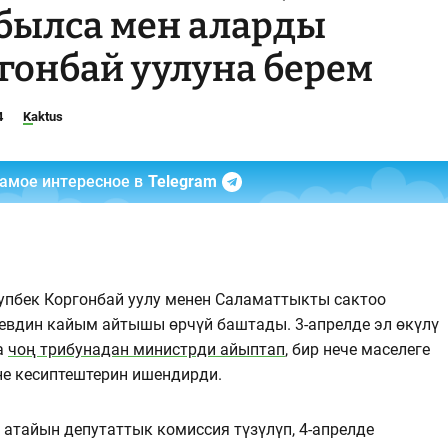
былса мен аларды
гонбай уулуна берем
4
Kaktus
самое интересное в
Telegram
пбек Коргонбай уулу менен Саламаттыкты сактоо
вдин кайым айтышы өрчүй баштады. 3-апрелде эл өкүлү
а
чоң трибунадан министрди айыптап
, бир нече маселеге
не кесиптештерин ишендирди.
атайын депутаттык комиссия түзүлүп, 4-апрелде