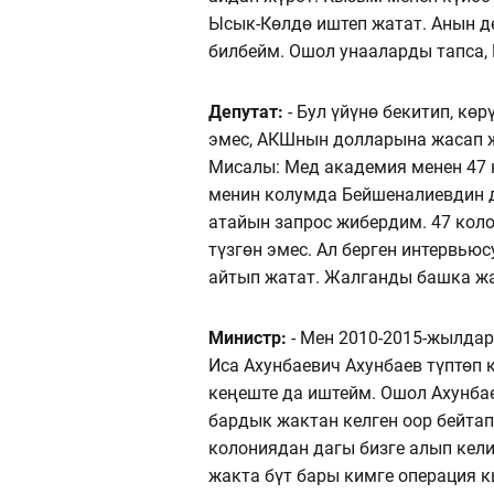
Ысык-Көлдө иштеп жатат. Анын д
билбейм. Ошол унааларды тапса, 
Депутат:
- Бул үйүнө бекитип, кө
эмес, АКШнын долларына жасап 
Мисалы: Мед академия менен 47 
менин колумда Бейшеналиевдин д
атайын запрос жибердим. 47 кол
түзгөн эмес. Ал берген интервью
айтып жатат. Жалганды башка жа
Министр:
- Мен 2010-2015-жылдар
Иса Ахунбаевич Ахунбаев түптөп 
кеңеште да иштейм. Ошол Ахунба
бардык жактан келген оор бейтап
колониядан дагы бизге алып кели
жакта бүт бары кимге операция 