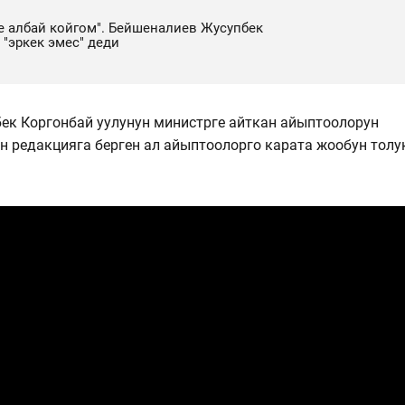
 албай койгом". Бейшеналиев Жусупбек
 "эркек эмес" деди
ек Коргонбай уулунун министрге айткан айыптоолорун
редакцияга берген ал айыптоолорго карата жообун толу