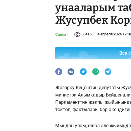
унааларым та
Жусупбек Кор
6416
4 апреля 2024 17:3
Саясат
Все 
Жогорку Кеңештин депутаты Жусу
министри Алымкадыр Бейшеналие
Парламенттин жалпы жыйынынд
токтоп, фактылары бар экендиги
Мындан улам, ошол эле жыйында 