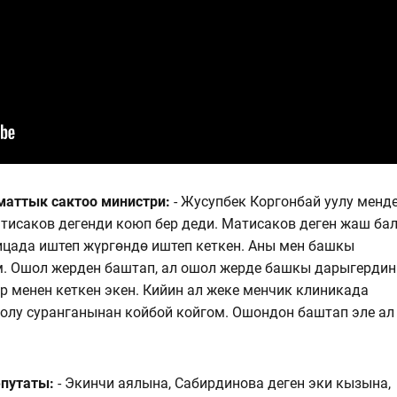
аттык сактоо министри:
- Жусупбек Коргонбай уулу менд
тисаков дегенди коюп бер деди. Матисаков деген жаш ба
ицада иштеп жүргөндө иштеп кеткен. Аны мен башкы
. Ошол жерден баштап, ал ошол жерде башкы дарыгердин
ар менен кеткен экен. Кийин ал жеке менчик клиникада
жолу суранганынан койбой койгом. Ошондон баштап эле ал
епутаты:
- Экинчи аялына, Сабирдинова деген эки кызына,