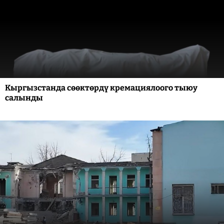
Кыргызстанда сөөктөрдү кремациялоого тыюу
салынды