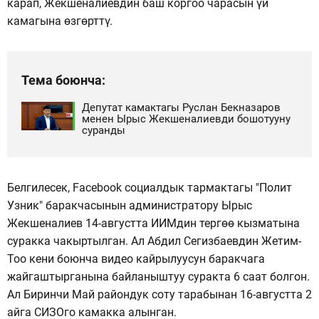
карап, Жекшеналиевдин баш коргоо чарасын үй
камагына өзгөрттү.
Тема боюнча:
Депутат камактагы Руслан Бекназаров
менен Ырыс Жекшеналиевди бошотууну
суранды
Белгилесек, Facebook социалдык тармактагы "Полит
Узник" баракчасынын администратору Ырыс
Жекшеналиев 14-августта ИИМдин тергөө кызматына
суракка чакыртылган. Ал Абдил Сегизбаевдин Жетим-
Тоо кени боюнча видео кайрылуусун баракчага
жайгаштырганына байланыштуу суракта 6 саат болгон.
Ал Биринчи Май райондук соту тарабынан 16-августта 2
айга СИЗОго камакка алынган.