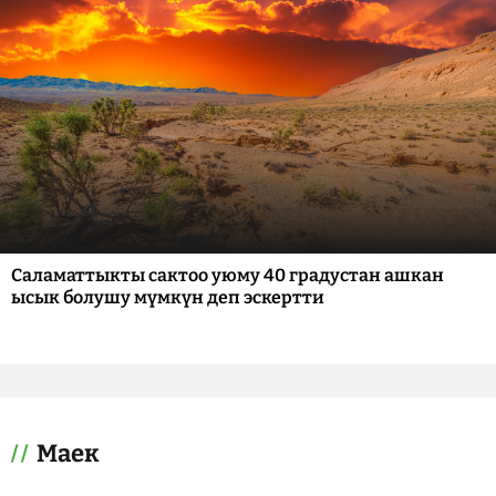
Саламаттыкты сактоо уюму 40 градустан ашкан
ысык болушу мүмкүн деп эскертти
Маек