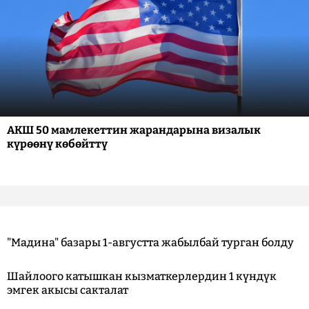
АКШ 50 мамлекеттин жарандарына визалык
күрөөнү көбөйттү
"Мадина" базары 1-августта жабылбай турган болду
Шайлоого катышкан кызматкерлердин 1 күндүк
эмгек акысы сакталат