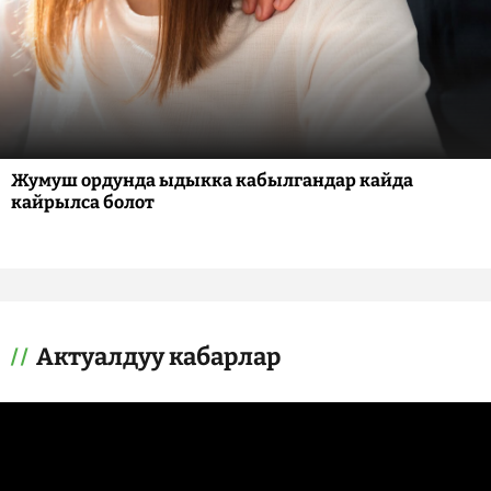
Жумуш ордунда ыдыкка кабылгандар кайда
кайрылса болот
Актуалдуу кабарлар