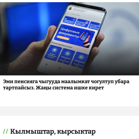
Эми пенсияга чыгууда маалымкат чогултуп убара
тартпайсыз. Жаңы система ишке кирет
Кылмыштар, кырсыктар