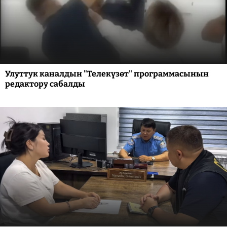
Улуттук каналдын "Телекүзөт" программасынын
редактору сабалды