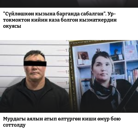
"Сүйлөшкөн кызына барганда сабалган". Ур-
токмоктон кийин каза болгон кызматкердин
окуясы
Мурдагы аялын атып өлтүргөн киши өмүр бою
соттолду