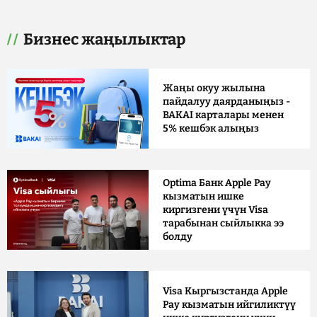
Бизнес жаңылыктар
Жаңы окуу жылына
пайдалуу даярданыңыз -
BAKAI карталары менен
5% кешбэк алыңыз
Optima Банк Apple Pay
кызматын ишке
киргизгени үчүн Visa
тарабынан сыйлыкка ээ
болду
Visa Кыргызстанда Apple
Pay кызматын ийгиликтүү