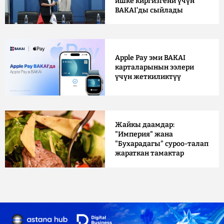
ишке киргизгени үчүн
BAKAI'ды сыйлады
Apple Pay эми BAKAI
карталарынын ээлери
үчүн жеткиликтүү
Жайкы даамдар:
"Империя" жана
"Бухарадагы" суроо-талап
жараткан тамактар