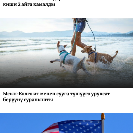
киши 2 айга камалды
Ысык-Көлгө ит менен сууга түшүүгө уруксат
берүүнү суранышты