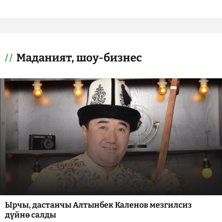
Маданият, шоу-бизнес
Ырчы, дастанчы Алтынбек Каленов мезгилсиз
дүйнө салды