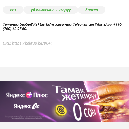
сот
үй камагына чыгаруу
блогер
Темаңыз барбы? Kaktus.kg'ге жазыңыз Telegram же WhatsApp:
+996
(700) 62 07 60.
URL:
https://kaktus.kg/9041