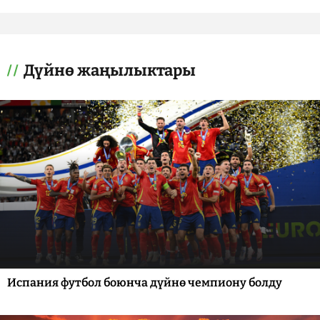
Дүйнө жаңылыктары
Испания футбол боюнча дүйнө чемпиону болду