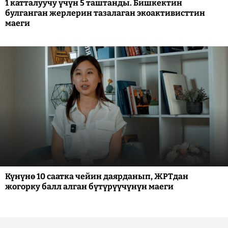
1 катталуучу үчүн 5 таштанды. Бишкектин
булганган жерлерин тазалаган экоактивисттин
маеги
Күнүнө 10 саатка чейин даярданып, ЖРТдан
жогорку балл алган бүтүрүүчүнүн маеги