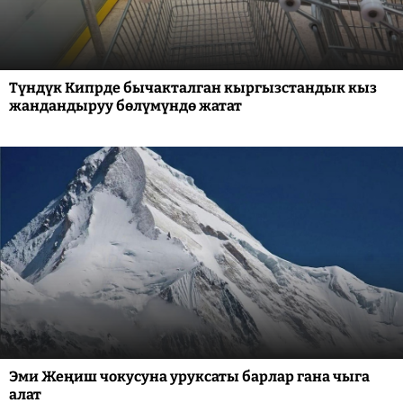
Түндүк Кипрде бычакталган кыргызстандык кыз
жандандыруу бөлүмүндө жатат
Эми Жеңиш чокусуна уруксаты барлар гана чыга
алат