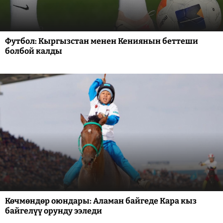
Футбол: Кыргызстан менен Кениянын беттеши
болбой калды
Көчмөндөр оюндары: Аламан байгеде Кара кыз
байгелүү орунду ээледи