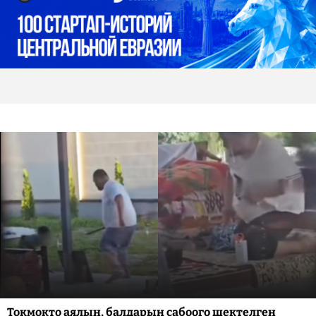
Токмокто аялын, балдарын сабоого шектелген