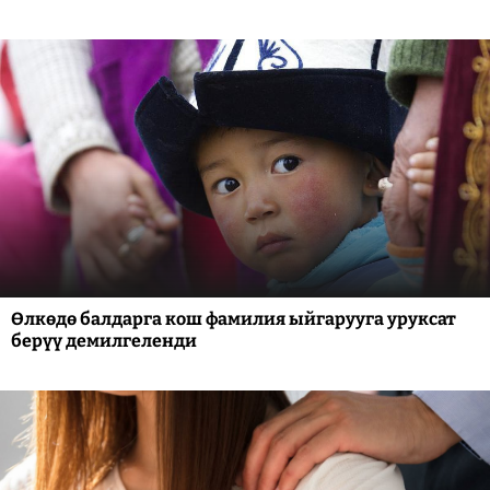
Өлкөдө балдарга кош фамилия ыйгарууга уруксат
берүү демилгеленди