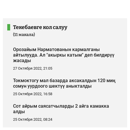
Текебаевге кол салуу
(11 макала)
Орозайым Нарматованын кармалганы
айтылууда. Ал "акыркы катым" деп билдирүү
жасады
27 Октября 2022, 21:05
Токмоктогу мал базарда аксакалдын 120 миң
сомун уурдоого шектүү аныкталды
25 Октября 2022, 16:58
Сот айрым саясатчыларды 2 айга камакка
алды
25 Октября 2022, 08:24