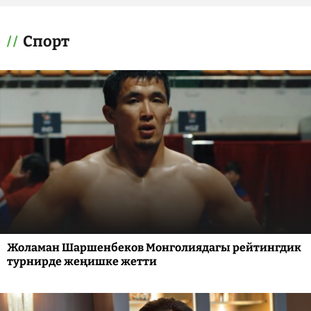
Спорт
Жоламан Шаршенбеков Монголиядагы рейтингдик
турнирде жеңишке жетти