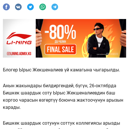
Блогер Ырыс Жекшеналиев үй камагына чыгарылды.
Анын жакындары билдиргендей, бүгүн, 26-октябрда
Бишкек шаардык соту Ырыс Жекшеналиевдин баш
коргоо чарасын өзгөртүү боюнча жактоочунун арызын
карады.
Бишкек шаардык сотунун соттук коллегиясы арызды