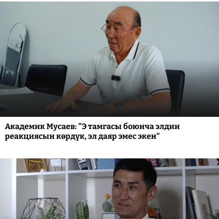
Академик Мусаев: "Э тамгасы боюнча элдин
реакциясын көрдүк, эл даяр эмес экен"