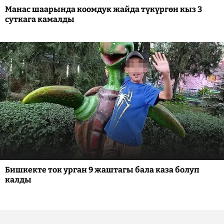
Манас шаарында коомдук жайда түкүргөн кыз 3
суткага камалды
Бишкекте ток урган 9 жаштагы бала каза болуп
калды