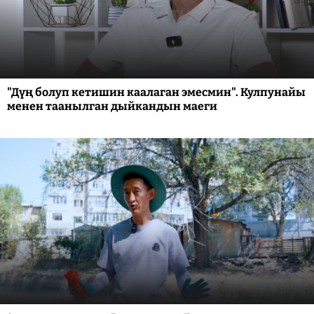
"Дүң болуп кетишин каалаган эмесмин". Кулпунайы
менен таанылган дыйкандын маеги