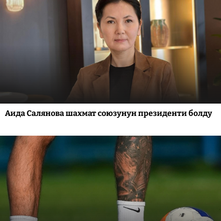
Аида Салянова шахмат союзунун президенти болду