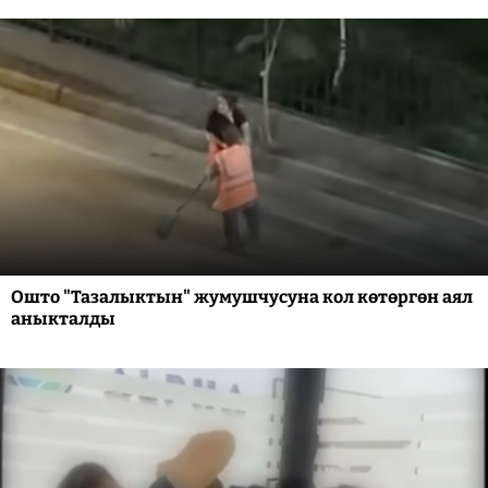
Ошто "Тазалыктын" жумушчусуна кол көтөргөн аял
аныкталды