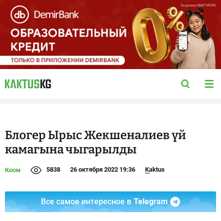
Блогер Ырыс Жекшеналиев үй
камагына чыгарылды
5838
26 октября 2022 19:36
Kaktus
Коом
Все самое интересное в
Telegram