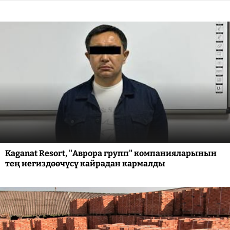
Kaganat Resort, "Аврора групп" компанияларынын
тең негиздөөчүсү кайрадан кармалды