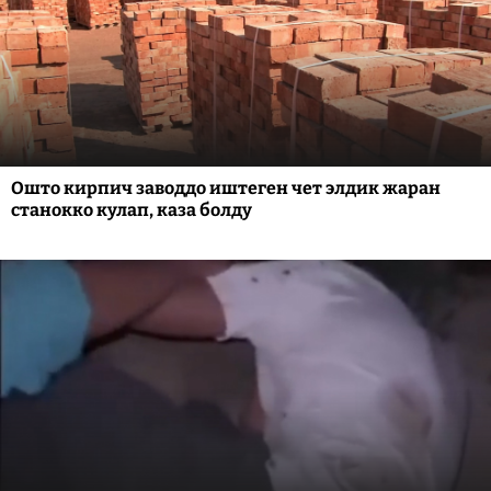
Ошто кирпич заводдо иштеген чет элдик жаран
станокко кулап, каза болду