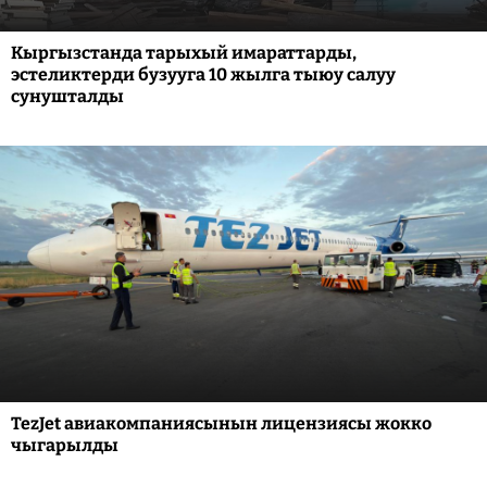
Кыргызстанда тарыхый имараттарды,
эстеликтерди бузууга 10 жылга тыюу салуу
сунушталды
TezJet авиакомпаниясынын лицензиясы жокко
чыгарылды