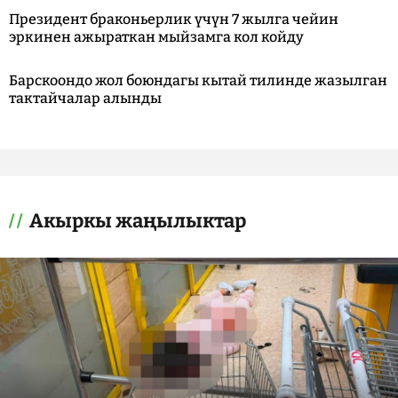
Президент браконьерлик үчүн 7 жылга чейин
эркинен ажыраткан мыйзамга кол койду
Барскоондо жол боюндагы кытай тилинде жазылган
тактайчалар алынды
Акыркы жаңылыктар