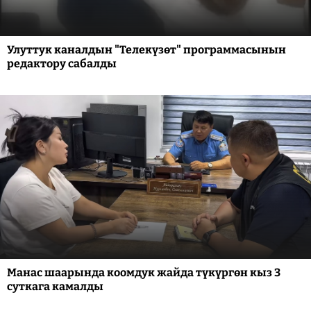
Улуттук каналдын "Телекүзөт" программасынын
редактору сабалды
Манас шаарында коомдук жайда түкүргөн кыз 3
суткага камалды