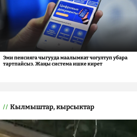
Эми пенсияга чыгууда маалымкат чогултуп убара
тартпайсыз. Жаңы система ишке кирет
Кылмыштар, кырсыктар