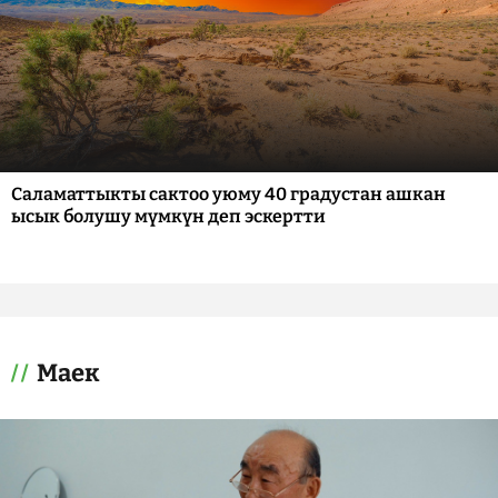
Саламаттыкты сактоо уюму 40 градустан ашкан
ысык болушу мүмкүн деп эскертти
Маек