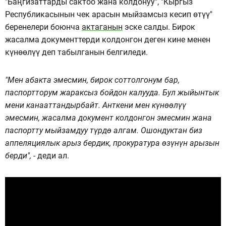
"Баңгизаттарды сактоо жана колдонуу", "Кыргыз
Республикасынын чек арасын мыйзамсыз кесип өтүү"
беренелери боюнча
актаганын
эске салды. Бирок
жасалма документтерди колдонгон деген кине менен
күнөөлүү деп табылганын белгиледи.
"Мен абакта эмесмин, бирок соттолгонум бар,
паспортторум жараксыз бойдон калууда. Бул жыйынтык
мени канааттандырбайт. Анткени мен күнөөлүү
эмесмин, жасалма документ колдонгон эмесмин жана
паспортту мыйзамдуу түрдө алгам. Ошондуктан биз
аппеляциялык арыз бердик, прокуратура өзүнүн арызын
берди",
- деди ал.