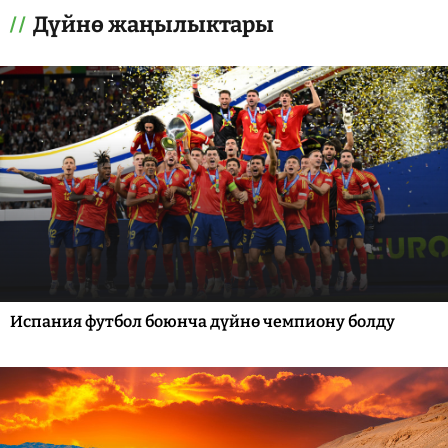
Дүйнө жаңылыктары
Испания футбол боюнча дүйнө чемпиону болду