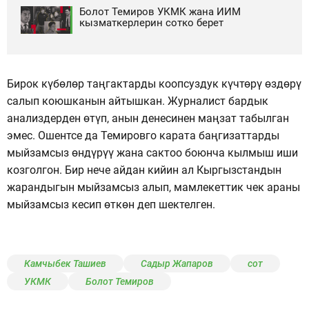
Болот Темиров УКМК жана ИИМ
кызматкерлерин сотко берет
Бирок күбөлөр таңгактарды коопсуздук күчтөрү өздөрү
салып коюшканын айтышкан. Журналист бардык
анализдерден өтүп, анын денесинен маңзат табылган
эмес. Ошентсе да Темировго карата баңгизаттарды
мыйзамсыз өндүрүү жана сактоо боюнча кылмыш иши
козголгон. Бир нече айдан кийин ал Кыргызстандын
жарандыгын мыйзамсыз алып, мамлекеттик чек араны
мыйзамсыз кесип өткөн деп шектелген.
Камчыбек Ташиев
Садыр Жапаров
сот
УКМК
Болот Темиров