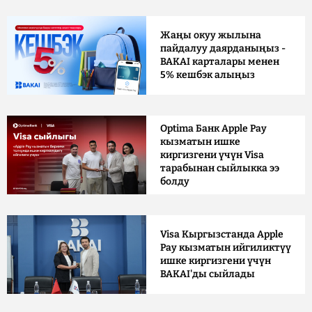
Жаңы окуу жылына
пайдалуу даярданыңыз -
BAKAI карталары менен
5% кешбэк алыңыз
Optima Банк Apple Pay
кызматын ишке
киргизгени үчүн Visa
тарабынан сыйлыкка ээ
болду
Visa Кыргызстанда Apple
Pay кызматын ийгиликтүү
ишке киргизгени үчүн
BAKAI'ды сыйлады