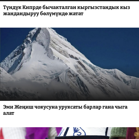
Түндүк Кипрде бычакталган кыргызстандык кыз
жандандыруу бөлүмүндө жатат
Эми Жеңиш чокусуна уруксаты барлар гана чыга
алат