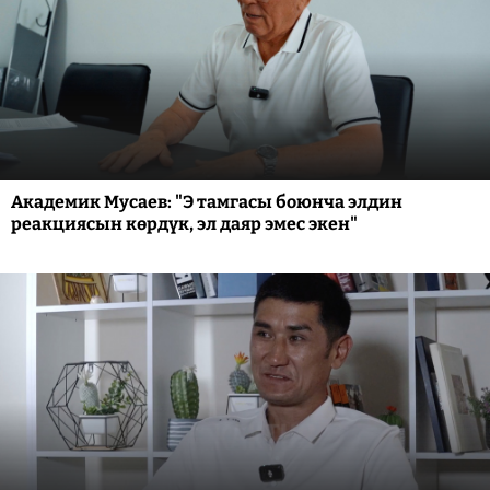
Академик Мусаев: "Э тамгасы боюнча элдин
реакциясын көрдүк, эл даяр эмес экен"