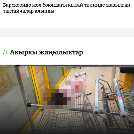
Барскоондо жол боюндагы кытай тилинде жазылган
тактайчалар алынды
Акыркы жаңылыктар