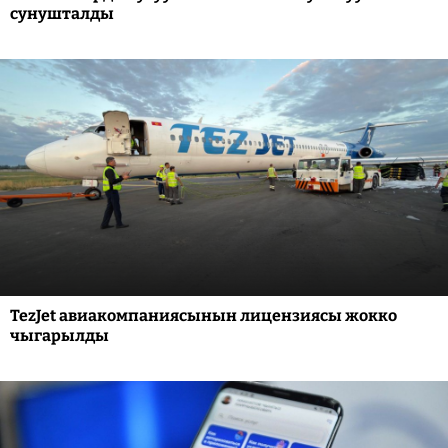
сунушталды
TezJet авиакомпаниясынын лицензиясы жокко
чыгарылды