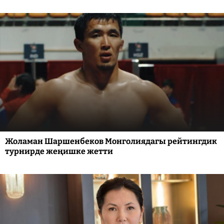
Жоламан Шаршенбеков Монголиядагы рейтингдик
турнирде жеңишке жетти