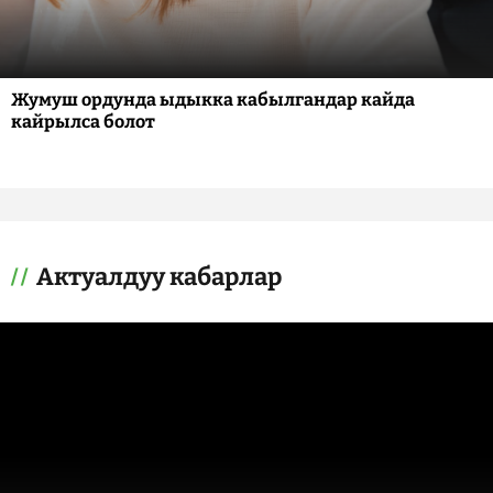
Жумуш ордунда ыдыкка кабылгандар кайда
кайрылса болот
Актуалдуу кабарлар