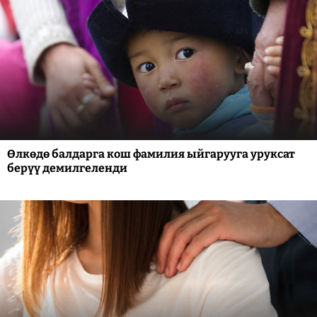
Өлкөдө балдарга кош фамилия ыйгарууга уруксат
берүү демилгеленди