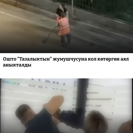
Ошто "Тазалыктын" жумушчусуна кол көтөргөн аял
аныкталды