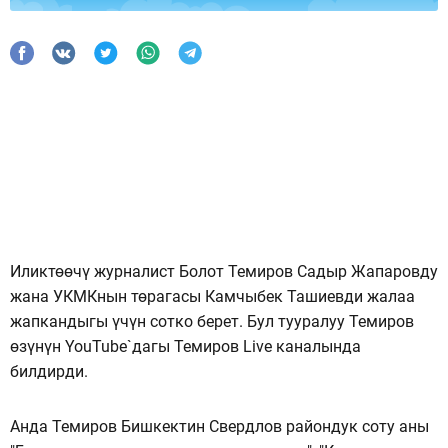
Иликтөөчү журналист Болот Темиров Садыр Жапаровду
жана УКМКнын төрагасы Камчыбек Ташиевди жалаа
жапкандыгы үчүн сотко берет. Бул тууралуу Темиров
өзүнүн YouTube`дагы Темиров Live каналында
билдирди.
Анда Темиров Бишкектин Свердлов райондук соту аны