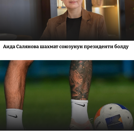
Аида Салянова шахмат союзунун президенти болду