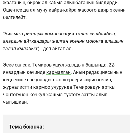
жазганын, бирок ал кабыл алынбаганын билдирди.
Ошентсе да ал муну кайра-кайра жасоого даяр экенин
белгилейт.
"Биз материалдык компенсация талап кылбайбыз,
алардын айткандары жалган экенин моюнга алышын
талап кылабыз", -
деп айтат ал.
Эске салсак, Темиров ушул жылдын башында, 22-
январдын кечинде
кармалган
. Анын редакциясынын
кеңсесине спецназдын жоокерлери кирип келип,
журналистти кармоо учурунда Темировдун арткы
чөнтөгүнөн кочкул жашыл түстөгү затты алып
чыгышкан.
Тема боюнча: