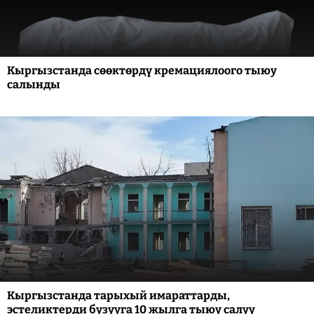
Кыргызстанда сөөктөрдү кремациялоого тыюу
салынды
Кыргызстанда тарыхый имараттарды,
эстеликтерди бузууга 10 жылга тыюу салуу