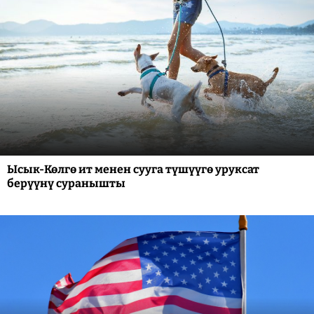
Ысык-Көлгө ит менен сууга түшүүгө уруксат
берүүнү суранышты