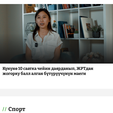
Күнүнө 10 саатка чейин даярданып, ЖРТдан
жогорку балл алган бүтүрүүчүнүн маеги
Спорт