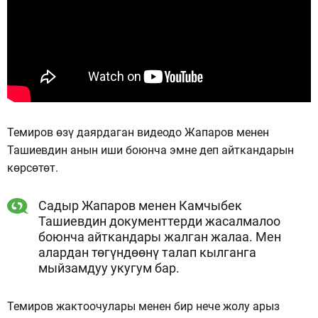
Темиров өзү даярдаган видеодо Жапаров менен
Ташиевдин анын иши боюнча эмне деп айткандарын
көрсөтөт.
Садыр Жапаров менен Камчыбек
Ташиевдин документтерди жасалмалоо
боюнча айткандары жалган жалаа. Мен
алардан төгүндөөнү талап кылганга
мыйзамдуу укугум бар.
Темиров жактоочулары менен бир нече жолу арыз