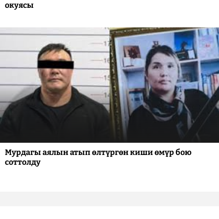
окуясы
Мурдагы аялын атып өлтүргөн киши өмүр бою
соттолду