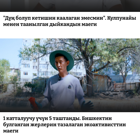
"Дүң болуп кетишин каалаган эмесмин". Кулпунайы
менен таанылган дыйкандын маеги
1 катталуучу үчүн 5 таштанды. Бишкектин
булганган жерлерин тазалаган экоактивисттин
маеги