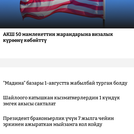
АКШ 50 мамлекеттин жарандарына визалык
күрөөнү көбөйттү
"Мадина" базары 1-августта жабылбай турган болду
Шайлоого катышкан кызматкерлердин 1 күндүк
эмгек акысы сакталат
Президент браконьерлик үчүн 7 жылга чейин
эркинен ажыраткан мыйзамга кол койду