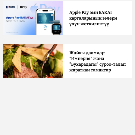
Apple Pay эми BAKAI
карталарынын ээлери
үчүн жеткиликтүү
Жайкы даамдар:
"Империя" жана
"Бухарадагы" суроо-талап
жараткан тамактар