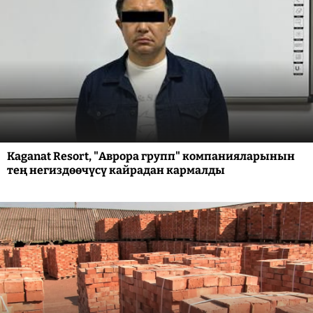
Kaganat Resort, "Аврора групп" компанияларынын
тең негиздөөчүсү кайрадан кармалды