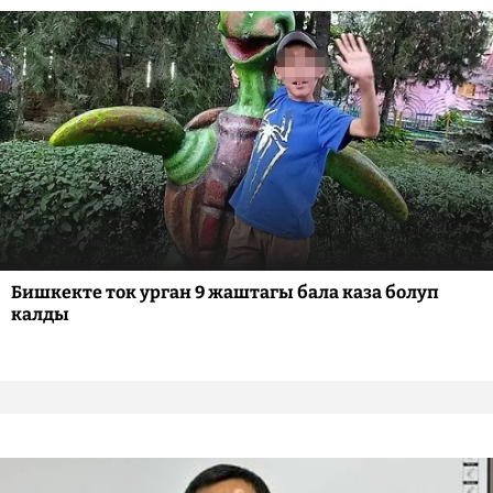
Бишкекте ток урган 9 жаштагы бала каза болуп
калды