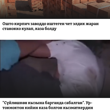
Ошто кирпич заводдо иштеген чет элдик жаран
станокко кулап, каза болду
"Сүйлөшкөн кызына барганда сабалган". Ур-
токмоктон кийин каза болгон кызматкердин