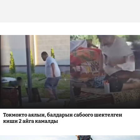
Токмокто аялын, балдарын сабоого шектелген
киши 2 айга камалды