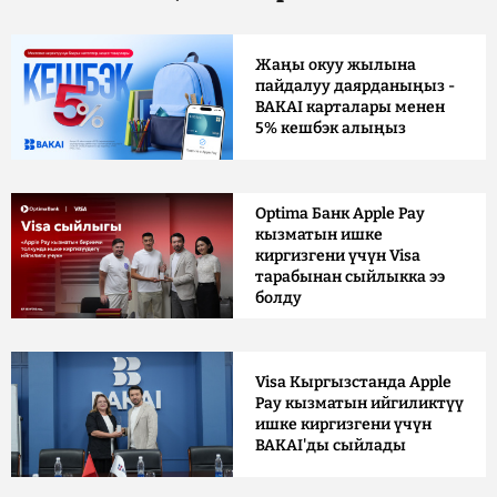
Жаңы окуу жылына
пайдалуу даярданыңыз -
BAKAI карталары менен
5% кешбэк алыңыз
Optima Банк Apple Pay
кызматын ишке
киргизгени үчүн Visa
тарабынан сыйлыкка ээ
болду
Visa Кыргызстанда Apple
Pay кызматын ийгиликтүү
ишке киргизгени үчүн
BAKAI'ды сыйлады