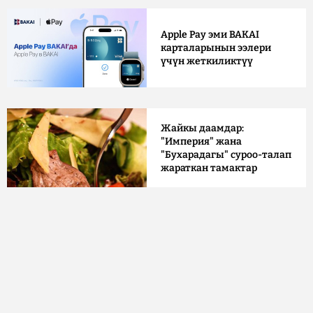
Apple Pay эми BAKAI
карталарынын ээлери
үчүн жеткиликтүү
Жайкы даамдар:
"Империя" жана
"Бухарадагы" суроо-талап
жараткан тамактар