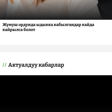
Жумуш ордунда ыдыкка кабылгандар кайда
кайрылса болот
Актуалдуу кабарлар