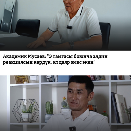
Академик Мусаев: "Э тамгасы боюнча элдин
реакциясын көрдүк, эл даяр эмес экен"