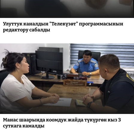
Улуттук каналдын "Телекүзөт" программасынын
редактору сабалды
Манас шаарында коомдук жайда түкүргөн кыз 3
суткага камалды