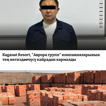
Kaganat Resort, "Аврора групп" компанияларынын
тең негиздөөчүсү кайрадан кармалды