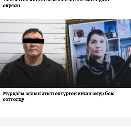
окуясы
Мурдагы аялын атып өлтүргөн киши өмүр бою
соттолду