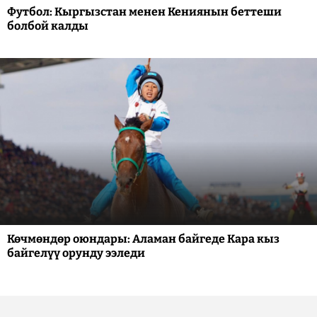
Футбол: Кыргызстан менен Кениянын беттеши
болбой калды
Көчмөндөр оюндары: Аламан байгеде Кара кыз
байгелүү орунду ээледи