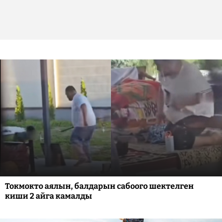
Токмокто аялын, балдарын сабоого шектелген
киши 2 айга камалды