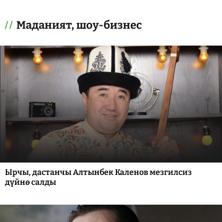
Маданият, шоу-бизнес
Ырчы, дастанчы Алтынбек Каленов мезгилсиз
дүйнө салды