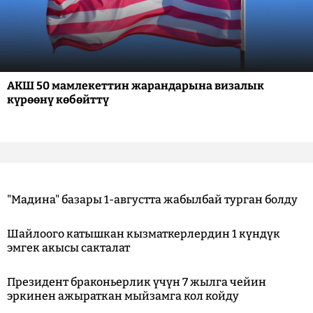
АКШ 50 мамлекеттин жарандарына визалык
күрөөнү көбөйттү
"Мадина" базары 1-августта жабылбай турган болду
Шайлоого катышкан кызматкерлердин 1 күндүк
эмгек акысы сакталат
Президент браконьерлик үчүн 7 жылга чейин
эркинен ажыраткан мыйзамга кол койду