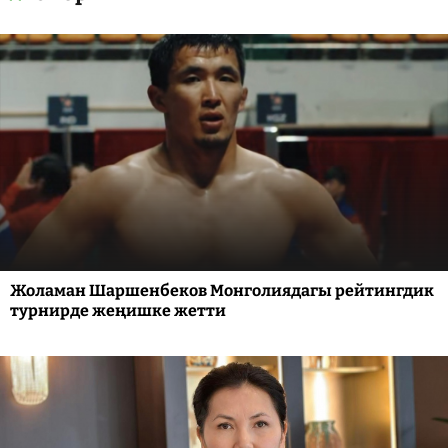
Жоламан Шаршенбеков Монголиядагы рейтингдик
турнирде жеңишке жетти