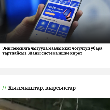
Эми пенсияга чыгууда маалымкат чогултуп убара
тартпайсыз. Жаңы система ишке кирет
Кылмыштар, кырсыктар