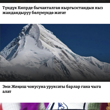
Түндүк Кипрде бычакталган кыргызстандык кыз
жандандыруу бөлүмүндө жатат
Эми Жеңиш чокусуна уруксаты барлар гана чыга
алат