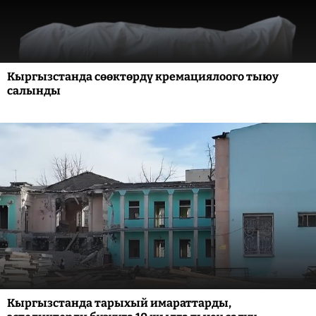
Кыргызстанда сөөктөрдү кремациялоого тыюу
салынды
Кыргызстанда тарыхый имараттарды,