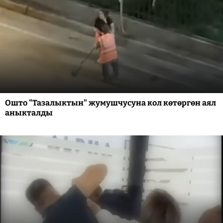
Ошто "Тазалыктын" жумушчусуна кол көтөргөн аял
аныкталды