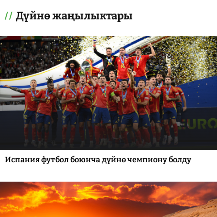
Дүйнө жаңылыктары
Испания футбол боюнча дүйнө чемпиону болду