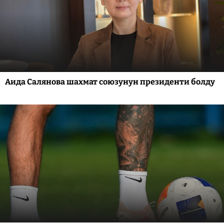
Аида Салянова шахмат союзунун президенти болду