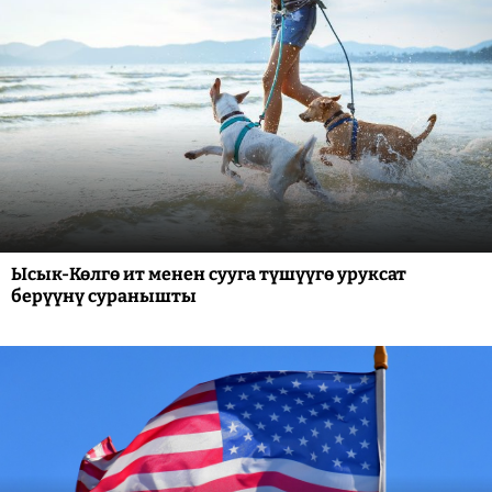
Ысык-Көлгө ит менен сууга түшүүгө уруксат
берүүнү суранышты