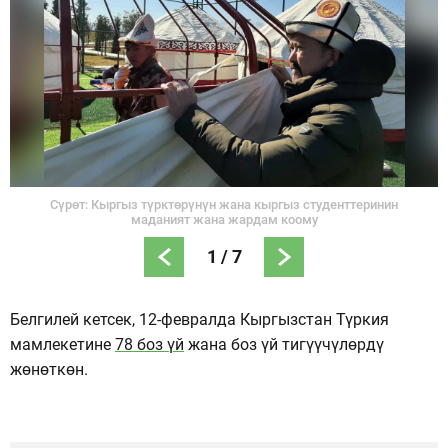
Сүрөт: Кыргыз түрктөрүнүн жана кыргыз студенттеринин
маданият жана жардам коому
1
/
7
Белгилей кетсек, 12-февралда Кыргызстан Түркия
мамлекетине
78 боз үй
жана боз үй тигүүчүлөрдү
жөнөткөн.