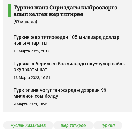
Түркия жана Сириядагы кыйроолорго
алып келген жер титирөө
(57 макала)
Түркия жер титирөөдөн 105 миллиард доллар
чыгым тартты
17 Марта 2023, 20:00
Түркияга берилген боз үйлөрдө окуучулар сабак
окуп жатышат
13 Марта 2023, 16:51
Түрк элине чогулган жардам дээрлик 99
миллион сом болду
9 Марта 2023, 10:45
Руслан Казакбаев
жер титирөө
Түркия