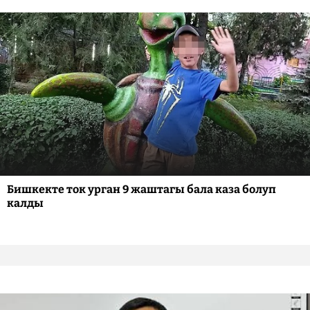
Бишкекте ток урган 9 жаштагы бала каза болуп
калды