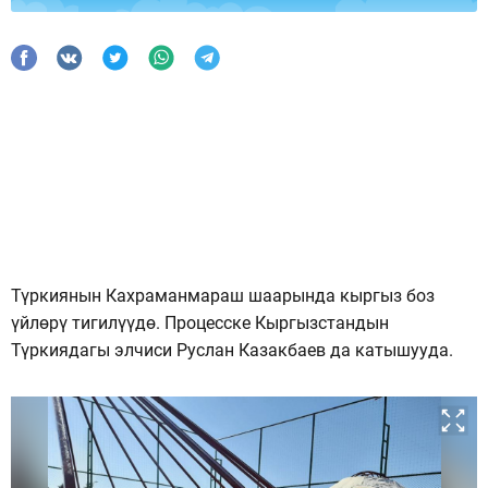
Түркиянын Кахраманмараш шаарында кыргыз боз
үйлөрү тигилүүдө. Процесске Кыргызстандын
Түркиядагы элчиси Руслан Казакбаев да катышууда.