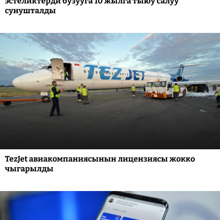
эстеликтерди бузууга 10 жылга тыюу салуу
сунушталды
TezJet авиакомпаниясынын лицензиясы жокко
чыгарылды