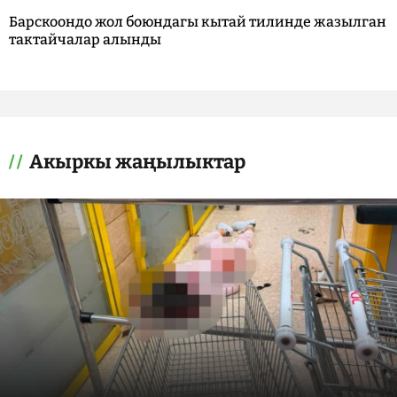
Барскоондо жол боюндагы кытай тилинде жазылган
тактайчалар алынды
Акыркы жаңылыктар