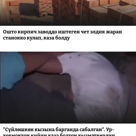
Ошто кирпич заводдо иштеген чет элдик жаран
станокко кулап, каза болду
"Сүйлөшкөн кызына барганда сабалган". Ур-
токмоктон кийин каза болгон кызматкердин