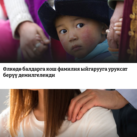
Өлкөдө балдарга кош фамилия ыйгарууга уруксат
берүү демилгеленди