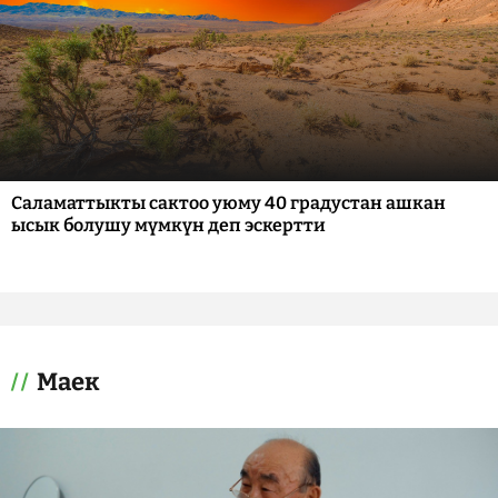
Саламаттыкты сактоо уюму 40 градустан ашкан
ысык болушу мүмкүн деп эскертти
Маек