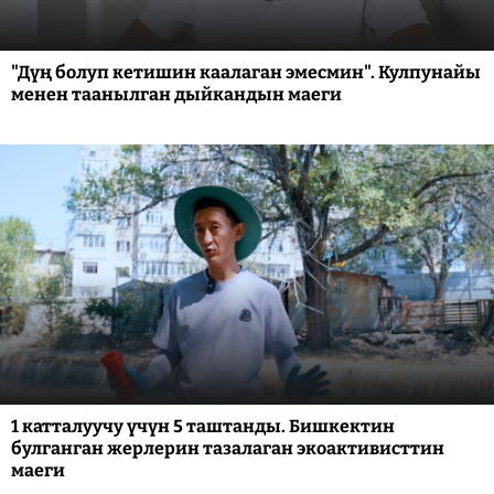
"Дүң болуп кетишин каалаган эмесмин". Кулпунайы
менен таанылган дыйкандын маеги
1 катталуучу үчүн 5 таштанды. Бишкектин
булганган жерлерин тазалаган экоактивисттин
маеги