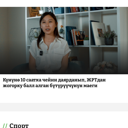
Күнүнө 10 саатка чейин даярданып, ЖРТдан
жогорку балл алган бүтүрүүчүнүн маеги
Спорт