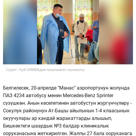
Сүрөт: Чүй ОИИББдин маалымат кызматы
Белгилесек, 20-апрелде "Манас" аэропортунун жолунда
ПАЗ 4234 автобусу менен Mercedes-Benz Sprinter
сүзүшкөн. Анын кесепетинен автобустун жүргүнчүлөрү -
Сокулук районунун Ат-Башы айылынын 1-4 клаасынын
окуучулары ар кандай жаракаттарды алышып,
Бишкектеги шаардык №3 балдар клиникалык
ооруканасына жеткирилген. Жалпы 27 бала ооруканага