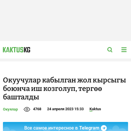
Окуучулар кабылган жол кырсыгы
боюнча иш козголуп, тергөө
башталды
4768
24 апреля 2023 15:33
Kaktus
Окуялар
Все самое интересное в
Telegram