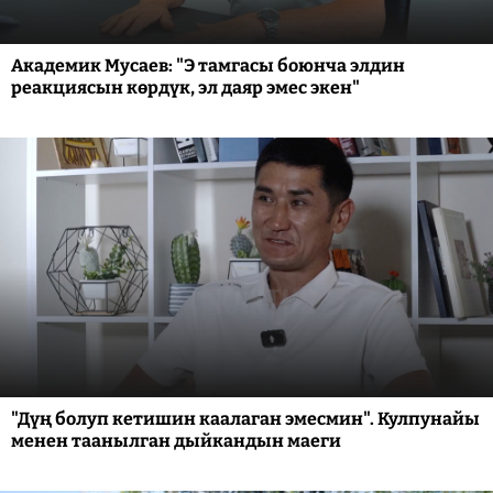
Академик Мусаев: "Э тамгасы боюнча элдин
реакциясын көрдүк, эл даяр эмес экен"
"Дүң болуп кетишин каалаган эмесмин". Кулпунайы
менен таанылган дыйкандын маеги