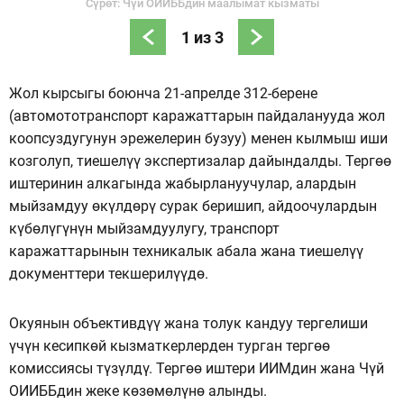
Сүрөт: Чүй ОИИББдин маалымат кызматы
1
из
3
Жол кырсыгы боюнча 21-апрелде 312-берене
(автомототранспорт каражаттарын пайдаланууда жол
коопсуздугунун эрежелерин бузуу) менен кылмыш иши
козголуп, тиешелүү экспертизалар дайындалды. Тергөө
иштеринин алкагында жабырлануучулар, алардын
мыйзамдуу өкүлдөрү сурак беришип, айдоочулардын
күбөлүгүнүн мыйзамдуулугу, транспорт
каражаттарынын техникалык абала жана тиешелүү
документтери текшерилүүдө.
Окуянын объективдүү жана толук кандуу тергелиши
үчүн кесипкөй кызматкерлерден турган тергөө
комиссиясы түзүлдү. Тергөө иштери ИИМдин жана Чүй
ОИИББдин жеке көзөмөлүнө алынды.