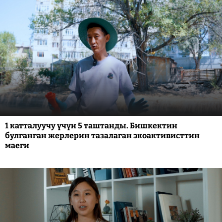
1 катталуучу үчүн 5 таштанды. Бишкектин
булганган жерлерин тазалаган экоактивисттин
маеги