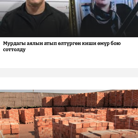
Мурдагы аялын атып өлтүргөн киши өмүр бою
соттолду