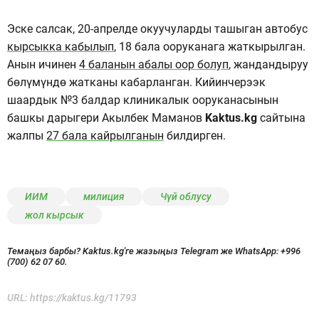
Эске салсак, 20-апрелде окуучуларды ташыган автобус
кырсыкка кабылып
, 18 бала ооруканага жаткырылган.
Анын ичинен
4 баланын абалы оор болуп
, жандандыруу
бөлүмүндө жатканы кабарланган. Кийинчерээк
шаардык №3 балдар клиникалык ооруканасынын
башкы дарыгери Акылбек Маманов
Kaktus.kg
сайтына
жалпы
27 бала кайрылганын
билдирген.
ИИМ
милиция
Чүй облусу
жол кырсык
Темаңыз барбы? Kaktus.kg'ге жазыңыз Telegram же WhatsApp:
+996
(700) 62 07 60.
URL:
https://kaktus.kg/11793