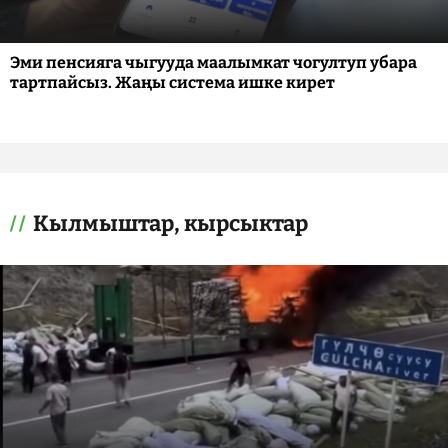
Эми пенсияга чыгууда маалымкат чогултуп убара
тартпайсыз. Жаңы система ишке кирет
Кылмыштар, кырсыктар