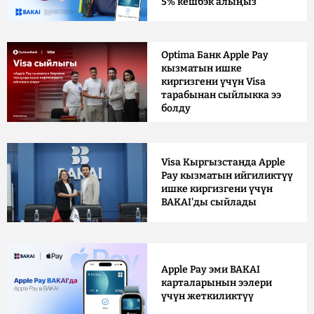
5% кешбэк алыңыз
Optima Банк Apple Pay
кызматын ишке
киргизгени үчүн Visa
тарабынан сыйлыкка ээ
болду
Visa Кыргызстанда Apple
Pay кызматын ийгиликтүү
ишке киргизгени үчүн
BAKAI'ды сыйлады
Apple Pay эми BAKAI
карталарынын ээлери
үчүн жеткиликтүү