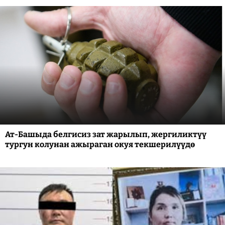
Ат-Башыда белгисиз зат жарылып, жергиликтүү
тургун колунан ажыраган окуя текшерилүүдө