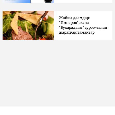
Жайкы даамдар:
"Империя" жана
"Бухарадагы" суроо-талап
жараткан тамактар