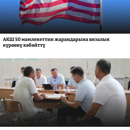
АКШ 50 мамлекеттин жарандарына визалык
күрөөнү көбөйттү