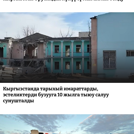
Кыргызстанда тарыхый имараттарды,
эстеликтерди бузууга 10 жылга тыюу салуу
сунушталды