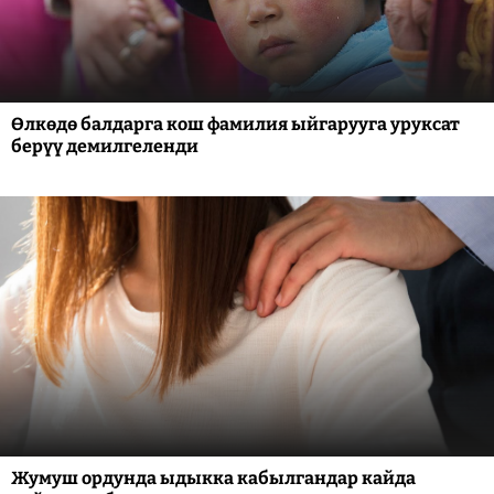
Өлкөдө балдарга кош фамилия ыйгарууга уруксат
берүү демилгеленди
Жумуш ордунда ыдыкка кабылгандар кайда