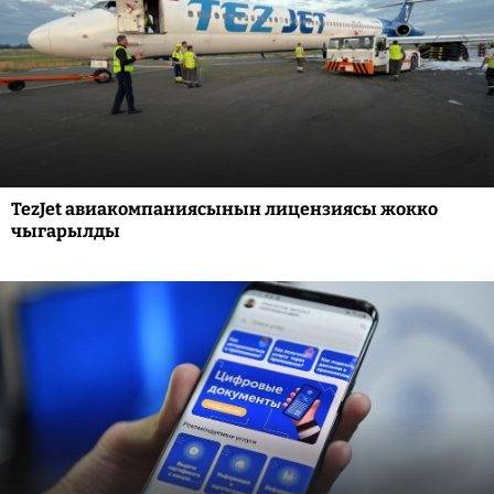
TezJet авиакомпаниясынын лицензиясы жокко
чыгарылды