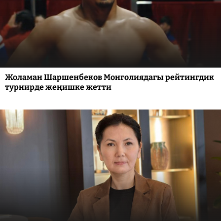
Жоламан Шаршенбеков Монголиядагы рейтингдик
турнирде жеңишке жетти