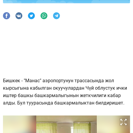
Бишкек - "Манас" аэропортунун трассасында жол
кырсыгына кабылган окуучулардан Чүй облустук ички
иштер башкы башкармалыгынын жеткчилиги кабар
алды. Бул туурасында башкармалыктан билдиришет.