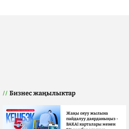
Бизнес жаңылыктар
Жаңы окуу жылына
пайдалуу даярданыңыз -
BAKAI карталары менен