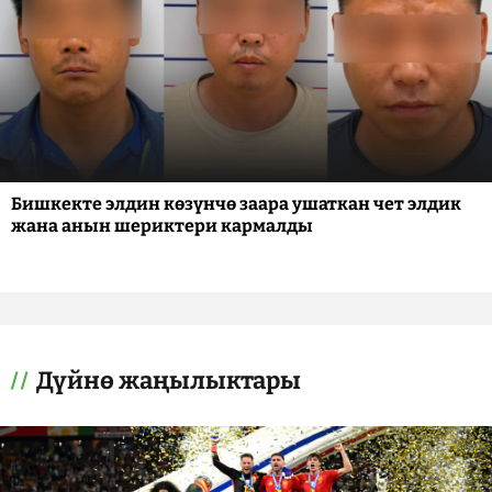
Бишкекте элдин көзүнчө заара ушаткан чет элдик
жана анын шериктери кармалды
Дүйнө жаңылыктары