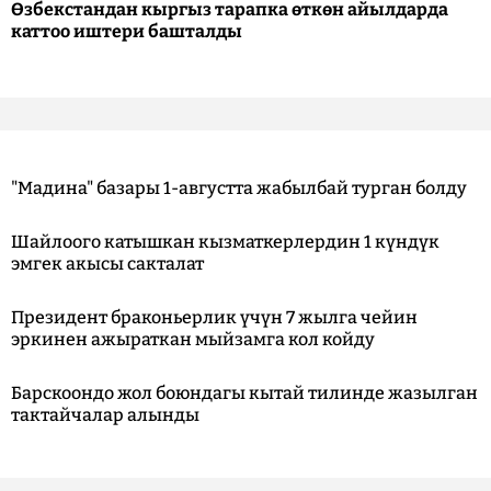
Өзбекстандан кыргыз тарапка өткөн айылдарда
каттоо иштери башталды
"Мадина" базары 1-августта жабылбай турган болду
Шайлоого катышкан кызматкерлердин 1 күндүк
эмгек акысы сакталат
Президент браконьерлик үчүн 7 жылга чейин
эркинен ажыраткан мыйзамга кол койду
Барскоондо жол боюндагы кытай тилинде жазылган
тактайчалар алынды