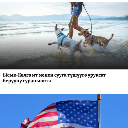
Ысык-Көлгө ит менен сууга түшүүгө уруксат
берүүнү суранышты