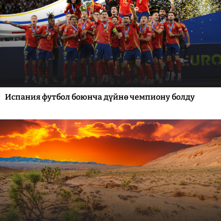
Испания футбол боюнча дүйнө чемпиону болду