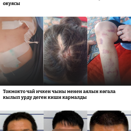
окуясы
Токмокто чай ичкен чыны менен аялын көгала
кылып урду деген киши кармалды