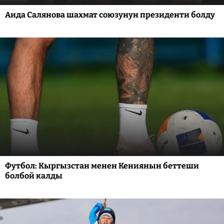
Аида Салянова шахмат союзунун президенти болду
Футбол: Кыргызстан менен Кениянын беттеши
болбой калды