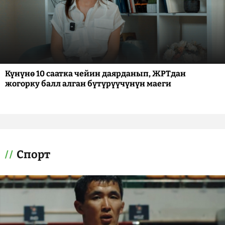
Күнүнө 10 саатка чейин даярданып, ЖРТдан
жогорку балл алган бүтүрүүчүнүн маеги
Спорт