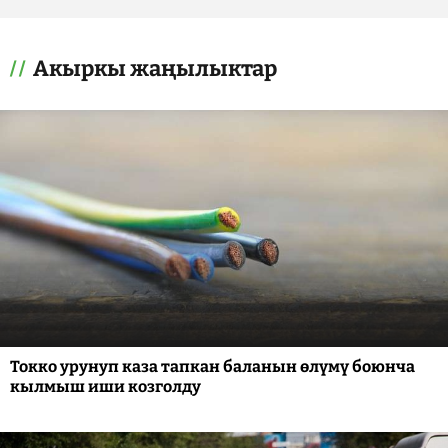
Акыркы жаңылыктар
Токко урунуп каза тапкан баланын өлүмү боюнча
кылмыш иши козголду