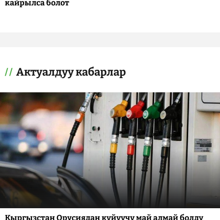
кайрылса болот
Актуалдуу кабарлар
Кыргызстан Орусиядан күйүүчү май алмай болду