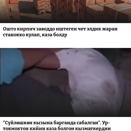
Ошто кирпич заводдо иштеген чет элдик жаран
станокко кулап, каза болду
"Сүйлөшкөн кызына барганда сабалган". Ур-
токмоктон кийин каза болгон кызматкердин