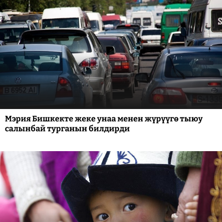
Мэрия Бишкекте жеке унаа менен жүрүүгө тыюу
салынбай турганын билдирди