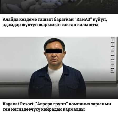
Алайда кездеме ташып бараткан "КамАЗ" күйүп,
адамдар жүктүн жарымын сактап калышты
Kaganat Resort, "Аврора групп" компанияларынын
тең негиздөөчүсү кайрадан кармалды