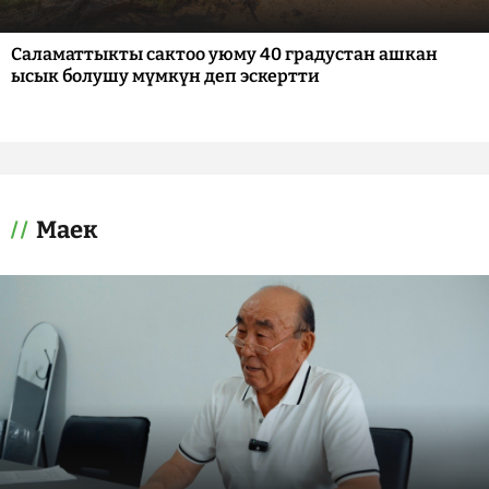
Саламаттыкты сактоо уюму 40 градустан ашкан
ысык болушу мүмкүн деп эскертти
Маек