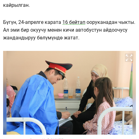
кайрылган.
Бүгүн, 24-апрелге карата
16 бейтап
ооруканадан чыкты.
Ал эми бир окуучу менен кичи автобустун айдоочусу
жандандыруу бөлүмүндө жатат.