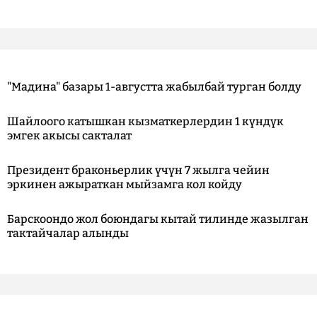
"Мадина" базары 1-августта жабылбай турган болду
Шайлоого катышкан кызматкерлердин 1 күндүк
эмгек акысы сакталат
Президент браконьерлик үчүн 7 жылга чейин
эркинен ажыраткан мыйзамга кол койду
Барскоондо жол боюндагы кытай тилинде жазылган
тактайчалар алынды