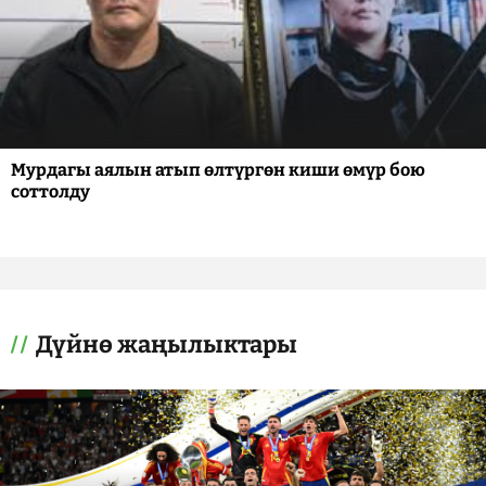
Мурдагы аялын атып өлтүргөн киши өмүр бою
соттолду
Дүйнө жаңылыктары