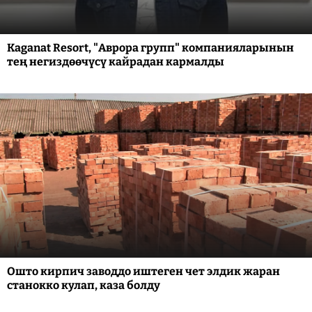
Kaganat Resort, "Аврора групп" компанияларынын
тең негиздөөчүсү кайрадан кармалды
Ошто кирпич заводдо иштеген чет элдик жаран
станокко кулап, каза болду