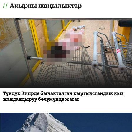
Акыркы жаңылыктар
Түндүк Кипрде бычакталган кыргызстандык кыз
жандандыруу бөлүмүндө жатат