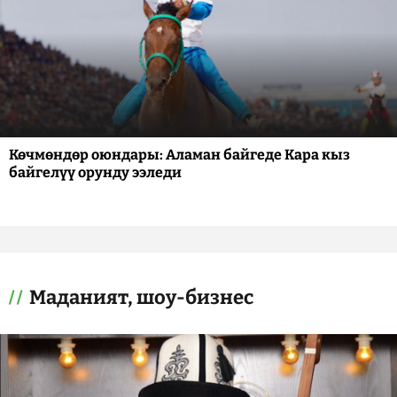
Көчмөндөр оюндары: Аламан байгеде Кара кыз
байгелүү орунду ээледи
Маданият, шоу-бизнес