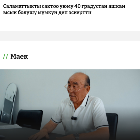
Саламаттыкты сактоо уюму 40 градустан ашкан
ысык болушу мүмкүн деп эскертти
Маек