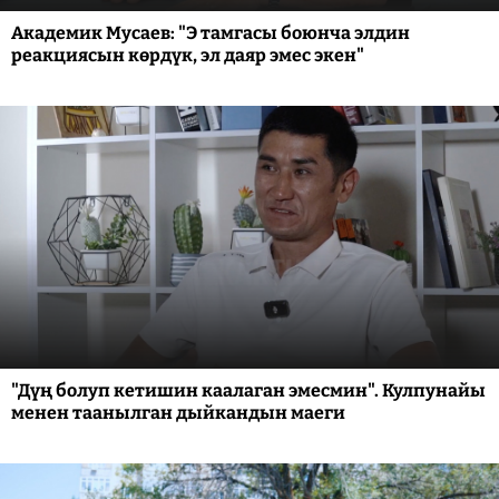
Академик Мусаев: "Э тамгасы боюнча элдин
реакциясын көрдүк, эл даяр эмес экен"
"Дүң болуп кетишин каалаган эмесмин". Кулпунайы
менен таанылган дыйкандын маеги