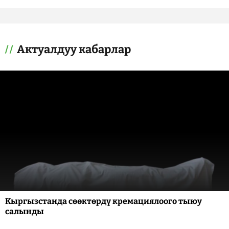
Актуалдуу кабарлар
Кыргызстанда сөөктөрдү кремациялоого тыюу
салынды