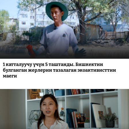
1 катталуучу үчүн 5 таштанды. Бишкектин
булганган жерлерин тазалаган экоактивисттин
маеги