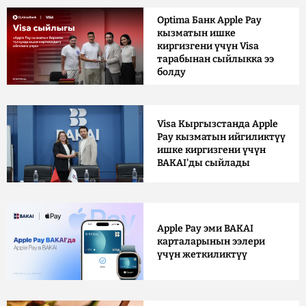
Optima Банк Apple Pay
кызматын ишке
киргизгени үчүн Visa
тарабынан сыйлыкка ээ
болду
Visa Кыргызстанда Apple
Pay кызматын ийгиликтүү
ишке киргизгени үчүн
BAKAI'ды сыйлады
Apple Pay эми BAKAI
карталарынын ээлери
үчүн жеткиликтүү