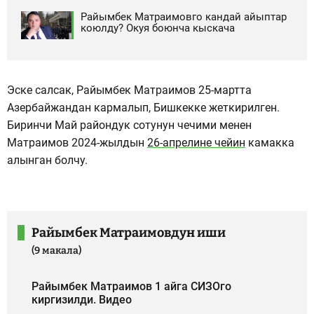
Райымбек Матраимовго кандай айыптар
коюлду? Окуя боюнча кыскача
Эске салсак, Райымбек Матраимов 25-мартта
Азербайжандан кармалып, Бишкекке жеткирилген.
Биринчи Май райондук сотунун чечими менен
Матраимов 2024-жылдын
26-апрелине чейин
камакка
алынган болчу.
Райымбек Матраимовдун иши
(9 макала)
Райымбек Матраимов 1 айга СИЗОго
киргизилди. Видео