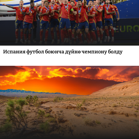
Испания футбол боюнча дүйнө чемпиону болду