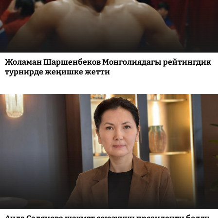
Жоламан Шаршенбеков Монголиядагы рейтингдик
турнирде жеңишке жетти