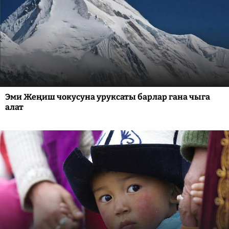
Эми Жеңиш чокусуна уруксаты барлар гана чыга
алат