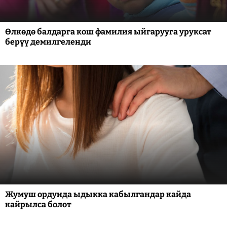
Өлкөдө балдарга кош фамилия ыйгарууга уруксат
берүү демилгеленди
Жумуш ордунда ыдыкка кабылгандар кайда
кайрылса болот