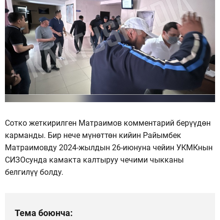
Сотко жеткирилген Матраимов комментарий берүүдөн
карманды. Бир нече мүнөттөн кийин Райымбек
Матраимовду 2024-жылдын 26-июнуна чейин УКМКнын
СИЗОсунда камакта калтыруу чечими чыкканы
белгилүү болду.
Тема боюнча: