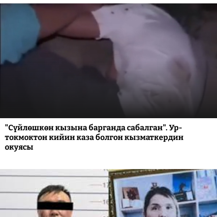
"Сүйлөшкөн кызына барганда сабалган". Ур-
токмоктон кийин каза болгон кызматкердин
окуясы