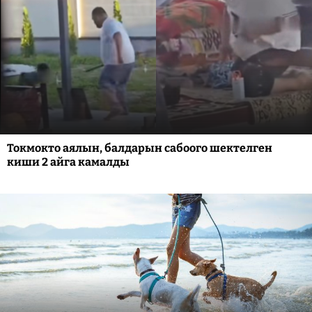
Токмокто аялын, балдарын сабоого шектелген
киши 2 айга камалды