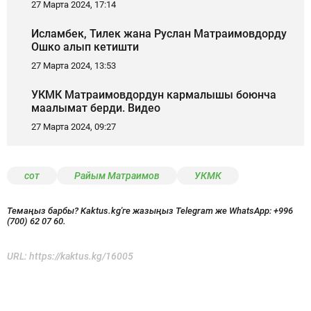
27 Марта 2024, 17:14
Исламбек, Тилек жана Руслан Матраимовдорду
Ошко алып кетишти
27 Марта 2024, 13:53
УКМК Матраимовдордун кармалышы боюнча
маалымат берди. Видео
27 Марта 2024, 09:27
сот
Райым Матраимов
УКМК
Темаңыз барбы? Kaktus.kg'ге жазыңыз Telegram же WhatsApp:
+996
(700) 62 07 60.
URL:
https://kaktus.kg/16005