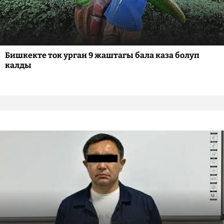
Бишкекте ток урган 9 жаштагы бала каза болуп
калды