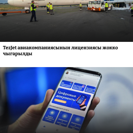
TezJet авиакомпаниясынын лицензиясы жокко
чыгарылды