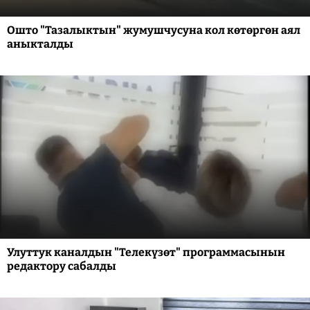
Ошто "Тазалыктын" жумушчусуна кол көтөргөн аял
аныкталды
Улуттук каналдын "Телекүзөт" программасынын
редактору сабалды