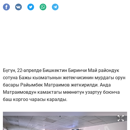
Бүгүн, 22-апрелде Бишкектин Биринчи Май райондук
сотуна Бажы кызматынын жетекчисинин мурдагы орун
басары Райымбек Матраимов жеткирилди. Анда
Матраимовдун камактагы мөөнөтүн узартуу боюнча
баш коргоо чарасы каралды.