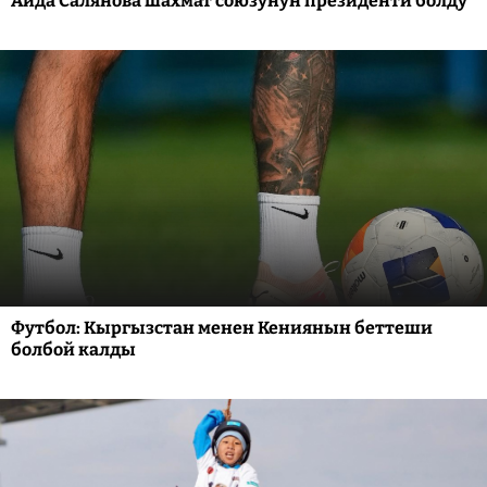
Аида Салянова шахмат союзунун президенти болду
Футбол: Кыргызстан менен Кениянын беттеши
болбой калды