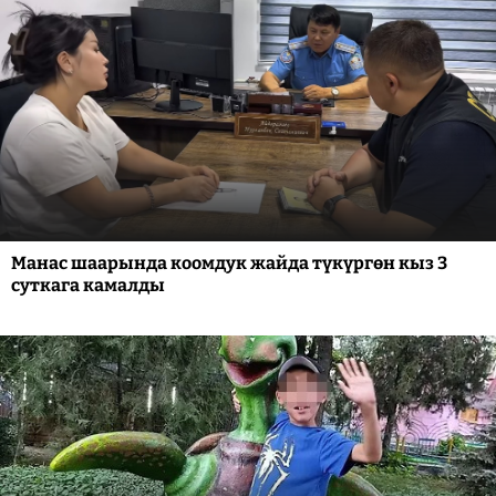
Манас шаарында коомдук жайда түкүргөн кыз 3
суткага камалды