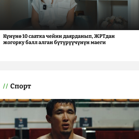
Күнүнө 10 саатка чейин даярданып, ЖРТдан
жогорку балл алган бүтүрүүчүнүн маеги
Спорт