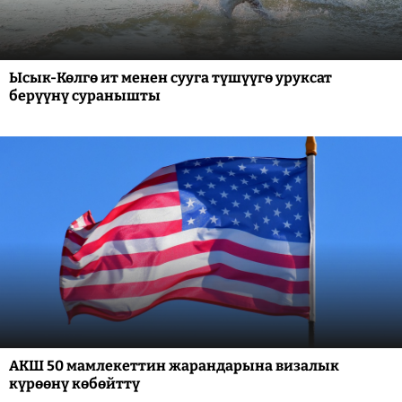
Ысык-Көлгө ит менен сууга түшүүгө уруксат
берүүнү суранышты
АКШ 50 мамлекеттин жарандарына визалык
күрөөнү көбөйттү