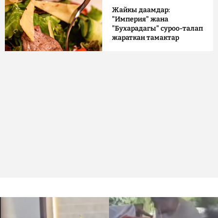
Жайкы даамдар:
"Империя" жана
"Бухарадагы" суроо-талап
жараткан тамактар