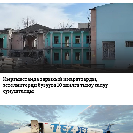
Кыргызстанда тарыхый имараттарды,
эстеликтерди бузууга 10 жылга тыюу салуу
сунушталды