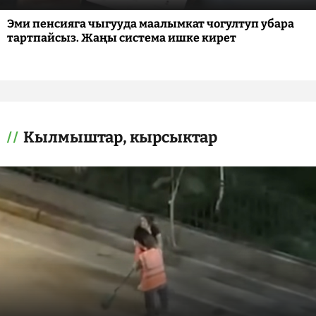
Эми пенсияга чыгууда маалымкат чогултуп убара
тартпайсыз. Жаңы система ишке кирет
Кылмыштар, кырсыктар