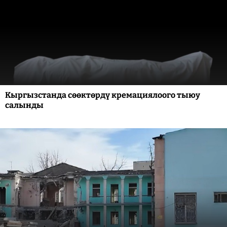
Кыргызстанда сөөктөрдү кремациялоого тыюу
салынды