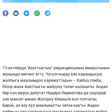
13-октябрда "Азаттыктын" редакциясынын имаратынын
жанында митинг өттү. Чогулгандар көз карандысыз
жалпыга маалымдоо каражаттарын – Kaktus.media,
Kloop жана Азаттыкты жабууну талап кылышты. Андан
бир күн мурун депутат Надира Нарматова да ушундай
эле максат менен Жогорку Кеңеште кол топтогон.
Бирок, ал өзү бул маалыматты четке какты. Андан
кийин үч көз карандысыз маалымат каражатын жабуу