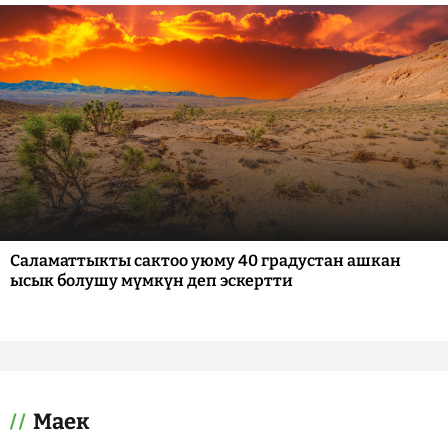
Саламаттыкты сактоо уюму 40 градустан ашкан
ысык болушу мүмкүн деп эскертти
Маек