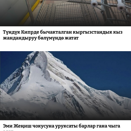
Түндүк Кипрде бычакталган кыргызстандык кыз
жандандыруу бөлүмүндө жатат
Эми Жеңиш чокусуна уруксаты барлар гана чыга