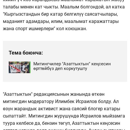
талабы менен кат чыкты. Маалым болгондой, ал катка
"Кыргызстандын бир катар белгилүү саясатчылары,
маданият адамдары, илим, маалымат каражаттары
жана спорт ишмерлери" кол коюшкан.
Тема боюнча:
Митингчилер "Азаттыктын" кеңсесин
өрттөйбүз деп коркутушту
"Азаттыктын" редакциясынын жанында өткөн
митингдин модератору Илимбек Исраилов болду. Ал
өзүн жарандык активист жана саясий блогер катары
сыпаттайт. Митингдин жүрүшүндө Исраилов мыйзамга
туура келбесе да, бензин төгүп, Азаттыктын кеңсесин