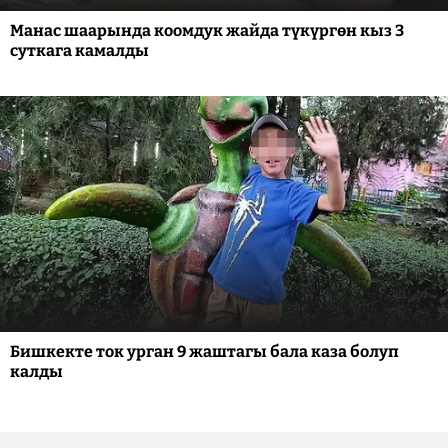
Манас шаарында коомдук жайда түкүргөн кыз 3
суткага камалды
Бишкекте ток урган 9 жаштагы бала каза болуп
калды