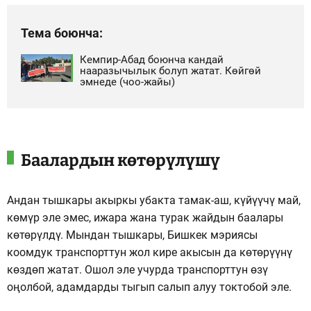
Тема боюнча:
Кемпир-Абад боюнча кандай
нааразычылык болуп жатат. Көйгөй
эмнеде (чоо-жайы)
Баалардын көтөрүлүшү
Андан тышкары акыркы убакта тамак-аш, күйүүчү май,
көмүр эле эмес, ижара жана турак жайдын баалары
көтөрүлдү. Мындан тышкары, Бишкек мэриясы
коомдук транспорттун жол кире акысын да көтөрүүнү
көздөп жатат. Ошол эле учурда транспорттун өзү
оңолбой, адамдарды тыгып салып алуу токтобой эле.