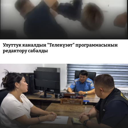
Улуттук каналдын "Телекүзөт" программасынын
редактору сабалды