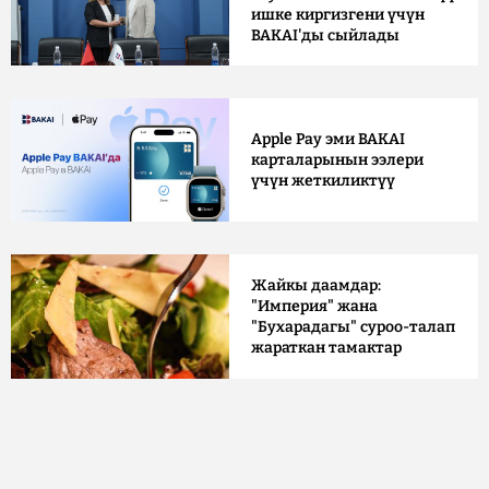
ишке киргизгени үчүн
BAKAI'ды сыйлады
Apple Pay эми BAKAI
карталарынын ээлери
үчүн жеткиликтүү
Жайкы даамдар:
"Империя" жана
"Бухарадагы" суроо-талап
жараткан тамактар