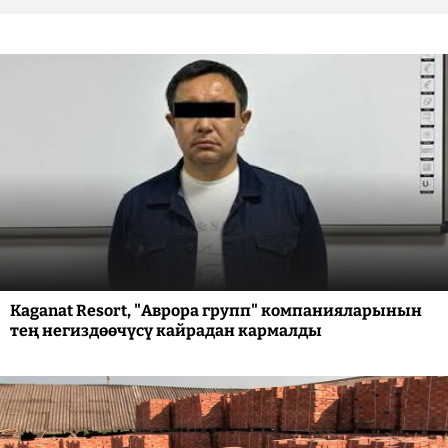
Kaganat Resort, "Аврора групп" компанияларынын
тең негиздөөчүсү кайрадан кармалды