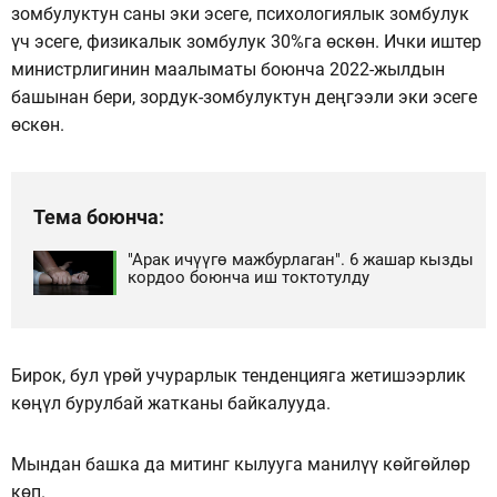
зомбулуктун саны эки эсеге, психологиялык зомбулук
үч эсеге, физикалык зомбулук 30%га өскөн. Ички иштер
министрлигинин маалыматы боюнча 2022-жылдын
башынан бери, зордук-зомбулуктун деңгээли эки эсеге
өскөн.
Тема боюнча:
"Арак ичүүгө мажбурлаган". 6 жашар кызды
кордоо боюнча иш токтотулду
Бирок, бул үрөй учурарлык тенденцияга жетишээрлик
көңүл бурулбай жатканы байкалууда.
Мындан башка да митинг кылууга манилүү көйгөйлөр
көп.