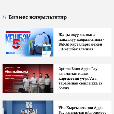
Бизнес жаңылыктар
Жаңы окуу жылына
пайдалуу даярданыңыз -
BAKAI карталары менен
5% кешбэк алыңыз
Optima Банк Apple Pay
кызматын ишке
киргизгени үчүн Visa
тарабынан сыйлыкка ээ
болду
Visa Кыргызстанда Apple
Pay кызматын ийгиликтүү