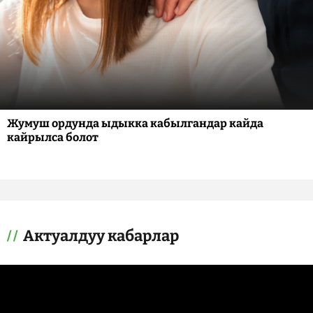
Жумуш ордунда ыдыкка кабылгандар кайда
кайрылса болот
Актуалдуу кабарлар