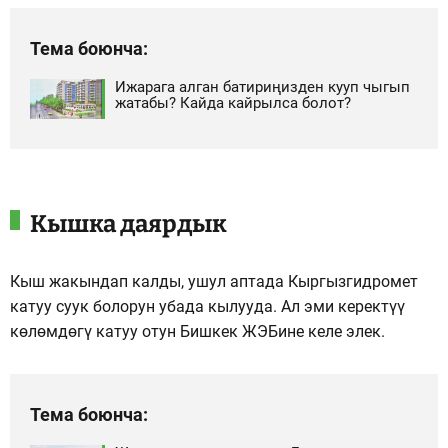
Тема боюнча:
Ижарага алган батириңизден кууп чыгып
жатабы? Кайда кайрылса болот?
Кышка даярдык
Кыш жакындап калды, ушул аптада Кыргызгидромет
катуу суук болорун убада кылууда. Ал эми керектүү
көлөмдөгү катуу отун Бишкек ЖЭБине келе элек.
Тема боюнча: