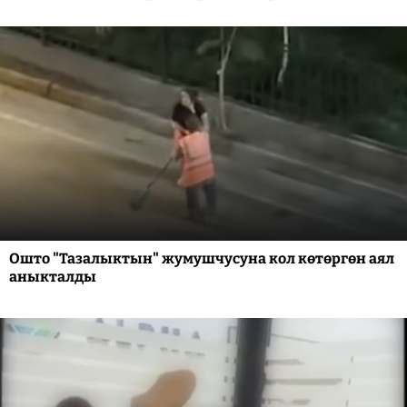
Ошто "Тазалыктын" жумушчусуна кол көтөргөн аял
аныкталды