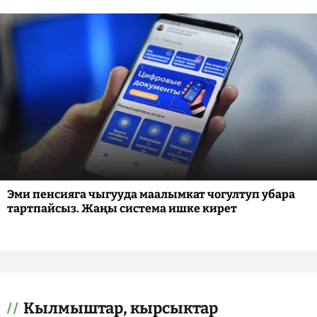
Эми пенсияга чыгууда маалымкат чогултуп убара
тартпайсыз. Жаңы система ишке кирет
Кылмыштар, кырсыктар