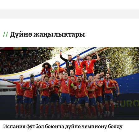
Дүйнө жаңылыктары
Испания футбол боюнча дүйнө чемпиону болду