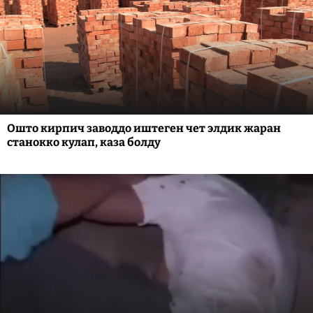
Ошто кирпич заводдо иштеген чет элдик жаран
станокко кулап, каза болду