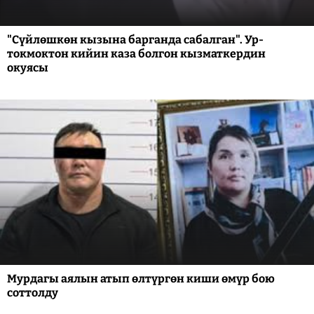
"Сүйлөшкөн кызына барганда сабалган". Ур-
токмоктон кийин каза болгон кызматкердин
окуясы
Мурдагы аялын атып өлтүргөн киши өмүр бою
соттолду