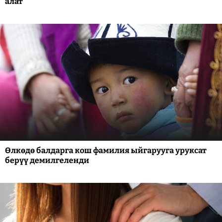
алат
Өлкөдө балдарга кош фамилия ыйгарууга уруксат
берүү демилгеленди