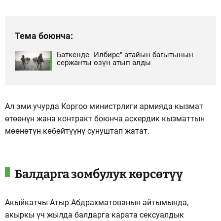
Тема боюнча:
Баткенде "Илбирс" атайын багытынын
сержанты өзүн атып алды
Ал эми учурда Коргоо министрлиги армияда кызмат
өтөөнүн жана контракт боюнча аскердик кызматтын
мөөнөтүн көбөйтүүнү сунуштап жатат.
Балдарга зомбулук көрсөтүү
Акыйкатчы Атыр Абдрахматованын айтымында,
акыркы үч жылда балдарга карата сексуалдык