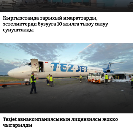
Кыргызстанда тарыхый имараттарды,
эстеликтерди бузууга 10 жылга тыюу салуу
сунушталды
TezJet авиакомпаниясынын лицензиясы жокко
чыгарылды