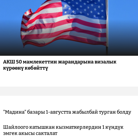
АКШ 50 мамлекеттин жарандарына визалык
күрөөнү көбөйттү
"Мадина" базары 1-августта жабылбай турган болду
Шайлоого катышкан кызматкерлердин 1 күндүк
эмгек акысы сакталат