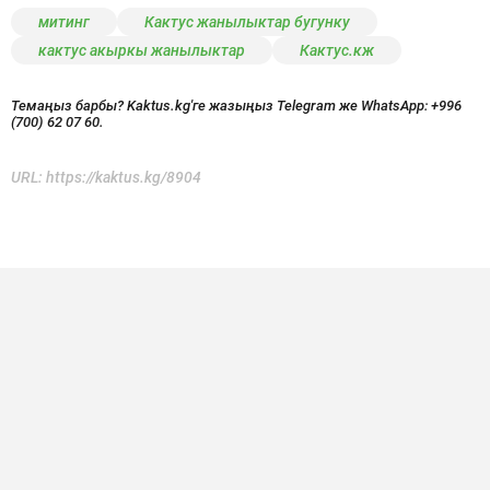
митинг
Кактус жанылыктар бугунку
кактус акыркы жанылыктар
Кактус.кж
Темаңыз барбы? Kaktus.kg'ге жазыңыз Telegram же WhatsApp:
+996
(700) 62 07 60.
URL:
https://kaktus.kg/8904