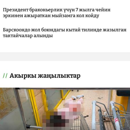
Президент браконьерлик үчүн 7 жылга чейин
эркинен ажыраткан мыйзамга кол койду
Барскоондо жол боюндагы кытай тилинде жазылган
тактайчалар алынды
Акыркы жаңылыктар