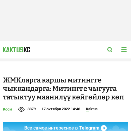
ЖМКларга каршы митингге
чыккандарга: Митингге чыгууга
татыктуу маанилүү көйгөйлөр көп
3879
17 октября 2022 14:46
Kaktus
Коом
Все самое интересное в
Telegram