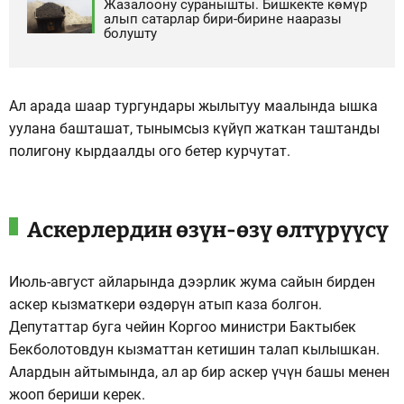
Жазалоону суранышты. Бишкекте көмүр
алып сатарлар бири-бирине нааразы
болушту
Ал арада шаар тургундары жылытуу маалында ышка
уулана башташат, тынымсыз күйүп жаткан таштанды
полигону кырдаалды ого бетер курчутат.
Аскерлердин өзүн-өзү өлтүрүүсү
Июль-август айларында дээрлик жума сайын бирден
аскер кызматкери өздөрүн атып каза болгон.
Депутаттар буга чейин Коргоо министри Бактыбек
Бекболотовдун кызматтан кетишин талап кылышкан.
Алардын айтымында, ал ар бир аскер үчүн башы менен
жооп бериши керек.