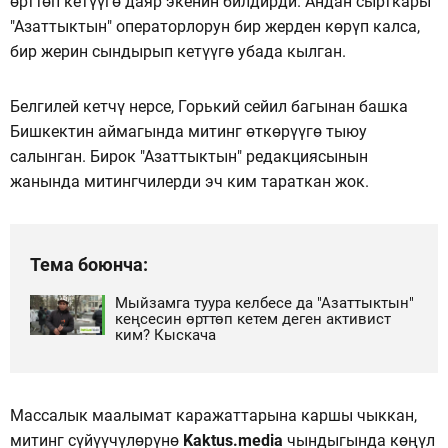
өрттөп кетүүгө даяр экенин билдирди. Андан сырткары
"Азаттыктын" операторлорун бир жерден көрүп калса,
бир жерин сындырып кетүүгө убада кылган.
Белгилей кетчү нерсе, Горький сейил багынан башка
Бишкектин аймагында митинг өткөрүүгө тыюу
салынган. Бирок "Азаттыктын" редакциясынын
жанында митингчилерди эч ким тараткан жок.
Тема боюнча:
Мыйзамга туура келбесе да "Азаттыктын"
кеңсесин өрттөп кетем деген активист
ким? Кыскача
Массалык маалымат каражаттарына каршы чыккан,
митинг сүйүүчүлөрүнө
Kaktus.media
чындыгында көңүл