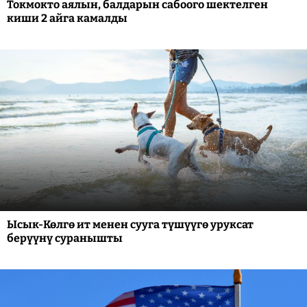
Токмокто аялын, балдарын сабоого шектелген
киши 2 айга камалды
Ысык-Көлгө ит менен сууга түшүүгө уруксат
берүүнү суранышты