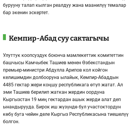
бурууну талап кылган реалдуу жана маанилүү темалар
бар экенин эскертет.
Кемпир-Абад суу сактагычы
Улуттук коопсуздук боюнча мамлекеттик комитеттин
башчысы Камчыбек Ташиев менен Өзбекстандын
премьер-министри Абдулла Арипов кол койгон
келишимдин долбооруна ылайык, Кемпир-Абаддын
4485 гектар жери коңшу республикага өтүп жатат. Ал
эми Ташиев берилип жаткан жердин оордуна
Кыргызстан 19 миң гектардан ашык жерди алат деп
ынандырууда. Бирок иш жүзүндө бул участоктордун
көбү буга чейин деле Кыргыз Республикасына тиешелүү
болгон.