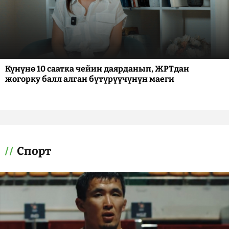
Күнүнө 10 саатка чейин даярданып, ЖРТдан
жогорку балл алган бүтүрүүчүнүн маеги
Спорт