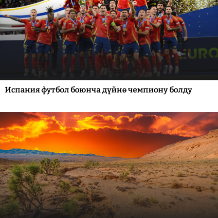
Испания футбол боюнча дүйнө чемпиону болду