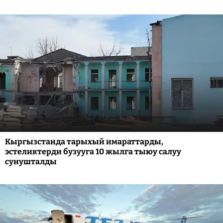
Кыргызстанда тарыхый имараттарды,
эстеликтерди бузууга 10 жылга тыюу салуу
сунушталды