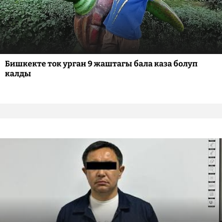
Бишкекте ток урган 9 жаштагы бала каза болуп
калды