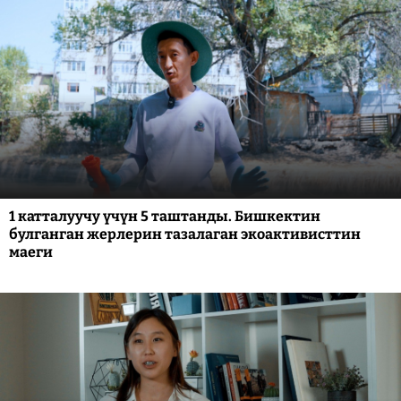
1 катталуучу үчүн 5 таштанды. Бишкектин
булганган жерлерин тазалаган экоактивисттин
маеги