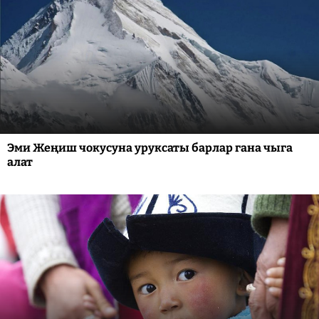
Эми Жеңиш чокусуна уруксаты барлар гана чыга
алат