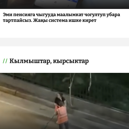
Эми пенсияга чыгууда маалымкат чогултуп убара
тартпайсыз. Жаңы система ишке кирет
Кылмыштар, кырсыктар