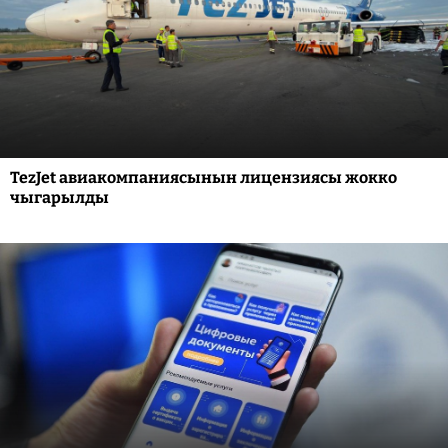
TezJet авиакомпаниясынын лицензиясы жокко
чыгарылды