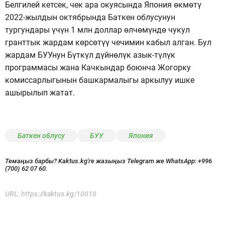
Белгилей кетсек, чек ара окуясында Япония өкмөтү
2022-жылдын октябрында Баткен облусунун
тургундары үчүн 1 млн доллар өлчөмүндө чукул
гранттык жардам көрсөтүү чечимин кабыл алган. Бул
жардам БУУнун Бүткүл дүйнөлүк азык-түлүк
программасы жана Качкындар боюнча Жогорку
комиссарлыгынын башкармалыгы аркылуу ишке
ашырылып жатат.
Баткен облусу
БУУ
Япония
Темаңыз барбы? Kaktus.kg'ге жазыңыз Telegram же WhatsApp:
+996
(700) 62 07 60.
URL:
https://kaktus.kg/10010