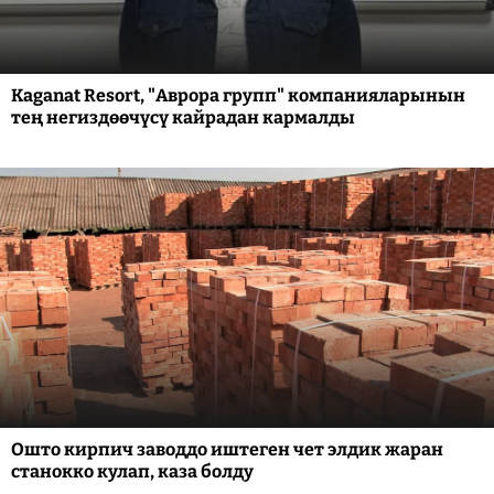
Kaganat Resort, "Аврора групп" компанияларынын
тең негиздөөчүсү кайрадан кармалды
Ошто кирпич заводдо иштеген чет элдик жаран
станокко кулап, каза болду