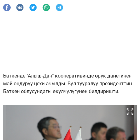
Баткенде "Алыш-Дан" кооперативинде өрүк данегинен
май өндүрүү цехи ачылды. Бул тууралуу президенттин
Баткен облусундагы өкүлчүлүгүнөн билдиришти.