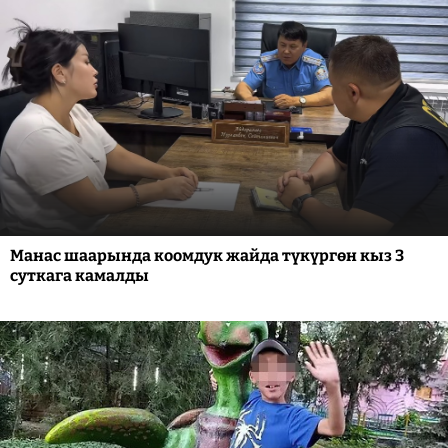
Манас шаарында коомдук жайда түкүргөн кыз 3
суткага камалды