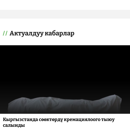
Актуалдуу кабарлар
Кыргызстанда сөөктөрдү кремациялоого тыюу
салынды