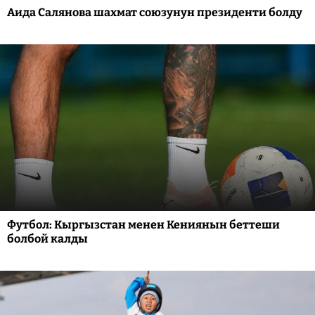
Аида Салянова шахмат союзунун президенти болду
Футбол: Кыргызстан менен Кениянын беттеши
болбой калды