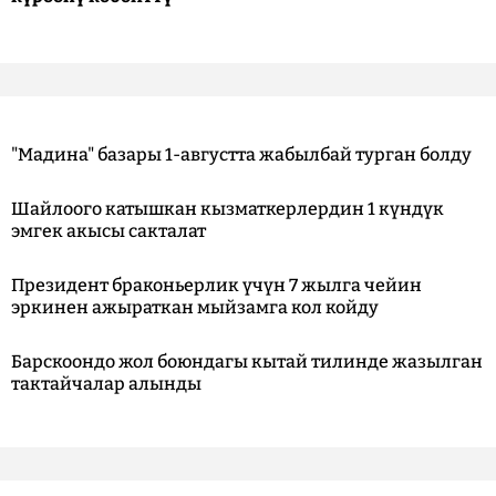
"Мадина" базары 1-августта жабылбай турган болду
Шайлоого катышкан кызматкерлердин 1 күндүк
эмгек акысы сакталат
Президент браконьерлик үчүн 7 жылга чейин
эркинен ажыраткан мыйзамга кол койду
Барскоондо жол боюндагы кытай тилинде жазылган
тактайчалар алынды