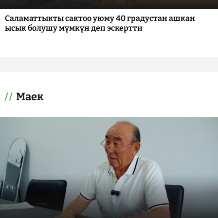
Саламаттыкты сактоо уюму 40 градустан ашкан
ысык болушу мүмкүн деп эскертти
Маек