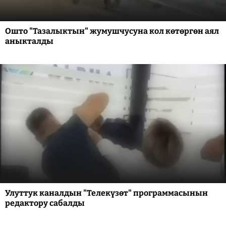
Ошто "Тазалыктын" жумушчусуна кол көтөргөн аял
аныкталды
Улуттук каналдын "Телекүзөт" программасынын
редактору сабалды