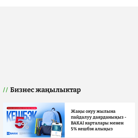
Бизнес жаңылыктар
Жаңы окуу жылына
пайдалуу даярданыңыз -
BAKAI карталары менен
5% кешбэк алыңыз