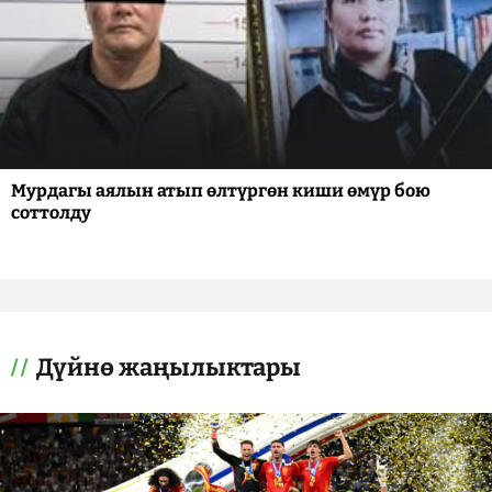
Мурдагы аялын атып өлтүргөн киши өмүр бою
соттолду
Дүйнө жаңылыктары