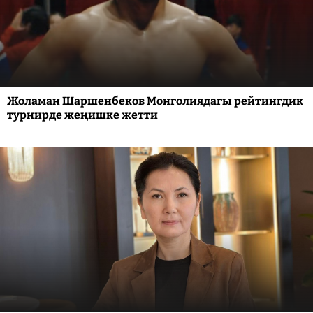
Жоламан Шаршенбеков Монголиядагы рейтингдик
турнирде жеңишке жетти