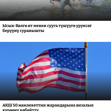
Ысык-Көлгө ит менен сууга түшүүгө уруксат
берүүнү суранышты
АКШ 50 мамлекеттин жарандарына визалык
күрөөнү көбөйттү