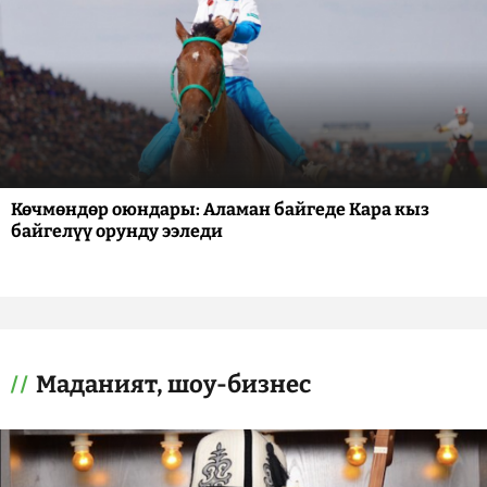
Көчмөндөр оюндары: Аламан байгеде Кара кыз
байгелүү орунду ээледи
Маданият, шоу-бизнес