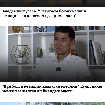
Академик Мусаев: "Э тамгасы боюнча элдин
реакциясын көрдүк, эл даяр эмес экен"
"Дүң болуп кетишин каалаган эмесмин". Кулпунайы
менен таанылган дыйкандын маеги