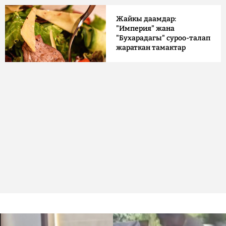
Жайкы даамдар:
"Империя" жана
"Бухарадагы" суроо-талап
жараткан тамактар