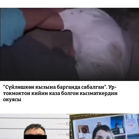
"Сүйлөшкөн кызына барганда сабалган". Ур-
токмоктон кийин каза болгон кызматкердин
окуясы