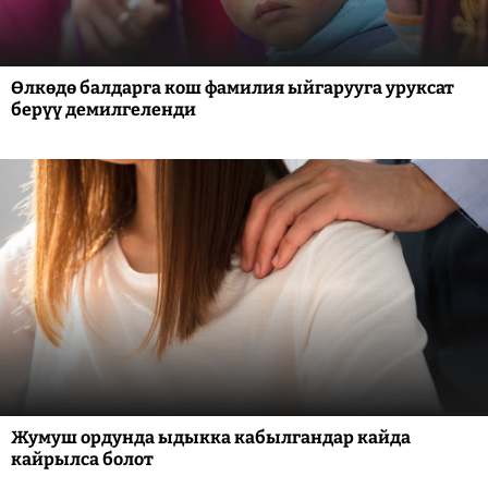
Өлкөдө балдарга кош фамилия ыйгарууга уруксат
берүү демилгеленди
Жумуш ордунда ыдыкка кабылгандар кайда
кайрылса болот