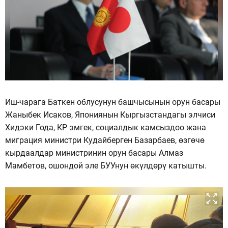
Иш-чарага Баткен облусунун башчысынын орун басары
Жаныбек Исаков, Япониянын Кыргызстандагы элчиси
Хидэки Года, КР эмгек, социалдык камсыздоо жана
миграция министри Кудайберген Базарбаев, өзгөчө
кырдаалдар министринин орун басары Алмаз
Мамбетов, ошондой эле БУУнун өкүлдөрү катышты.