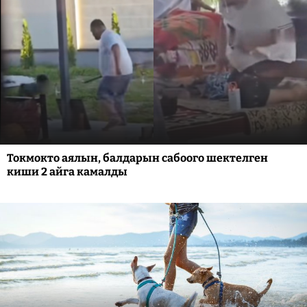
Токмокто аялын, балдарын сабоого шектелген
киши 2 айга камалды