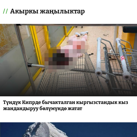
Акыркы жаңылыктар
Түндүк Кипрде бычакталган кыргызстандык кыз
жандандыруу бөлүмүндө жатат