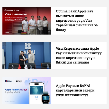
Optima Банк Apple Pay
кызматын ишке
киргизгени үчүн Visa
тарабынан сыйлыкка ээ
болду
Visa Кыргызстанда Apple
Pay кызматын ийгиликтүү
ишке киргизгени үчүн
BAKAI'ды сыйлады
Apple Pay эми BAKAI
карталарынын ээлери
үчүн жеткиликтүү