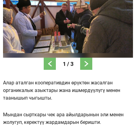
1
/
3
Алар аталган кооперативдин өрүктөн жасалган
органикалык азыктары жана ишмердүүлүгү менен
таанышып чыгышты.
Мындан сырткары чек ара айылдарынын эли менен
жолугуп, керектүү жардамдарын беришти.