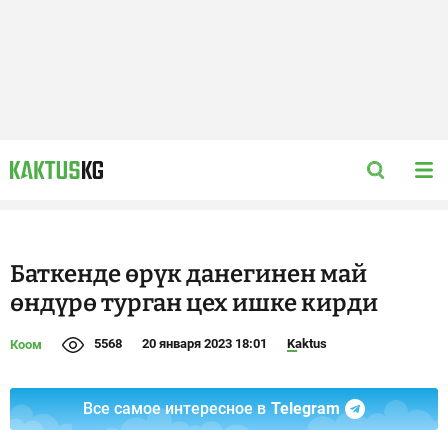
Баткенде өрүк данегинен май
өндүрө турган цех ишке кирди
5568
20 января 2023 18:01
Kaktus
Коом
Все самое интересное в
Telegram