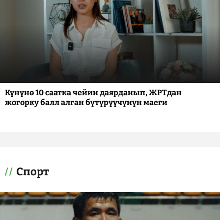
Күнүнө 10 саатка чейин даярданып, ЖРТдан
жогорку балл алган бүтүрүүчүнүн маеги
Спорт