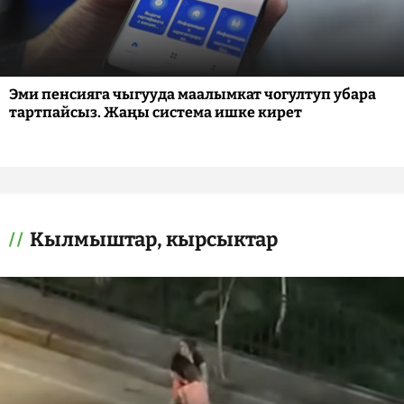
Эми пенсияга чыгууда маалымкат чогултуп убара
тартпайсыз. Жаңы система ишке кирет
Кылмыштар, кырсыктар