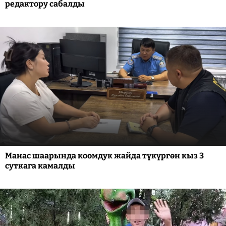
редактору сабалды
Манас шаарында коомдук жайда түкүргөн кыз 3
суткага камалды