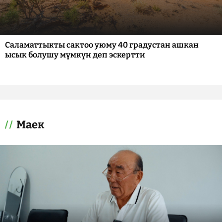
Саламаттыкты сактоо уюму 40 градустан ашкан
ысык болушу мүмкүн деп эскертти
Маек