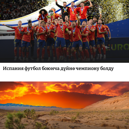
Испания футбол боюнча дүйнө чемпиону болду