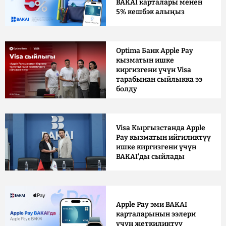
BAKAI карталары менен
5% кешбэк алыңыз
Optima Банк Apple Pay
кызматын ишке
киргизгени үчүн Visa
тарабынан сыйлыкка ээ
болду
Visa Кыргызстанда Apple
Pay кызматын ийгиликтүү
ишке киргизгени үчүн
BAKAI'ды сыйлады
Apple Pay эми BAKAI
карталарынын ээлери
үчүн жеткиликтүү