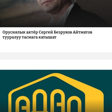
Орусиялык актёр Сергей Безруков Айтматов
тууралуу тасмага катышат