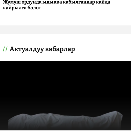
Жумуш ордунда ыдыкка кабылгандар кайда
кайрылса болот
Актуалдуу кабарлар