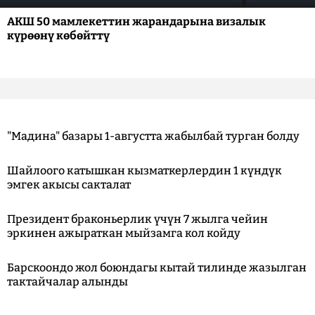
АКШ 50 мамлекеттин жарандарына визалык
күрөөнү көбөйттү
"Мадина" базары 1-августта жабылбай турган болду
Шайлоого катышкан кызматкерлердин 1 күндүк
эмгек акысы сакталат
Президент браконьерлик үчүн 7 жылга чейин
эркинен ажыраткан мыйзамга кол койду
Барскоондо жол боюндагы кытай тилинде жазылган
тактайчалар алынды