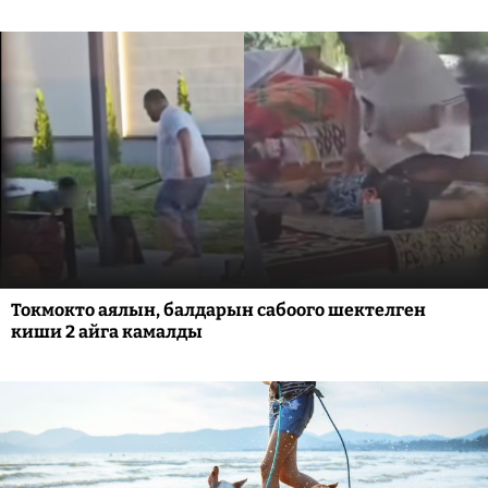
Токмокто аялын, балдарын сабоого шектелген
киши 2 айга камалды