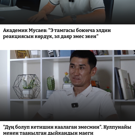
Академик Мусаев: "Э тамгасы боюнча элдин
реакциясын көрдүк, эл даяр эмес экен"
"Дүң болуп кетишин каалаган эмесмин". Кулпунайы
менен таанылган дыйкандын маеги