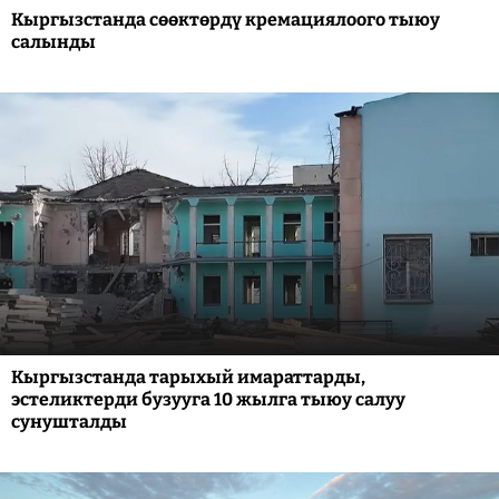
Кыргызстанда сөөктөрдү кремациялоого тыюу
салынды
Кыргызстанда тарыхый имараттарды,
эстеликтерди бузууга 10 жылга тыюу салуу
сунушталды