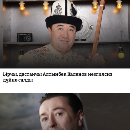
Ырчы, дастанчы Алтынбек Каленов мезгилсиз
дүйнө салды