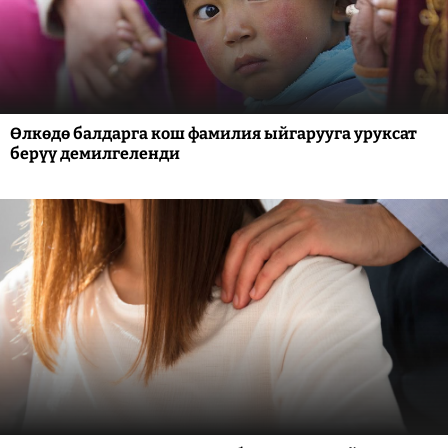
Өлкөдө балдарга кош фамилия ыйгарууга уруксат
берүү демилгеленди