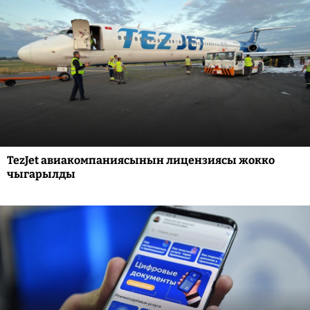
TezJet авиакомпаниясынын лицензиясы жокко
чыгарылды