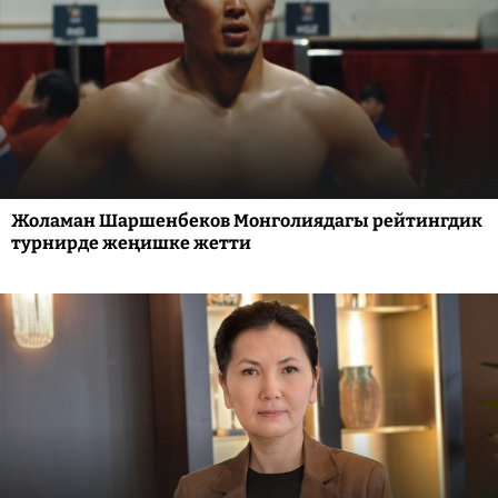
Жоламан Шаршенбеков Монголиядагы рейтингдик
турнирде жеңишке жетти