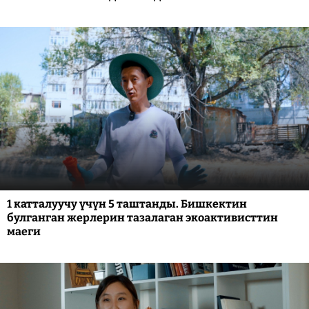
1 катталуучу үчүн 5 таштанды. Бишкектин
булганган жерлерин тазалаган экоактивисттин
маеги