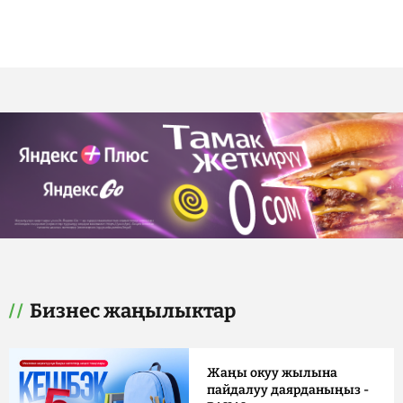
Бизнес жаңылыктар
Жаңы окуу жылына
пайдалуу даярданыңыз -