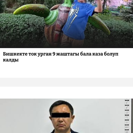
Бишкекте ток урган 9 жаштагы бала каза болуп
калды