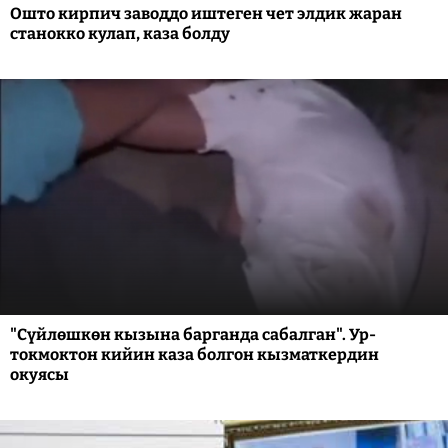
Ошто кирпич заводдо иштеген чет элдик жаран
станокко кулап, каза болду
"Сүйлөшкөн кызына барганда сабалган". Ур-
токмоктон кийин каза болгон кызматкердин
окуясы