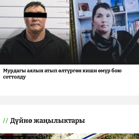
Мурдагы аялын атып өлтүргөн киши өмүр бою
соттолду
Дүйнө жаңылыктары