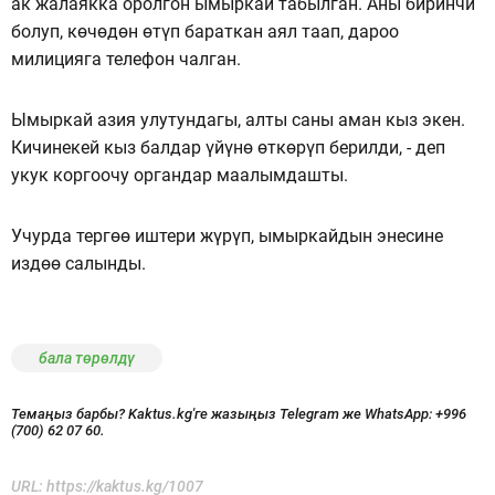
ак жалаякка оролгон ымыркай табылган. Аны биринчи
болуп, көчөдөн өтүп бараткан аял таап, дароо
милицияга телефон чалган.
Ымыркай азия улутундагы, алты саны аман кыз экен.
Кичинекей кыз балдар үйүнө өткөрүп берилди, - деп
укук коргоочу органдар маалымдашты.
Учурда тергөө иштери жүрүп, ымыркайдын энесине
издөө салынды.
бала төрөлдү
Темаңыз барбы? Kaktus.kg'ге жазыңыз Telegram же WhatsApp:
+996
(700) 62 07 60.
URL:
https://kaktus.kg/1007