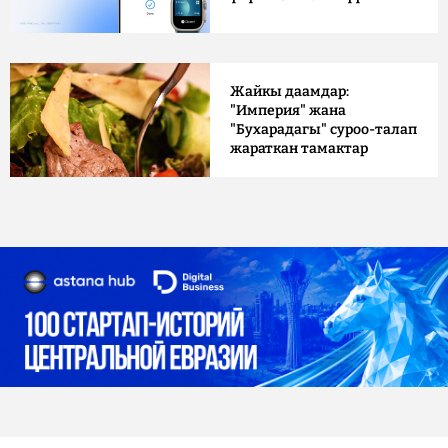
Жайкы даамдар:
"Империя" жана
"Бухарадагы" суроо-талап
жараткан тамактар