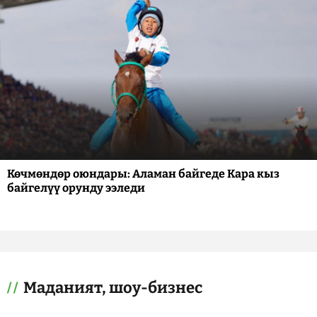
Көчмөндөр оюндары: Аламан байгеде Кара кыз
байгелүү орунду ээледи
Маданият, шоу-бизнес