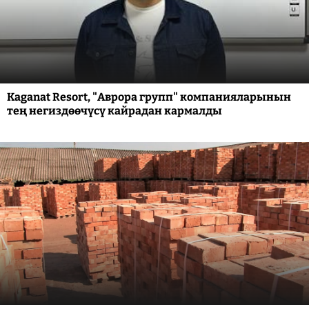
Kaganat Resort, "Аврора групп" компанияларынын
тең негиздөөчүсү кайрадан кармалды