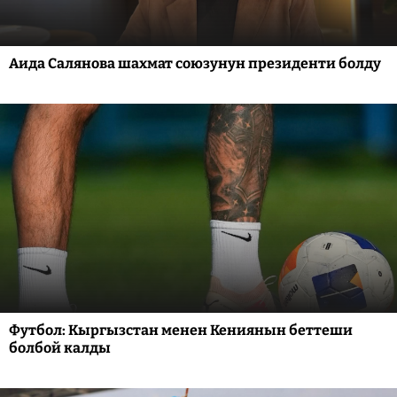
Аида Салянова шахмат союзунун президенти болду
Футбол: Кыргызстан менен Кениянын беттеши
болбой калды