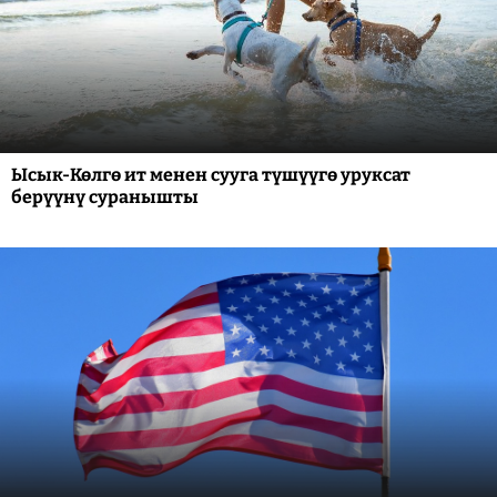
Ысык-Көлгө ит менен сууга түшүүгө уруксат
берүүнү суранышты