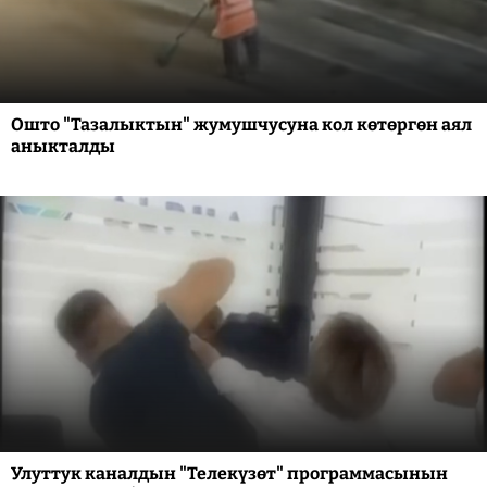
Ошто "Тазалыктын" жумушчусуна кол көтөргөн аял
аныкталды
Улуттук каналдын "Телекүзөт" программасынын