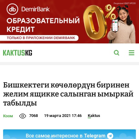
Бишкектеги көчөлөрдүн биринен
желим ящикке салынган ымыркай
табылды
7068
19 марта 2021 17:46
Kaktus
Коом
Все самое интересное в
Telegram