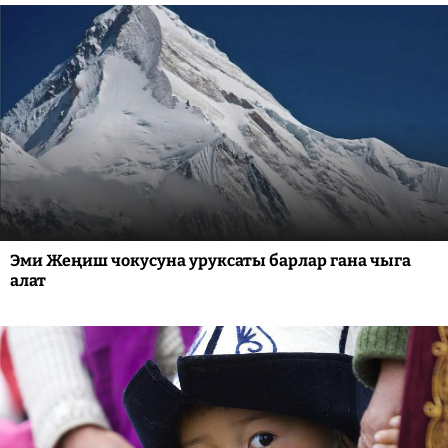
Эми Жеңиш чокусуна уруксаты барлар гана чыга
алат