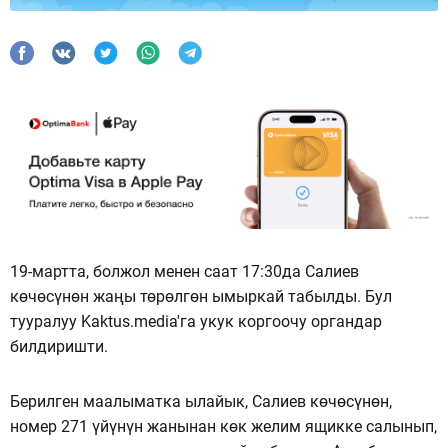
19-мартта, болжол менен саат 17:30да Салиев
көчөсүнөн жаңы төрөлгөн ымыркай табылды. Бул
тууралуу Kaktus.media'га укук коргоочу органдар
билдиришти.
Берилген маалыматка ылайык, Салиев көчөсүнөн,
номер 271 үйүнүн жанынан көк желим ящикке салынып,