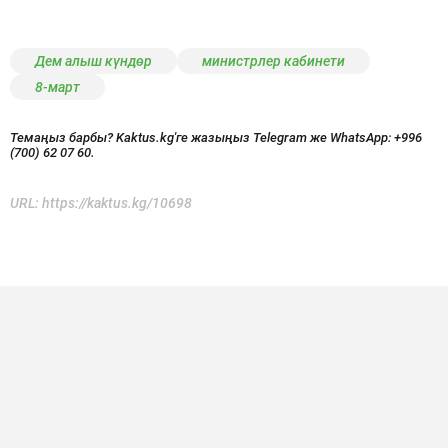
Дем алыш күндөр
министрлер кабинети
8-март
Темаңыз барбы? Kaktus.kg'ге жазыңыз Telegram же WhatsApp:
+996
(700) 62 07 60.
URL:
https://kaktus.kg/10698