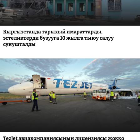
Кыргызстанда тарыхый имараттарды,
эстеликтерди бузууга 10 жылга тыюу салуу
сунушталды
TezJet авиакомпаниясынын лицензиясы жокко