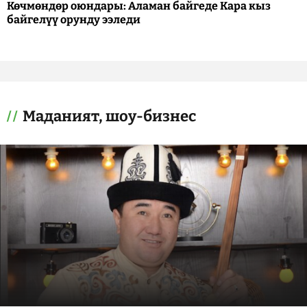
Көчмөндөр оюндары: Аламан байгеде Кара кыз
байгелүү орунду ээледи
Маданият, шоу-бизнес