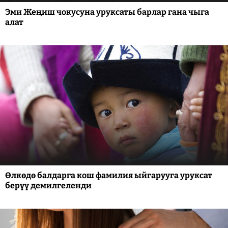
Эми Жеңиш чокусуна уруксаты барлар гана чыга
алат
Өлкөдө балдарга кош фамилия ыйгарууга уруксат
берүү демилгеленди