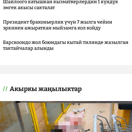
Шайлоого катышкан кызматкерлердин 1 күндүк
эмгек акысы сакталат
Президент браконьерлик үчүн 7 жылга чейин
эркинен ажыраткан мыйзамга кол койду
Барскоондо жол боюндагы кытай тилинде жазылган
тактайчалар алынды
Акыркы жаңылыктар