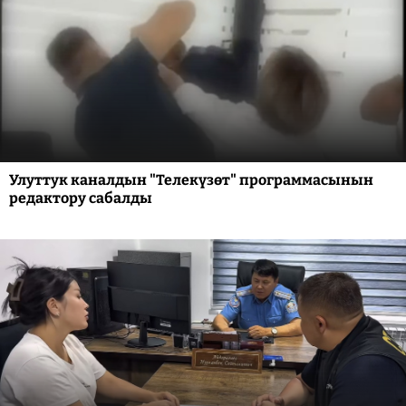
Улуттук каналдын "Телекүзөт" программасынын
редактору сабалды