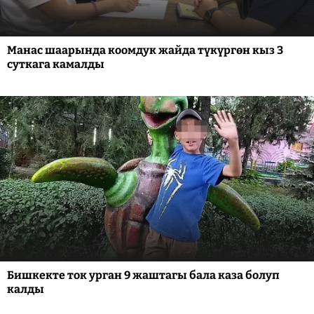
Манас шаарында коомдук жайда түкүргөн кыз 3
суткага камалды
Бишкекте ток урган 9 жаштагы бала каза болуп
калды