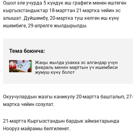
Ошол эле учурда 5 күндүк иш графиги менен иштеген
кыргызстандыктар 18-марттан 21-мартка чейин эс
алышат. Дүйшөмбү, 20-мартка туш келген иш күнү
ишембиге, 29-апрелге жылдырылды.
Тема боюнча:
Жаңы жылда узакка эс алгандар үчүн
февраль менен марттын үч ишембиси
жумуш күнү болот
Окуучулардын жазгы каникулу 20-мартта башталып, 27-
мартка чейин созулат.
21-мартта Кыргызстандын бардык аймактарында
Нооруз майрамы белгиленет.