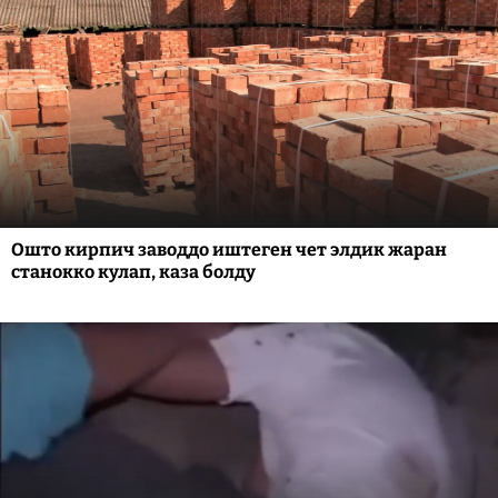
Ошто кирпич заводдо иштеген чет элдик жаран
станокко кулап, каза болду