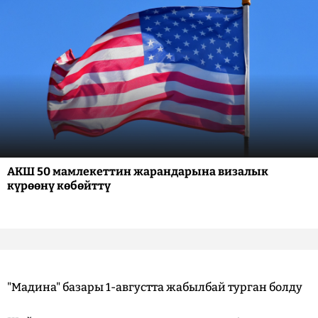
АКШ 50 мамлекеттин жарандарына визалык
күрөөнү көбөйттү
"Мадина" базары 1-августта жабылбай турган болду