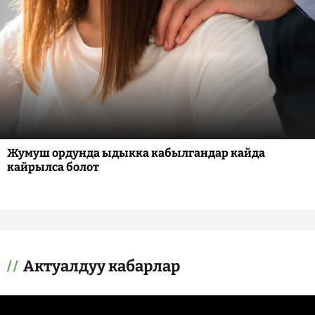
Жумуш ордунда ыдыкка кабылгандар кайда
кайрылса болот
Актуалдуу кабарлар