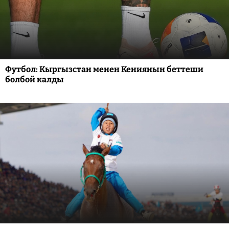
Футбол: Кыргызстан менен Кениянын беттеши
болбой калды