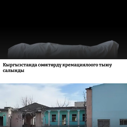
Кыргызстанда сөөктөрдү кремациялоого тыюу
салынды