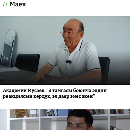
Маек
Академик Мусаев: "Э тамгасы боюнча элдин
реакциясын көрдүк, эл даяр эмес экен"