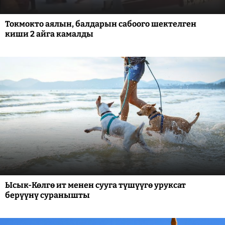
Токмокто аялын, балдарын сабоого шектелген
киши 2 айга камалды
Ысык-Көлгө ит менен сууга түшүүгө уруксат
берүүнү суранышты