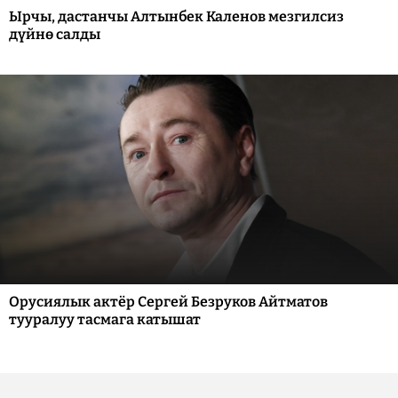
Ырчы, дастанчы Алтынбек Каленов мезгилсиз
дүйнө салды
Орусиялык актёр Сергей Безруков Айтматов
тууралуу тасмага катышат