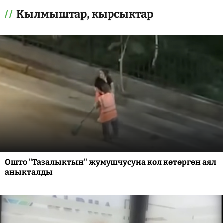
Кылмыштар, кырсыктар
Ошто "Тазалыктын" жумушчусуна кол көтөргөн аял
аныкталды