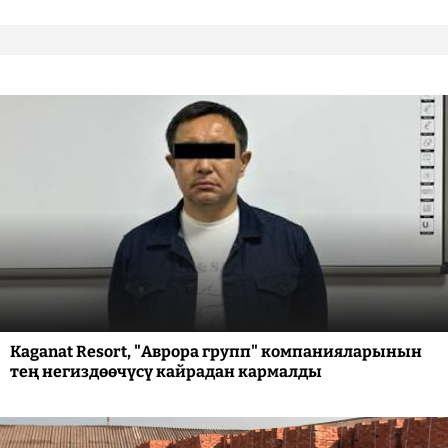
Kaganat Resort, "Аврора групп" компанияларынын
тең негиздөөчүсү кайрадан кармалды