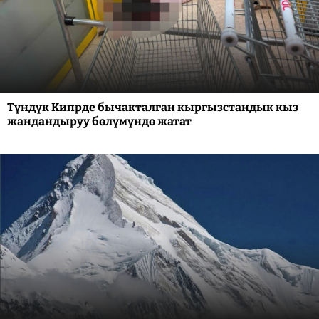
Түндүк Кипрде бычакталган кыргызстандык кыз
жандандыруу бөлүмүндө жатат