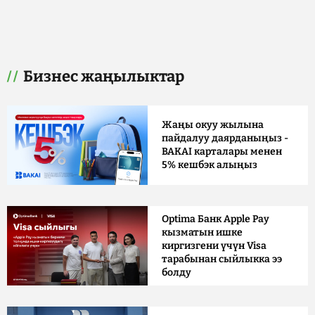
Бизнес жаңылыктар
Жаңы окуу жылына
пайдалуу даярданыңыз -
BAKAI карталары менен
5% кешбэк алыңыз
Optima Банк Apple Pay
кызматын ишке
киргизгени үчүн Visa
тарабынан сыйлыкка ээ
болду