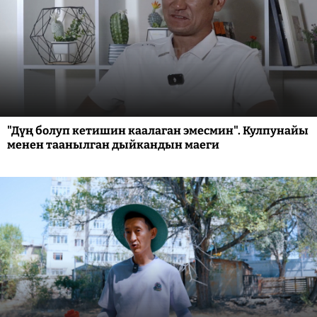
"Дүң болуп кетишин каалаган эмесмин". Кулпунайы
менен таанылган дыйкандын маеги