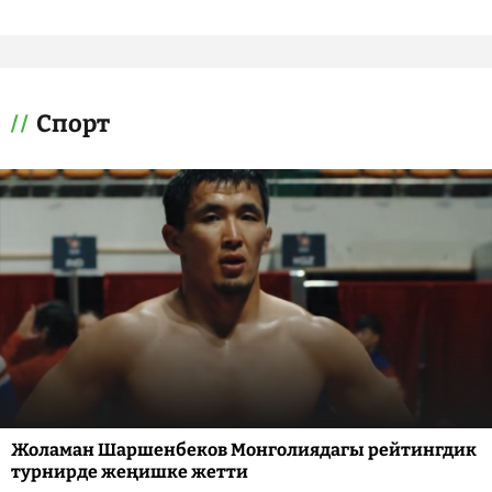
Спорт
Жоламан Шаршенбеков Монголиядагы рейтингдик
турнирде жеңишке жетти