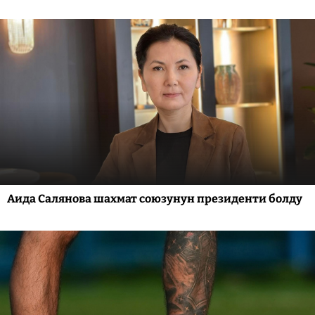
Аида Салянова шахмат союзунун президенти болду