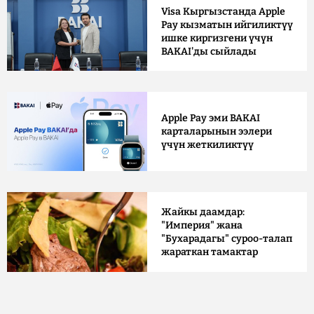
Visa Кыргызстанда Apple
Pay кызматын ийгиликтүү
ишке киргизгени үчүн
BAKAI'ды сыйлады
Apple Pay эми BAKAI
карталарынын ээлери
үчүн жеткиликтүү
Жайкы даамдар:
"Империя" жана
"Бухарадагы" суроо-талап
жараткан тамактар