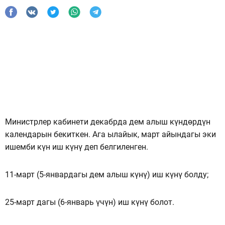
Министрлер кабинети декабрда дем алыш күндөрдүн
календарын бекиткен. Ага ылайык, март айындагы эки
ишемби күн иш күнү деп белгиленген.
11-март (5-январдагы дем алыш күнү) иш күнү болду;
25-март дагы (6-январь үчүн) иш күнү болот.