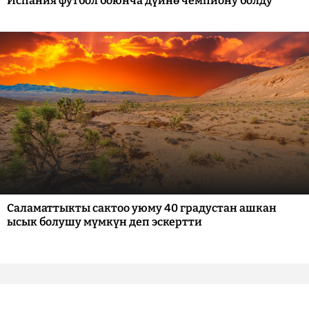
Испания футбол боюнча дүйнө чемпиону болду
Саламаттыкты сактоо уюму 40 градустан ашкан
ысык болушу мүмкүн деп эскертти