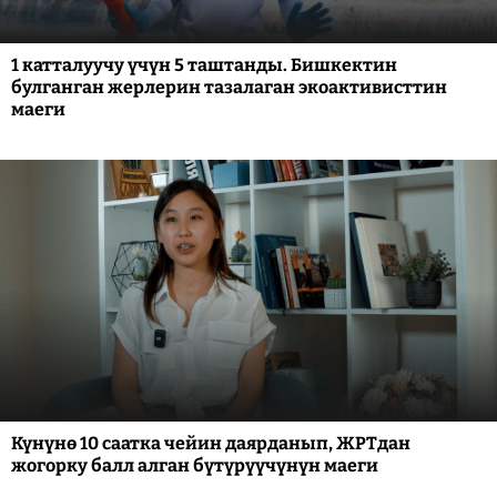
1 катталуучу үчүн 5 таштанды. Бишкектин
булганган жерлерин тазалаган экоактивисттин
маеги
Күнүнө 10 саатка чейин даярданып, ЖРТдан
жогорку балл алган бүтүрүүчүнүн маеги