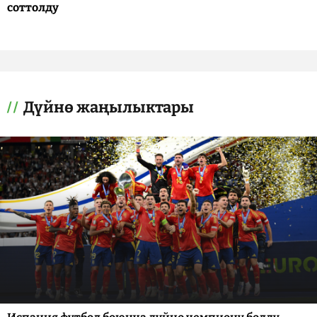
соттолду
Дүйнө жаңылыктары