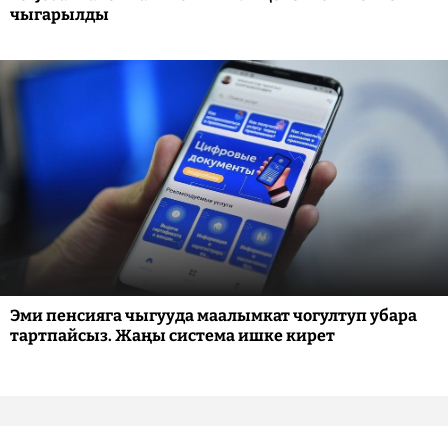
чыгарылды
Эми пенсияга чыгууда маалымкат чогултуп убара
тартпайсыз. Жаңы система ишке кирет