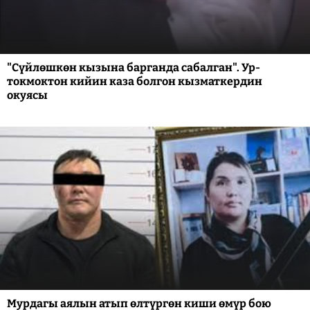
"Сүйлөшкөн кызына барганда сабалган". Ур-
токмоктон кийин каза болгон кызматкердин
окуясы
Мурдагы аялын атып өлтүргөн киши өмүр бою