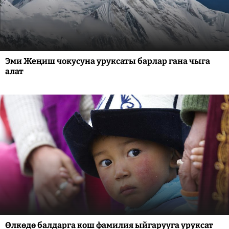
Эми Жеңиш чокусуна уруксаты барлар гана чыга
алат
Өлкөдө балдарга кош фамилия ыйгарууга уруксат