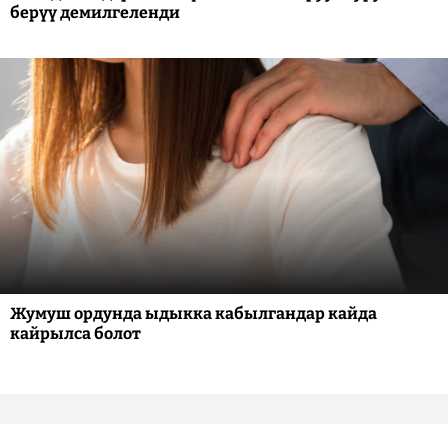
берүү демилгеленди
Жумуш ордунда ыдыкка кабылгандар кайда
кайрылса болот