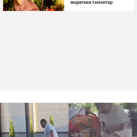
жараткан тамактар