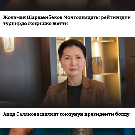
Жоламан Шаршенбеков Монголиядагы рейтингдик
турнирде жеңишке жетти
Аида Салянова шахмат союзунун президенти болду