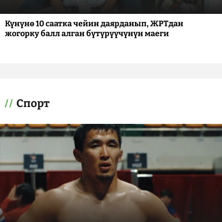
Күнүнө 10 саатка чейин даярданып, ЖРТдан
жогорку балл алган бүтүрүүчүнүн маеги
Спорт