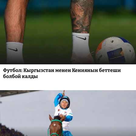
Футбол: Кыргызстан менен Кениянын беттеши
болбой калды