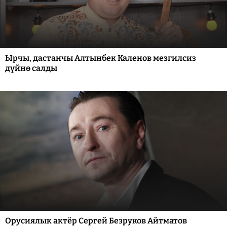
Ырчы, дастанчы Алтынбек Каленов мезгилсиз
дүйнө салды
Орусиялык актёр Сергей Безруков Айтматов