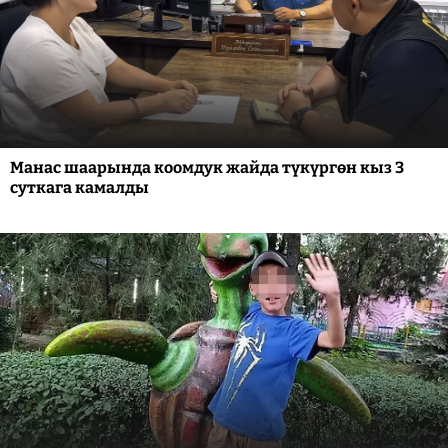
Манас шаарында коомдук жайда түкүргөн кыз 3
суткага камалды