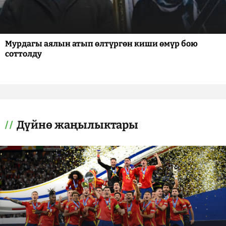
Мурдагы аялын атып өлтүргөн киши өмүр бою
соттолду
Дүйнө жаңылыктары