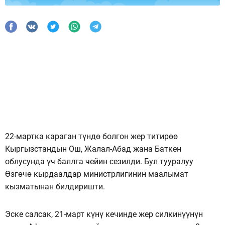
22-мартка караган түндө болгон жер титирөө
Кыргызстандын Ош, Жалал-Абад жана Баткен
облусунда үч баллга чейин сезилди. Бул тууралуу
Өзгөчө кырдаалдар министрлигинин маалымат
кызматынан билдиришти.
Эске салсак, 21-март күнү кечинде жер силкинүүнүн