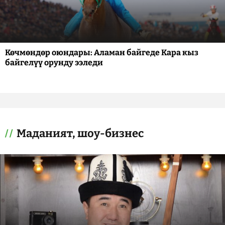
Көчмөндөр оюндары: Аламан байгеде Кара кыз
байгелүү орунду ээледи
Маданият, шоу-бизнес