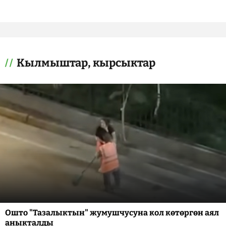
Кылмыштар, кырсыктар
Ошто "Тазалыктын" жумушчусуна кол көтөргөн аял
аныкталды