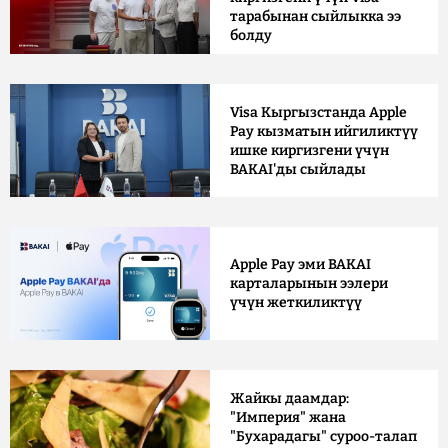
тарабынан сыйлыкка ээ
болду
Visa Кыргызстанда Apple
Pay кызматын ийгиликтүү
ишке киргизгени үчүн
BAKAI'ды сыйлады
Apple Pay эми BAKAI
карталарынын ээлери
үчүн жеткиликтүү
Жайкы даамдар:
"Империя" жана
"Бухарадагы" суроо-талап