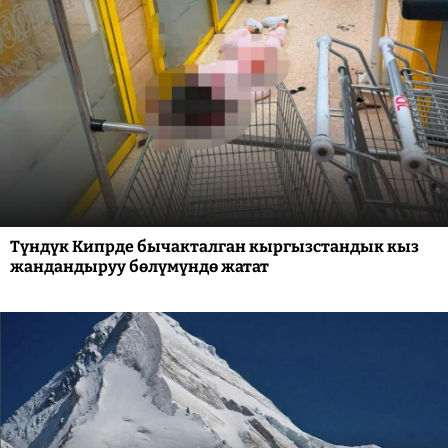
Түндүк Кипрде бычакталган кыргызстандык кыз
жандандыруу бөлүмүндө жатат