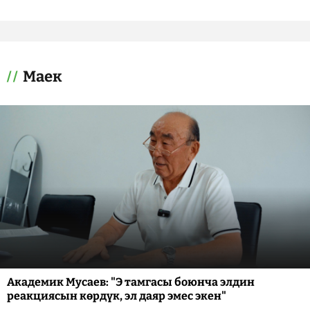
Маек
Академик Мусаев: "Э тамгасы боюнча элдин
реакциясын көрдүк, эл даяр эмес экен"