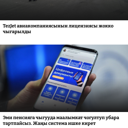
TezJet авиакомпаниясынын лицензиясы жокко
чыгарылды
Эми пенсияга чыгууда маалымкат чогултуп убара
тартпайсыз. Жаңы система ишке кирет