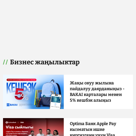
Бизнес жаңылыктар
Жаңы окуу жылына
пайдалуу даярданыңыз -
BAKAI карталары менен
5% кешбэк алыңыз
Optima Банк Apple Pay
кызматын ишке
киргизгени үчүн Visa