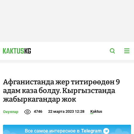
Афганистанда жер титирөөдөн 9
адам каза болду. Кыргызстанда
жабыркагандар жок
4746
22 марта 2023 12:28
Kaktus
Окуялар
Все самое интересное в
Telegram