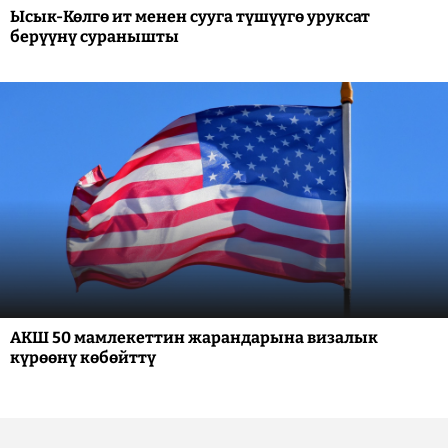
Ысык-Көлгө ит менен сууга түшүүгө уруксат
берүүнү суранышты
АКШ 50 мамлекеттин жарандарына визалык
күрөөнү көбөйттү