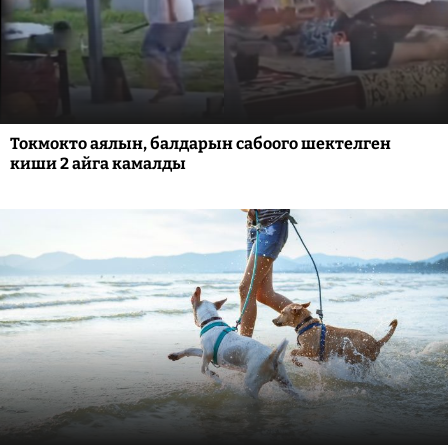
Токмокто аялын, балдарын сабоого шектелген
киши 2 айга камалды