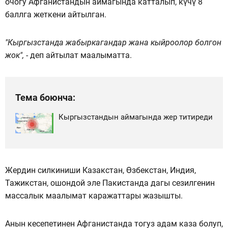
очогу Афганистандын аймагында катталып, күчү 8
баллга жеткени айтылган.
"Кыргызстанда жабыркагандар жана кыйроолор болгон
жок",
- деп айтылат маалыматта.
Тема боюнча:
Кыргызстандын аймагында жер титиреди
Жердин силкиниши Казакстан, Өзбекстан, Индия,
Тажикстан, ошондой эле Пакистанда дагы сезилгенин
массалык маалымат каражаттары жазышты.
Анын кесепетинен Афганистанда тогуз адам каза болуп,