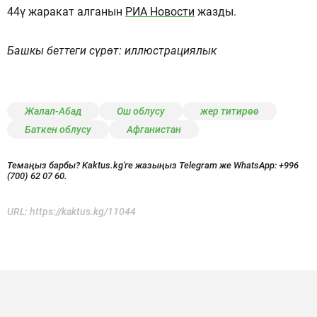
44ү жаракат алганын
РИА Новости
жазды.
Башкы беттеги сүрөт: иллюстрациялык
Жалал-Абад
Ош облусу
жер титирөө
Баткен облусу
Афганистан
Темаңыз барбы? Kaktus.kg'ге жазыңыз Telegram же WhatsApp:
+996
(700) 62 07 60.
URL:
https://kaktus.kg/11044