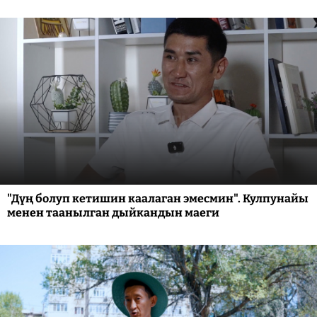
"Дүң болуп кетишин каалаган эмесмин". Кулпунайы
менен таанылган дыйкандын маеги