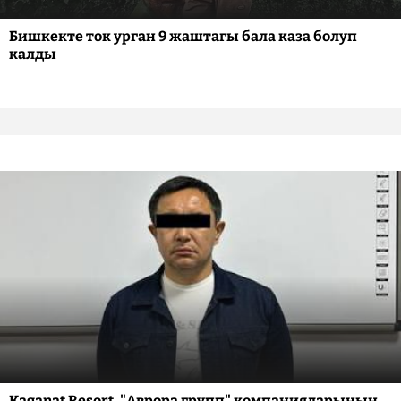
Бишкекте ток урган 9 жаштагы бала каза болуп
калды
Kaganat Resort, "Аврора групп" компанияларынын