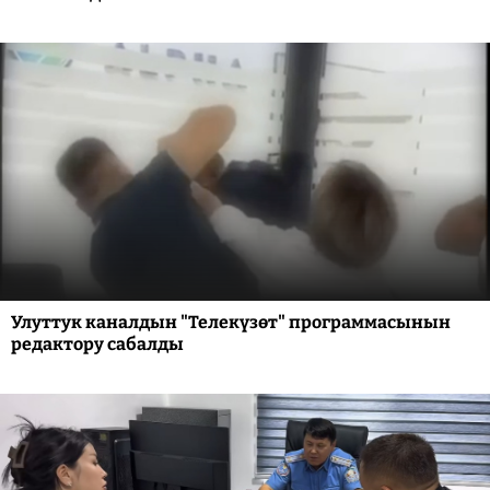
Улуттук каналдын "Телекүзөт" программасынын
редактору сабалды