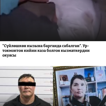
"Сүйлөшкөн кызына барганда сабалган". Ур-
токмоктон кийин каза болгон кызматкердин
окуясы