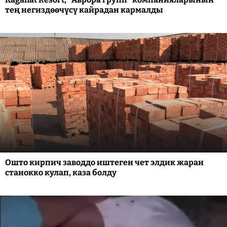
тең негиздөөчүсү кайрадан кармалды
Ошто кирпич заводдо иштеген чет элдик жаран
станокко кулап, каза болду