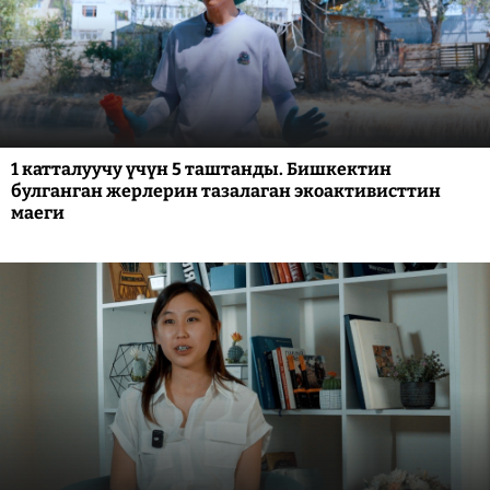
1 катталуучу үчүн 5 таштанды. Бишкектин
булганган жерлерин тазалаган экоактивисттин
маеги