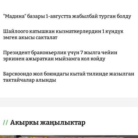
"Мадина" базары 1-августта жабылбай турган болду
Шайлоого катышкан кызматкерлердин 1 күндүк
эмгек акысы сакталат
Президент браконьерлик үчүн 7 жылга чейин
эркинен ажыраткан мыйзамга кол койду
Барскоондо жол боюндагы кытай тилинде жазылган
тактайчалар алынды
Акыркы жаңылыктар