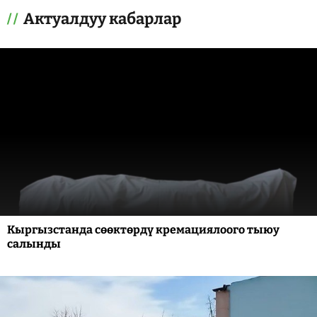
Актуалдуу кабарлар
Кыргызстанда сөөктөрдү кремациялоого тыюу
салынды