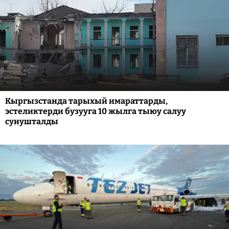
Кыргызстанда тарыхый имараттарды,
эстеликтерди бузууга 10 жылга тыюу салуу
сунушталды