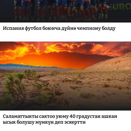
Испания футбол боюнча дүйнө чемпиону болду
Саламаттыкты сактоо уюму 40 градустан ашкан
ысык болушу мүмкүн деп эскертти