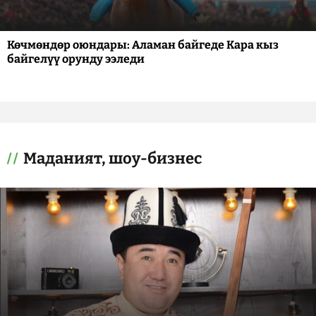
Көчмөндөр оюндары: Аламан байгеде Кара кыз
байгелүү орунду ээледи
Маданият, шоу-бизнес