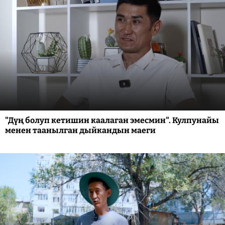
"Дүң болуп кетишин каалаган эмесмин". Кулпунайы
менен таанылган дыйкандын маеги