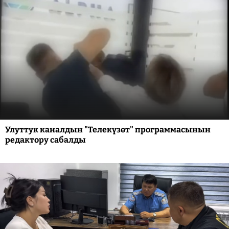
Улуттук каналдын "Телекүзөт" программасынын
редактору сабалды