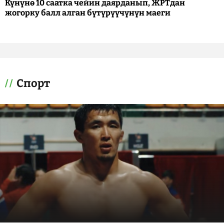
Күнүнө 10 саатка чейин даярданып, ЖРТдан
жогорку балл алган бүтүрүүчүнүн маеги
Спорт