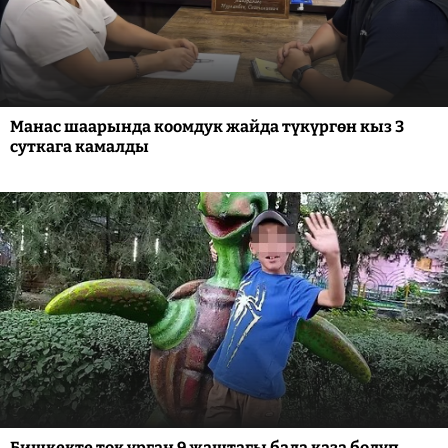
Манас шаарында коомдук жайда түкүргөн кыз 3
суткага камалды
Бишкекте ток урган 9 жаштагы бала каза болуп