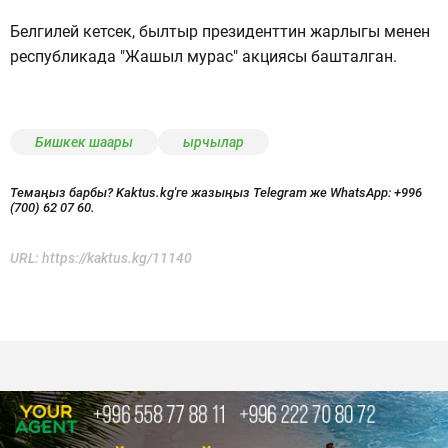
Белгилей кетсек, былтыр президенттин жарлыгы менен
республикада "Жашыл мурас" акциясы башталган.
Бишкек шаары
ырчылар
Темаңыз барбы? Kaktus.kg'ге жазыңыз Telegram же WhatsApp:
+996
(700) 62 07 60.
URL:
https://kaktus.kg/11140