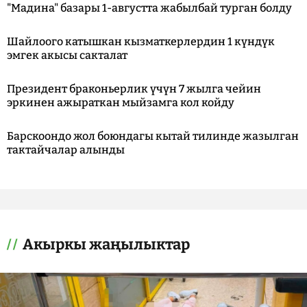
"Мадина" базары 1-августта жабылбай турган болду
Шайлоого катышкан кызматкерлердин 1 күндүк
эмгек акысы сакталат
Президент браконьерлик үчүн 7 жылга чейин
эркинен ажыраткан мыйзамга кол койду
Барскоондо жол боюндагы кытай тилинде жазылган
тактайчалар алынды
Акыркы жаңылыктар