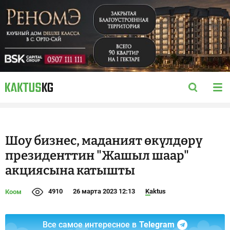
Шоу бизнес, маданият өкүлдөрү
президенттин "Жашыл шаар"
акциясына катышты
4910
26 марта 2023 12:13
Kaktus
Коом
Все самое интересное в
Telegram