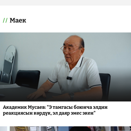
Маек
Академик Мусаев: "Э тамгасы боюнча элдин
реакциясын көрдүк, эл даяр эмес экен"