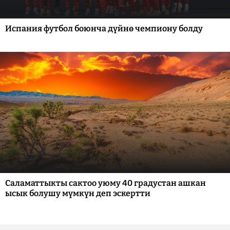
Испания футбол боюнча дүйнө чемпиону болду
Саламаттыкты сактоо уюму 40 градустан ашкан
ысык болушу мүмкүн деп эскертти