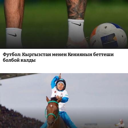
Футбол: Кыргызстан менен Кениянын беттеши
болбой калды