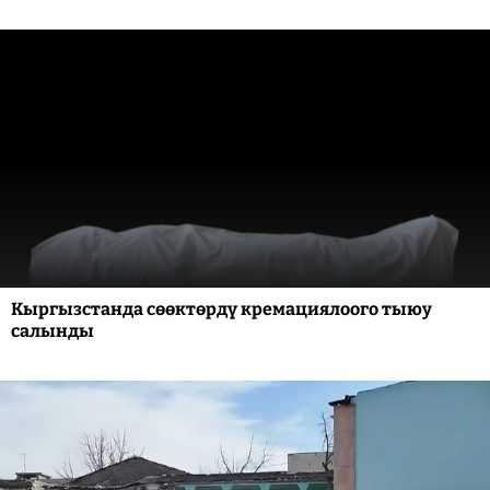
Кыргызстанда сөөктөрдү кремациялоого тыюу
салынды