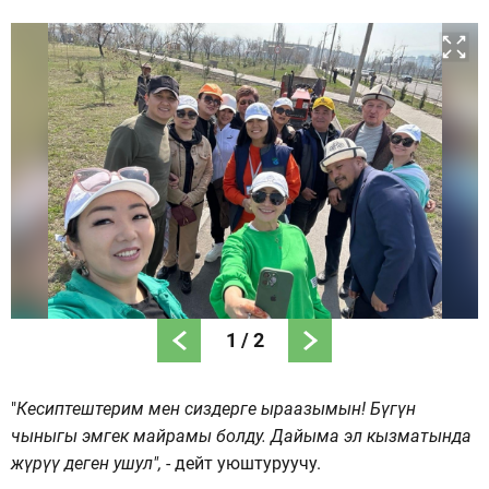
1
/
2
"
Кесиптештерим мен сиздерге ыраазымын! Бүгүн
чыныгы эмгек майрамы болду. Дайыма эл кызматында
жүрүү деген ушул",
- дейт уюштуруучу.