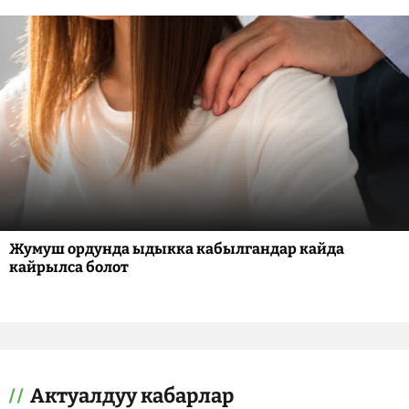
Жумуш ордунда ыдыкка кабылгандар кайда
кайрылса болот
Актуалдуу кабарлар