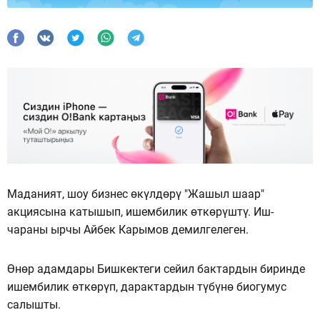
Маданият, шоу бизнес өкүлдөрү "Жашыл шаар"
акциясына катышып, ишембилик өткөрүштү. Иш-
чараны ырчы Айбек Карымов демилгелеген.
Өнөр адамдары Бишкектеги сейил бактардын биринде
ишембилик өткөрүп, дарактардын түбүнө биогумус
салышты.