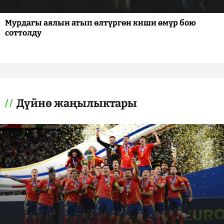
Мурдагы аялын атып өлтүргөн киши өмүр бою
соттолду
Дүйнө жаңылыктары