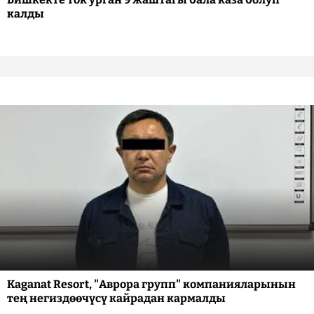
калды
Kaganat Resort, "Аврора групп" компанияларынын
тең негиздөөчүсү кайрадан кармалды