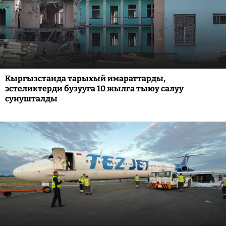
Кыргызстанда тарыхый имараттарды,
эстеликтерди бузууга 10 жылга тыюу салуу
сунушталды