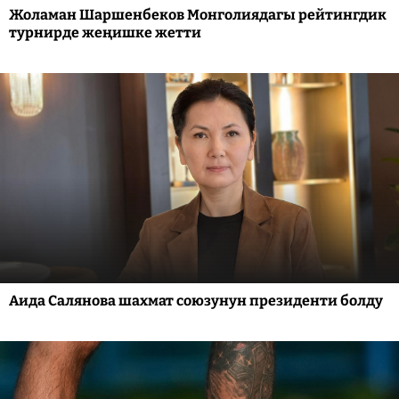
Жоламан Шаршенбеков Монголиядагы рейтингдик
турнирде жеңишке жетти
Аида Салянова шахмат союзунун президенти болду