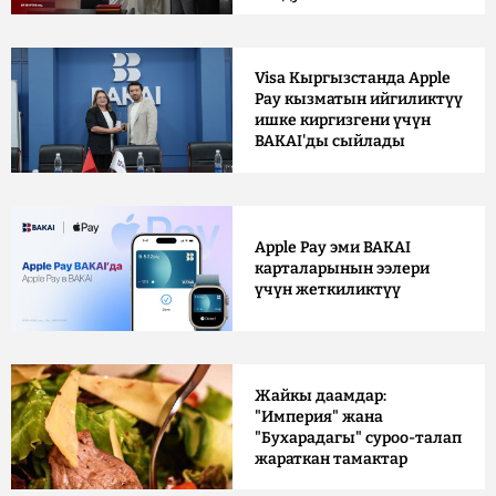
Visa Кыргызстанда Apple
Pay кызматын ийгиликтүү
ишке киргизгени үчүн
BAKAI'ды сыйлады
Apple Pay эми BAKAI
карталарынын ээлери
үчүн жеткиликтүү
Жайкы даамдар:
"Империя" жана
"Бухарадагы" суроо-талап
жараткан тамактар