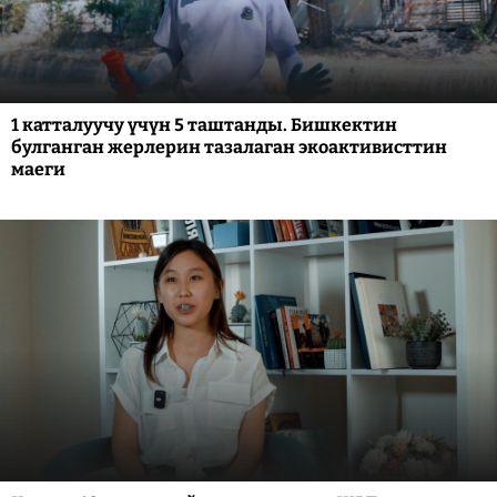
1 катталуучу үчүн 5 таштанды. Бишкектин
булганган жерлерин тазалаган экоактивисттин
маеги