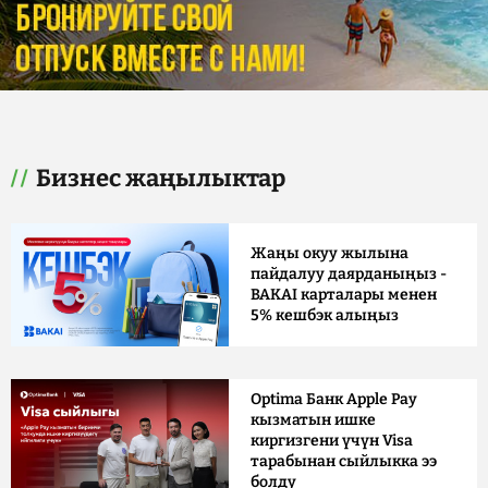
Бизнес жаңылыктар
Жаңы окуу жылына
пайдалуу даярданыңыз -
BAKAI карталары менен
5% кешбэк алыңыз
Optima Банк Apple Pay
кызматын ишке
киргизгени үчүн Visa
тарабынан сыйлыкка ээ
болду