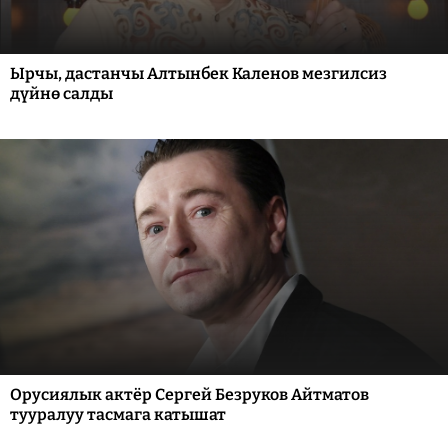
Ырчы, дастанчы Алтынбек Каленов мезгилсиз
дүйнө салды
Орусиялык актёр Сергей Безруков Айтматов
тууралуу тасмага катышат