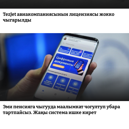
TezJet авиакомпаниясынын лицензиясы жокко
чыгарылды
Эми пенсияга чыгууда маалымкат чогултуп убара
тартпайсыз. Жаңы система ишке кирет