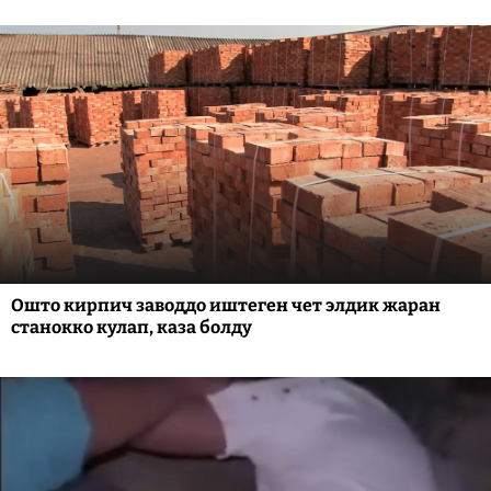
Ошто кирпич заводдо иштеген чет элдик жаран
станокко кулап, каза болду