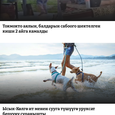
Токмокто аялын, балдарын сабоого шектелген
киши 2 айга камалды
Ысык-Көлгө ит менен сууга түшүүгө уруксат
берүүнү суранышты