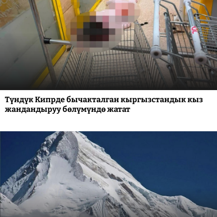
Түндүк Кипрде бычакталган кыргызстандык кыз
жандандыруу бөлүмүндө жатат