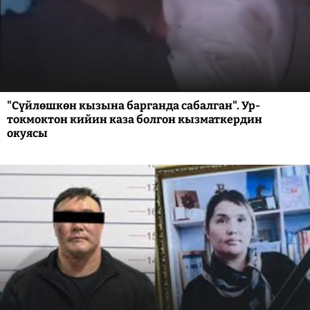
"Сүйлөшкөн кызына барганда сабалган". Ур-
токмоктон кийин каза болгон кызматкердин
окуясы