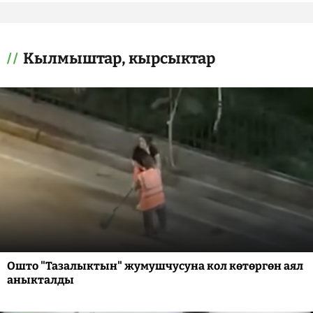
Кылмыштар, кырсыктар
Ошто "Тазалыктын" жумушчусуна кол көтөргөн аял
аныкталды