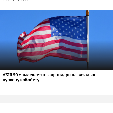
АКШ 50 мамлекеттин жарандарына визалык
күрөөнү көбөйттү