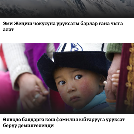
Эми Жеңиш чокусуна уруксаты барлар гана чыга
алат
Өлкөдө балдарга кош фамилия ыйгарууга уруксат
берүү демилгеленди