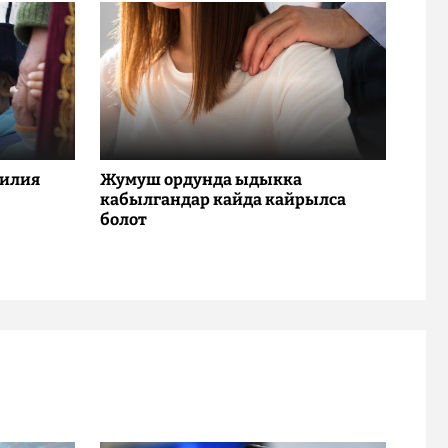
милия
Жумуш ордунда ыдыкка
кабылгандар кайда кайрылса
болот