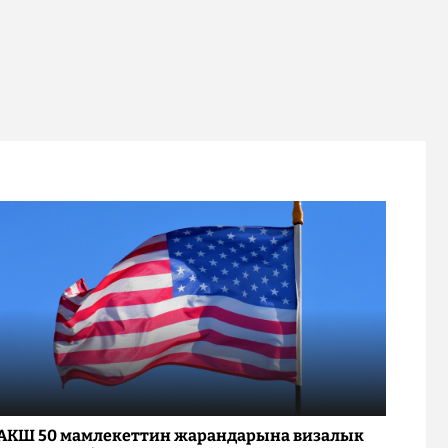
АКШ 50 мамлекеттин жарандарына визалык