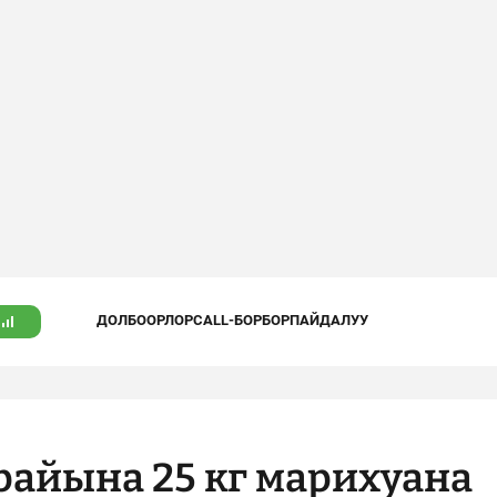
ДОЛБООРЛОР
CALL-БОРБОР
ПАЙДАЛУУ
райына 25 кг марихуана