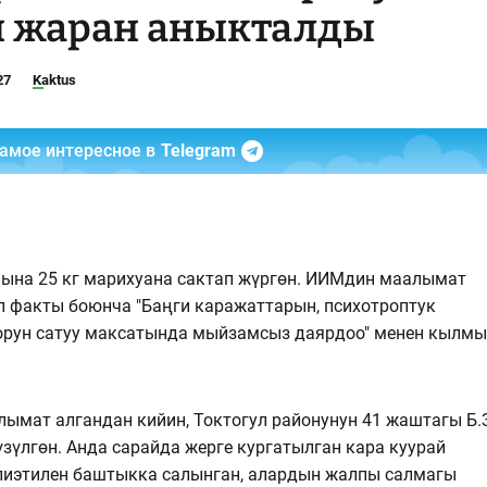
н жаран аныкталды
27
Kaktus
самое интересное в
Telegram
айына 25 кг марихуана сактап жүргөн. ИИМдин маалымат
 факты боюнча "Баңги каражаттарын, психотроптук
орун сатуу максатында мыйзамсыз даярдоо" менен кылм
ымат алгандан кийин, Токтогул районунун 41 жаштагы Б.
үзүлгөн. Анда сарайда жерге кургатылган кара куурай
олиэтилен баштыкка салынган, алардын жалпы салмагы