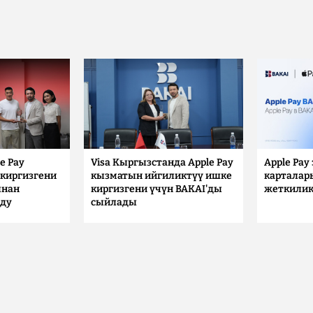
e Pay
Visa Кыргызстанда Apple Pay
Apple Pay
киргизгени
кызматын ийгиликтүү ишке
карталар
ынан
киргизгени үчүн BAKAI'ды
жеткилик
лду
сыйлады