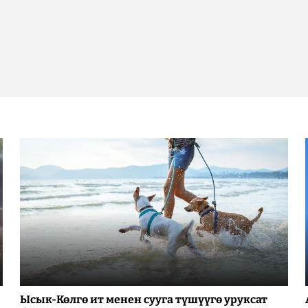
Ысык-Көлгө ит менен сууга түшүүгө уруксат