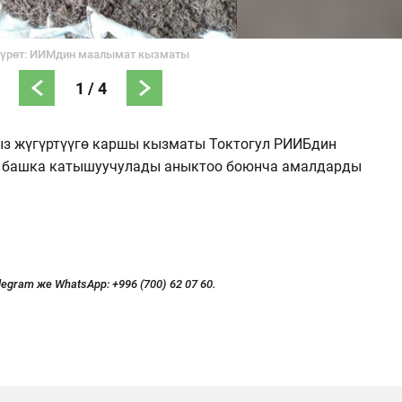
үрөт: ИИМдин маалымат кызматы
1
/
4
з жүгүртүүгө каршы кызматы Токтогул РИИБдин
е башка катышуучулады аныктоо боюнча амалдарды
legram же WhatsApp:
+996 (700) 62 07 60.