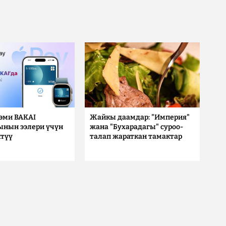
 эми BAKAI
Жайкы даамдар: "Империя"
ынын ээлери үчүн
жана "Бухарадагы" суроо-
түү
талап жараткан тамактар