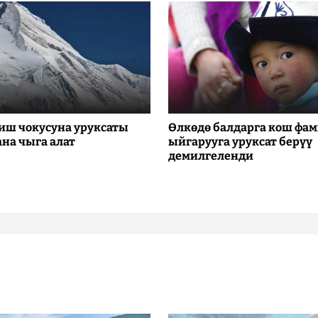
иш чокусуна уруксаты
Өлкөдө балдарга кош фа
ана чыга алат
ыйгарууга уруксат берүү
демилгеленди