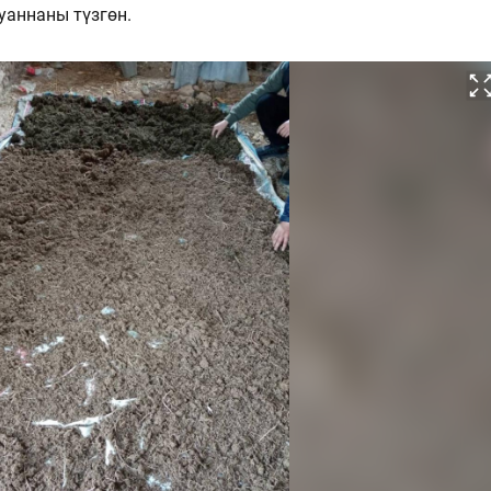
уаннаны түзгөн.