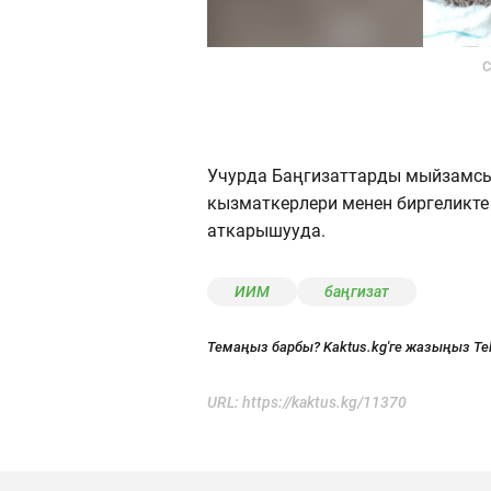
С
Учурда Баңгизаттарды мыйзамсы
кызматкерлери менен биргеликт
аткарышууда.
ИИМ
баңгизат
Темаңыз барбы? Kaktus.kg'ге жазыңыз Te
URL:
https://kaktus.kg/11370