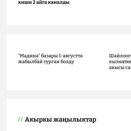
киши 2 айга камалды
"Мадина" базары 1-августта
Шайлоог
жабылбай турган болду
кызматке
акысы са
Акыркы жаңылыктар