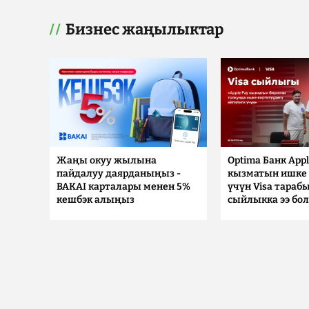
Бизнес жаңылыктар
Жаңы окуу жылына
Optima Банк Appl
пайдалуу даярданыңыз -
кызматын ишке 
BAKAI карталары менен 5%
үчүн Visa тараб
кешбэк алыңыз
сыйлыкка ээ бо