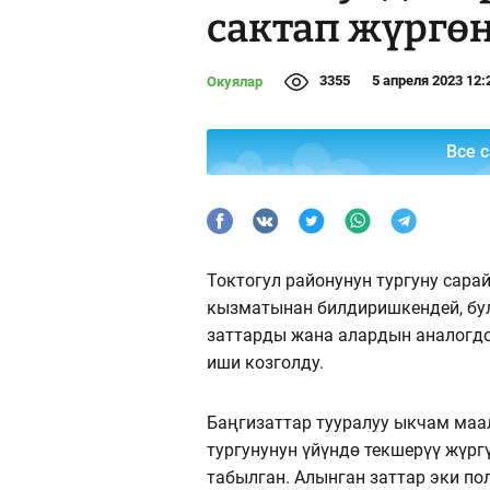
сактап жүргө
3355
5 апреля 2023 12:
Окуялар
Все 
Токтогул районунун тургуну сар
кызматынан билдиришкендей, бул
заттарды жана алардын аналогд
иши козголду.
Баңгизаттар тууралуу ыкчам маал
тургунунун үйүндө текшерүү жүрг
табылган. Алынган заттар эки п