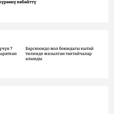
күрөөнү көбөйттү
үчүн 7
Барскоондо жол боюндагы кытай
ыраткан
тилинде жазылган тактайчалар
алынды