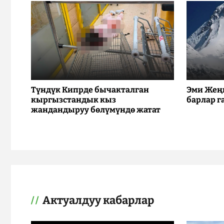
Түндүк Кипрде бычакталган
Эми Жең
кыргызстандык кыз
барлар г
жандандыруу бөлүмүндө жатат
Актуалдуу кабарлар