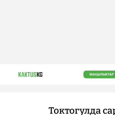
ЖАҢЫЛЫКТАР
Токтогулда са