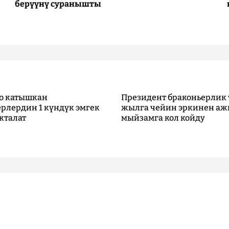
берүүнү суранышты
о катышкан
Президент браконьерлик 
рлердин 1 күндүк эмгек
жылга чейин эркинен аж
кталат
мыйзамга кол койду