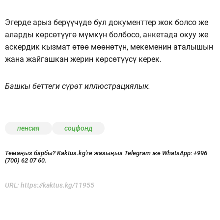
Эгерде арыз берүүчүдө бул документтер жок болсо же
аларды көрсөтүүгө мүмкүн болбосо, анкетада окуу же
аскердик кызмат өтөө мөөнөтүн, мекеменин аталышын
жана жайгашкан жерин көрсөтүүсү керек.
Башкы беттеги сүрөт иллюстрациялык.
пенсия
соцфонд
Темаңыз барбы? Kaktus.kg'ге жазыңыз Telegram же WhatsApp:
+996
(700) 62 07 60.
URL:
https://kaktus.kg/11955