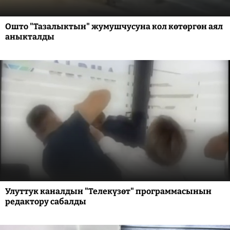
Ошто "Тазалыктын" жумушчусуна кол көтөргөн аял
аныкталды
Улуттук каналдын "Телекүзөт" программасынын
редактору сабалды