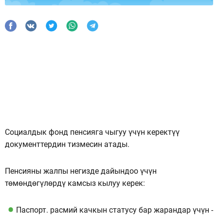
Социалдык фонд пенсияга чыгуу үчүн керектүү
документтердин тизмесин атады.
Пенсияны жалпы негизде дайындоо үчүн
төмөндөгүлөрдү камсыз кылуу керек:
Паспорт. расмий качкын статусу бар жарандар үчүн -