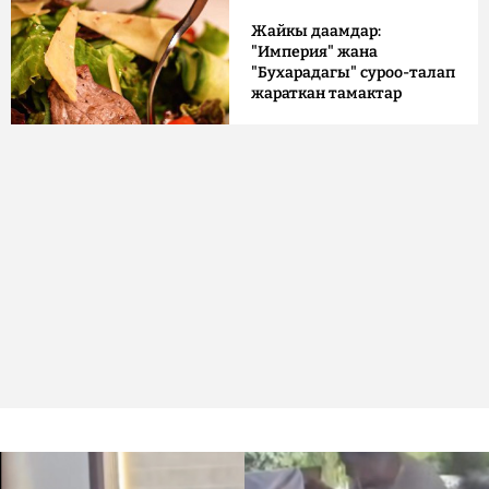
Жайкы даамдар:
"Империя" жана
"Бухарадагы" суроо-талап
жараткан тамактар