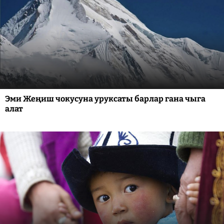
Эми Жеңиш чокусуна уруксаты барлар гана чыга
алат