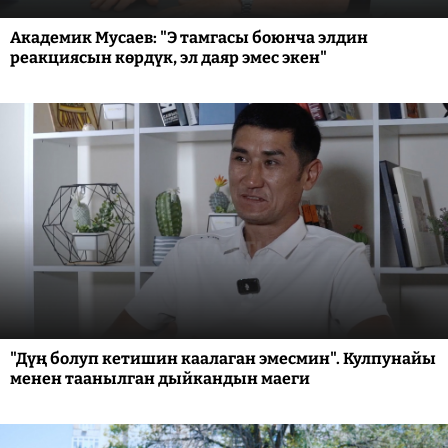
Академик Мусаев: "Э тамгасы боюнча элдин
реакциясын көрдүк, эл даяр эмес экен"
"Дүң болуп кетишин каалаган эмесмин". Кулпунайы
менен таанылган дыйкандын маеги