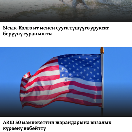
Ысык-Көлгө ит менен сууга түшүүгө уруксат
берүүнү суранышты
АКШ 50 мамлекеттин жарандарына визалык
күрөөнү көбөйттү