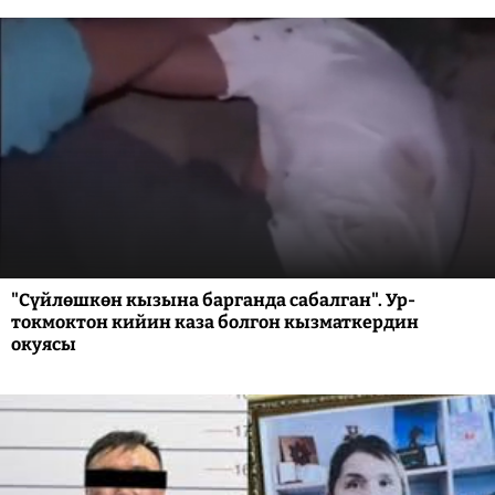
"Сүйлөшкөн кызына барганда сабалган". Ур-
токмоктон кийин каза болгон кызматкердин
окуясы