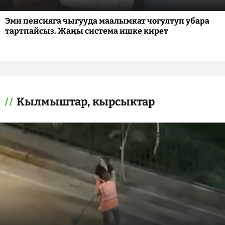
Эми пенсияга чыгууда маалымкат чогултуп убара
тартпайсыз. Жаңы система ишке кирет
Кылмыштар, кырсыктар