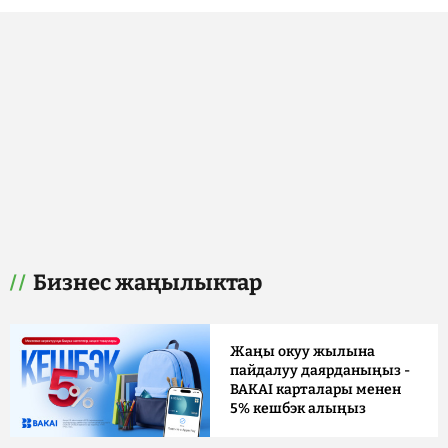
Бизнес жаңылыктар
Жаңы окуу жылына
пайдалуу даярданыңыз -
BAKAI карталары менен
5% кешбэк алыңыз