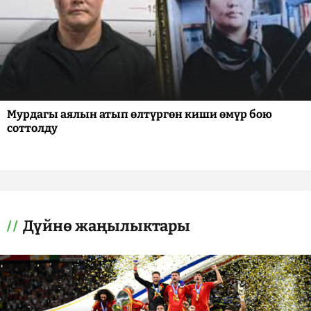
Мурдагы аялын атып өлтүргөн киши өмүр бою
соттолду
Дүйнө жаңылыктары