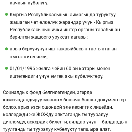
качкын күбөлүгү;
Кыргыз Республикасынын аймагында туруктуу
жашаган чет өлкөлүк жарандар үчүн - Кыргыз
Республикасынын ички иштер органы тарабынан
берилген жашоого уруксат кагазы;
арыз берүүчүнүн иш тажрыйбасын тастыктаган
эмгек китепчеси;
01/01/1996-жылга чейин 60 ай катары менен
иштегендиги үчүн эмгек акы күбөлүктөрү.
Социалдык фонд белгилегендей, эгерде
камсыздандыруу мөөнөтү боюнча башка документтер
болсо, арыз ээси ошондой эле кесиптик лицейди,
колледжди же ЖОЖду аяктагандыгы тууралуу
дипломду, аскердик билетти, аялдар үчүн – балдардын
туулгандыгы тууралуу күбөлүктү тапшыра алат.