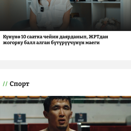
Күнүнө 10 саатка чейин даярданып, ЖРТдан
жогорку балл алган бүтүрүүчүнүн маеги
Спорт