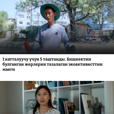
1 катталуучу үчүн 5 таштанды. Бишкектин
булганган жерлерин тазалаган экоактивисттин
маеги