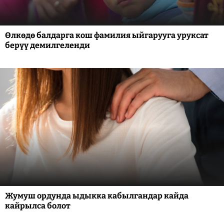
Өлкөдө балдарга кош фамилия ыйгарууга уруксат
берүү демилгеленди
Жумуш ордунда ыдыкка кабылгандар кайда
кайрылса болот