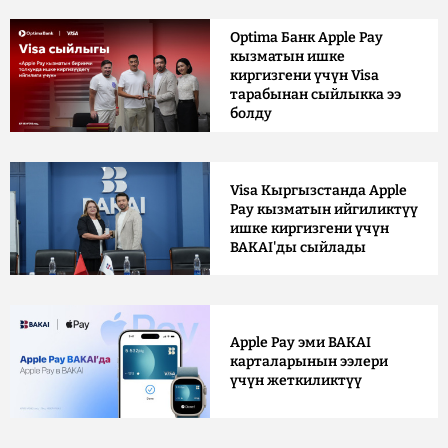
Optima Банк Apple Pay
кызматын ишке
киргизгени үчүн Visa
тарабынан сыйлыкка ээ
болду
Visa Кыргызстанда Apple
Pay кызматын ийгиликтүү
ишке киргизгени үчүн
BAKAI'ды сыйлады
Apple Pay эми BAKAI
карталарынын ээлери
үчүн жеткиликтүү