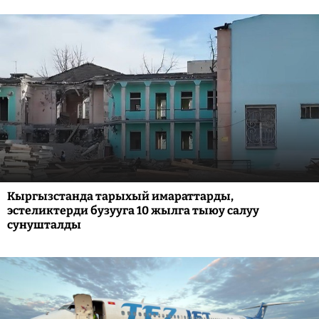
Кыргызстанда тарыхый имараттарды,
эстеликтерди бузууга 10 жылга тыюу салуу
сунушталды