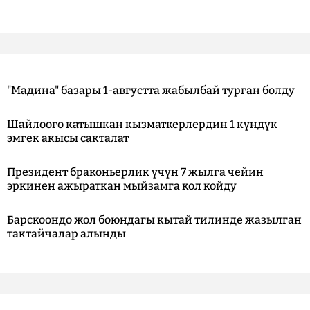
"Мадина" базары 1-августта жабылбай турган болду
Шайлоого катышкан кызматкерлердин 1 күндүк
эмгек акысы сакталат
Президент браконьерлик үчүн 7 жылга чейин
эркинен ажыраткан мыйзамга кол койду
Барскоондо жол боюндагы кытай тилинде жазылган
тактайчалар алынды