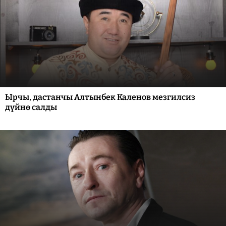
Ырчы, дастанчы Алтынбек Каленов мезгилсиз
дүйнө салды