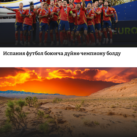
Испания футбол боюнча дүйнө чемпиону болду