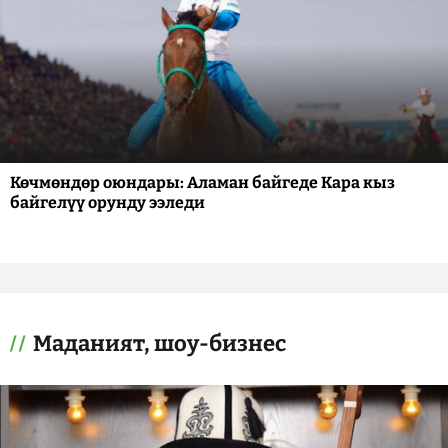
Көчмөндөр оюндары: Аламан байгеде Кара кыз
байгелүү орунду ээледи
Маданият, шоу-бизнес