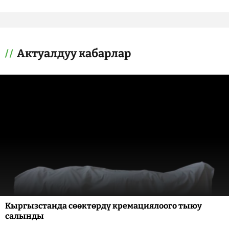
Актуалдуу кабарлар
Кыргызстанда сөөктөрдү кремациялоого тыюу
салынды