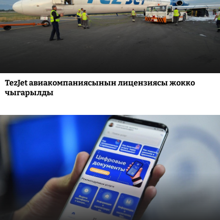
TezJet авиакомпаниясынын лицензиясы жокко
чыгарылды