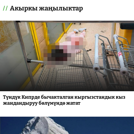
Акыркы жаңылыктар
Түндүк Кипрде бычакталган кыргызстандык кыз
жандандыруу бөлүмүндө жатат