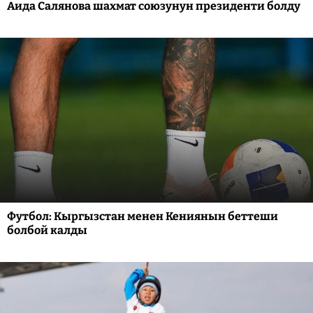
Аида Салянова шахмат союзунун президенти болду
Футбол: Кыргызстан менен Кениянын беттеши
болбой калды