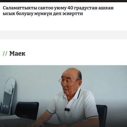
Саламаттыкты сактоо уюму 40 градустан ашкан
ысык болушу мүмкүн деп эскертти
Маек