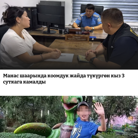
Манас шаарында коомдук жайда түкүргөн кыз 3
суткага камалды