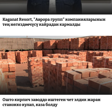
Kaganat Resort, "Аврора групп" компанияларынын
тең негиздөөчүсү кайрадан кармалды
Ошто кирпич заводдо иштеген чет элдик жаран
станокко кулап, каза болду