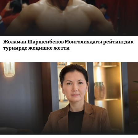
Жоламан Шаршенбеков Монголиядагы рейтингдик
турнирде жеңишке жетти