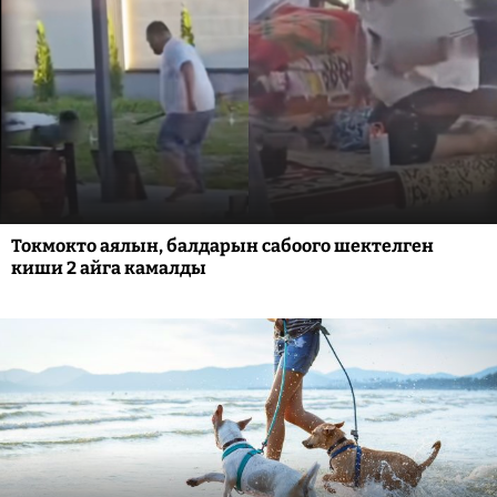
Токмокто аялын, балдарын сабоого шектелген
киши 2 айга камалды