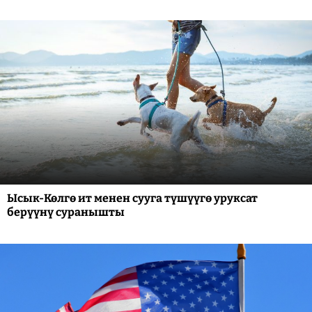
Ысык-Көлгө ит менен сууга түшүүгө уруксат
берүүнү суранышты