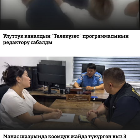
Улуттук каналдын "Телекүзөт" программасынын
редактору сабалды
Манас шаарында коомдук жайда түкүргөн кыз 3