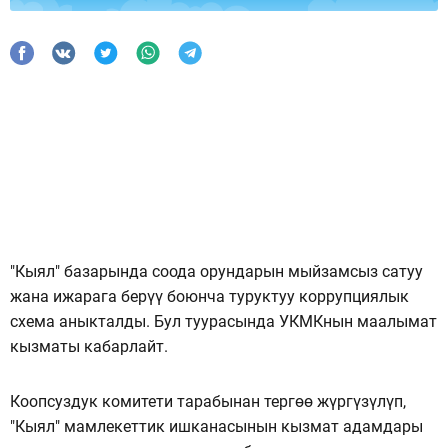
"Кыял" базарында соода орундарын мыйзамсыз сатуу
жана ижарага берүү боюнча туруктуу коррупциялык
схема аныкталды. Бул туурасында УКМКнын маалымат
кызматы кабарлайт.
Коопсуздук комитети тарабынан тергөө жүргүзүлүп,
"Кыял" мамлекеттик ишканасынын кызмат адамдары