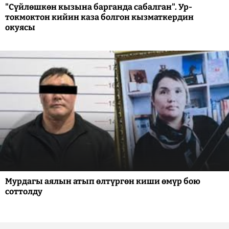
"Сүйлөшкөн кызына барганда сабалган". Ур-
токмоктон кийин каза болгон кызматкердин
окуясы
Мурдагы аялын атып өлтүргөн киши өмүр бою
соттолду