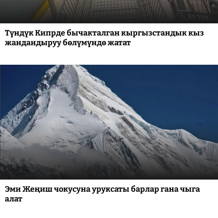
Түндүк Кипрде бычакталган кыргызстандык кыз
жандандыруу бөлүмүндө жатат
Эми Жеңиш чокусуна уруксаты барлар гана чыга
алат