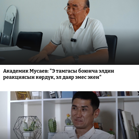
Академик Мусаев: "Э тамгасы боюнча элдин
реакциясын көрдүк, эл даяр эмес экен"