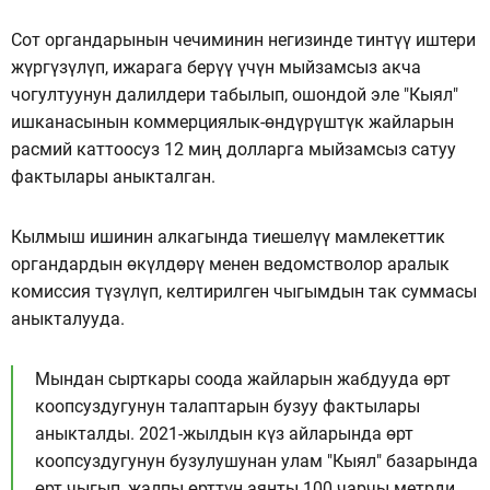
Сот органдарынын чечиминин негизинде тинтүү иштери
жүргүзүлүп, ижарага берүү үчүн мыйзамсыз акча
чогултуунун далилдери табылып, ошондой эле "Кыял"
ишканасынын коммерциялык-өндүрүштүк жайларын
расмий каттоосуз 12 миң долларга мыйзамсыз сатуу
фактылары аныкталган.
Кылмыш ишинин алкагында тиешелүү мамлекеттик
органдардын өкүлдөрү менен ведомстволор аралык
комиссия түзүлүп, келтирилген чыгымдын так суммасы
аныкталууда.
Мындан сырткары соода жайларын жабдууда өрт
коопсуздугунун талаптарын бузуу фактылары
аныкталды. 2021-жылдын күз айларында өрт
коопсуздугунун бузулушунан улам "Кыял" базарында
өрт чыгып, жалпы өрттүн аянты 100 чарчы метрди