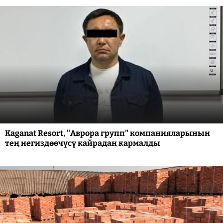
Kaganat Resort, "Аврора групп" компанияларынын
тең негиздөөчүсү кайрадан кармалды