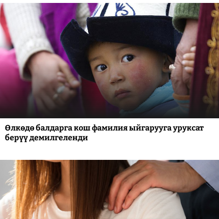
Өлкөдө балдарга кош фамилия ыйгарууга уруксат
берүү демилгеленди