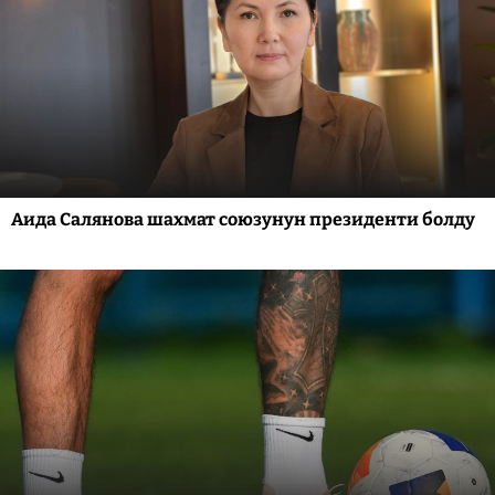
Аида Салянова шахмат союзунун президенти болду