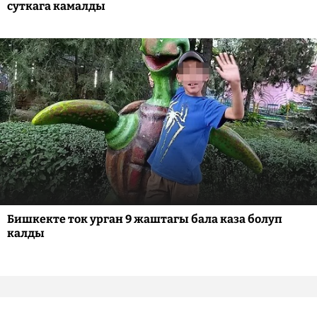
суткага камалды
Бишкекте ток урган 9 жаштагы бала каза болуп
калды