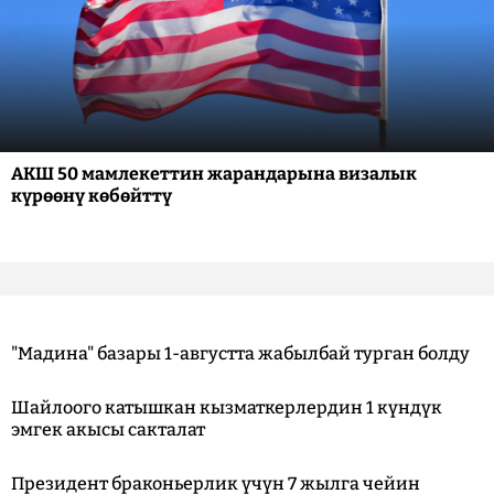
АКШ 50 мамлекеттин жарандарына визалык
күрөөнү көбөйттү
"Мадина" базары 1-августта жабылбай турган болду
Шайлоого катышкан кызматкерлердин 1 күндүк
эмгек акысы сакталат
Президент браконьерлик үчүн 7 жылга чейин