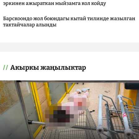
эркинен ажыраткан мыйзамга кол койду
Барскоондо жол боюндагы кытай тилинде жазылган
тактайчалар алынды
Акыркы жаңылыктар