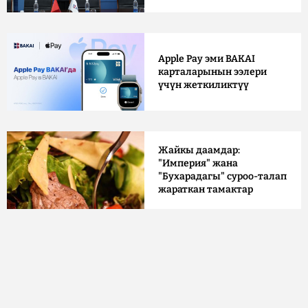
Apple Pay эми BAKAI
карталарынын ээлери
үчүн жеткиликтүү
Жайкы даамдар:
"Империя" жана
"Бухарадагы" суроо-талап
жараткан тамактар