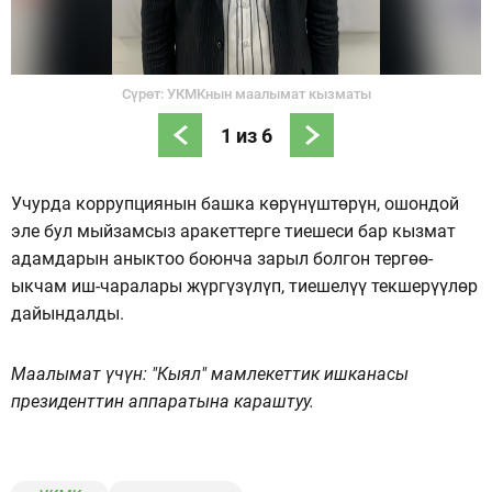
Сүрөт: УКМКнын маалымат кызматы
1
из
6
Учурда коррупциянын башка көрүнүштөрүн, ошондой
эле бул мыйзамсыз аракеттерге тиешеси бар кызмат
адамдарын аныктоо боюнча зарыл болгон тергөө-
ыкчам иш-чаралары жүргүзүлүп, тиешелүү текшерүүлөр
дайындалды.
Маалымат үчүн: "Кыял" мамлекеттик ишканасы
президенттин аппаратына караштуу.