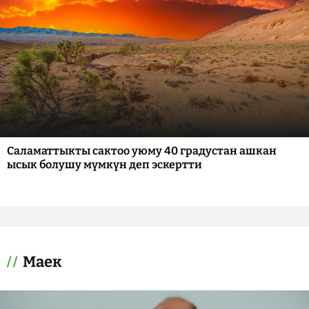
Саламаттыкты сактоо уюму 40 градустан ашкан
ысык болушу мүмкүн деп эскертти
Маек