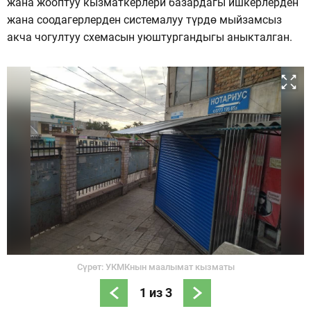
жана жооптуу кызматкерлери базардагы ишкерлерден
жана соодагерлерден системалуу түрдө мыйзамсыз
акча чогултуу схемасын уюштургандыгы аныкталган.
Сүрөт: УКМКнын маалымат кызматы
1
из
3