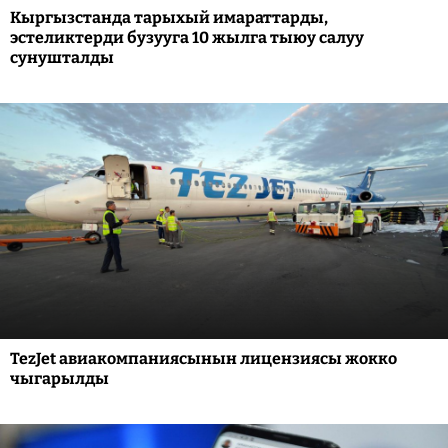
Кыргызстанда тарыхый имараттарды,
эстеликтерди бузууга 10 жылга тыюу салуу
сунушталды
TezJet авиакомпаниясынын лицензиясы жокко
чыгарылды