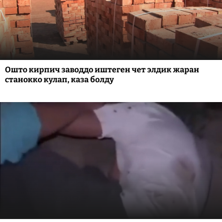
Ошто кирпич заводдо иштеген чет элдик жаран
станокко кулап, каза болду