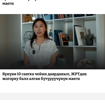
маеги
Күнүнө 10 саатка чейин даярданып, ЖРТдан
жогорку балл алган бүтүрүүчүнүн маеги