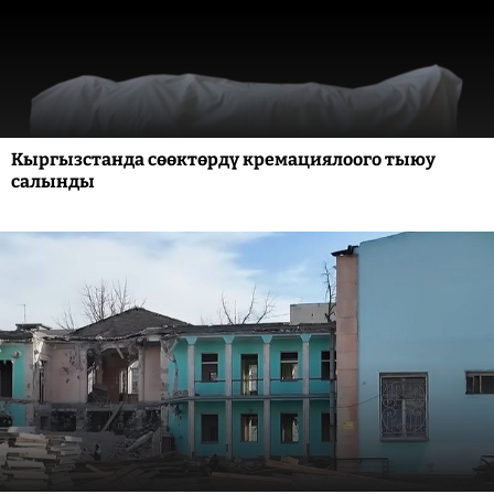
Кыргызстанда сөөктөрдү кремациялоого тыюу
салынды