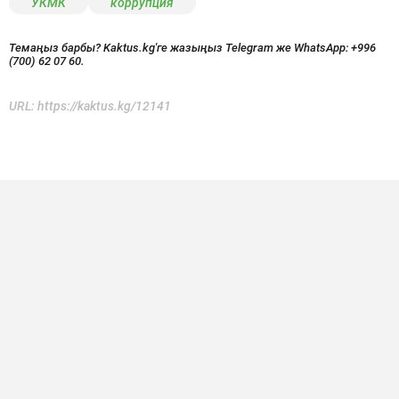
УКМК
коррупция
Темаңыз барбы? Kaktus.kg'ге жазыңыз Telegram же WhatsApp:
+996
(700) 62 07 60.
URL:
https://kaktus.kg/12141