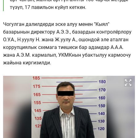
түзүп, 17 павильон күйүп кеткен.
Чогулган далилдерди эске алуу менен "Кыял"
базарынын директору А.Э.Э., базардын контролёрлору
О.У.А., Н.ууулу Н. жана Ж.уулу А., ошондой эле аталган
коррупциялык схемага тиешеси бар адамдар А.А.А.
жана А.Э.М. кармалып, УКМКнын убактылуу кармоочу
жайына киргизилди.