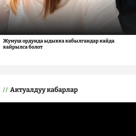
Жумуш ордунда ыдыкка кабылгандар кайда
кайрылса болот
Актуалдуу кабарлар