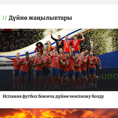
Дүйнө жаңылыктары
Испания футбол боюнча дүйнө чемпиону болду