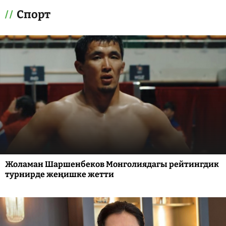
Спорт
Жоламан Шаршенбеков Монголиядагы рейтингдик
турнирде жеңишке жетти