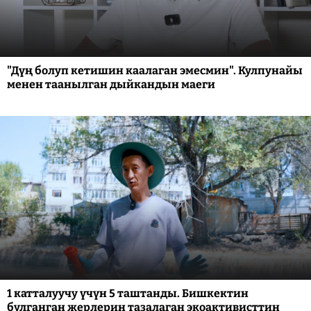
"Дүң болуп кетишин каалаган эмесмин". Кулпунайы
менен таанылган дыйкандын маеги
1 катталуучу үчүн 5 таштанды. Бишкектин
булганган жерлерин тазалаган экоактивисттин