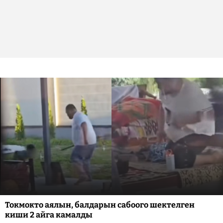
Токмокто аялын, балдарын сабоого шектелген
киши 2 айга камалды