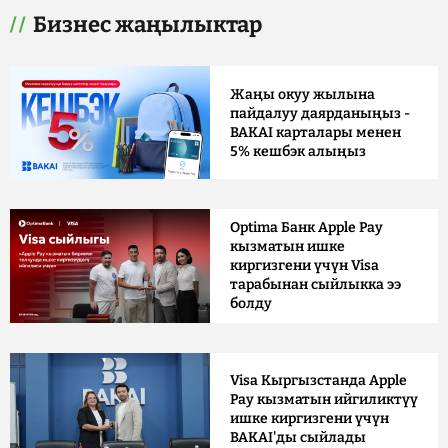
Бизнес жаңылыктар
Жаңы окуу жылына
пайдалуу даярданыңыз -
BAKAI карталары менен
5% кешбэк алыңыз
Optima Банк Apple Pay
кызматын ишке
киргизгени үчүн Visa
тарабынан сыйлыкка ээ
болду
Visa Кыргызстанда Apple
Pay кызматын ийгиликтүү
ишке киргизгени үчүн
BAKAI'ды сыйлады