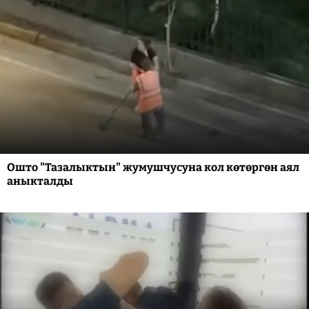
Ошто "Тазалыктын" жумушчусуна кол көтөргөн аял
аныкталды