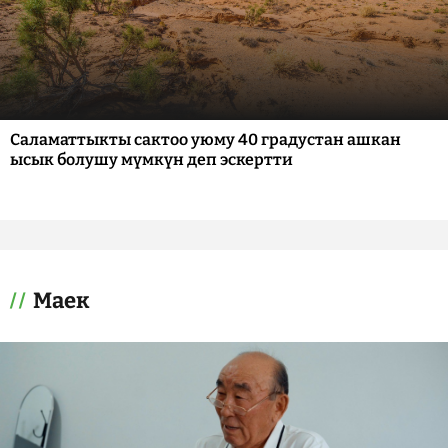
Саламаттыкты сактоо уюму 40 градустан ашкан
ысык болушу мүмкүн деп эскертти
Маек