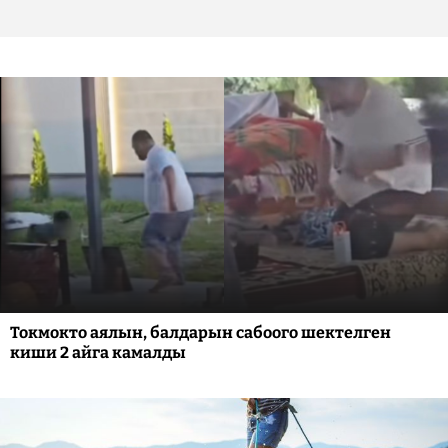
Токмокто аялын, балдарын сабоого шектелген
киши 2 айга камалды