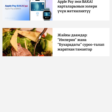
Apple Pay эми BAKAI
карталарынын ээлери
үчүн жеткиликтүү
Жайкы даамдар:
"Империя" жана
"Бухарадагы" суроо-талап
жараткан тамактар