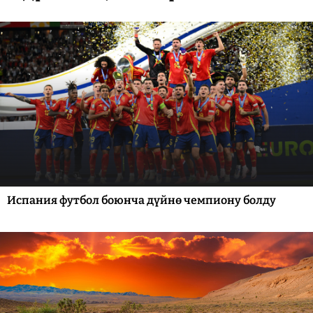
Испания футбол боюнча дүйнө чемпиону болду