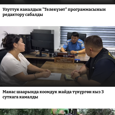
Улуттук каналдын "Телекүзөт" программасынын
редактору сабалды
Манас шаарында коомдук жайда түкүргөн кыз 3
суткага камалды