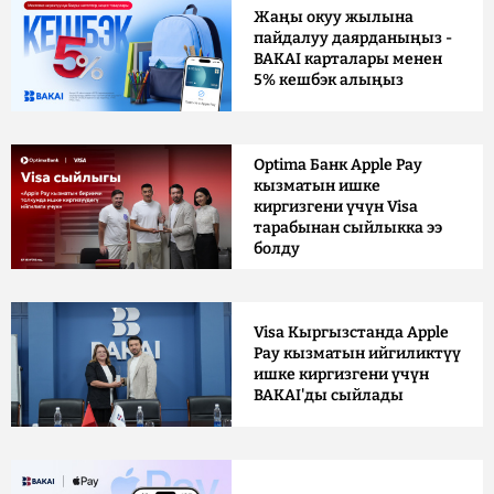
Жаңы окуу жылына
пайдалуу даярданыңыз -
BAKAI карталары менен
5% кешбэк алыңыз
Optima Банк Apple Pay
кызматын ишке
киргизгени үчүн Visa
тарабынан сыйлыкка ээ
болду
Visa Кыргызстанда Apple
Pay кызматын ийгиликтүү
ишке киргизгени үчүн
BAKAI'ды сыйлады