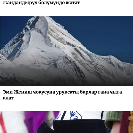
жандандыруу бөлүмүндө жатат
Эми Жеңиш чокусуна уруксаты барлар гана чыга
алат