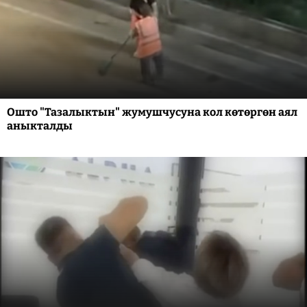
Ошто "Тазалыктын" жумушчусуна кол көтөргөн аял
аныкталды