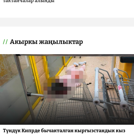
тактайчалар алынды
Акыркы жаңылыктар
Түндүк Кипрде бычакталган кыргызстандык кыз