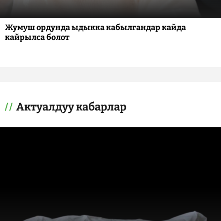
Жумуш ордунда ыдыкка кабылгандар кайда
кайрылса болот
Актуалдуу кабарлар