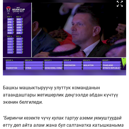
Башкы машыктыруучу улуттук команданын
атаандаштары жетишерлик деңгээлде абдан күчтүү
экенин белгиледи.
"Биринчи кезекте чүчү кулак тартуу аземи укмуштуудай
өттү деп айта алам жана бул салтанатка катышканыма