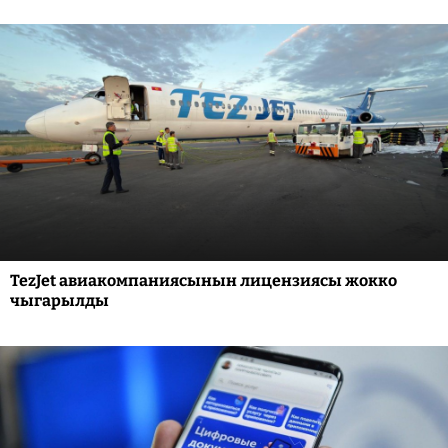
TezJet авиакомпаниясынын лицензиясы жокко
чыгарылды