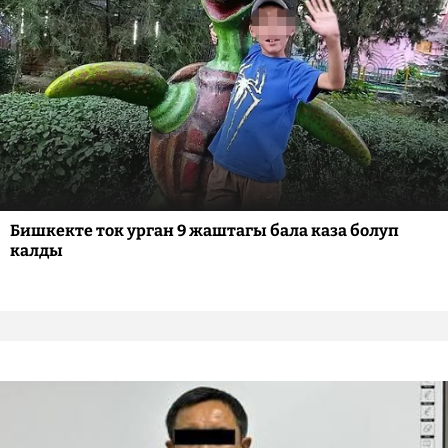
Бишкекте ток урган 9 жаштагы бала каза болуп
калды