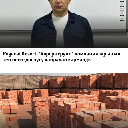
Kaganat Resort, "Аврора групп" компанияларынын
тең негиздөөчүсү кайрадан кармалды