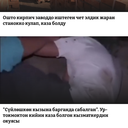
Ошто кирпич заводдо иштеген чет элдик жаран
станокко кулап, каза болду
"Сүйлөшкөн кызына барганда сабалган". Ур-
токмоктон кийин каза болгон кызматкердин
окуясы