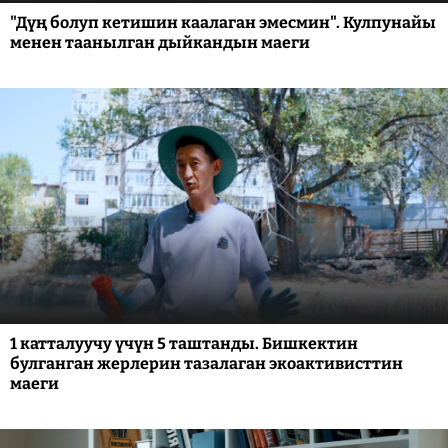
"Дүң болуп кетишин каалаган эмесмин". Кулпунайы
менен таанылган дыйкандын маеги
1 катталуучу үчүн 5 таштанды. Бишкектин
булганган жерлерин тазалаган экоактивисттин
маеги