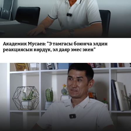
Академик Мусаев: "Э тамгасы боюнча элдин
реакциясын көрдүк, эл даяр эмес экен"