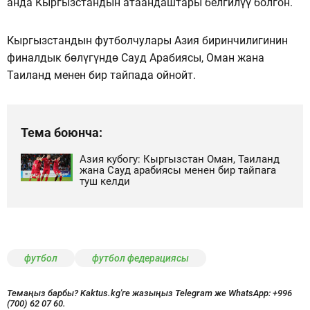
анда Кыргызстандын атаандаштары белгилүү болгон.
Кыргызстандын футболчулары Азия биринчилигинин
финалдык бөлүгүндө Сауд Арабиясы, Оман жана
Таиланд менен бир тайпада ойнойт.
Тема боюнча:
Азия кубогу: Кыргызстан Оман, Таиланд
жана Сауд арабиясы менен бир тайпага
туш келди
футбол
футбол федерациясы
Темаңыз барбы? Kaktus.kg'ге жазыңыз Telegram же WhatsApp:
+996
(700) 62 07 60.