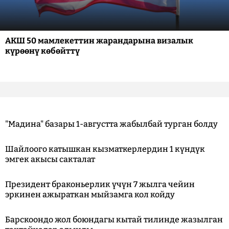
АКШ 50 мамлекеттин жарандарына визалык
күрөөнү көбөйттү
"Мадина" базары 1-августта жабылбай турган болду
Шайлоого катышкан кызматкерлердин 1 күндүк
эмгек акысы сакталат
Президент браконьерлик үчүн 7 жылга чейин
эркинен ажыраткан мыйзамга кол койду
Барскоондо жол боюндагы кытай тилинде жазылган