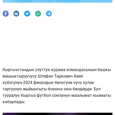
Кыргызстандын улуттук курама командасынын башкы
машыктыруучусу Штефан Таркович Азия
кубогунун-2024 финалдык бөлүгүнө чүчү кулак
тартуунун жыйынтыгы боюнча оюн билдирди. Бул
тууралуу Кыргыз футбол союзунун маалымат кызматы
кабарлады.