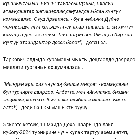
кубанычтамын. Биз "F" тайпасындабыз, биздин
атаандаштар жетишерлик деңгээлде абдан күчтүү
командалар. Сауд Аравиясы - буга чейинки Дүйнө
чемпиондугунун катышуучусу, алар тайпадагы эң күчтүү
команда деп эсептейм. Таиланд менен Оман да бир топ
күчтүү атаандаштар десек болот", -
деген ал.
Таркович алдыда кураманы мыкты деңгээлде даярдоо
милдети турганын кошумчалады.
"Мындан ары биз үчүн эң башкы милдет - команданы
бул турнирге даярдоо. Албетте, мен ийгиликке, биздин
жеңишке, максатыбызга жетерибизге ишенем. Бирге
алга!", -
деди башкы машыктыруучу.
Эскерте кетсек, 11-майда Доха шаарында Азия
кубогу-2024 турнирине чүчү кулак тартуу аземи өтүп,