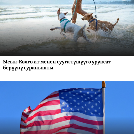
Ысык-Көлгө ит менен сууга түшүүгө уруксат
берүүнү суранышты