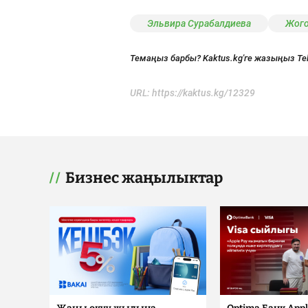
Эльвира Сурабалдиева
Жого
Темаңыз барбы? Kaktus.kg'ге жазыңыз Te
URL:
https://kaktus.kg/12329
Бизнес жаңылыктар