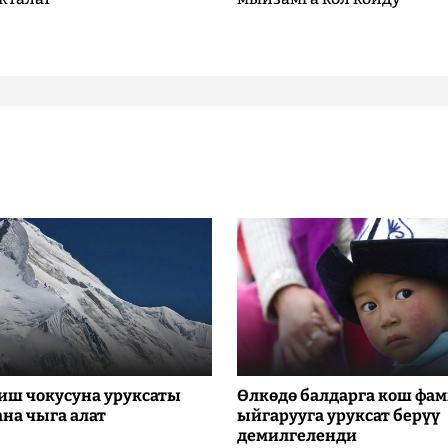
иш чокусуна уруксаты
Өлкөдө балдарга кош фа
ана чыга алат
ыйгарууга уруксат берүү
демилгеленди