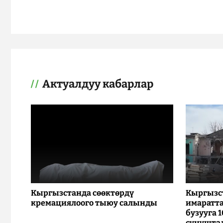
Актуалдуу кабарлар
Кыргызстанда сөөктөрдү
Кыргызс
кремациялоого тыюу салынды
имаратта
бузууга 
сунушта