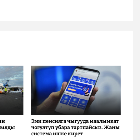
ын
Эми пенсияга чыгууда маалымкат
рылды
чогултуп убара тартпайсыз. Жаңы
система ишке кирет