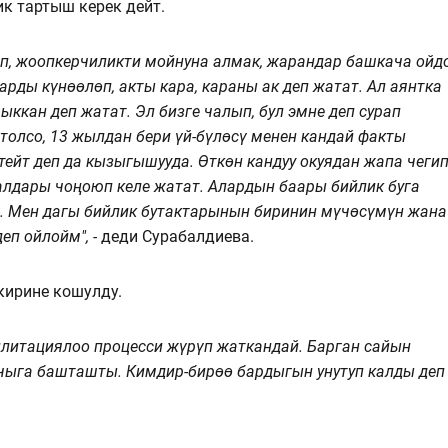
ик тартыш керек дейт.
ап, жоопкерчиликти мойнуна алмак, жарандар башкача ойд
арды күнөөлөп, акты кара, караны ак деп жатат. Ал аянтка
ыккан деп жатат. Эл бизге чалып, бул эмне деп сурап
толсо, 13 жылдан бери үй-бүлөсү менен кандай факты
ейт деп да кызыгышууда. Өткөн кандуу окуядан жапа чегип
лдары чоңоюп келе жатат. Алардын баары бийлик буга
т. Мен дагы бийлик бутактарынын биринин мүчөсүмүн жана
п ойлойм", -
деди Сурабалдиева.
кирине кошулду.
илитациялоо процесси жүрүп жаткандай. Барган сайын
 чыга башташты. Кимдир-бирөө бардыгын унутуп калды деп