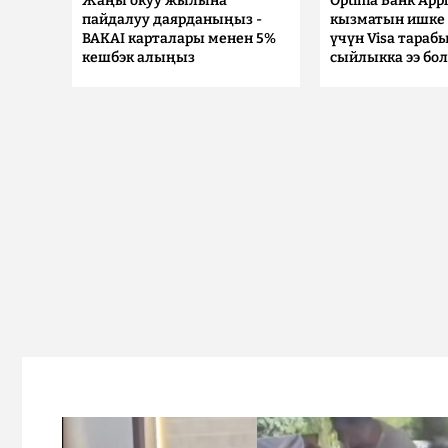
Жаңы окуу жылына
Optima Банк Appl
пайдалуу даярданыңыз -
кызматын ишке 
BAKAI карталары менен 5%
үчүн Visa тараб
кешбэк алыңыз
сыйлыкка ээ бо