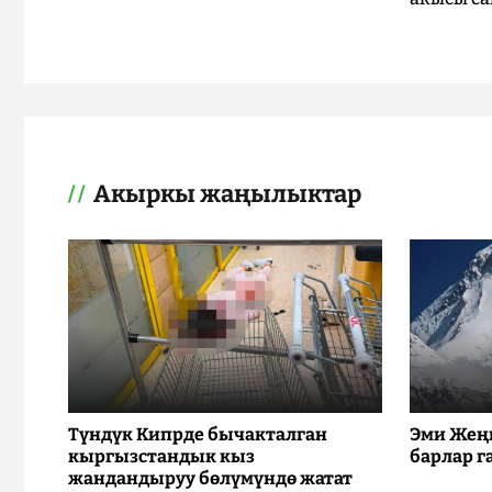
Акыркы жаңылыктар
Түндүк Кипрде бычакталган
Эми Жең
кыргызстандык кыз
барлар г
жандандыруу бөлүмүндө жатат