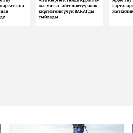
e Pay
Visa Кыргызстанда Apple Pay
Apple Pay
киргизгени
кызматын ийгиликтүү ишке
карталар
ынан
киргизгени үчүн BAKAI'ды
жеткилик
лду
сыйлады