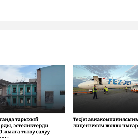
танда тарыхый
TezJet авиакомпаниясын
рды, эстеликтерди
лицензиясы жокко чыга
10 жылга тыюу салуу
лды