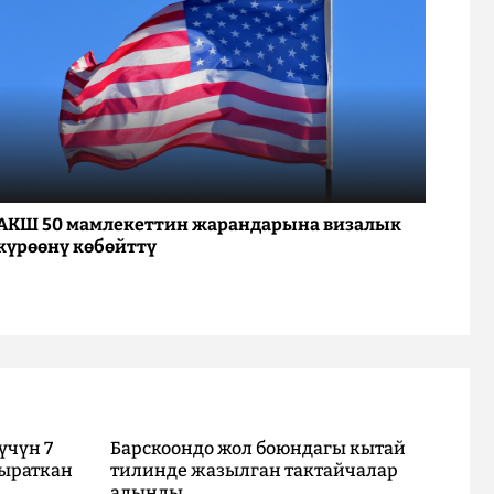
АКШ 50 мамлекеттин жарандарына визалык
күрөөнү көбөйттү
үчүн 7
Барскоондо жол боюндагы кытай
ыраткан
тилинде жазылган тактайчалар
алынды