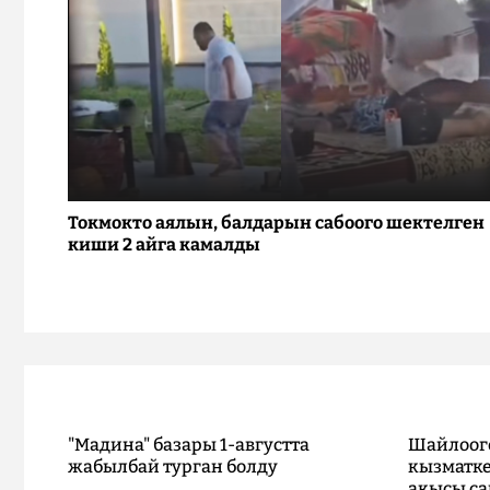
Токмокто аялын, балдарын сабоого шектелген
киши 2 айга камалды
"Мадина" базары 1-августта
Шайлоог
жабылбай турган болду
кызматке
акысы са