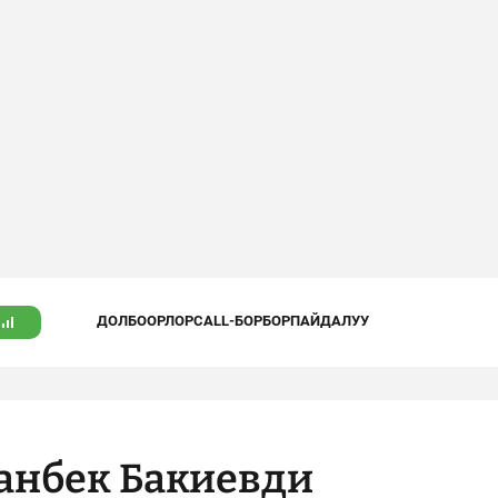
ДОЛБООРЛОР
CALL-БОРБОР
ПАЙДАЛУУ
манбек Бакиевди