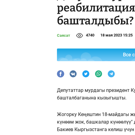
реабилитация
башталдыбы?
4740
18 мая 2023 15:25
Саясат
Все 
Депутаттар мурдагы президент К
башталбаганына кызыгышты.
Жогорку Кеңештин 18-майдагы ж
күнөөм жок, башкалар күнөөлүү" 
Бакиев Кыргызстанга келиш үчүн 