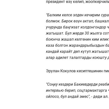
президент өзү келип, жоопкерчил
"Балким келсе элден кечирим сур
болмок. Бирок өзүн актап, башкал
учурунда баңгизат колдонгондор ч
жатышат. Бул жерде 30 жылга сот
боюнча жашап келгенин ким иликт
каза болгон жарандарыбыздын ба
кандай карайт деп күтүп жатыша
алар адилет талаптарды коюшту де
Эрулан Кокулов кесиптешинин пи
"Соңку кездери Бакиевдерди реаб
интервью берип, соцтармактарга
ойлосо, бул андай эмес", -
деди ал.