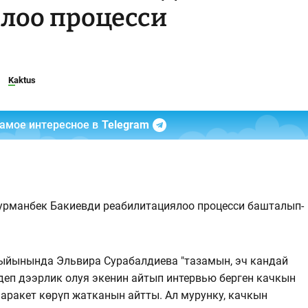
лоо процесси
Kaktus
самое интересное в
Telegram
урманбек Бакиевди реабилитациялоо процесси башталып-
ыйынында Эльвира Сурабалдиева "тазамын, эч кандай
деп дээрлик олуя экенин айтып интервью берген качкын
аракет көрүп жатканын айтты. Ал мурунку, качкын