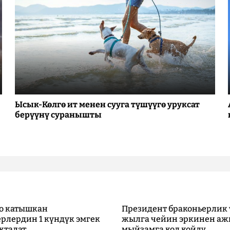
Ысык-Көлгө ит менен сууга түшүүгө уруксат
берүүнү суранышты
о катышкан
Президент браконьерлик 
рлердин 1 күндүк эмгек
жылга чейин эркинен аж
кталат
мыйзамга кол койду