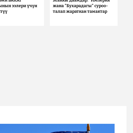
 эми BAKAI
Жайкы даамдар: "Империя"
ынын ээлери үчүн
жана "Бухарадагы" суроо-
түү
талап жараткан тамактар