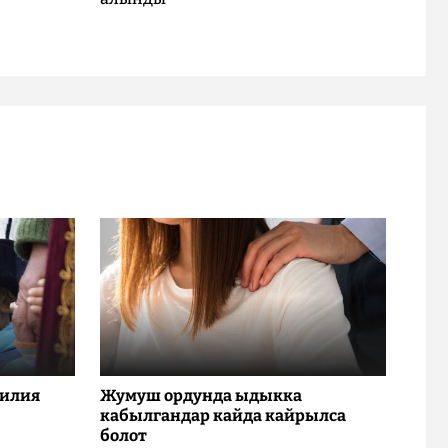
милия
Жумуш ордунда ыдыкка
кабылгандар кайда кайрылса
болот