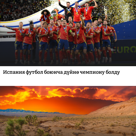
Испания футбол боюнча дүйнө чемпиону болду