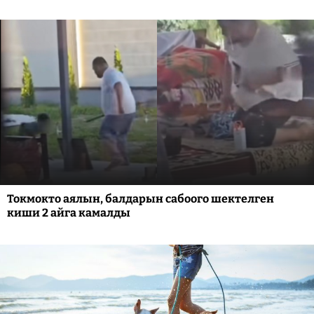
Токмокто аялын, балдарын сабоого шектелген
киши 2 айга камалды