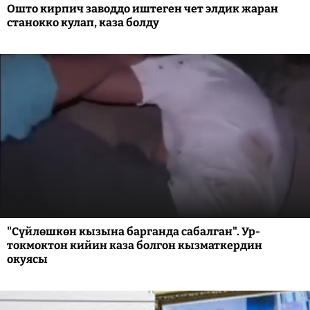
Ошто кирпич заводдо иштеген чет элдик жаран
станокко кулап, каза болду
"Сүйлөшкөн кызына барганда сабалган". Ур-
токмоктон кийин каза болгон кызматкердин
окуясы