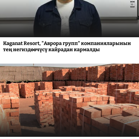
Kaganat Resort, "Аврора групп" компанияларынын
тең негиздөөчүсү кайрадан кармалды