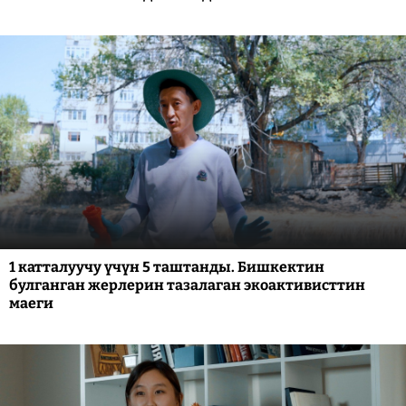
1 катталуучу үчүн 5 таштанды. Бишкектин
булганган жерлерин тазалаган экоактивисттин
маеги