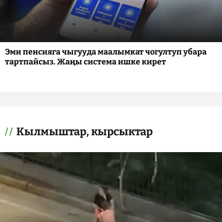
Эми пенсияга чыгууда маалымкат чогултуп убара
тартпайсыз. Жаңы система ишке кирет
Кылмыштар, кырсыктар