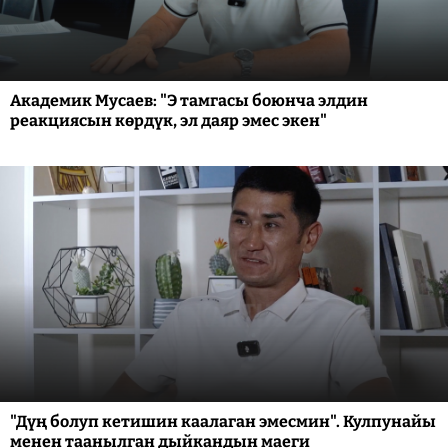
Академик Мусаев: "Э тамгасы боюнча элдин
реакциясын көрдүк, эл даяр эмес экен"
"Дүң болуп кетишин каалаган эмесмин". Кулпунайы
менен таанылган дыйкандын маеги