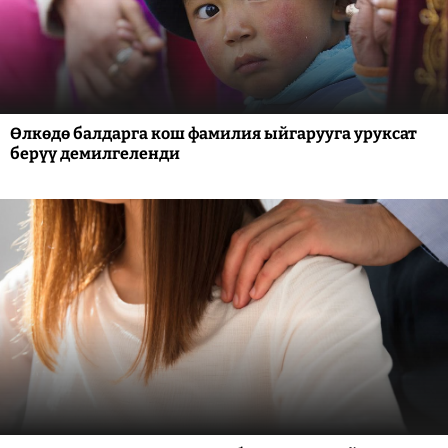
Өлкөдө балдарга кош фамилия ыйгарууга уруксат
берүү демилгеленди