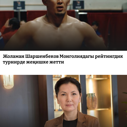
Жоламан Шаршенбеков Монголиядагы рейтингдик
турнирде жеңишке жетти