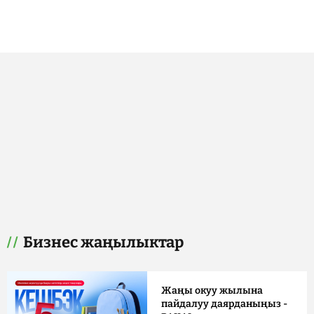
Бизнес жаңылыктар
Жаңы окуу жылына
пайдалуу даярданыңыз -