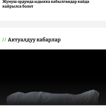
Жумуш ордунда ыдыкка кабылгандар кайда
кайрылса болот
Актуалдуу кабарлар