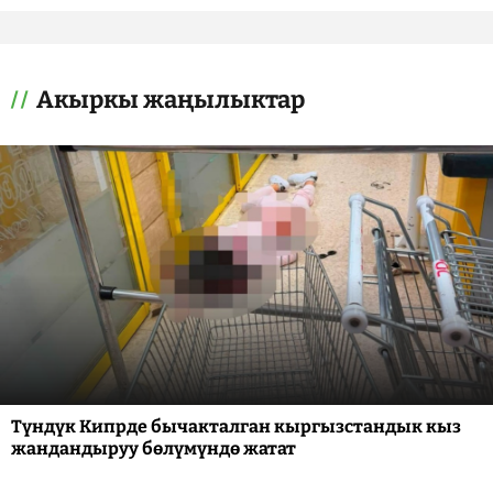
Акыркы жаңылыктар
Түндүк Кипрде бычакталган кыргызстандык кыз
жандандыруу бөлүмүндө жатат