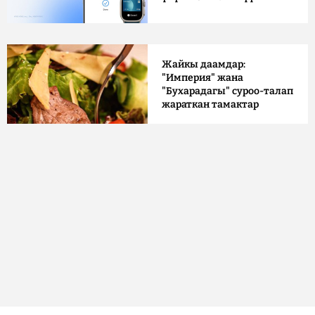
Жайкы даамдар:
"Империя" жана
"Бухарадагы" суроо-талап
жараткан тамактар