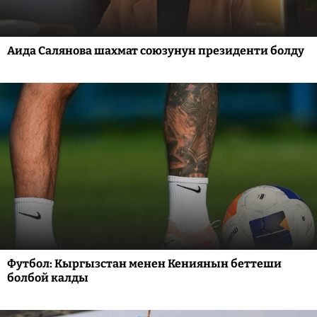
Аида Салянова шахмат союзунун президенти болду
Футбол: Кыргызстан менен Кениянын беттеши
болбой калды