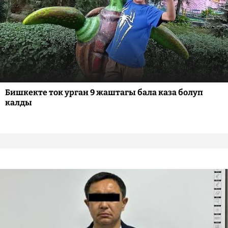
Бишкекте ток урган 9 жаштагы бала каза болуп
калды