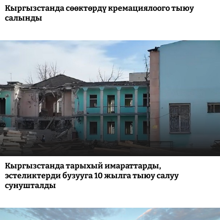
Кыргызстанда сөөктөрдү кремациялоого тыюу
салынды
Кыргызстанда тарыхый имараттарды,
эстеликтерди бузууга 10 жылга тыюу салуу
сунушталды