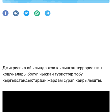
Дмитриевка айылында жок кылынган террористтин
кошуналары болуп чыккан туристтер тобу
кыргызстандыктардан жардам сурап кайрылышты.