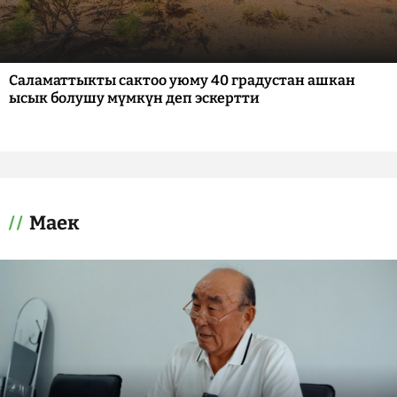
Саламаттыкты сактоо уюму 40 градустан ашкан
ысык болушу мүмкүн деп эскертти
Маек