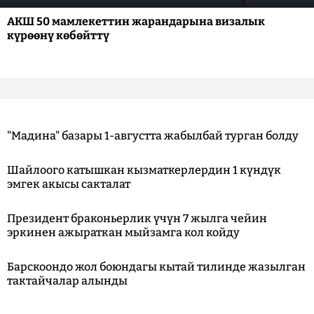
АКШ 50 мамлекеттин жарандарына визалык
күрөөнү көбөйттү
"Мадина" базары 1-августта жабылбай турган болду
Шайлоого катышкан кызматкерлердин 1 күндүк
эмгек акысы сакталат
Президент браконьерлик үчүн 7 жылга чейин
эркинен ажыраткан мыйзамга кол койду
Барскоондо жол боюндагы кытай тилинде жазылган
тактайчалар алынды