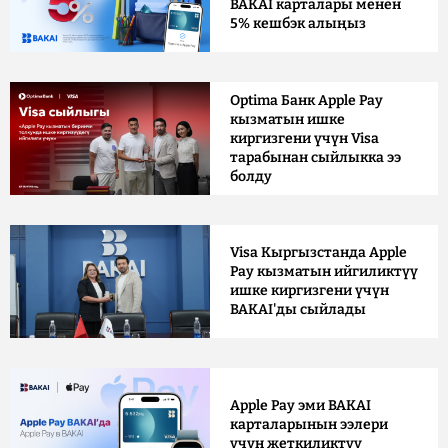
BAKAI карталары менен
5% кешбэк алыңыз
Optima Банк Apple Pay
кызматын ишке
киргизгени үчүн Visa
тарабынан сыйлыкка ээ
болду
Visa Кыргызстанда Apple
Pay кызматын ийгиликтүү
ишке киргизгени үчүн
BAKAI'ды сыйлады
Apple Pay эми BAKAI
карталарынын ээлери
үчүн жеткиликтүү