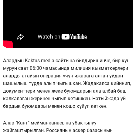
Алардын Kaktus.media сайтына билдиришинче, бир күн
мурун саат 06:00 чамасында милиция кызматкерлери
аларды атайын операция үчүн ижарага алган үйдөн
шашылыш түрдө алып чыгышкан. Жадакалса кийинип,
документтери менен жеке буюмдарын ала албай баш
калкалаган жеринен чыгып кетишкен. Натыйжада үй
бардык буюмдары менен кошо күйүп кеткен.
Алар "Кант" мейманканасына убактылуу
жайгаштырылган. Россиянын аскер базасынын