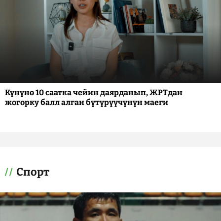
Күнүнө 10 саатка чейин даярданып, ЖРТдан
жогорку балл алган бүтүрүүчүнүн маеги
Спорт