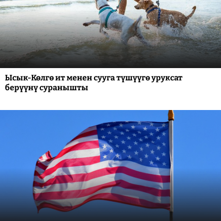
Ысык-Көлгө ит менен сууга түшүүгө уруксат
берүүнү суранышты