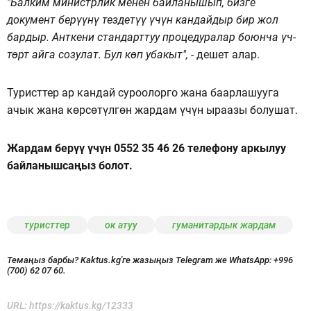
"Балким министрлик менен байланышып, бизге
документ берүүнү тездетүү үчүн кандайдыр бир жол
бардыр. Анткени стандарттуу процедуралар боюнча үч-
төрт айга созулат. Бул көп убакыт", -
дешет алар.
Туристтер ар кандай суроолорго жана баарлашууга
ачык жана көрсөтүлгөн жардам үчүн ыраазы болушат.
Жардам берүү үчүн 0552 35 46 26 телефону аркылуу
байланышсаңыз болот.
туристтер
ок атуу
гуманитардык жардам
Темаңыз барбы? Kaktus.kg'ге жазыңыз Telegram же WhatsApp:
+996
(700) 62 07 60.
URL:
https://kaktus.kg/12333