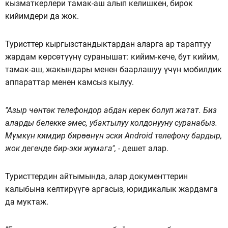
кызматкерлери тамак-аш алып келишкен, бирок
кийимдери да жок.
Туристтер кыргызстандыктардан аларга ар тараптуу
жардам көрсөтүүнү суранышат: кийим-кече, бут кийим,
тамак-аш, жакындары менен баарлашуу үчүн мобилдик
аппараттар менен камсыз кылуу.
"Азыр чөнтөк телефондор абдан керек болуп жатат. Биз
аларды белекке эмес, убактылуу колдонууну суранабыз.
Мүмкүн кимдир бирөөнүн эски Android телефону бардыр,
жок дегенде бир-эки жумага", -
дешет алар.
Туристтердин айтымында, алар документтерин
калыбына келтирүүгө аргасыз, юридикалык жардамга
да муктаж.