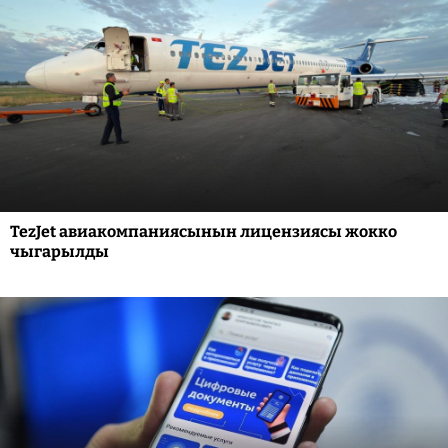
TezJet авиакомпаниясынын лицензиясы жокко
чыгарылды