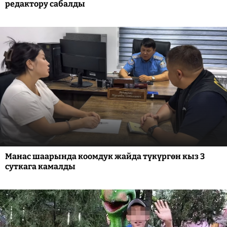
редактору сабалды
Манас шаарында коомдук жайда түкүргөн кыз 3
суткага камалды