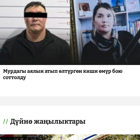
Мурдагы аялын атып өлтүргөн киши өмүр бою
соттолду
Дүйнө жаңылыктары