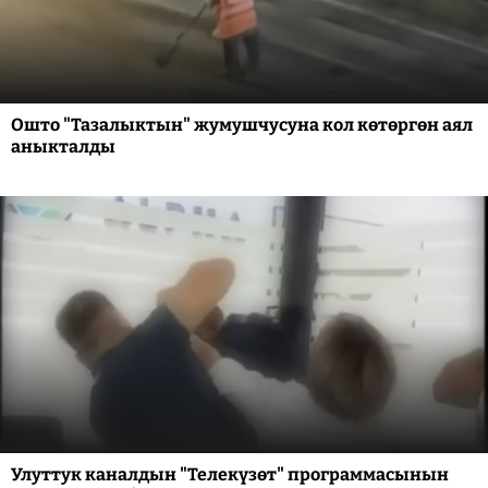
Ошто "Тазалыктын" жумушчусуна кол көтөргөн аял
аныкталды
Улуттук каналдын "Телекүзөт" программасынын