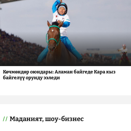
Көчмөндөр оюндары: Аламан байгеде Кара кыз
байгелүү орунду ээледи
Маданият, шоу-бизнес