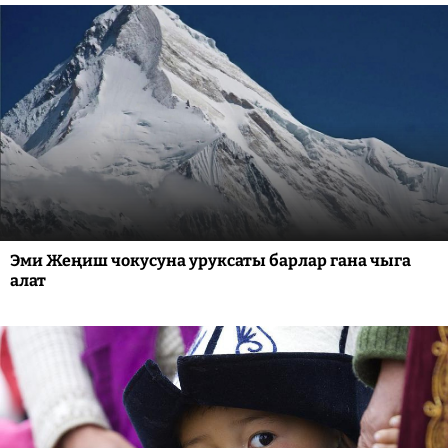
Эми Жеңиш чокусуна уруксаты барлар гана чыга
алат