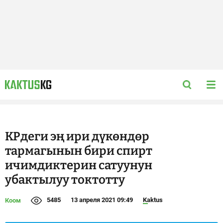
КРдеги эң ири дүкөндөр
тармагынын бири спирт
ичимдиктерин сатуунун
убактылуу токтотту
5485
13 апреля 2021 09:49
Kaktus
Коом