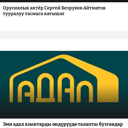
Орусиялык актёр Сергей Безруков Айтматов
тууралуу тасмага катышат
Эми адал азыктарды өндүрүүдө талапты бузгандар