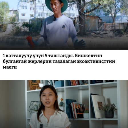
1 катталуучу үчүн 5 таштанды. Бишкектин
булганган жерлерин тазалаган экоактивисттин
маеги