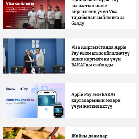
кызматын ишке
киргизгени үчүн Visa
тарабынан сыйлыкка ээ
болду
Visa Кыргызстанда Apple
Pay кызматын ийгиликтүү
ишке киргизгени үчүн
BAKAI'ды сыйлады
Apple Pay эми BAKAI
карталарынын ээлери
үчүн жеткиликтүү
Жайкы даамдар: