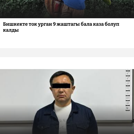
Бишкекте ток урган 9 жаштагы бала каза болуп
калды