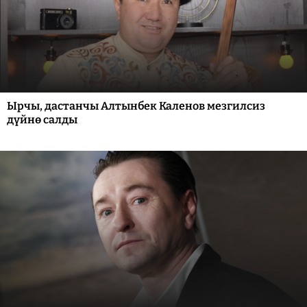
Ырчы, дастанчы Алтынбек Каленов мезгилсиз
дүйнө салды