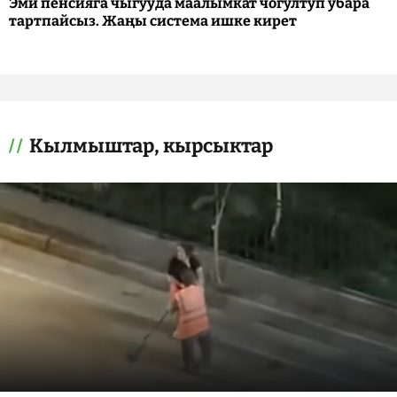
Эми пенсияга чыгууда маалымкат чогултуп убара
тартпайсыз. Жаңы система ишке кирет
Кылмыштар, кырсыктар