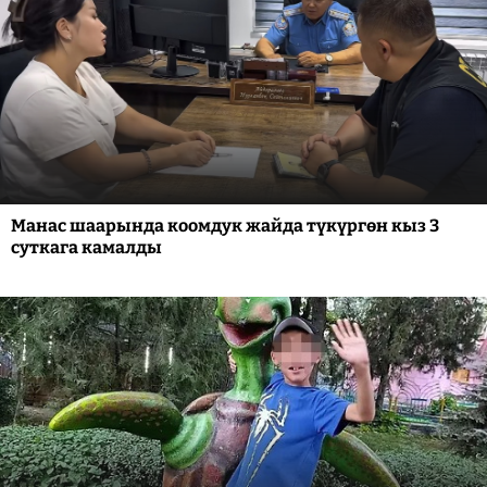
Манас шаарында коомдук жайда түкүргөн кыз 3
суткага камалды