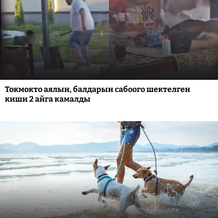
Токмокто аялын, балдарын сабоого шектелген
киши 2 айга камалды