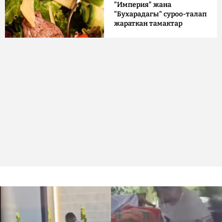
"Империя" жана
"Бухарадагы" суроо-талап
жараткан тамактар