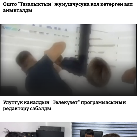
Ошто "Тазалыктын" жумушчусуна кол көтөргөн аял
аныкталды
Улуттук каналдын "Телекүзөт" программасынын
редактору сабалды