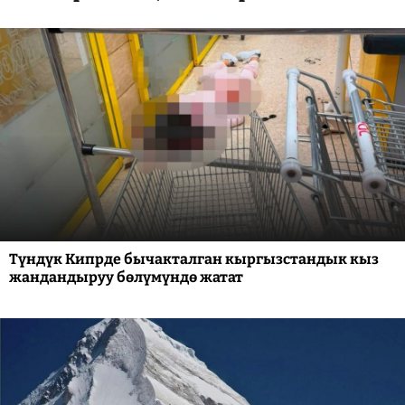
Түндүк Кипрде бычакталган кыргызстандык кыз
жандандыруу бөлүмүндө жатат