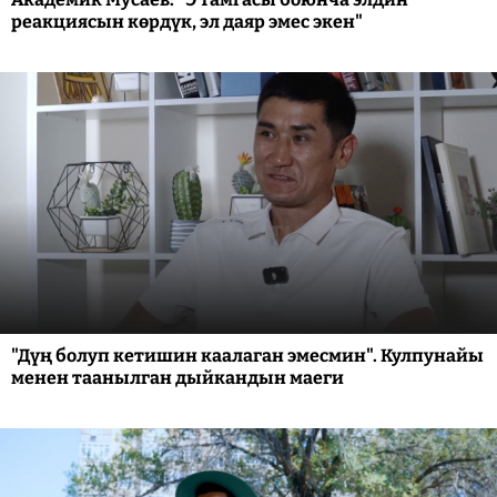
реакциясын көрдүк, эл даяр эмес экен"
"Дүң болуп кетишин каалаган эмесмин". Кулпунайы
менен таанылган дыйкандын маеги