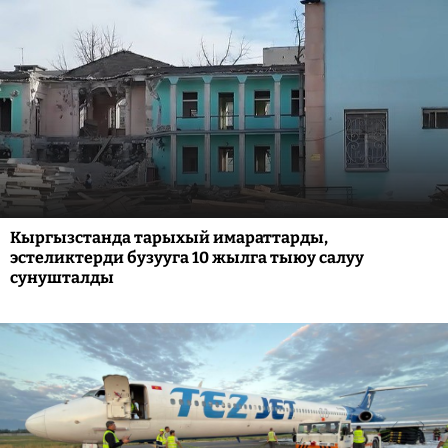
Кыргызстанда тарыхый имараттарды,
эстеликтерди бузууга 10 жылга тыюу салуу
сунушталды