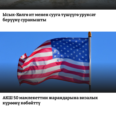
Ысык-Көлгө ит менен сууга түшүүгө уруксат
берүүнү суранышты
АКШ 50 мамлекеттин жарандарына визалык
күрөөнү көбөйттү