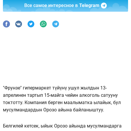
Все самое интересное в
Telegram
"Фрунзе" гипермаркет түйүнү ушул жылдын 13-
апрелинен тартып 15-майга чейин алкоголь сатууну
токтотту. Компания берген маалыматка ылайык, бул
мусулмандардын Орозо айына байланыштуу.
Белгилей кетсек, ыйык Орозо айында мусулмандарга