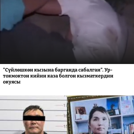
"Сүйлөшкөн кызына барганда сабалган". Ур-
токмоктон кийин каза болгон кызматкердин
окуясы