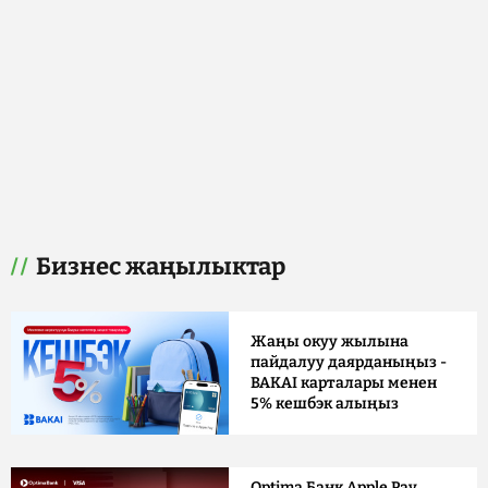
Бизнес жаңылыктар
Жаңы окуу жылына
пайдалуу даярданыңыз -
BAKAI карталары менен
5% кешбэк алыңыз
Optima Банк Apple Pay