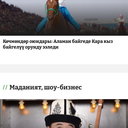
Көчмөндөр оюндары: Аламан байгеде Кара кыз
байгелүү орунду ээледи
Маданият, шоу-бизнес