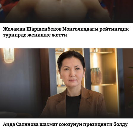
Жоламан Шаршенбеков Монголиядагы рейтингдик
турнирде жеңишке жетти
Аида Салянова шахмат союзунун президенти болду