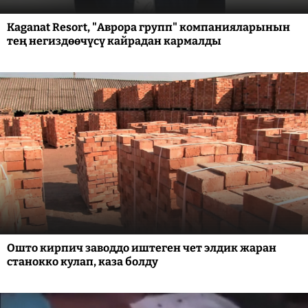
Kaganat Resort, "Аврора групп" компанияларынын
тең негиздөөчүсү кайрадан кармалды
Ошто кирпич заводдо иштеген чет элдик жаран
станокко кулап, каза болду