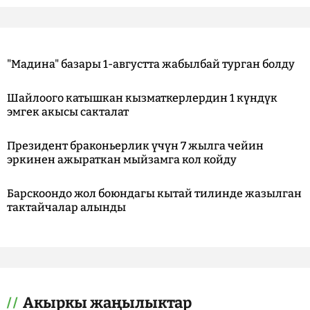
"Мадина" базары 1-августта жабылбай турган болду
Шайлоого катышкан кызматкерлердин 1 күндүк
эмгек акысы сакталат
Президент браконьерлик үчүн 7 жылга чейин
эркинен ажыраткан мыйзамга кол койду
Барскоондо жол боюндагы кытай тилинде жазылган
тактайчалар алынды
Акыркы жаңылыктар