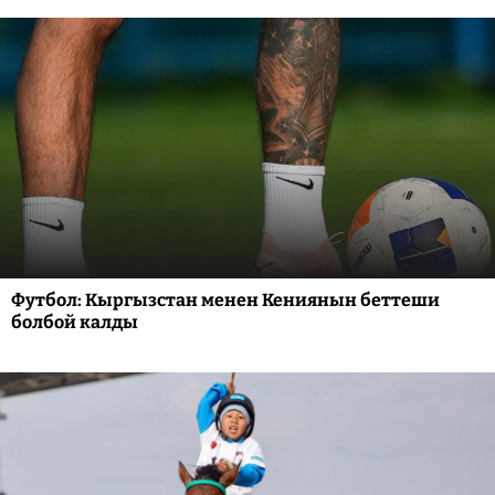
Футбол: Кыргызстан менен Кениянын беттеши
болбой калды