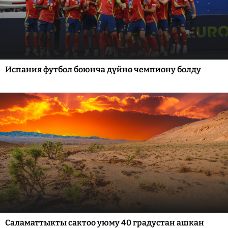
Испания футбол боюнча дүйнө чемпиону болду
Саламаттыкты сактоо уюму 40 градустан ашкан