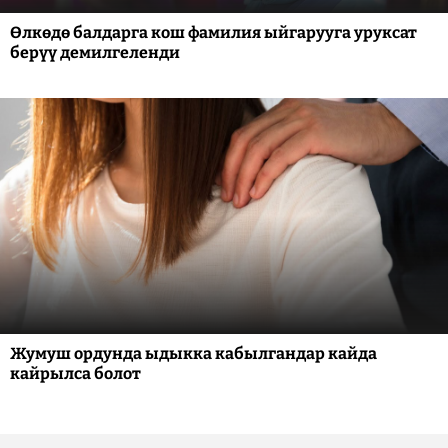
Өлкөдө балдарга кош фамилия ыйгарууга уруксат
берүү демилгеленди
Жумуш ордунда ыдыкка кабылгандар кайда
кайрылса болот