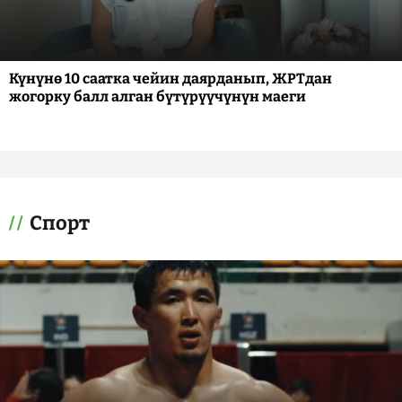
Күнүнө 10 саатка чейин даярданып, ЖРТдан
жогорку балл алган бүтүрүүчүнүн маеги
Спорт