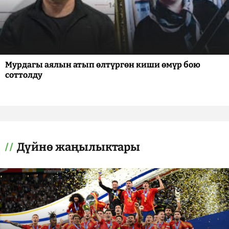
Мурдагы аялын атып өлтүргөн киши өмүр бою
соттолду
Дүйнө жаңылыктары