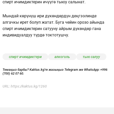
спирт ичимдиктерин ичүүгө тыюу салынат.
Мындай көрүнүш ири дүкөндөрдүн деңгээлинде
алгачкы ирет болуп жатат. Буга чейин орозо айында
спирт ичимдиктерин сатууну айрым дүкөндөр гана
индивидуалдуу түрдө токтотушчу.
спирт ичимдиктери
алкоголь
тыю салуу
Темаңыз барбы? Kaktus.kg'ге жазыңыз Telegram же WhatsApp:
+996
(700) 62 07 60.
URL:
https://kaktus.kg/1260