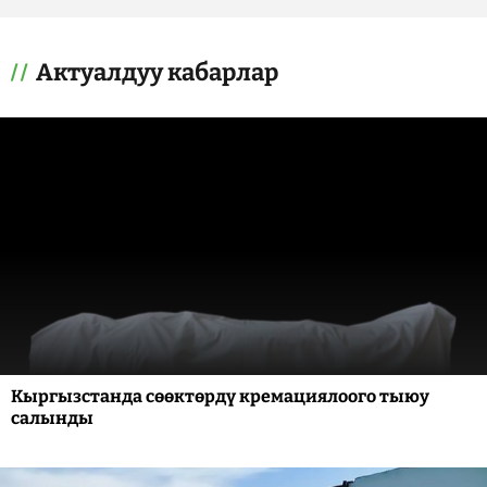
Актуалдуу кабарлар
Кыргызстанда сөөктөрдү кремациялоого тыюу
салынды