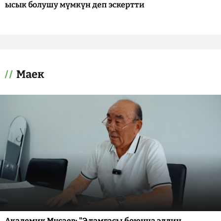
ысык болушу мүмкүн деп эскертти
Маек
Академик Мусаев: "Э тамгасы боюнча элдин