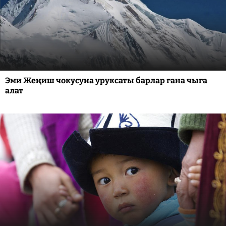
Эми Жеңиш чокусуна уруксаты барлар гана чыга
алат