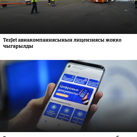
TezJet авиакомпаниясынын лицензиясы жокко
чыгарылды