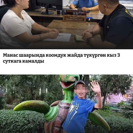
Манас шаарында коомдук жайда түкүргөн кыз 3
суткага камалды