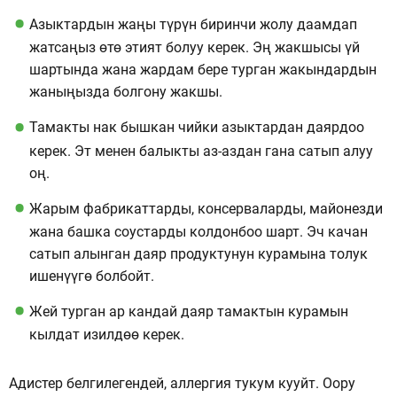
Азыктардын жаңы түрүн биринчи жолу даамдап
жатсаңыз өтө этият болуу керек. Эң жакшысы үй
шартында жана жардам бере турган жакындардын
жаныңызда болгону жакшы.
Тамакты нак бышкан чийки азыктардан даярдоо
керек. Эт менен балыкты аз-аздан гана сатып алуу
оң.
Жарым фабрикаттарды, консерваларды, майонезди
жана башка соустарды колдонбоо шарт. Эч качан
сатып алынган даяр продуктунун курамына толук
ишенүүгө болбойт.
Жей турган ар кандай даяр тамактын курамын
кылдат изилдөө керек.
Адистер белгилегендей, аллергия тукум кууйт. Оору