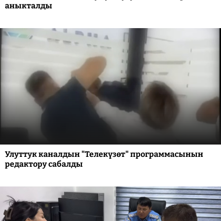
аныкталды
Улуттук каналдын "Телекүзөт" программасынын
редактору сабалды