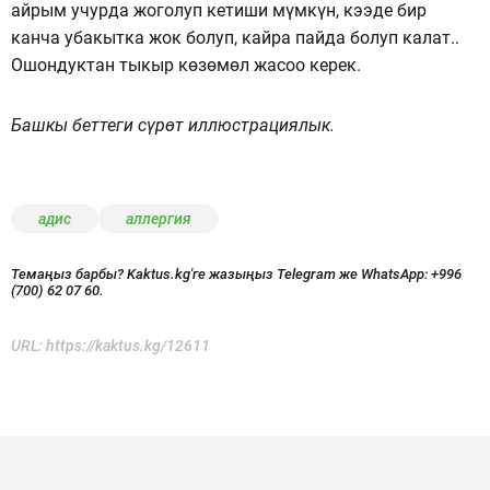
айрым учурда жоголуп кетиши мүмкүн, кээде бир
канча убакытка жок болуп, кайра пайда болуп калат..
Ошондуктан тыкыр көзөмөл жасоо керек.
Башкы беттеги сүрөт иллюстрациялык.
адис
аллергия
Темаңыз барбы? Kaktus.kg'ге жазыңыз Telegram же WhatsApp:
+996
(700) 62 07 60.
URL:
https://kaktus.kg/12611