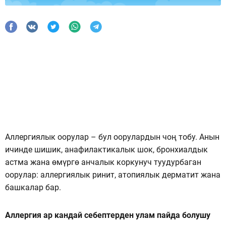
Аллергиялык оорулар – бул оорулардын чоң тобу. Анын
ичинде шишик, анафилактикалык шок, бронхиалдык
астма жана өмүргө анчалык коркунуч туудурбаган
оорулар: аллергиялык ринит, атопиялык дерматит жана
башкалар бар.
Аллергия ар кандай себептерден улам пайда болушу