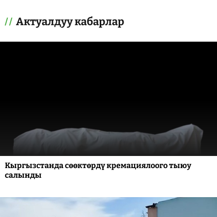
Актуалдуу кабарлар
Кыргызстанда сөөктөрдү кремациялоого тыюу
салынды