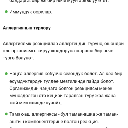
балдарга, бир же бир нече муун аркылуу өтөт;
Иммундук оорулар.
Аллергиянын түрлөрү
Аллергиялык реакциялар аллергендин түрүнө, ошондой
эле организмге кирүү жолдоруна жараша бир нече
түргө бөлүнөт.
Чаңга аллергия көбүнчө сезондук болот. Ал кээ бир
өсүмдүктөрдүн гүлдөө мезгилинде пайда болот.
Организмдин чаңчага болгон реакциясы менен
мүнөздөлгөн өтө кеңири таралган түрү жаз жана
жай мезгилинде күчөйт;
Тамак-аш аллергиясы - бул тамак-ашка же тамак-
аштын компоненттерине болгон реакция.