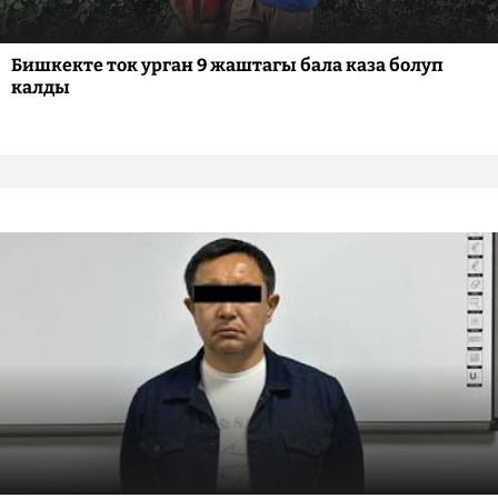
Бишкекте ток урган 9 жаштагы бала каза болуп
калды