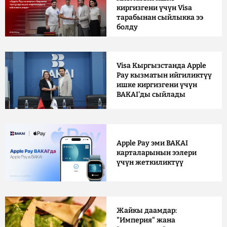
киргизгени үчүн Visa
тарабынан сыйлыкка ээ
болду
Visa Кыргызстанда Apple
Pay кызматын ийгиликтүү
ишке киргизгени үчүн
BAKAI'ды сыйлады
Apple Pay эми BAKAI
карталарынын ээлери
үчүн жеткиликтүү
Жайкы даамдар:
"Империя" жана