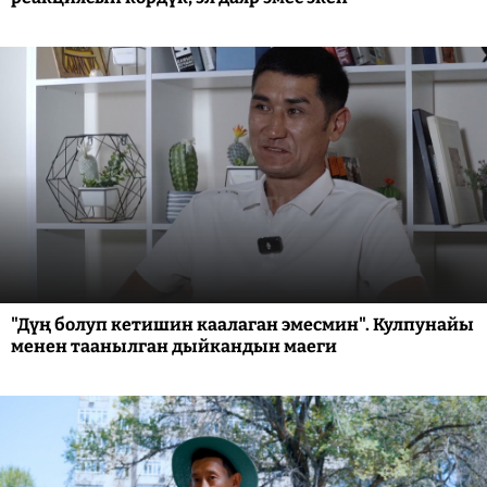
"Дүң болуп кетишин каалаган эмесмин". Кулпунайы
менен таанылган дыйкандын маеги