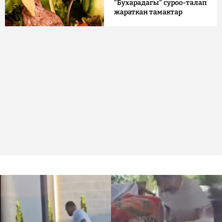
"Бухарадагы" суроо-талап
жараткан тамактар