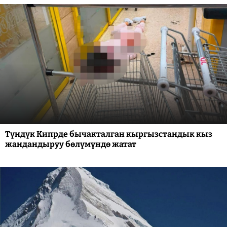
Түндүк Кипрде бычакталган кыргызстандык кыз
жандандыруу бөлүмүндө жатат