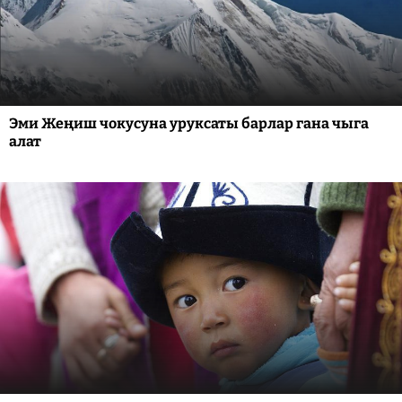
Эми Жеңиш чокусуна уруксаты барлар гана чыга
алат