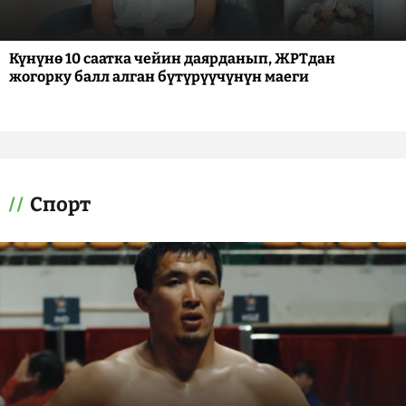
Күнүнө 10 саатка чейин даярданып, ЖРТдан
жогорку балл алган бүтүрүүчүнүн маеги
Спорт