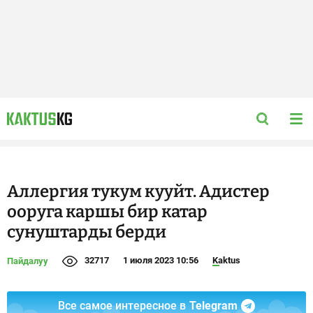
Аллергия тукум кууйт. Адистер
ооруга каршы бир катар
сунуштарды берди
32717
1 июля 2023 10:56
Kaktus
Пайдалуу
Все самое интересное в
Telegram