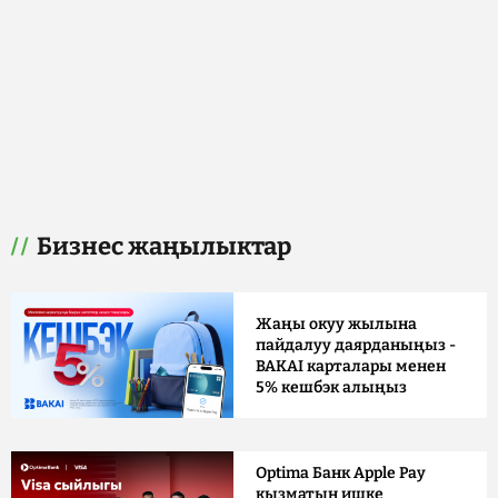
Бизнес жаңылыктар
Жаңы окуу жылына
пайдалуу даярданыңыз -
BAKAI карталары менен
5% кешбэк алыңыз
Optima Банк Apple Pay
кызматын ишке