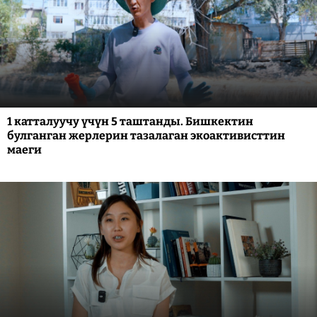
1 катталуучу үчүн 5 таштанды. Бишкектин
булганган жерлерин тазалаган экоактивисттин
маеги