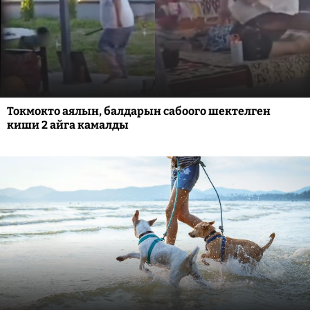
Токмокто аялын, балдарын сабоого шектелген
киши 2 айга камалды