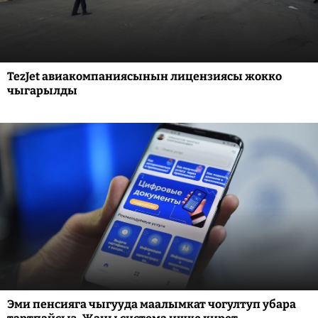
TezJet авиакомпаниясынын лицензиясы жокко
чыгарылды
Эми пенсияга чыгууда маалымкат чогултуп убара