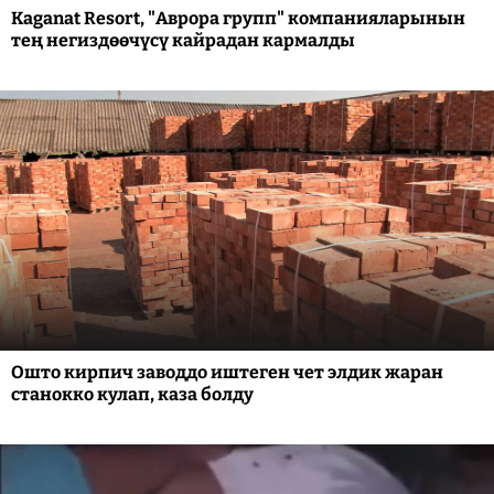
Kaganat Resort, "Аврора групп" компанияларынын
тең негиздөөчүсү кайрадан кармалды
Ошто кирпич заводдо иштеген чет элдик жаран
станокко кулап, каза болду