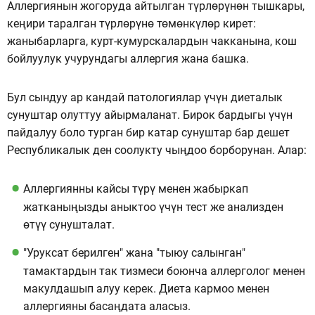
Аллергиянын жогоруда айтылган түрлөрүнөн тышкары,
кеңири таралган түрлөрүнө төмөнкүлөр кирет:
жаныбарларга, курт-кумурскалардын чакканына, кош
бойлуулук учурундагы аллергия жана башка.
Бул сындуу ар кандай патологиялар үчүн диеталык
сунуштар олуттуу айырмаланат. Бирок бардыгы үчүн
пайдалуу боло турган бир катар сунуштар бар дешет
Республикалык ден соолукту чыңдоо борборунан. Алар:
Аллергиянны кайсы түрү менен жабыркап
жатканыңызды аныктоо үчүн тест же анализден
өтүү сунушталат.
"Уруксат берилген" жана "тыюу салынган"
тамактардын так тизмеси боюнча аллерголог менен
макулдашып алуу керек. Диета кармоо менен
аллергияны басаңдата аласыз.