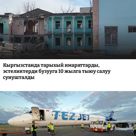
Кыргызстанда тарыхый имараттарды,
эстеликтерди бузууга 10 жылга тыюу салуу
сунушталды