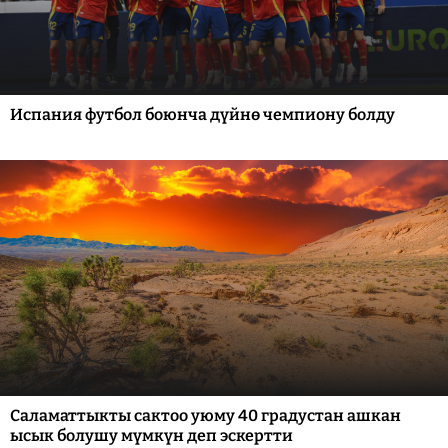
Испания футбол боюнча дүйнө чемпиону болду
Саламаттыкты сактоо уюму 40 градустан ашкан
ысык болушу мүмкүн деп эскертти