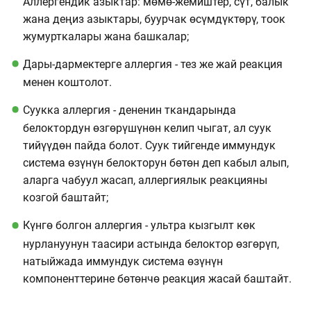
Аллергендик азыктар: мөмө-жемиштер, сүт, балык
жана деңиз азыктары, буурчак өсүмдүктөрү, тоок
жумурткалары жана башкалар;
Дары-дармектерге аллергия - тез же жай реакция
менен коштолот.
Суукка аллергия - дененин ткандарында
белоктордун өзгөрүшүнөн келип чыгат, ал суук
тийүүдөн пайда болот. Суук тийгенде иммундук
система өзүнүн белокторун бөтөн деп кабыл алып,
аларга чабуул жасап, аллергиялык реакцияны
козгой баштайт;
Күнгө болгон аллергия - ультра кызгылт көк
нурлануунун таасири астында белоктор өзгөрүп,
натыйжада иммундук система өзүнүн
компоненттерине бөтөнчө реакция жасай баштайт.