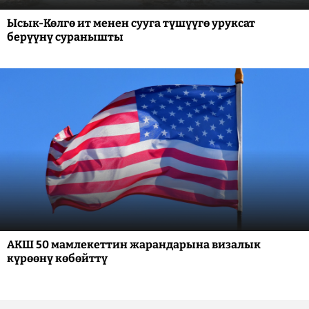
Ысык-Көлгө ит менен сууга түшүүгө уруксат
берүүнү суранышты
АКШ 50 мамлекеттин жарандарына визалык
күрөөнү көбөйттү