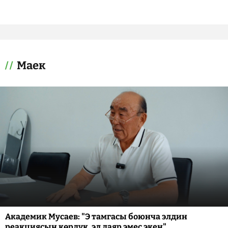
Маек
Академик Мусаев: "Э тамгасы боюнча элдин
реакциясын көрдүк, эл даяр эмес экен"