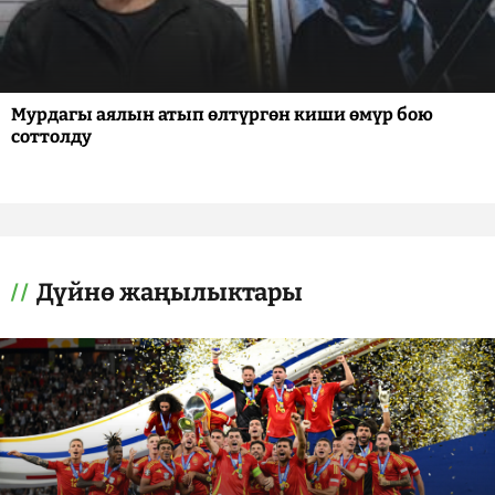
Мурдагы аялын атып өлтүргөн киши өмүр бою
соттолду
Дүйнө жаңылыктары