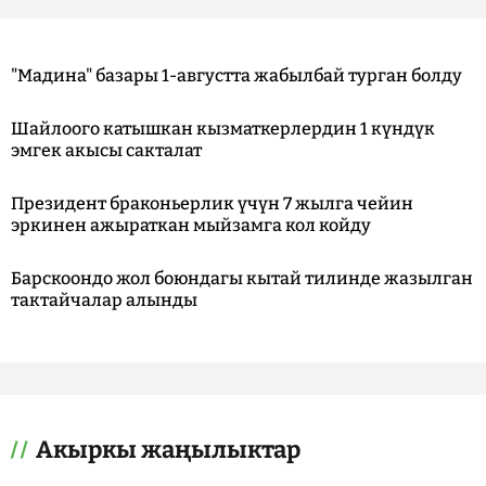
"Мадина" базары 1-августта жабылбай турган болду
Шайлоого катышкан кызматкерлердин 1 күндүк
эмгек акысы сакталат
Президент браконьерлик үчүн 7 жылга чейин
эркинен ажыраткан мыйзамга кол койду
Барскоондо жол боюндагы кытай тилинде жазылган
тактайчалар алынды
Акыркы жаңылыктар