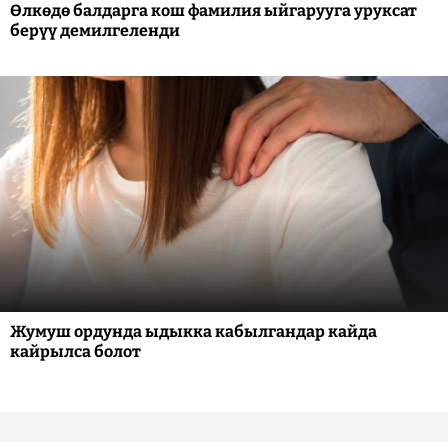
Өлкөдө балдарга кош фамилия ыйгарууга уруксат
берүү демилгеленди
Жумуш ордунда ыдыкка кабылгандар кайда
кайрылса болот