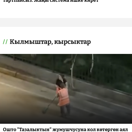
тартпайсыз. Жаңы система ишке кирет
Кылмыштар, кырсыктар
Ошто "Тазалыктын" жумушчусуна кол көтөргөн аял