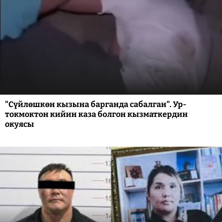
"Сүйлөшкөн кызына барганда сабалган". Ур-
токмоктон кийин каза болгон кызматкердин
окуясы