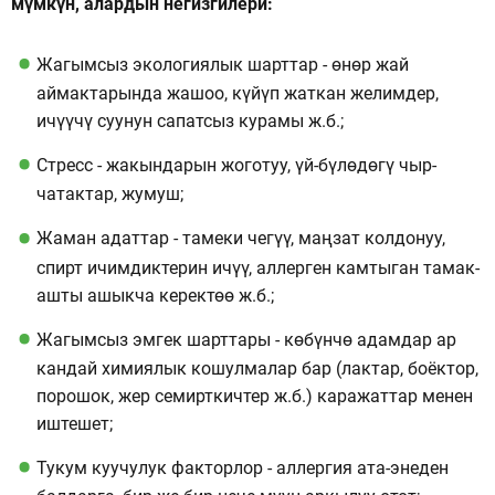
мүмкүн, алардын негизгилери:
Жагымсыз экологиялык шарттар - өнөр жай
аймактарында жашоо, күйүп жаткан желимдер,
ичүүчү суунун сапатсыз курамы ж.б.;
Стресс - жакындарын жоготуу, үй-бүлөдөгү чыр-
чатактар, жумуш;
Жаман адаттар - тамеки чегүү, маңзат колдонуу,
спирт ичимдиктерин ичүү, аллерген камтыган тамак-
ашты ашыкча керектөө ж.б.;
Жагымсыз эмгек шарттары - көбүнчө адамдар ар
кандай химиялык кошулмалар бар (лактар, боёктор,
порошок, жер семирткичтер ж.б.) каражаттар менен
иштешет;
Тукум куучулук факторлор - аллергия ата-энеден