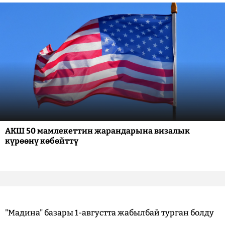
АКШ 50 мамлекеттин жарандарына визалык
күрөөнү көбөйттү
"Мадина" базары 1-августта жабылбай турган болду