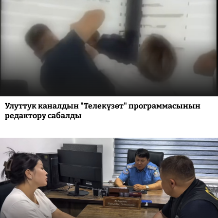
Улуттук каналдын "Телекүзөт" программасынын
редактору сабалды