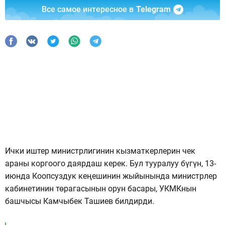
Все самое интересное в
Telegram
Ички иштер министрлигинин кызматкерлерин чек
араны коргоого даярдаш керек. Бул тууралуу бүгүн, 13-
июнда Коопсуздук кеңешинин жыйынында министрлер
кабинетинин төрагасынын орун басары, УКМКнын
башчысы Камчыбек Ташиев билдирди.