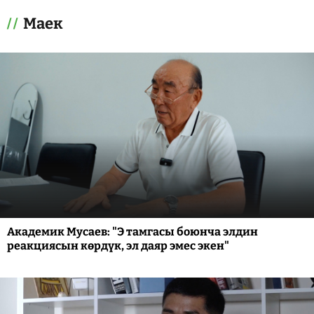
Маек
Академик Мусаев: "Э тамгасы боюнча элдин
реакциясын көрдүк, эл даяр эмес экен"