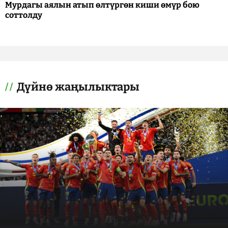
Мурдагы аялын атып өлтүргөн киши өмүр бою
соттолду
Дүйнө жаңылыктары