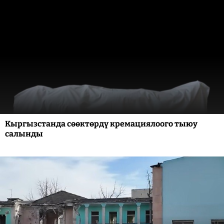
Кыргызстанда сөөктөрдү кремациялоого тыюу
салынды