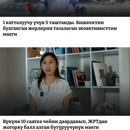
1 катталуучу үчүн 5 таштанды. Бишкектин
булганган жерлерин тазалаган экоактивисттин
маеги
Күнүнө 10 саатка чейин даярданып, ЖРТдан
жогорку балл алган бүтүрүүчүнүн маеги