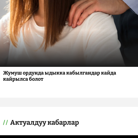
Жумуш ордунда ыдыкка кабылгандар кайда
кайрылса болот
Актуалдуу кабарлар