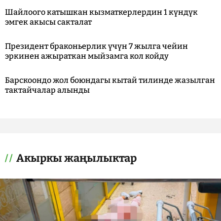
Шайлоого катышкан кызматкерлердин 1 күндүк
эмгек акысы сакталат
Президент браконьерлик үчүн 7 жылга чейин
эркинен ажыраткан мыйзамга кол койду
Барскоондо жол боюндагы кытай тилинде жазылган
тактайчалар алынды
Акыркы жаңылыктар