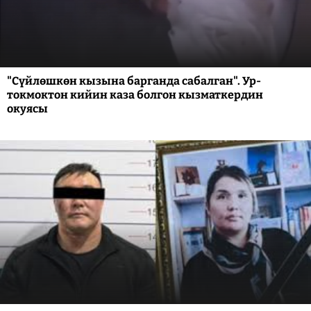
"Сүйлөшкөн кызына барганда сабалган". Ур-
токмоктон кийин каза болгон кызматкердин
окуясы