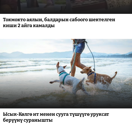
Токмокто аялын, балдарын сабоого шектелген
киши 2 айга камалды
Ысык-Көлгө ит менен сууга түшүүгө уруксат
берүүнү суранышты