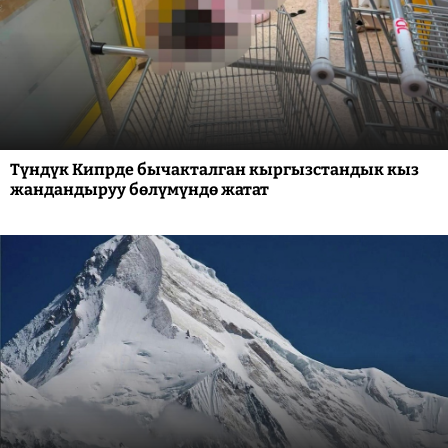
Түндүк Кипрде бычакталган кыргызстандык кыз
жандандыруу бөлүмүндө жатат