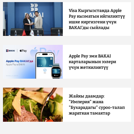
Visa Кыргызстанда Apple
Pay кызматын ийгиликтүү
ишке киргизгени үчүн
BAKAI'ды сыйлады
Apple Pay эми BAKAI
карталарынын ээлери
үчүн жеткиликтүү
Жайкы даамдар:
"Империя" жана
"Бухарадагы" суроо-талап
жараткан тамактар