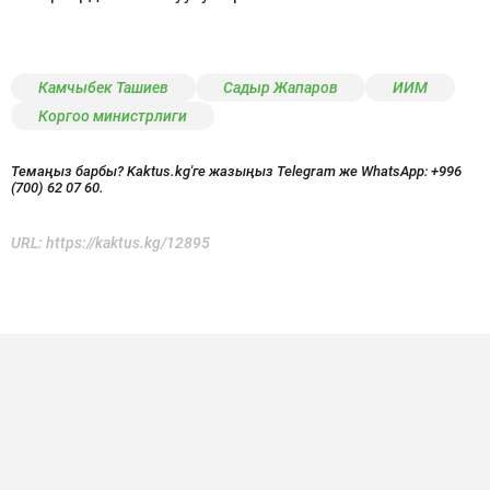
Камчыбек Ташиев
Садыр Жапаров
ИИМ
Коргоо министрлиги
Темаңыз барбы? Kaktus.kg'ге жазыңыз Telegram же WhatsApp:
+996
(700) 62 07 60.
URL:
https://kaktus.kg/12895