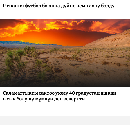
Испания футбол боюнча дүйнө чемпиону болду
Саламаттыкты сактоо уюму 40 градустан ашкан
ысык болушу мүмкүн деп эскертти