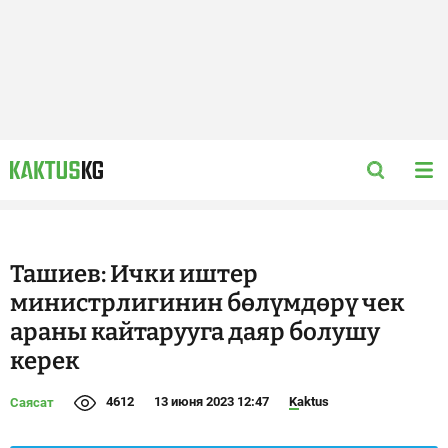
Ташиев: Ички иштер
министрлигинин бөлүмдөрү чек
араны кайтарууга даяр болушу
керек
4612
13 июня 2023 12:47
Kaktus
Саясат