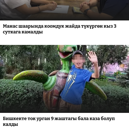
Манас шаарында коомдук жайда түкүргөн кыз 3
суткага камалды
Бишкекте ток урган 9 жаштагы бала каза болуп
калды