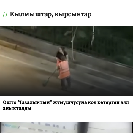
Кылмыштар, кырсыктар
Ошто "Тазалыктын" жумушчусуна кол көтөргөн аял
аныкталды