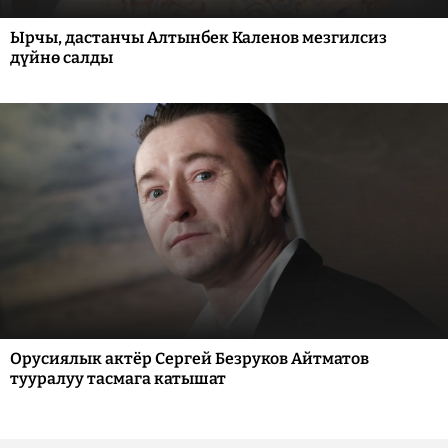
Ырчы, дастанчы Алтынбек Каленов мезгилсиз
дүйнө салды
Орусиялык актёр Сергей Безруков Айтматов
тууралуу тасмага катышат