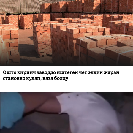
Ошто кирпич заводдо иштеген чет элдик жаран
станокко кулап, каза болду