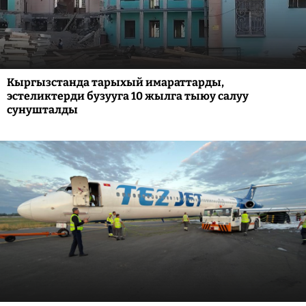
Кыргызстанда тарыхый имараттарды,
эстеликтерди бузууга 10 жылга тыюу салуу
сунушталды