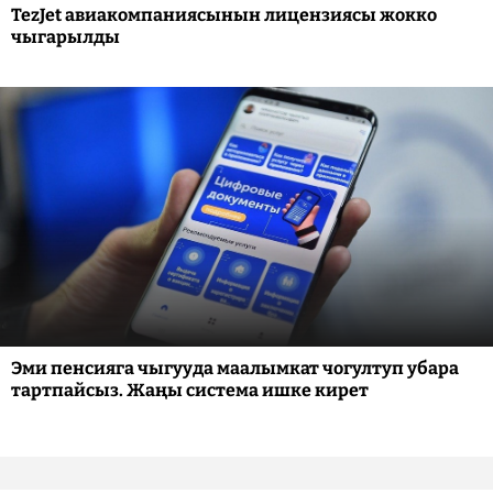
TezJet авиакомпаниясынын лицензиясы жокко
чыгарылды
Эми пенсияга чыгууда маалымкат чогултуп убара
тартпайсыз. Жаңы система ишке кирет