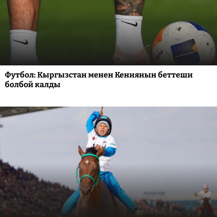
Футбол: Кыргызстан менен Кениянын беттеши
болбой калды