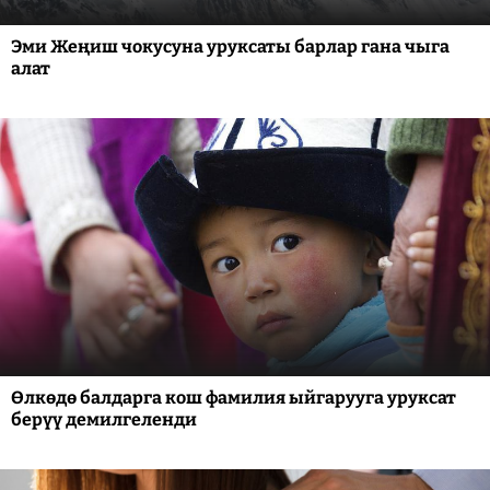
Эми Жеңиш чокусуна уруксаты барлар гана чыга
алат
Өлкөдө балдарга кош фамилия ыйгарууга уруксат
берүү демилгеленди