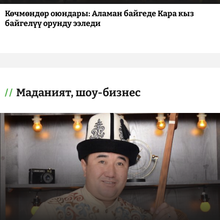
Көчмөндөр оюндары: Аламан байгеде Кара кыз
байгелүү орунду ээледи
Маданият, шоу-бизнес