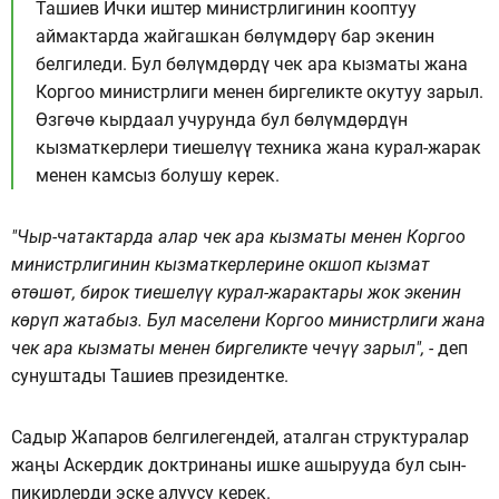
Ташиев Ички иштер министрлигинин кооптуу
аймактарда жайгашкан бөлүмдөрү бар экенин
белгиледи. Бул бөлүмдөрдү чек ара кызматы жана
Коргоо министрлиги менен биргеликте окутуу зарыл.
Өзгөчө кырдаал учурунда бул бөлүмдөрдүн
кызматкерлери тиешелүү техника жана курал-жарак
менен камсыз болушу керек.
"Чыр-чатактарда алар чек ара кызматы менен Коргоо
министрлигинин кызматкерлерине окшоп кызмат
өтөшөт, бирок тиешелүү курал-жарактары жок экенин
көрүп жатабыз. Бул маселени Коргоо министрлиги жана
чек ара кызматы менен биргеликте чечүү зарыл", -
деп
сунуштады Ташиев президентке.
Садыр Жапаров белгилегендей, аталган структуралар
жаңы Аскердик доктринаны ишке ашырууда бул сын-
пикирлерди эске алуусу керек.