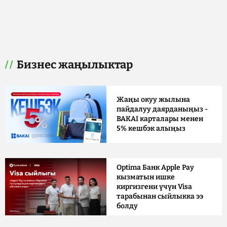
Бизнес жаңылыктар
Жаңы окуу жылына
пайдалуу даярданыңыз -
BAKAI карталары менен
5% кешбэк алыңыз
Optima Банк Apple Pay
кызматын ишке
киргизгени үчүн Visa
тарабынан сыйлыкка ээ
болду