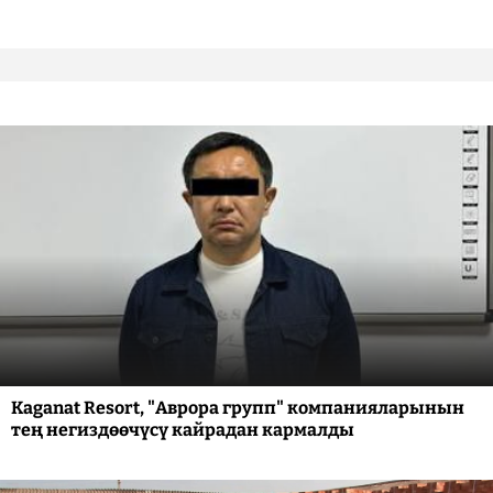
Kaganat Resort, "Аврора групп" компанияларынын
тең негиздөөчүсү кайрадан кармалды