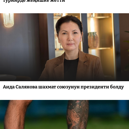
турнирде жеңишке жетти
Аида Салянова шахмат союзунун президенти болду