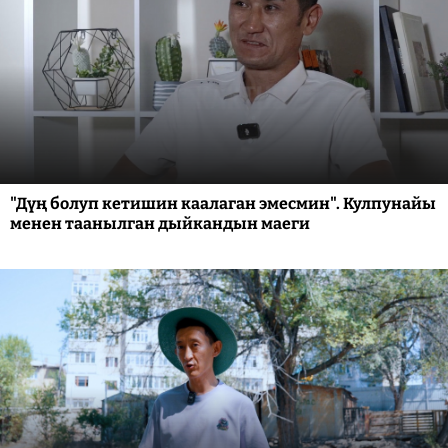
"Дүң болуп кетишин каалаган эмесмин". Кулпунайы
менен таанылган дыйкандын маеги