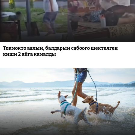
Токмокто аялын, балдарын сабоого шектелген
киши 2 айга камалды