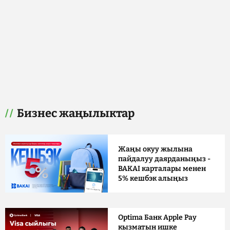
Бизнес жаңылыктар
Жаңы окуу жылына
пайдалуу даярданыңыз -
BAKAI карталары менен
5% кешбэк алыңыз
Optima Банк Apple Pay
кызматын ишке