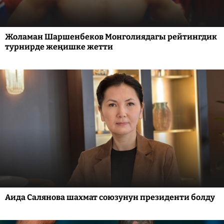
Жоламан Шаршенбеков Монголиядагы рейтингдик
турнирде жеңишке жетти
Аида Салянова шахмат союзунун президенти болду