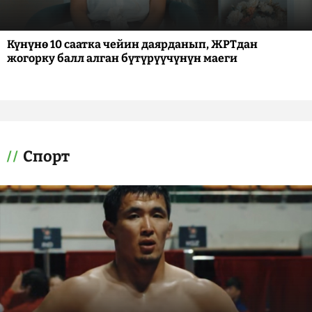
Күнүнө 10 саатка чейин даярданып, ЖРТдан
жогорку балл алган бүтүрүүчүнүн маеги
Спорт