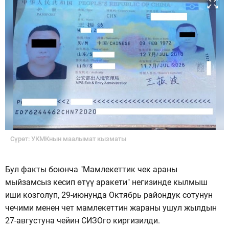
Сүрөт: УКМКнын маалымат кызматы
Бул факты боюнча "Мамлекеттик чек араны
мыйзамсыз кесип өтүү аракети" негизинде кылмыш
иши козголуп, 29-июнунда Октябрь райондук сотунун
чечими менен чет мамлекеттин жараны ушул жылдын
27-августуна чейин СИЗОго киргизилди.