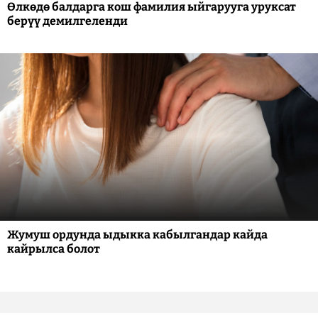
Өлкөдө балдарга кош фамилия ыйгарууга уруксат
берүү демилгеленди
Жумуш ордунда ыдыкка кабылгандар кайда
кайрылса болот