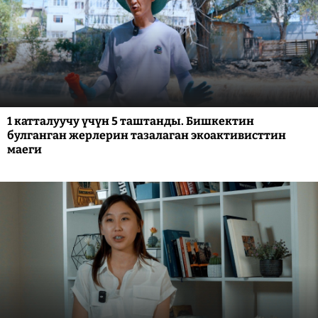
1 катталуучу үчүн 5 таштанды. Бишкектин
булганган жерлерин тазалаган экоактивисттин
маеги