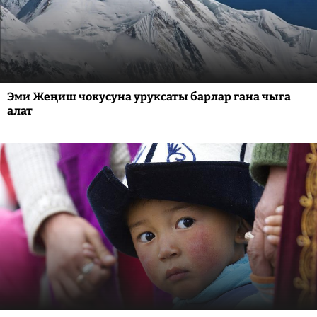
Эми Жеңиш чокусуна уруксаты барлар гана чыга
алат