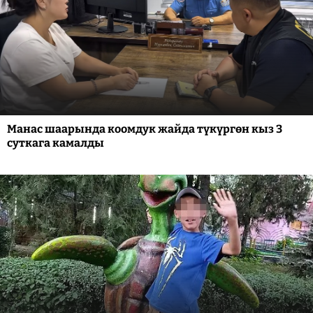
Манас шаарында коомдук жайда түкүргөн кыз 3
суткага камалды