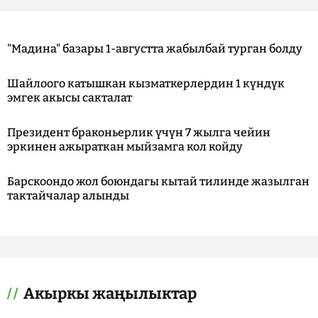
"Мадина" базары 1-августта жабылбай турган болду
Шайлоого катышкан кызматкерлердин 1 күндүк
эмгек акысы сакталат
Президент браконьерлик үчүн 7 жылга чейин
эркинен ажыраткан мыйзамга кол койду
Барскоондо жол боюндагы кытай тилинде жазылган
тактайчалар алынды
Акыркы жаңылыктар