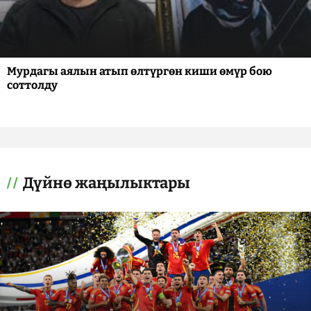
Мурдагы аялын атып өлтүргөн киши өмүр бою
соттолду
Дүйнө жаңылыктары