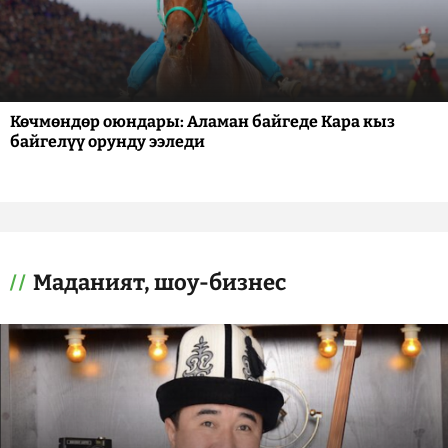
Көчмөндөр оюндары: Аламан байгеде Кара кыз
байгелүү орунду ээледи
Маданият, шоу-бизнес