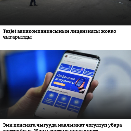
TezJet авиакомпаниясынын лицензиясы жокко
чыгарылды
Эми пенсияга чыгууда маалымкат чогултуп убара
тартпайсыз. Жаңы система ишке кирет