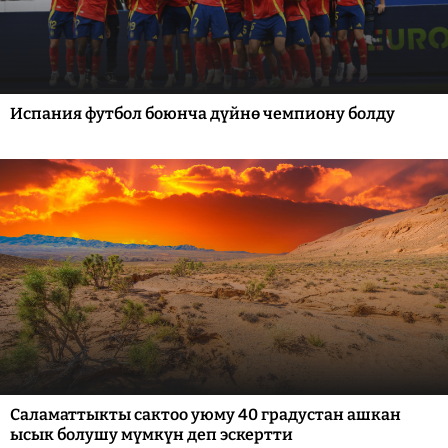
Испания футбол боюнча дүйнө чемпиону болду
Саламаттыкты сактоо уюму 40 градустан ашкан
ысык болушу мүмкүн деп эскертти