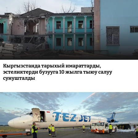
Кыргызстанда тарыхый имараттарды,
эстеликтерди бузууга 10 жылга тыюу салуу
сунушталды