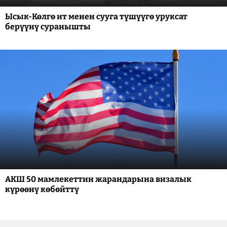
Ысык-Көлгө ит менен сууга түшүүгө уруксат
берүүнү суранышты
АКШ 50 мамлекеттин жарандарына визалык
күрөөнү көбөйттү