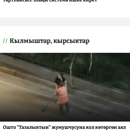
Кылмыштар, кырсыктар
Ошто "Тазалыктын" жумушчусуна кол көтөргөн аял