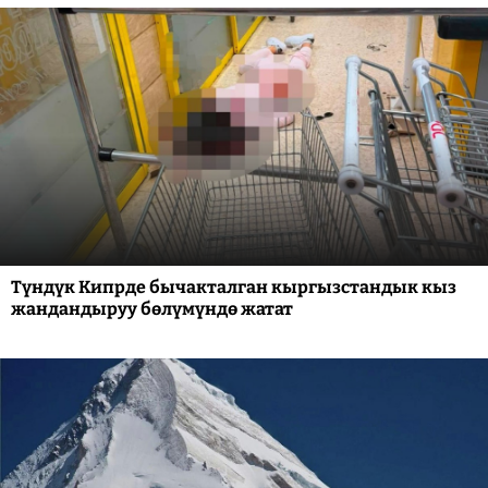
Түндүк Кипрде бычакталган кыргызстандык кыз
жандандыруу бөлүмүндө жатат