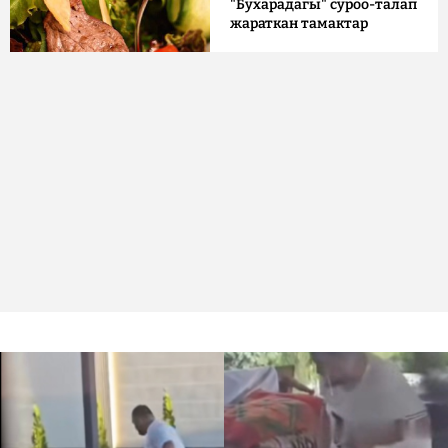
"Бухарадагы" суроо-талап
жараткан тамактар