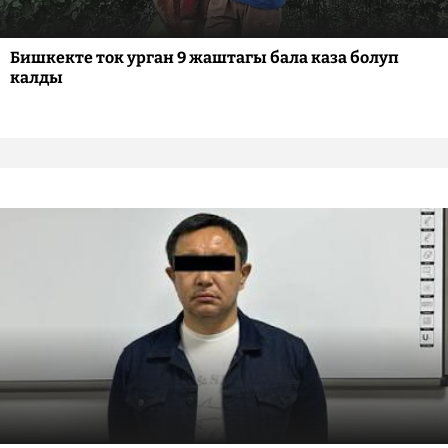
Бишкекте ток урган 9 жаштагы бала каза болуп
калды