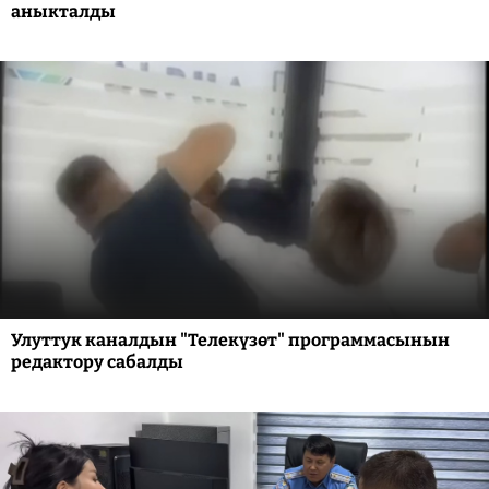
аныкталды
Улуттук каналдын "Телекүзөт" программасынын
редактору сабалды