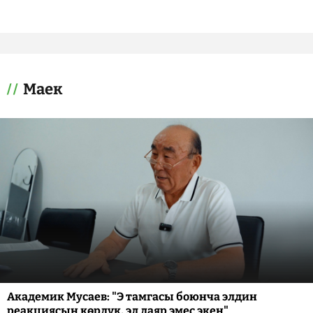
Маек
Академик Мусаев: "Э тамгасы боюнча элдин
реакциясын көрдүк, эл даяр эмес экен"