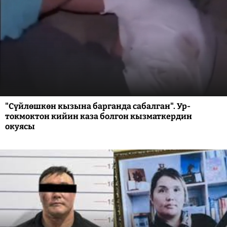
"Сүйлөшкөн кызына барганда сабалган". Ур-
токмоктон кийин каза болгон кызматкердин
окуясы