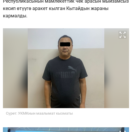
Республикасынын мамлекеттик чек арасын мыйзамсыз
кесип өтүүгө аракет кылган Кытайдын жараны
кармалды.
Сүрөт: УКМКнын маалымат кызматы