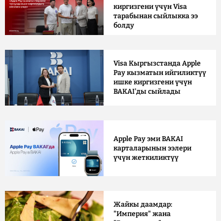
киргизгени үчүн Visa
тарабынан сыйлыкка ээ
болду
Visa Кыргызстанда Apple
Pay кызматын ийгиликтүү
ишке киргизгени үчүн
BAKAI'ды сыйлады
Apple Pay эми BAKAI
карталарынын ээлери
үчүн жеткиликтүү
Жайкы даамдар:
"Империя" жана