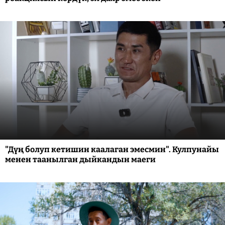
"Дүң болуп кетишин каалаган эмесмин". Кулпунайы
менен таанылган дыйкандын маеги