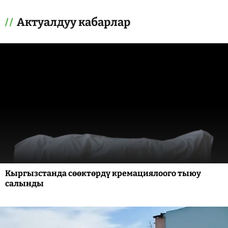
Актуалдуу кабарлар
Кыргызстанда сөөктөрдү кремациялоого тыюу
салынды