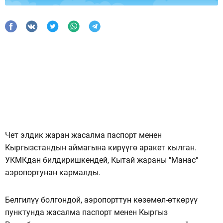
Чет элдик жаран жасалма паспорт менен
Кыргызстандын аймагына кирүүгө аракет кылган.
УКМКдан билдиришкендей, Кытай жараны "Манас"
аэропортунан кармалды.
Белгилүү болгондой, аэропорттун көзөмөл-өткөрүү
пунктунда жасалма паспорт менен Кыргыз