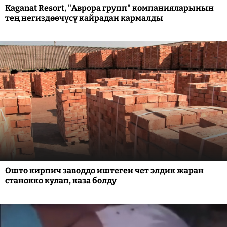
Kaganat Resort, "Аврора групп" компанияларынын
тең негиздөөчүсү кайрадан кармалды
Ошто кирпич заводдо иштеген чет элдик жаран
станокко кулап, каза болду