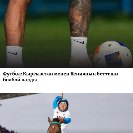
Футбол: Кыргызстан менен Кениянын беттеши
болбой калды