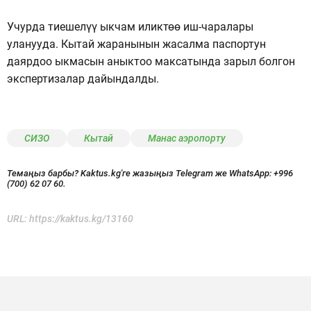
Учурда тиешелүү ыкчам иликтөө иш-чаралары
уланууда. Кытай жаранынын жасалма паспортун
даярдоо ыкмасын аныктоо максатында зарыл болгон
экспертизалар дайындалды.
СИЗО
Кытай
Манас аэропорту
Темаңыз барбы? Kaktus.kg'ге жазыңыз Telegram же WhatsApp:
+996
(700) 62 07 60.
URL:
https://kaktus.kg/13160