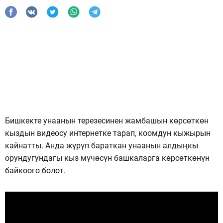
Бишкекте унаанын терезесинен жамбашын көрсөткөн
кыздын видеосу интернетке тарап, коомдун кыжырын
кайнатты. Анда жүрүп бараткан унаанын алдыңкы
орундугундагы кыз мүчөсүн башкаларга көрсөткөнүн
байкоого болот.