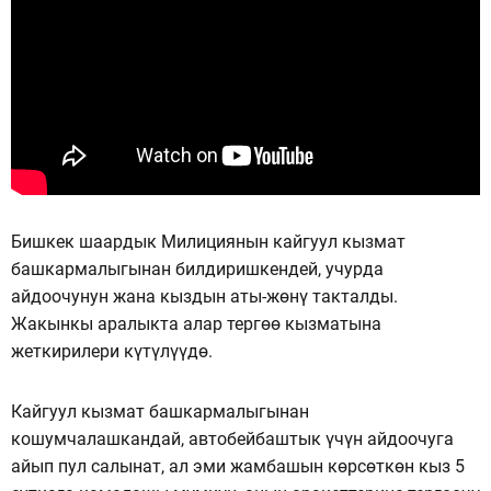
Бишкек шаардык Милициянын кайгуул кызмат
башкармалыгынан билдиришкендей, учурда
айдоочунун жана кыздын аты-жөнү такталды.
Жакынкы аралыкта алар тергөө кызматына
жеткирилери күтүлүүдө.
Кайгуул кызмат башкармалыгынан
кошумчалашкандай, автобейбаштык үчүн айдоочуга
айып пул салынат, ал эми жамбашын көрсөткөн кыз 5