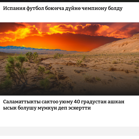
Испания футбол боюнча дүйнө чемпиону болду
Саламаттыкты сактоо уюму 40 градустан ашкан
ысык болушу мүмкүн деп эскертти