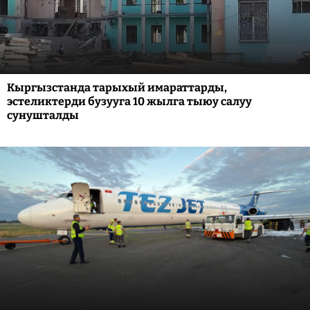
Кыргызстанда тарыхый имараттарды,
эстеликтерди бузууга 10 жылга тыюу салуу
сунушталды