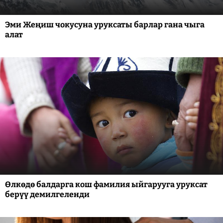
Эми Жеңиш чокусуна уруксаты барлар гана чыга
алат
Өлкөдө балдарга кош фамилия ыйгарууга уруксат
берүү демилгеленди