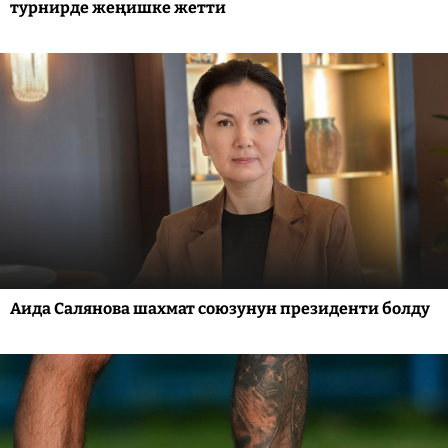
турнирде жеңишке жетти
Аида Салянова шахмат союзунун президенти болду