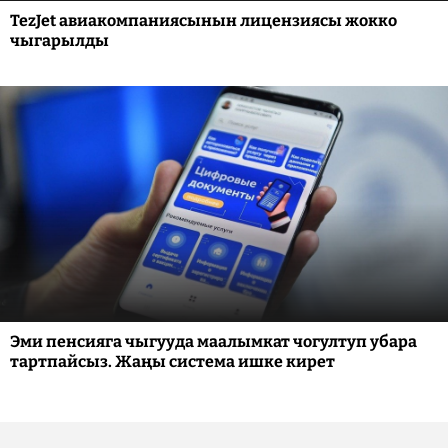
TezJet авиакомпаниясынын лицензиясы жокко
чыгарылды
Эми пенсияга чыгууда маалымкат чогултуп убара
тартпайсыз. Жаңы система ишке кирет