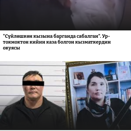
"Сүйлөшкөн кызына барганда сабалган". Ур-
токмоктон кийин каза болгон кызматкердин
окуясы