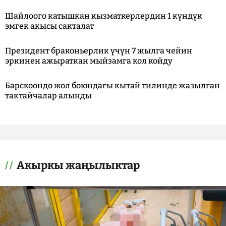
Шайлоого катышкан кызматкерлердин 1 күндүк
эмгек акысы сакталат
Президент браконьерлик үчүн 7 жылга чейин
эркинен ажыраткан мыйзамга кол койду
Барскоондо жол боюндагы кытай тилинде жазылган
тактайчалар алынды
Акыркы жаңылыктар