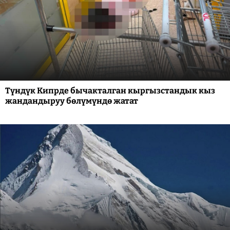
Түндүк Кипрде бычакталган кыргызстандык кыз
жандандыруу бөлүмүндө жатат