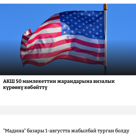
АКШ 50 мамлекеттин жарандарына визалык
күрөөнү көбөйттү
"Мадина" базары 1-августта жабылбай турган болду