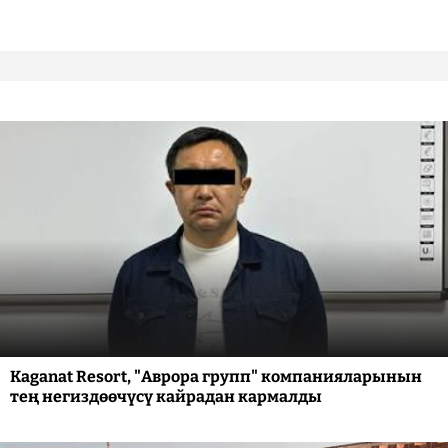
Kaganat Resort, "Аврора групп" компанияларынын
тең негиздөөчүсү кайрадан кармалды