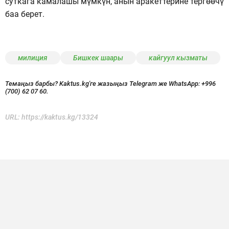
суткага камалашы мүмкүн, анын аракеттерине тергөөчү
баа берет.
милиция
Бишкек шаары
кайгуул кызматы
Темаңыз барбы? Kaktus.kg'ге жазыңыз Telegram же WhatsApp:
+996
(700) 62 07 60.
URL:
https://kaktus.kg/13324