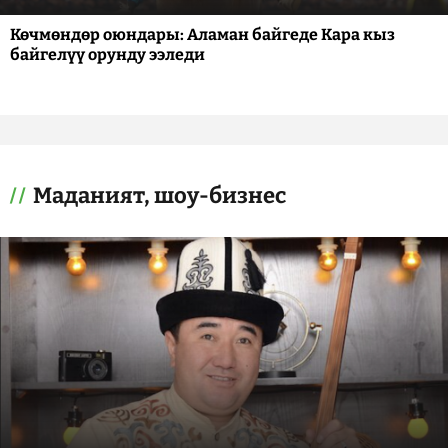
Көчмөндөр оюндары: Аламан байгеде Кара кыз
байгелүү орунду ээледи
Маданият, шоу-бизнес