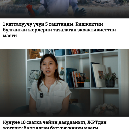
1 катталуучу үчүн 5 таштанды. Бишкектин
булганган жерлерин тазалаган экоактивисттин
маеги
Күнүнө 10 саатка чейин даярданып, ЖРТдан
жогорку балл алган бүтүрүүчүнүн маеги