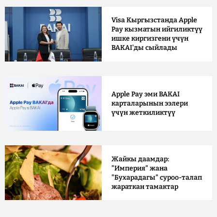
Visa Кыргызстанда Apple
Pay кызматын ийгиликтүү
ишке киргизгени үчүн
BAKAI'ды сыйлады
Apple Pay эми BAKAI
карталарынын ээлери
үчүн жеткиликтүү
Жайкы даамдар:
"Империя" жана
"Бухарадагы" суроо-талап
жараткан тамактар