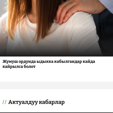
Жумуш ордунда ыдыкка кабылгандар кайда
кайрылса болот
Актуалдуу кабарлар