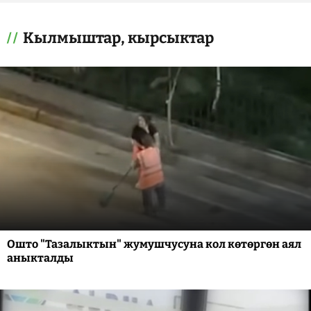
Кылмыштар, кырсыктар
Ошто "Тазалыктын" жумушчусуна кол көтөргөн аял
аныкталды