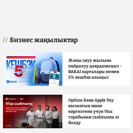
Бизнес жаңылыктар
Жаңы окуу жылына
пайдалуу даярданыңыз -
BAKAI карталары менен
5% кешбэк алыңыз
Optima Банк Apple Pay
кызматын ишке
киргизгени үчүн Visa
тарабынан сыйлыкка ээ
болду