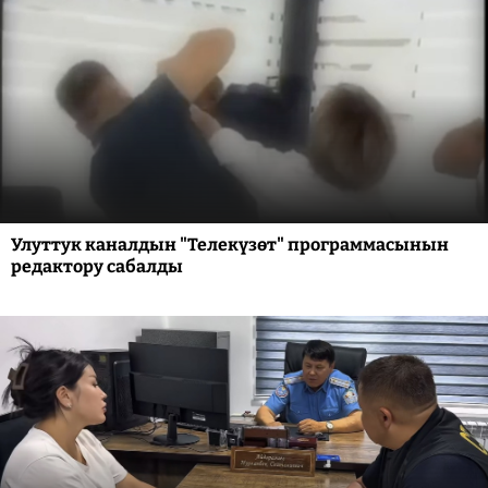
Улуттук каналдын "Телекүзөт" программасынын
редактору сабалды