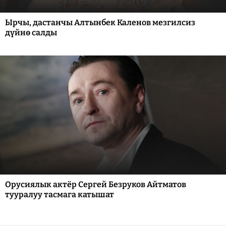
Ырчы, дастанчы Алтынбек Каленов мезгилсиз
дүйнө салды
Орусиялык актёр Сергей Безруков Айтматов
тууралуу тасмага катышат