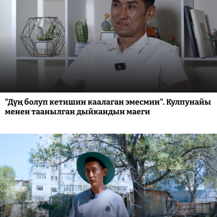
"Дүң болуп кетишин каалаган эмесмин". Кулпунайы
менен таанылган дыйкандын маеги