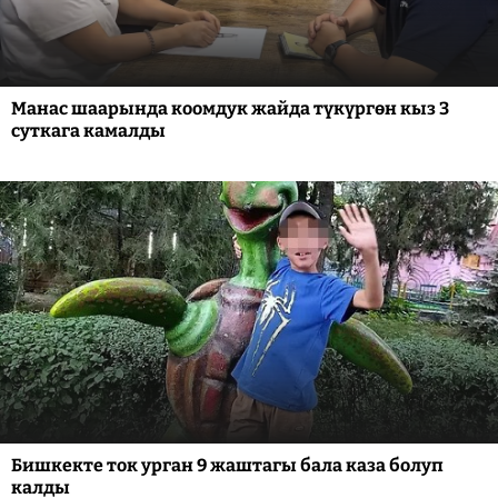
Манас шаарында коомдук жайда түкүргөн кыз 3
суткага камалды
Бишкекте ток урган 9 жаштагы бала каза болуп
калды