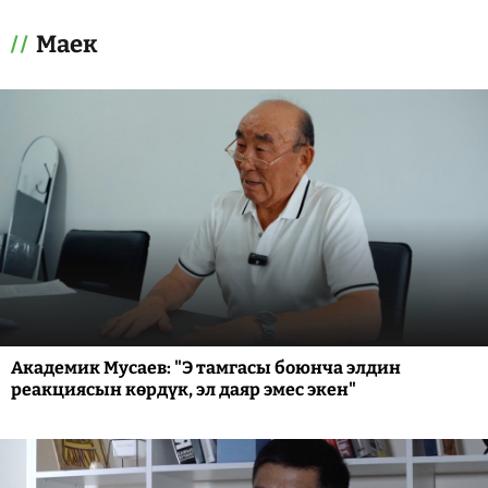
Маек
Академик Мусаев: "Э тамгасы боюнча элдин
реакциясын көрдүк, эл даяр эмес экен"