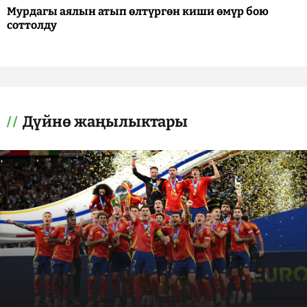
Мурдагы аялын атып өлтүргөн киши өмүр бою
соттолду
Дүйнө жаңылыктары