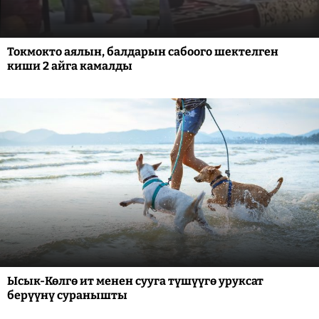
Токмокто аялын, балдарын сабоого шектелген
киши 2 айга камалды
Ысык-Көлгө ит менен сууга түшүүгө уруксат
берүүнү суранышты