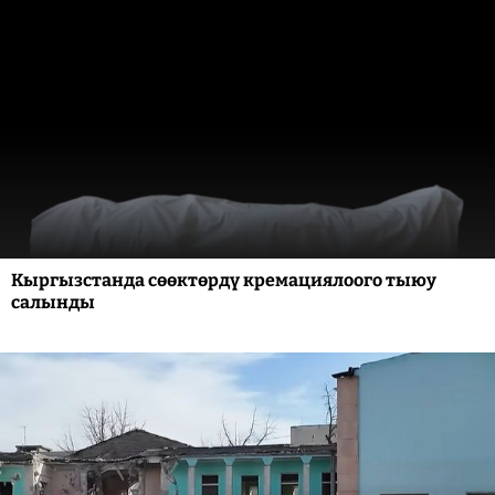
Кыргызстанда сөөктөрдү кремациялоого тыюу
салынды