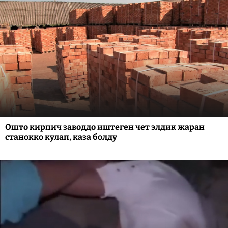
Ошто кирпич заводдо иштеген чет элдик жаран
станокко кулап, каза болду