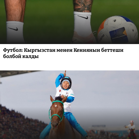
Футбол: Кыргызстан менен Кениянын беттеши
болбой калды