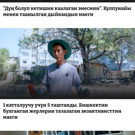
"Дүң болуп кетишин каалаган эмесмин". Кулпунайы
менен таанылган дыйкандын маеги
1 катталуучу үчүн 5 таштанды. Бишкектин
булганган жерлерин тазалаган экоактивисттин
маеги