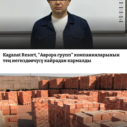
Kaganat Resort, "Аврора групп" компанияларынын
тең негиздөөчүсү кайрадан кармалды