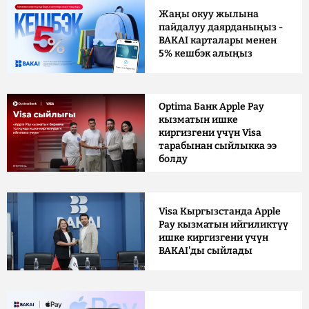
Жаңы окуу жылына
пайдалуу даярданыңыз -
BAKAI карталары менен
5% кешбэк алыңыз
Optima Банк Apple Pay
кызматын ишке
киргизгени үчүн Visa
тарабынан сыйлыкка ээ
болду
Visa Кыргызстанда Apple
Pay кызматын ийгиликтүү
ишке киргизгени үчүн
BAKAI'ды сыйлады