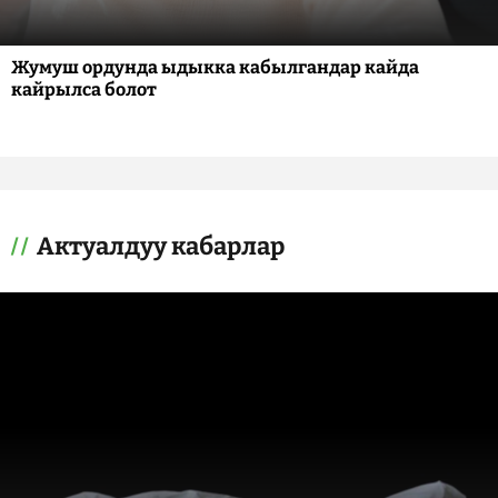
Жумуш ордунда ыдыкка кабылгандар кайда
кайрылса болот
Актуалдуу кабарлар