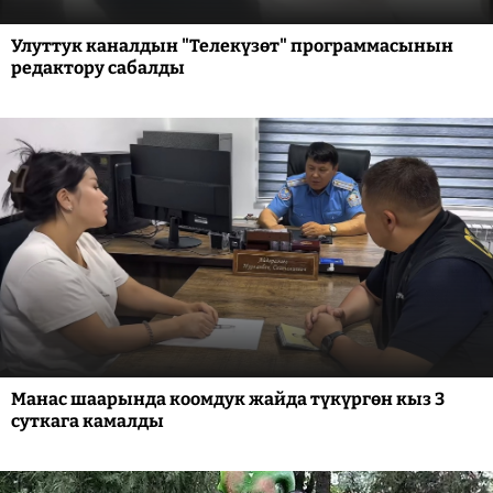
Улуттук каналдын "Телекүзөт" программасынын
редактору сабалды
Манас шаарында коомдук жайда түкүргөн кыз 3
суткага камалды