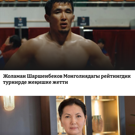
Жоламан Шаршенбеков Монголиядагы рейтингдик
турнирде жеңишке жетти