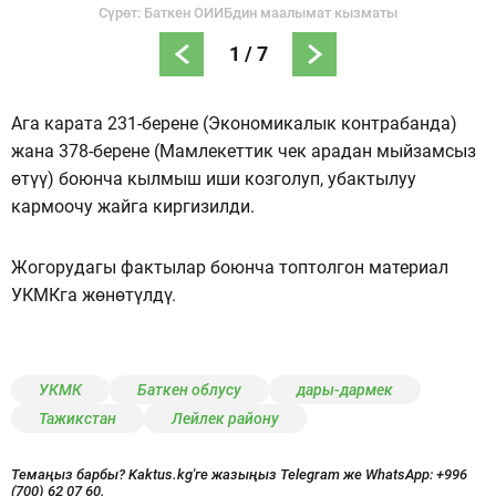
Сүрөт: Баткен ОИИБдин маалымат кызматы
1
/
7
Ага карата 231-берене (Экономикалык контрабанда)
жана 378-берене (Мамлекеттик чек арадан мыйзамсыз
өтүү) боюнча кылмыш иши козголуп, убактылуу
кармоочу жайга киргизилди.
Жогорудагы фактылар боюнча топтолгон материал
УКМКга жөнөтүлдү.
УКМК
Баткен облусу
дары-дармек
Тажикстан
Лейлек району
Темаңыз барбы? Kaktus.kg'ге жазыңыз Telegram же WhatsApp:
+996
(700) 62 07 60.