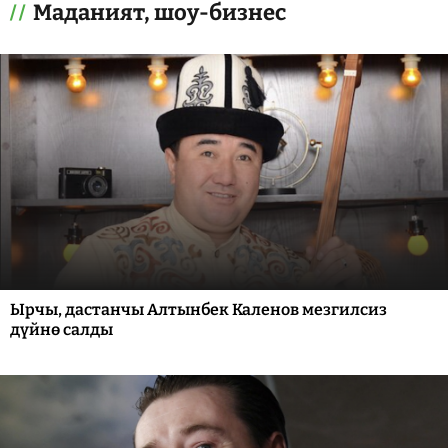
Маданият, шоу-бизнес
Ырчы, дастанчы Алтынбек Каленов мезгилсиз
дүйнө салды