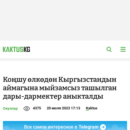
Коңшу өлкөдөн Кыргызстандын
аймагына мыйзамсыз ташылган
дары-дармектер аныкталды
4375
20 июля 2023 17:13
Kaktus
Окуялар
Все самое интересное в
Telegram