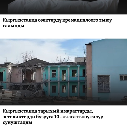
Кыргызстанда сөөктөрдү кремациялоого тыюу
салынды
Кыргызстанда тарыхый имараттарды,
эстеликтерди бузууга 10 жылга тыюу салуу
сунушталды