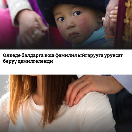
Өлкөдө балдарга кош фамилия ыйгарууга уруксат
берүү демилгеленди