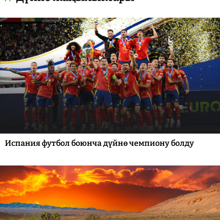
Испания футбол боюнча дүйнө чемпиону болду