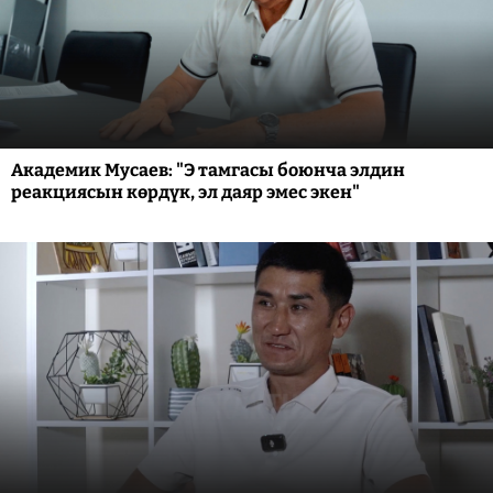
Академик Мусаев: "Э тамгасы боюнча элдин
реакциясын көрдүк, эл даяр эмес экен"