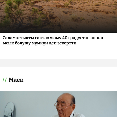
Саламаттыкты сактоо уюму 40 градустан ашкан
ысык болушу мүмкүн деп эскертти
Маек