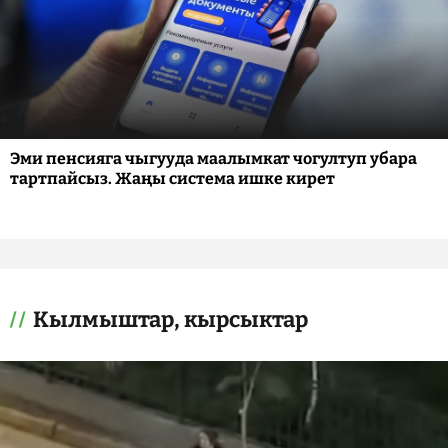
Эми пенсияга чыгууда маалымкат чогултуп убара
тартпайсыз. Жаңы система ишке кирет
Кылмыштар, кырсыктар