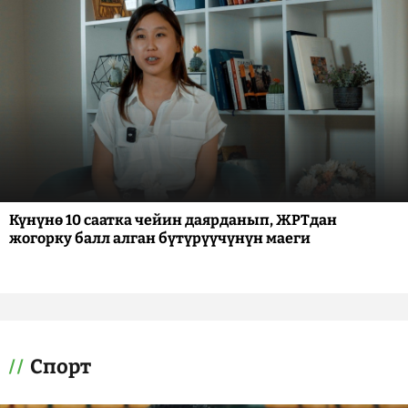
Күнүнө 10 саатка чейин даярданып, ЖРТдан
жогорку балл алган бүтүрүүчүнүн маеги
Спорт