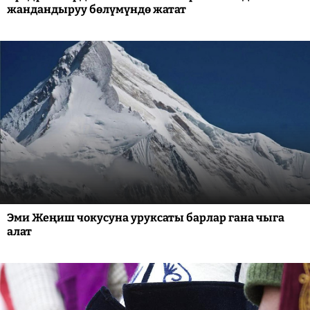
жандандыруу бөлүмүндө жатат
Эми Жеңиш чокусуна уруксаты барлар гана чыга
алат