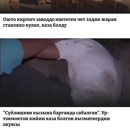
Ошто кирпич заводдо иштеген чет элдик жаран
станокко кулап, каза болду
"Сүйлөшкөн кызына барганда сабалган". Ур-
токмоктон кийин каза болгон кызматкердин
окуясы