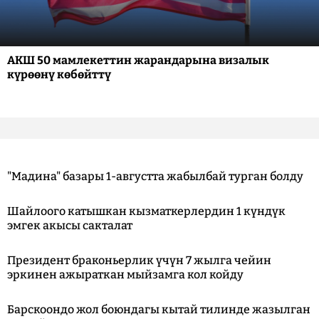
АКШ 50 мамлекеттин жарандарына визалык
күрөөнү көбөйттү
"Мадина" базары 1-августта жабылбай турган болду
Шайлоого катышкан кызматкерлердин 1 күндүк
эмгек акысы сакталат
Президент браконьерлик үчүн 7 жылга чейин
эркинен ажыраткан мыйзамга кол койду
Барскоондо жол боюндагы кытай тилинде жазылган