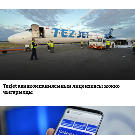
TezJet авиакомпаниясынын лицензиясы жокко
чыгарылды