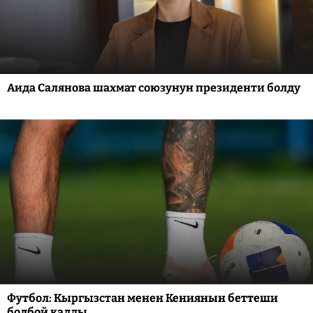
Аида Салянова шахмат союзунун президенти болду
Футбол: Кыргызстан менен Кениянын беттеши
болбой калды