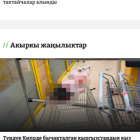
тактайчалар алынды
Акыркы жаңылыктар
Түндүк Кипрде бычакталган кыргызстандык кыз