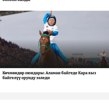
Көчмөндөр оюндары: Аламан байгеде Кара кыз
байгелүү орунду ээледи