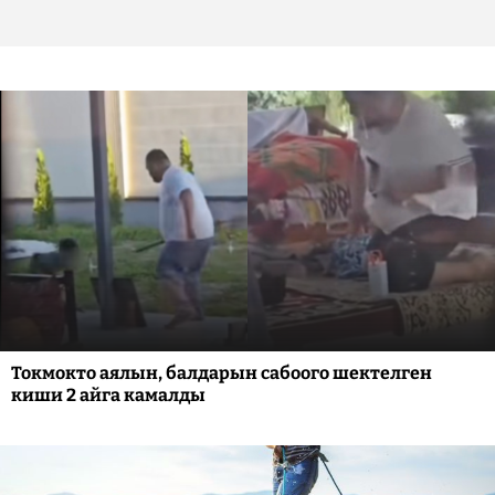
Токмокто аялын, балдарын сабоого шектелген
киши 2 айга камалды