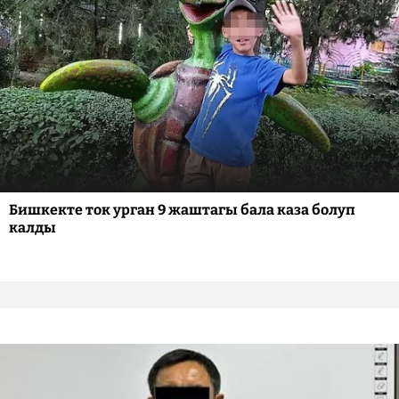
Бишкекте ток урган 9 жаштагы бала каза болуп
калды