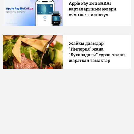
Apple Pay эми BAKAI
карталарынын ээлери
үчүн жеткиликтүү
Жайкы даамдар:
"Империя" жана
"Бухарадагы" суроо-талап
жараткан тамактар