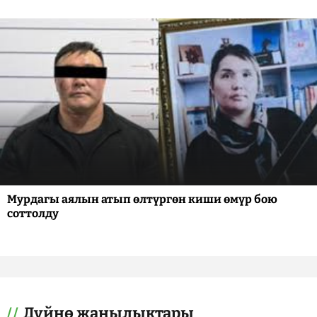
Мурдагы аялын атып өлтүргөн киши өмүр бою
соттолду
Дүйнө жаңылыктары