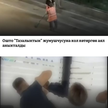
Ошто "Тазалыктын" жумушчусуна кол көтөргөн аял
аныкталды