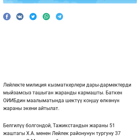
Лейлекте милиция кызматкерлери дары-дармектерди
мыйзамсыз ташыган жаранды кармашты. Баткен
ОИИБдин маалыматында шектүү коңшу өлкөнүн
жараны экени айтылат.
Белгилүү болгондой, Тажикстандын жараны 51
жаштагы Х.А. менен Лейлек районунун тургуну 37