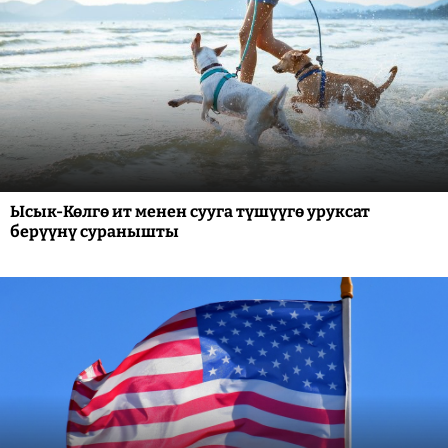
Ысык-Көлгө ит менен сууга түшүүгө уруксат
берүүнү суранышты