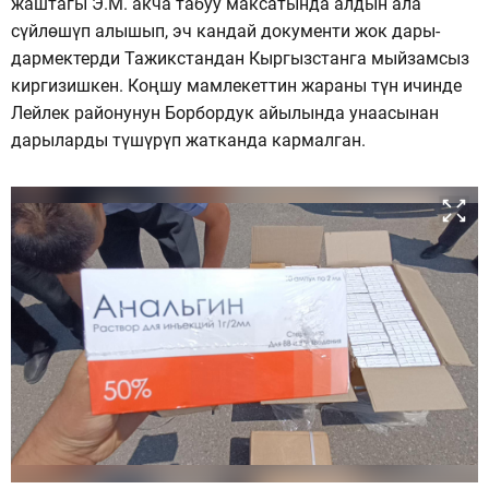
жаштагы Э.М. акча табуу максатында алдын ала
сүйлөшүп алышып, эч кандай документи жок дары-
дармектерди Тажикстандан Кыргызстанга мыйзамсыз
киргизишкен. Коңшу мамлекеттин жараны түн ичинде
Лейлек районунун Борбордук айылында унаасынан
дарыларды түшүрүп жатканда кармалган.