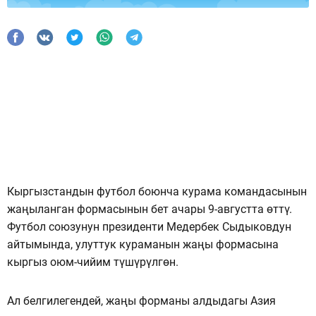
Кыргызстандын футбол боюнча курама командасынын
жаңыланган формасынын бет ачары 9-августта өттү.
Футбол союзунун президенти Медербек Сыдыковдун
айтымында, улуттук кураманын жаңы формасына
кыргыз оюм-чийим түшүрүлгөн.
Ал белгилегендей, жаңы форманы алдыдагы Азия