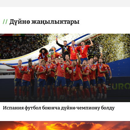
Дүйнө жаңылыктары
Испания футбол боюнча дүйнө чемпиону болду