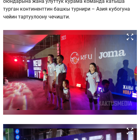
оюндарына жана улуттук курама команда катыша
турган континенттин башкы турнири – Азия кубогуна
чейин тартуулоону чечишти.