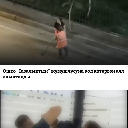
Ошто "Тазалыктын" жумушчусуна кол көтөргөн аял
аныкталды