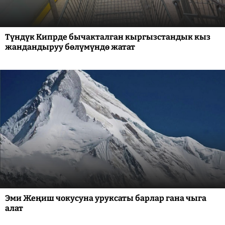
Түндүк Кипрде бычакталган кыргызстандык кыз
жандандыруу бөлүмүндө жатат
Эми Жеңиш чокусуна уруксаты барлар гана чыга
алат