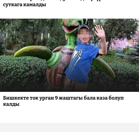
суткага камалды
Бишкекте ток урган 9 жаштагы бала каза болуп
калды