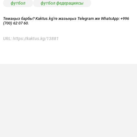
футбол
футбол федерациясы
Темаңыз барбы? Kaktus.kg'ге жазыңыз Telegram же WhatsApp:
+996
(700) 62 07 60.
URL:
https://kaktus.kg/13881