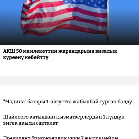
АКШ 50 мамлекеттин жарандарына визалык
күрөөнү көбөйттү
"Мадина" базары 1-августта жабылбай турган болду
Шайлоого катышкан кызматкерлердин 1 күндүк
эмгек акысы сакталат
Президент браконьерлик үчүн 7 жылга чейин