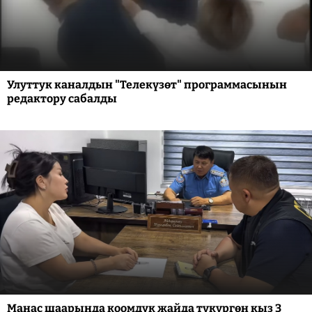
Улуттук каналдын "Телекүзөт" программасынын
редактору сабалды
Манас шаарында коомдук жайда түкүргөн кыз 3