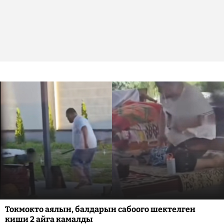
Токмокто аялын, балдарын сабоого шектелген
киши 2 айга камалды