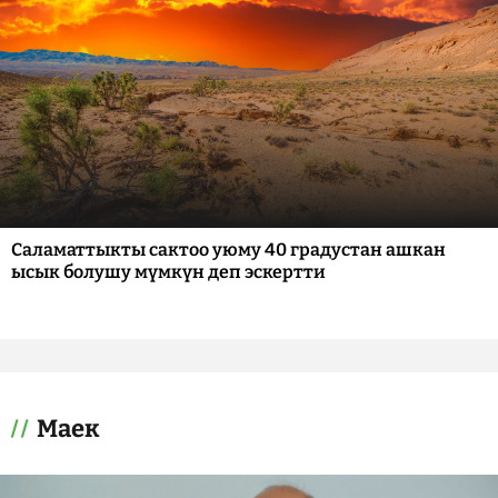
Саламаттыкты сактоо уюму 40 градустан ашкан
ысык болушу мүмкүн деп эскертти
Маек