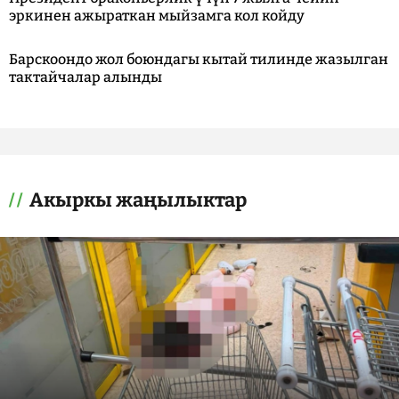
эркинен ажыраткан мыйзамга кол койду
Барскоондо жол боюндагы кытай тилинде жазылган
тактайчалар алынды
Акыркы жаңылыктар