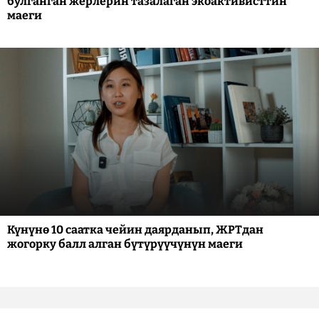
булганган жерлерин тазалаган экоактивисттин
маеги
Күнүнө 10 саатка чейин даярданып, ЖРТдан
жогорку балл алган бүтүрүүчүнүн маеги