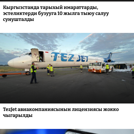
Кыргызстанда тарыхый имараттарды,
эстеликтерди бузууга 10 жылга тыюу салуу
сунушталды
TezJet авиакомпаниясынын лицензиясы жокко
чыгарылды