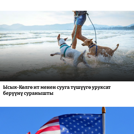
Ысык-Көлгө ит менен сууга түшүүгө уруксат
берүүнү суранышты