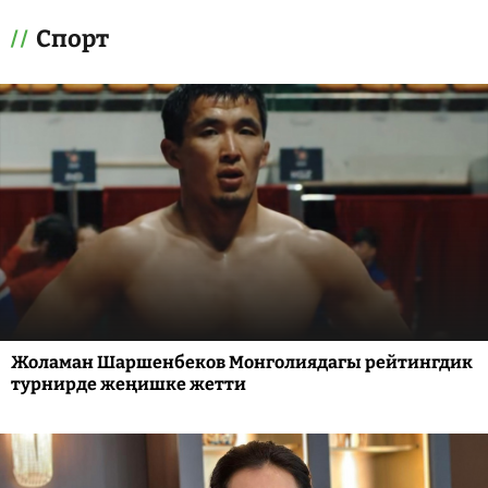
Спорт
Жоламан Шаршенбеков Монголиядагы рейтингдик
турнирде жеңишке жетти