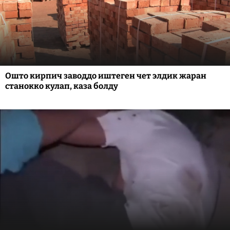
Ошто кирпич заводдо иштеген чет элдик жаран
станокко кулап, каза болду