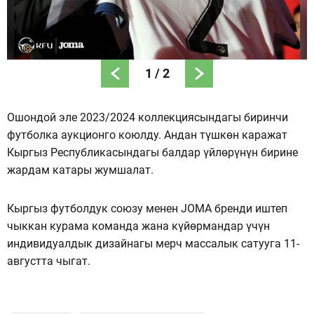
1
/
2
Ошондой эле 2023/2024 коллекциясындагы биринчи
футболка аукционго коюлду. Андан түшкөн каражат
Кыргыз Республикасындагы балдар үйлөрүнүн бирине
жардам катары жумшалат.
Кыргыз футболдук союзу менен JOMA бренди иштеп
чыккан курама команда жана күйөрмандар үчүн
индивидуалдык дизайнагы мерч массалык сатууга 11-
августта чыгат.