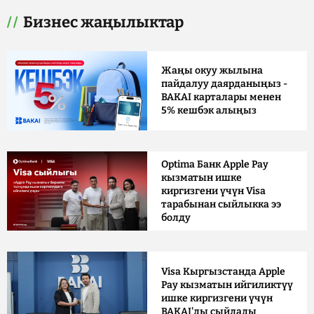
Бизнес жаңылыктар
Жаңы окуу жылына
пайдалуу даярданыңыз -
BAKAI карталары менен
5% кешбэк алыңыз
Optima Банк Apple Pay
кызматын ишке
киргизгени үчүн Visa
тарабынан сыйлыкка ээ
болду
Visa Кыргызстанда Apple
Pay кызматын ийгиликтүү
ишке киргизгени үчүн
BAKAI'ды сыйлады