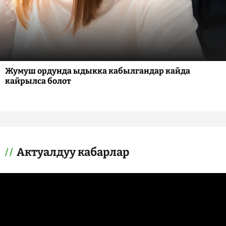
Жумуш ордунда ыдыкка кабылгандар кайда
кайрылса болот
Актуалдуу кабарлар