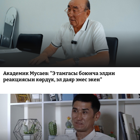
Академик Мусаев: "Э тамгасы боюнча элдин
реакциясын көрдүк, эл даяр эмес экен"