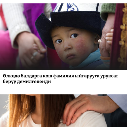
Өлкөдө балдарга кош фамилия ыйгарууга уруксат
берүү демилгеленди