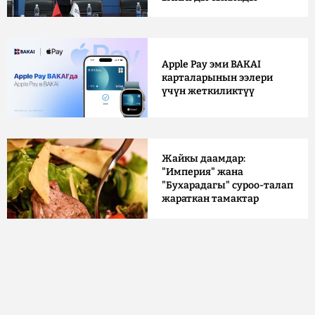
Apple Pay эми BAKAI
карталарынын ээлери
үчүн жеткиликтүү
Жайкы даамдар:
"Империя" жана
"Бухарадагы" суроо-талап
жараткан тамактар