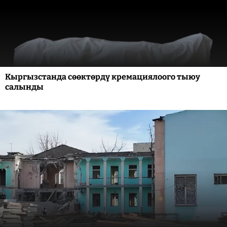
Кыргызстанда сөөктөрдү кремациялоого тыюу
салынды