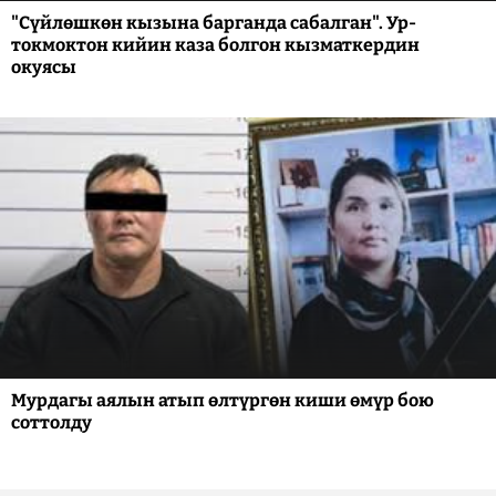
"Сүйлөшкөн кызына барганда сабалган". Ур-
токмоктон кийин каза болгон кызматкердин
окуясы
Мурдагы аялын атып өлтүргөн киши өмүр бою
соттолду