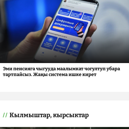
Эми пенсияга чыгууда маалымкат чогултуп убара
тартпайсыз. Жаңы система ишке кирет
Кылмыштар, кырсыктар