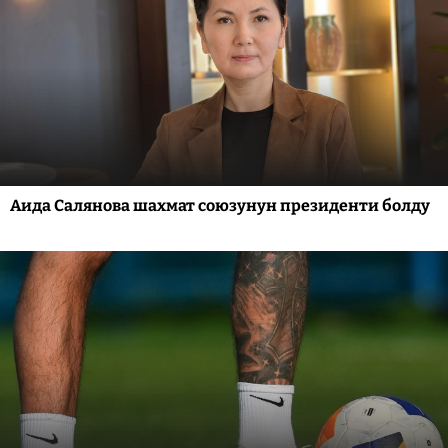
Аида Салянова шахмат союзунун президенти болду