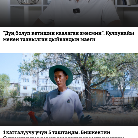
"Дүң болуп кетишин каалаган эмесмин". Кулпунайы
менен таанылган дыйкандын маеги
1 катталуучу үчүн 5 таштанды. Бишкектин