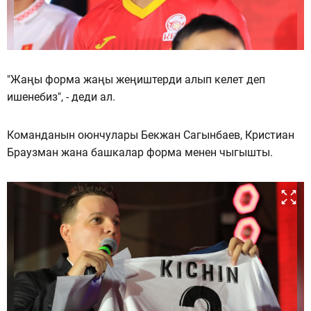
"Жаңы форма жаңы жеңиштерди алып келет деп
ишенебиз", - деди ал.
Команданын оюнчулары Бекжан Сагынбаев, Кристиан
Браузман жана башкалар форма менен чыгышты.