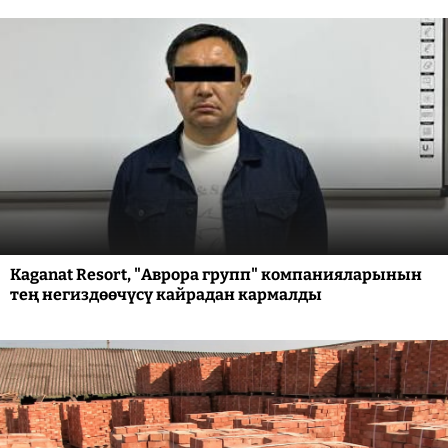
Kaganat Resort, "Аврора групп" компанияларынын
тең негиздөөчүсү кайрадан кармалды