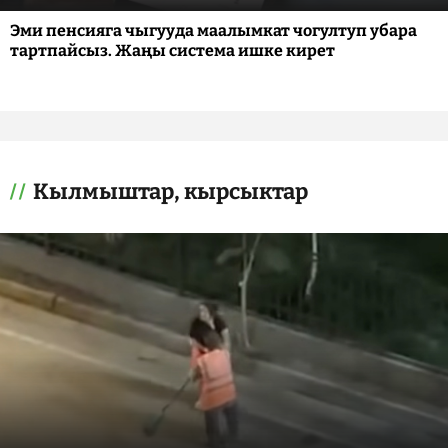
Эми пенсияга чыгууда маалымкат чогултуп убара
тартпайсыз. Жаңы система ишке кирет
Кылмыштар, кырсыктар