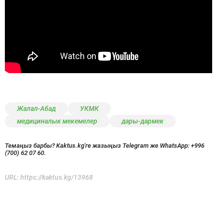
Жалал-Абад
УКМК
медициналык мекемелер
дары-дармек
Темаңыз барбы? Kaktus.kg'ге жазыңыз Telegram же WhatsApp:
+996
(700) 62 07 60.
URL:
https://kaktus.kg/13968