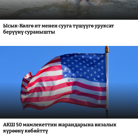
Ысык-Көлгө ит менен сууга түшүүгө уруксат
берүүнү суранышты
АКШ 50 мамлекеттин жарандарына визалык
күрөөнү көбөйттү