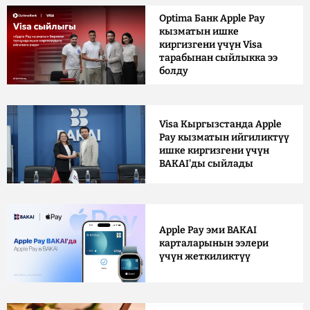
Optima Банк Apple Pay
кызматын ишке
киргизгени үчүн Visa
тарабынан сыйлыкка ээ
болду
Visa Кыргызстанда Apple
Pay кызматын ийгиликтүү
ишке киргизгени үчүн
BAKAI'ды сыйлады
Apple Pay эми BAKAI
карталарынын ээлери
үчүн жеткиликтүү