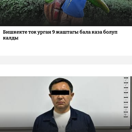
Бишкекте ток урган 9 жаштагы бала каза болуп
калды