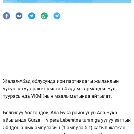
Жалал-Абад облусунда ири партиядагы жыландын
уусун сатуу аракет кылган 4 адам кармалды. Бул
туурасында УКМКнын маалыматында айтылат.
Белгилүү болгондой, Ала-Бука районунун Ала-Бука
айылында Gurza – vipera Leberetna turaniga уулуу заттын
500дөн ашык ампуласын (1 ампула 5 г) сатып жаткан