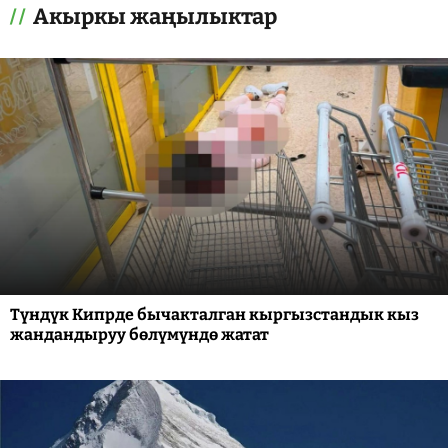
Акыркы жаңылыктар
Түндүк Кипрде бычакталган кыргызстандык кыз
жандандыруу бөлүмүндө жатат