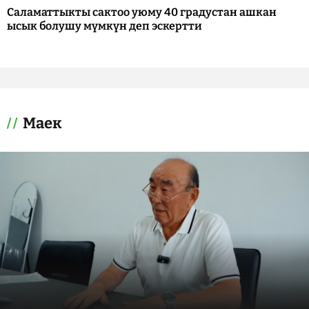
Саламаттыкты сактоо уюму 40 градустан ашкан
ысык болушу мүмкүн деп эскертти
Маек