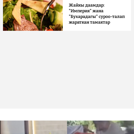
Жайкы даамдар:
"Империя" жана
"Бухарадагы" суроо-талап
жараткан тамактар