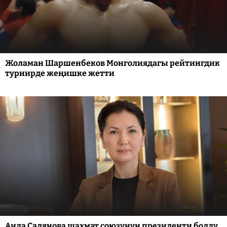
Жоламан Шаршенбеков Монголиядагы рейтингдик
турнирде жеңишке жетти
Аида Салянова шахмат союзунун президенти болду