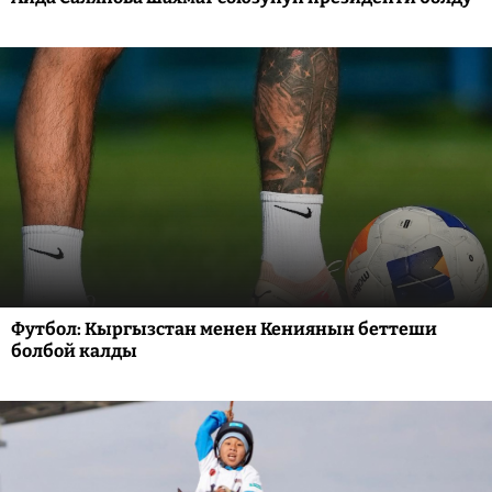
Футбол: Кыргызстан менен Кениянын беттеши
болбой калды