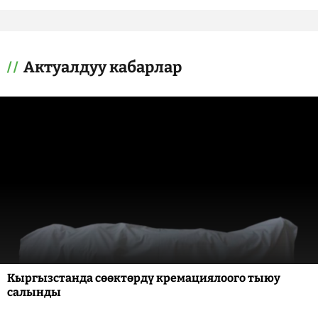
Актуалдуу кабарлар
Кыргызстанда сөөктөрдү кремациялоого тыюу
салынды