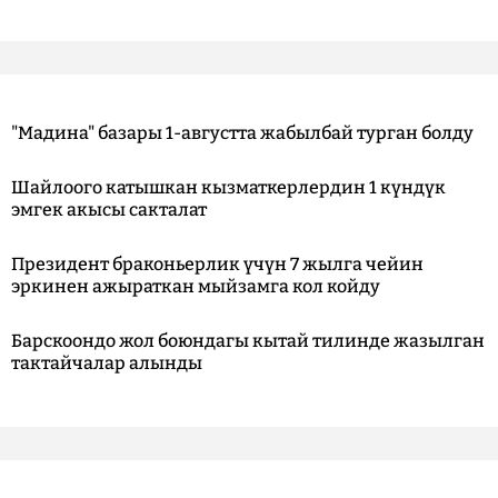
"Мадина" базары 1-августта жабылбай турган болду
Шайлоого катышкан кызматкерлердин 1 күндүк
эмгек акысы сакталат
Президент браконьерлик үчүн 7 жылга чейин
эркинен ажыраткан мыйзамга кол койду
Барскоондо жол боюндагы кытай тилинде жазылган
тактайчалар алынды