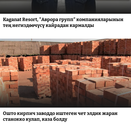
Kaganat Resort, "Аврора групп" компанияларынын
тең негиздөөчүсү кайрадан кармалды
Ошто кирпич заводдо иштеген чет элдик жаран
станокко кулап, каза болду