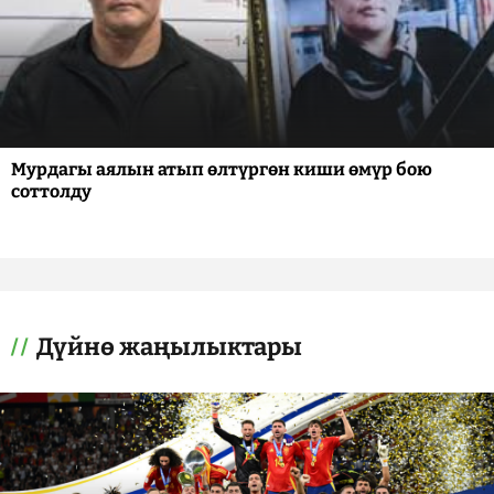
Мурдагы аялын атып өлтүргөн киши өмүр бою
соттолду
Дүйнө жаңылыктары