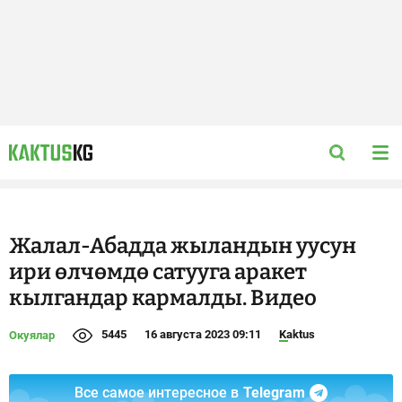
Жалал-Абадда жыландын уусун
ири өлчөмдө сатууга аракет
кылгандар кармалды. Видео
5445
16 августа 2023 09:11
Kaktus
Окуялар
Все самое интересное в
Telegram