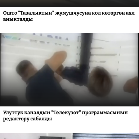
Ошто "Тазалыктын" жумушчусуна кол көтөргөн аял
аныкталды
Улуттук каналдын "Телекүзөт" программасынын
редактору сабалды