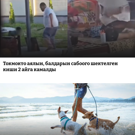
Токмокто аялын, балдарын сабоого шектелген
киши 2 айга камалды