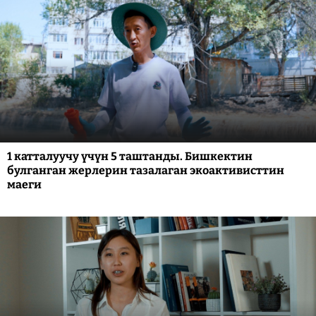
1 катталуучу үчүн 5 таштанды. Бишкектин
булганган жерлерин тазалаган экоактивисттин
маеги