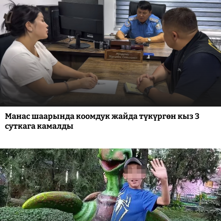
Манас шаарында коомдук жайда түкүргөн кыз 3
суткага камалды