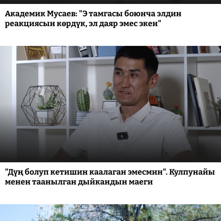
Академик Мусаев: "Э тамгасы боюнча элдин
реакциясын көрдүк, эл даяр эмес экен"
"Дүң болуп кетишин каалаган эмесмин". Кулпунайы
менен таанылган дыйкандын маеги