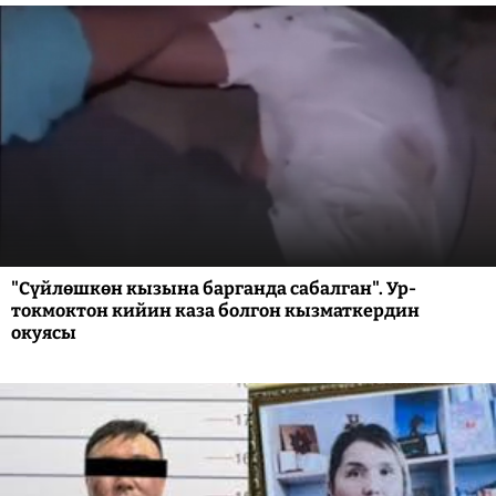
"Сүйлөшкөн кызына барганда сабалган". Ур-
токмоктон кийин каза болгон кызматкердин
окуясы