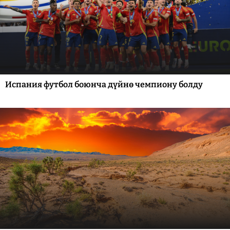
Испания футбол боюнча дүйнө чемпиону болду