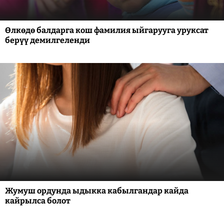
Өлкөдө балдарга кош фамилия ыйгарууга уруксат
берүү демилгеленди
Жумуш ордунда ыдыкка кабылгандар кайда
кайрылса болот