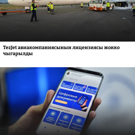
TezJet авиакомпаниясынын лицензиясы жокко
чыгарылды