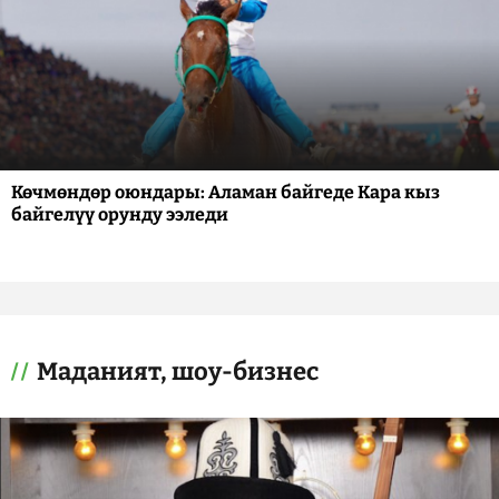
Көчмөндөр оюндары: Аламан байгеде Кара кыз
байгелүү орунду ээледи
Маданият, шоу-бизнес