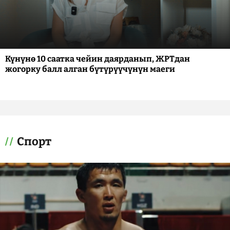
Күнүнө 10 саатка чейин даярданып, ЖРТдан
жогорку балл алган бүтүрүүчүнүн маеги
Спорт