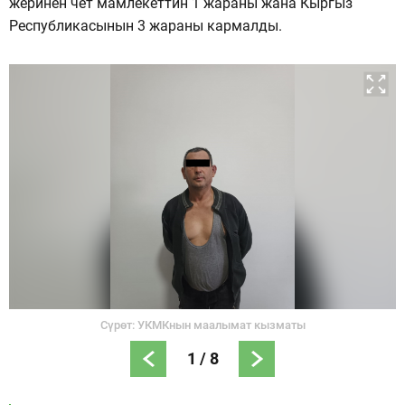
жеринен чет мамлекеттин 1 жараны жана Кыргыз
Республикасынын 3 жараны кармалды.
Сүрөт: УКМКнын маалымат кызматы
1
/
8