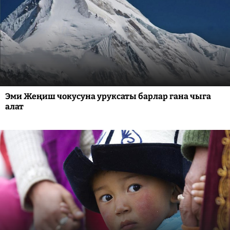
Эми Жеңиш чокусуна уруксаты барлар гана чыга
алат