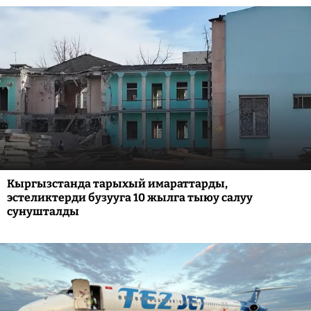
Кыргызстанда тарыхый имараттарды,
эстеликтерди бузууга 10 жылга тыюу салуу
сунушталды