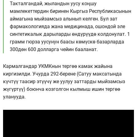
Такталгандай, жыландын уусу коңшу
мамлекеттердин биринен Кыргыз Республикасынын
аймагына мыйзамсыз алынып келген. Бул зат
фармакологияда жана медицинада, ошондой эле
синтетикалык дарыларды өндүрүүдө колдонулат. 1
грамм гюрза уусунун баасы көмүскө базарларда
300дөн 600 долларга чейин бааланат.
Кармалгандар УКМКнын тергөө камак жайына
киргизилди. Учурда 292-берене (Сатуу максатында
күчтүү таасир этүүчү же уулуу заттарды мыйзамсыз
жүгүртүү) боюнча козголгон кылмыш ишин тергөө
уланууда.