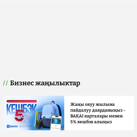
Бизнес жаңылыктар
Жаңы окуу жылына
пайдалуу даярданыңыз -
BAKAI карталары менен
5% кешбэк алыңыз