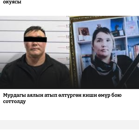
окуясы
Мурдагы аялын атып өлтүргөн киши өмүр бою
соттолду