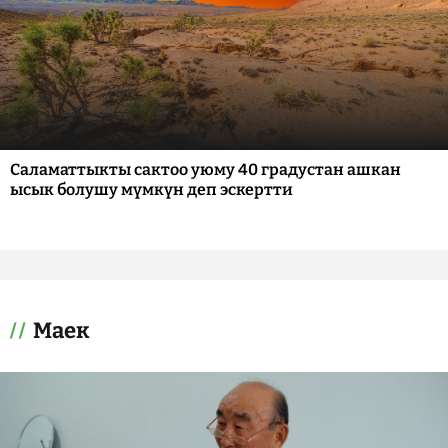
Саламаттыкты сактоо уюму 40 градустан ашкан
ысык болушу мүмкүн деп эскертти
Маек