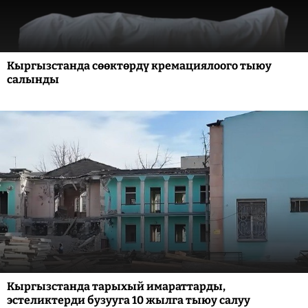
Кыргызстанда сөөктөрдү кремациялоого тыюу
салынды
Кыргызстанда тарыхый имараттарды,
эстеликтерди бузууга 10 жылга тыюу салуу