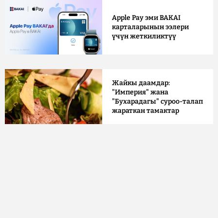
Apple Pay эми BAKAI
карталарынын ээлери
үчүн жеткиликтүү
Жайкы даамдар:
"Империя" жана
"Бухарадагы" суроо-талап
жараткан тамактар