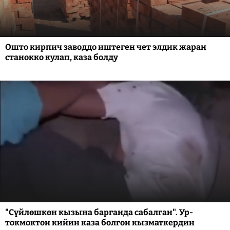
Ошто кирпич заводдо иштеген чет элдик жаран
станокко кулап, каза болду
"Сүйлөшкөн кызына барганда сабалган". Ур-
токмоктон кийин каза болгон кызматкердин