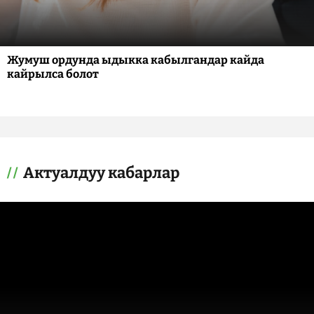
Жумуш ордунда ыдыкка кабылгандар кайда
кайрылса болот
Актуалдуу кабарлар