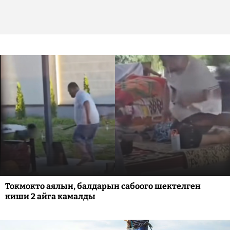
Токмокто аялын, балдарын сабоого шектелген
киши 2 айга камалды