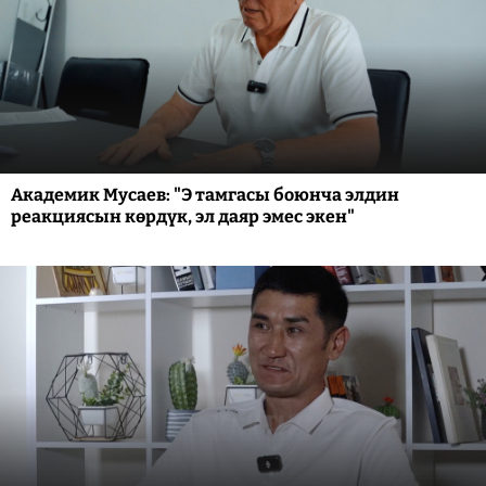
Академик Мусаев: "Э тамгасы боюнча элдин
реакциясын көрдүк, эл даяр эмес экен"