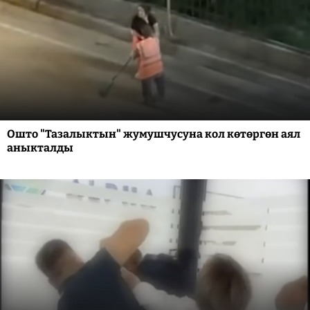
Ошто "Тазалыктын" жумушчусуна кол көтөргөн аял
аныкталды