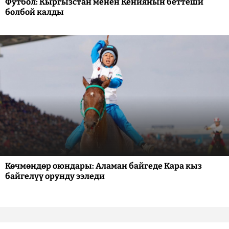
Футбол: Кыргызстан менен Кениянын беттеши
болбой калды
Көчмөндөр оюндары: Аламан байгеде Кара кыз
байгелүү орунду ээледи