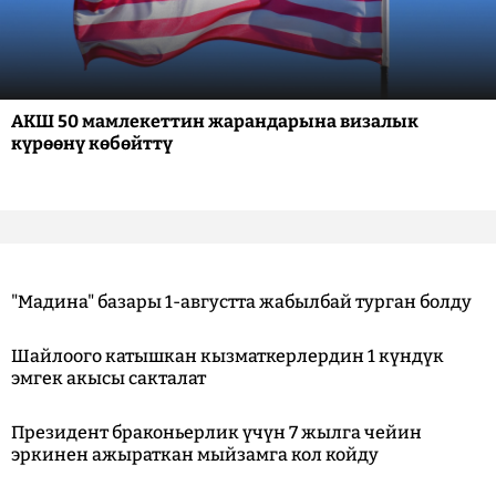
АКШ 50 мамлекеттин жарандарына визалык
күрөөнү көбөйттү
"Мадина" базары 1-августта жабылбай турган болду
Шайлоого катышкан кызматкерлердин 1 күндүк
эмгек акысы сакталат
Президент браконьерлик үчүн 7 жылга чейин
эркинен ажыраткан мыйзамга кол койду