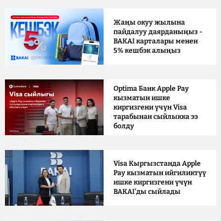
Жаңы окуу жылына
пайдалуу даярданыңыз -
BAKAI карталары менен
5% кешбэк алыңыз
Optima Банк Apple Pay
кызматын ишке
киргизгени үчүн Visa
тарабынан сыйлыкка ээ
болду
Visa Кыргызстанда Apple
Pay кызматын ийгиликтүү
ишке киргизгени үчүн
BAKAI'ды сыйлады