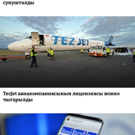
сунушталды
TezJet авиакомпаниясынын лицензиясы жокко
чыгарылды