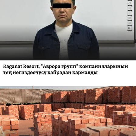
Kaganat Resort, "Аврора групп" компанияларынын
тең негиздөөчүсү кайрадан кармалды