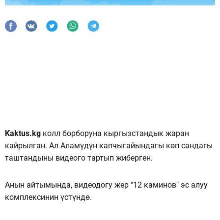
Kaktus.kg
колл борборуна кыргызстандык жаран
кайрылган. Ал Аламүдүн капчыгайындагы көп сандагы
таштандыны видеого тартып жиберген.
Анын айтымында, видеодогу жер "12 каминов" эс алуу
комплексинин үстүндө.