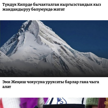
Түндүк Кипрде бычакталган кыргызстандык кыз
жандандыруу бөлүмүндө жатат
Эми Жеңиш чокусуна уруксаты барлар гана чыга
алат