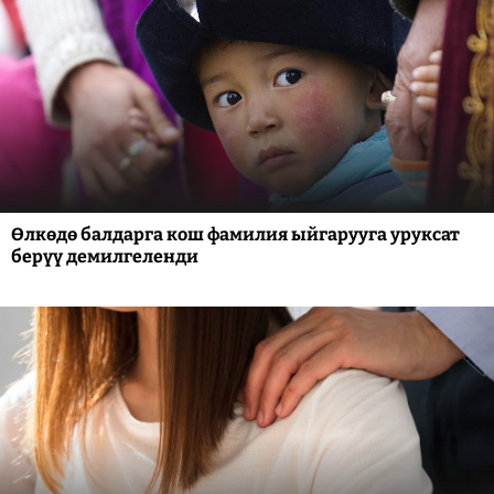
Өлкөдө балдарга кош фамилия ыйгарууга уруксат
берүү демилгеленди