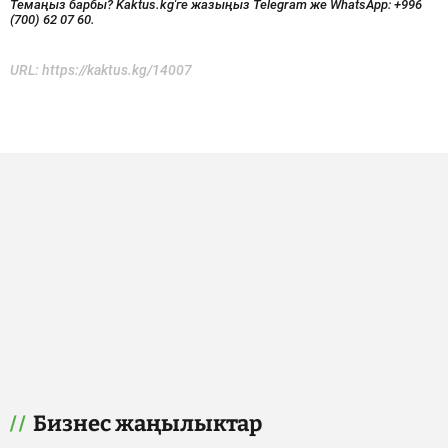
Темаңыз барбы? Kaktus.kg'ге жазыңыз Telegram же WhatsApp:
+996
(700) 62 07 60.
URL:
https://kaktus.kg/14007
Бизнес жаңылыктар