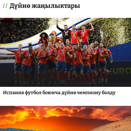
Дүйнө жаңылыктары
Испания футбол боюнча дүйнө чемпиону болду