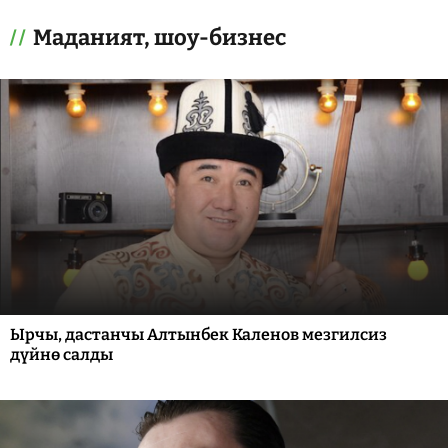
Маданият, шоу-бизнес
Ырчы, дастанчы Алтынбек Каленов мезгилсиз
дүйнө салды