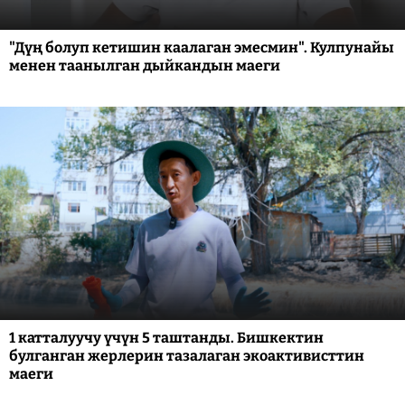
"Дүң болуп кетишин каалаган эмесмин". Кулпунайы
менен таанылган дыйкандын маеги
1 катталуучу үчүн 5 таштанды. Бишкектин
булганган жерлерин тазалаган экоактивисттин
маеги