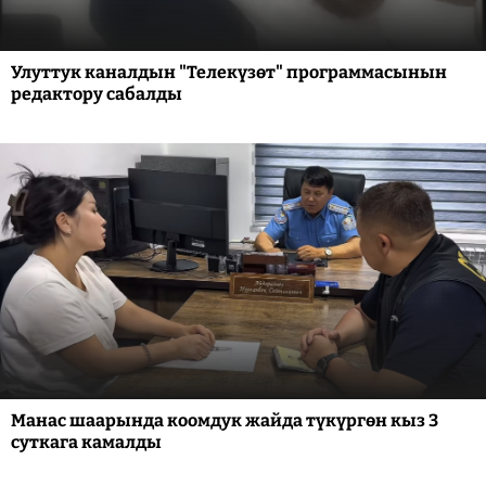
Улуттук каналдын "Телекүзөт" программасынын
редактору сабалды
Манас шаарында коомдук жайда түкүргөн кыз 3
суткага камалды