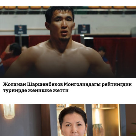
Жоламан Шаршенбеков Монголиядагы рейтингдик
турнирде жеңишке жетти