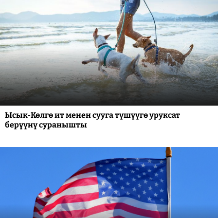
Ысык-Көлгө ит менен сууга түшүүгө уруксат
берүүнү суранышты