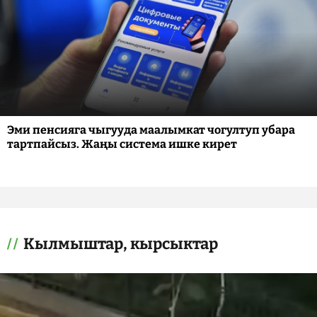
Эми пенсияга чыгууда маалымкат чогултуп убара
тартпайсыз. Жаңы система ишке кирет
Кылмыштар, кырсыктар