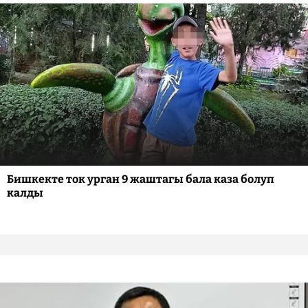
Бишкекте ток урган 9 жаштагы бала каза болуп
калды