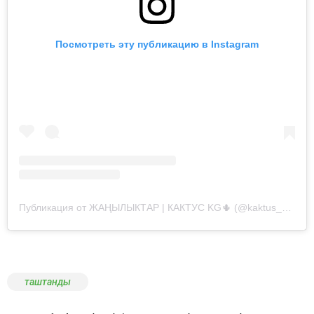
Посмотреть эту публикацию в Instagram
Публикация от ЖАҢЫЛЫКТАР | КАКТУС KG🌵 (@kaktus__kg)
таштанды