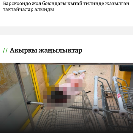
Барскоондо жол боюндагы кытай тилинде жазылган
тактайчалар алынды
Акыркы жаңылыктар