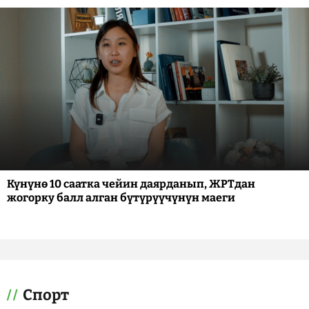
Күнүнө 10 саатка чейин даярданып, ЖРТдан
жогорку балл алган бүтүрүүчүнүн маеги
Спорт