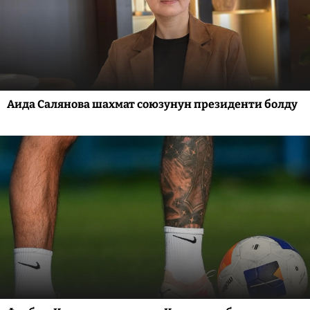
Аида Салянова шахмат союзунун президенти болду