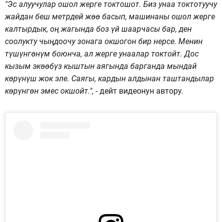
"Эс алуучулар ошол жерге токтошот. Биз унаа токтотуучу
жайдан беш метрдей жөө басып, машинаны ошол жерге
калтырдык, оң жагында боз үй шаарчасы бар, ден
соолукту чыңдоочу зонага окшогон бир нерсе. Менин
түшүнгөнүм боюнча, ал жерге унаалар токтойт. Дос
кызым экөөбүз кыштын аягында барганда мындай
көрүнүш жок эле. Саягы, кардын алдынан таштандылар
көрүнгөн эмес окшойт.", -
дейт видеонун автору.