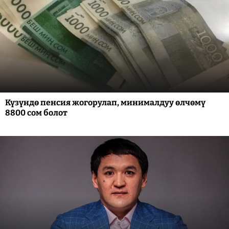
Күзүндө пенсия жогорулап, минималдуу өлчөмү
8800 сом болот