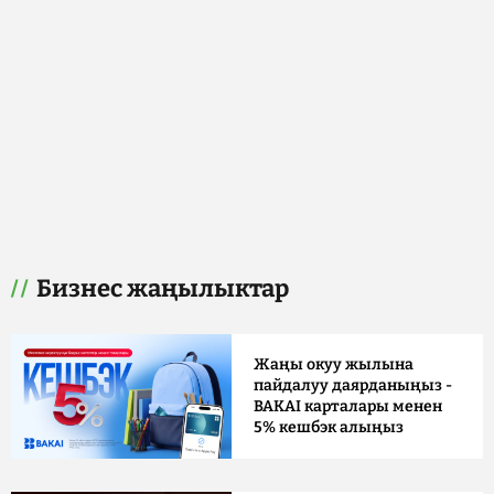
Бизнес жаңылыктар
Жаңы окуу жылына
пайдалуу даярданыңыз -
BAKAI карталары менен
5% кешбэк алыңыз