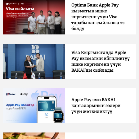
Optima Банк Apple Pay
кызматын ишке
киргизгени үчүн Visa
тарабынан сыйлыкка ээ
болду
Visa Кыргызстанда Apple
Pay кызматын ийгиликтүү
ишке киргизгени үчүн
BAKAI'ды сыйлады
Apple Pay эми BAKAI
карталарынын ээлери
үчүн жеткиликтүү