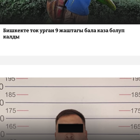
Бишкекте ток урган 9 жаштагы бала каза болуп
калды