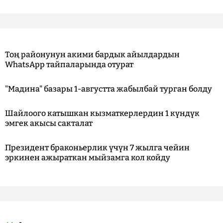
Тоң районунун акими бардык айылдардын
WhatsApp тайпаларында отурат
"Мадина" базары 1-августта жабылбай турган болду
Шайлоого катышкан кызматкерлердин 1 күндүк
эмгек акысы сакталат
Президент браконьерлик үчүн 7 жылга чейин
эркинен ажыраткан мыйзамга кол койду