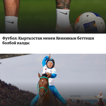
Футбол: Кыргызстан менен Кениянын беттеши
болбой калды