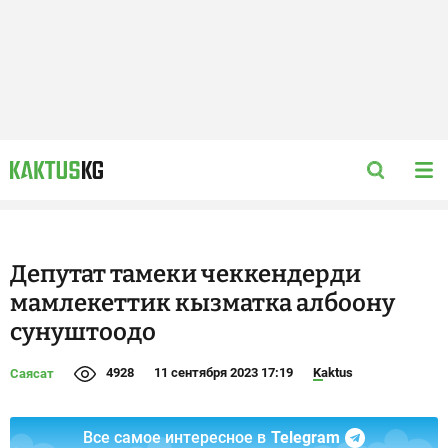
Депутат тамеки чеккендерди
мамлекеттик кызматка албоону
сунуштоодо
4928
11 сентября 2023 17:19
Kaktus
Саясат
Все самое интересное в
Telegram