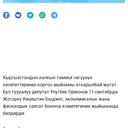
Кыргызстандын калкын тамеки чегүүнүн
кесепеттеринен коргоо мыйзамы аткарылбай жатат.
Бул тууралуу депутат Улугбек Ормонов 11-сентябрда
Жогорку Кеңештин Бюджет, экономикалык жана
фискалдык саясат боюнча комитетинин жыйынында
билдирди.