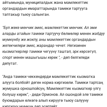
айтымында, муниципалдык жана мамлекеттик
органдардын имараттарында тамеки тартууга
таптакыр тыюу салынган.
"Бул жеке менчик эмес, мамлекеттик менчик. Ал эми
аларды атайын тамеки тартуучу бөлмөлөр менен жабдуу
мүмкүнбү же жокпу, аны мамлекеттик органдардын
жетекчилери эмес, жарандар чечет. Негизинен
кызматкерлер тамеки чегүүнү таштап, эрк көрсөтүп,
спорт менен машыгышы керек ", -
деп белгиледи
депутат.
"Анда тамеки чеккендерди мамлекеттик кызматка
алууга болбойт деген норма киргизели. Тамеки тартсаң
жумушка орношпойсуң. Мамлекеттик кызматкер үлгү
болушу керек", - деди Ормонов. Ал ошондой эле тамеки
буюмдарын өлкөгө алып кирүүгө тыюу салууну
киргизүү мүмкүн деп эсептейт.