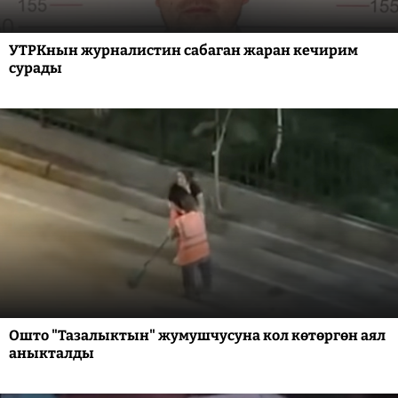
УТРКнын журналистин сабаган жаран кечирим
сурады
Ошто "Тазалыктын" жумушчусуна кол көтөргөн аял
аныкталды