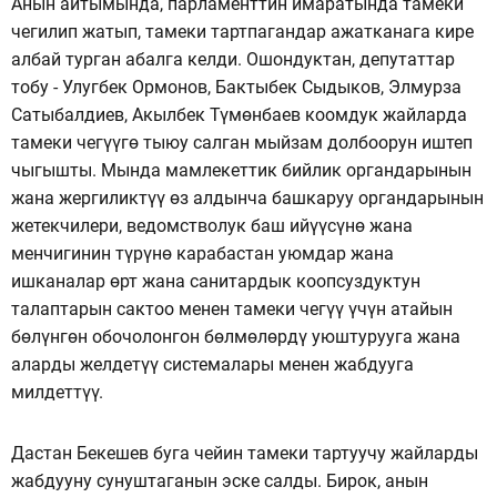
Анын айтымында, парламенттин имаратында тамеки
чегилип жатып, тамеки тартпагандар ажатканага кире
албай турган абалга келди. Ошондуктан, депутаттар
тобу - Улугбек Ормонов, Бактыбек Сыдыков, Элмурза
Сатыбалдиев, Акылбек Түмөнбаев коомдук жайларда
тамеки чегүүгө тыюу салган мыйзам долбоорун иштеп
чыгышты. Мында мамлекеттик бийлик органдарынын
жана жергиликтүү өз алдынча башкаруу органдарынын
жетекчилери, ведомстволук баш ийүүсүнө жана
менчигинин түрүнө карабастан уюмдар жана
ишканалар өрт жана санитардык коопсуздуктун
талаптарын сактоо менен тамеки чегүү үчүн атайын
бөлүнгөн обочолонгон бөлмөлөрдү уюштурууга жана
аларды желдетүү системалары менен жабдууга
милдеттүү.
Дастан Бекешев буга чейин тамеки тартуучу жайларды
жабдууну сунуштаганын эске салды. Бирок, анын