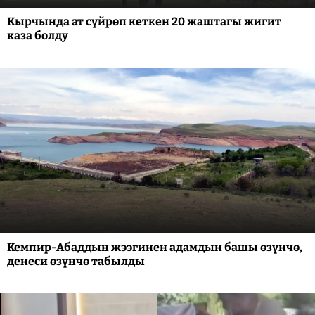
Кырчында ат сүйрөп кеткен 20 жаштагы жигит
каза болду
Кемпир-Абаддын жээгинен адамдын башы өзүнчө,
денеси өзүнчө табылды