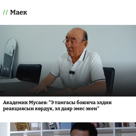
Маек
Академик Мусаев: "Э тамгасы боюнча элдин
реакциясын көрдүк, эл даяр эмес экен"