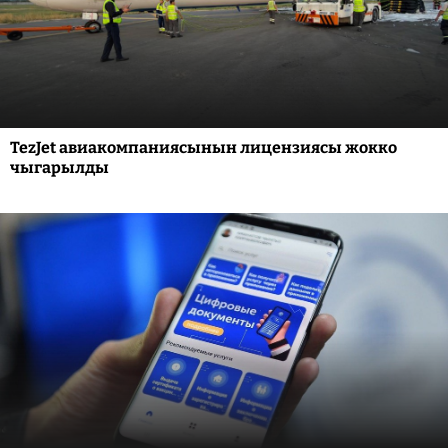
TezJet авиакомпаниясынын лицензиясы жокко
чыгарылды