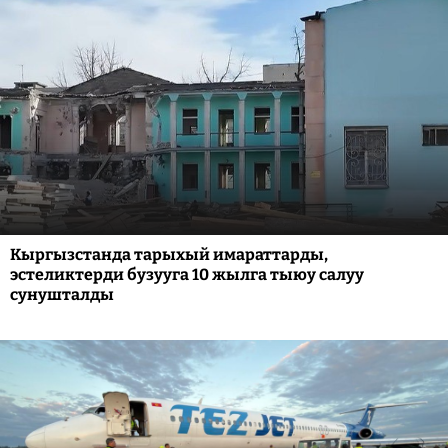
Кыргызстанда тарыхый имараттарды,
эстеликтерди бузууга 10 жылга тыюу салуу
сунушталды