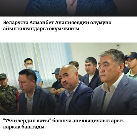
Беларуста Алманбет Анапияевдин өлүмүнө
айыпталгандарга өкүм чыкты
"75чилердин каты" боюнча апелляциялык арыз
карала баштады