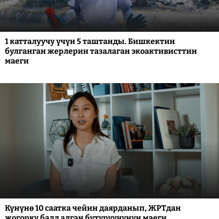
1 катталуучу үчүн 5 таштанды. Бишкектин
булганган жерлерин тазалаган экоактивисттин
маеги
Күнүнө 10 саатка чейин даярданып, ЖРТдан
жогорку балл алган бүтүрүүчүнүн маеги