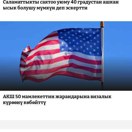
Саламаттыкты сактоо уюму 40 градустан ашкан
ысык болушу мүмкүн деп эскертти
АКШ 50 мамлекеттин жарандарына визалык
күрөөнү көбөйттү