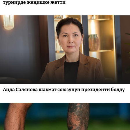
турнирде жеңишке жетти
Аида Салянова шахмат союзунун президенти болду