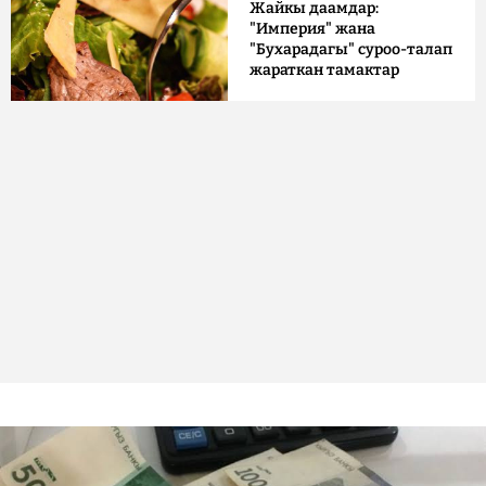
Жайкы даамдар:
"Империя" жана
"Бухарадагы" суроо-талап
жараткан тамактар