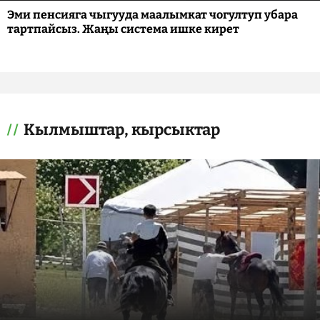
Эми пенсияга чыгууда маалымкат чогултуп убара
тартпайсыз. Жаңы система ишке кирет
Кылмыштар, кырсыктар