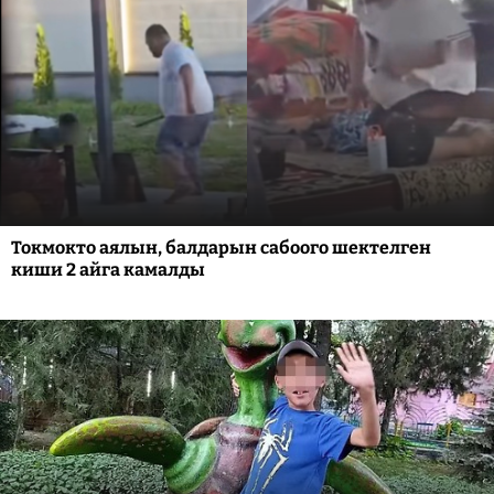
Токмокто аялын, балдарын сабоого шектелген
киши 2 айга камалды