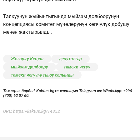
Талкуунун жыйынтыгында мыйзам долбоорунун
концепциясы комитет мүчөлөрүнүн көпчүлүк добушу
менен жактырылды.
Жогорку Кеңеш
депутаттар
мыйзам долбоору
тамеки чегүү
тамеки чегүүгө тыюу салынды
Темаңыз барбы? Kaktus.kg'ге жазыңыз Telegram же WhatsApp:
+996
(700) 62 07 60.
URL:
https://kaktus.kg/14352