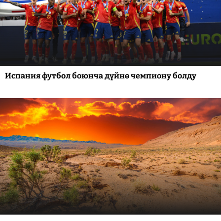
Испания футбол боюнча дүйнө чемпиону болду