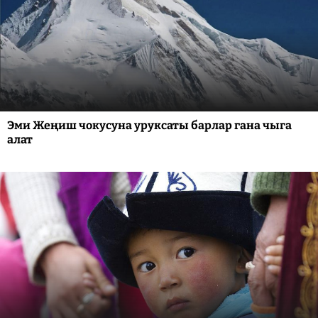
Эми Жеңиш чокусуна уруксаты барлар гана чыга
алат