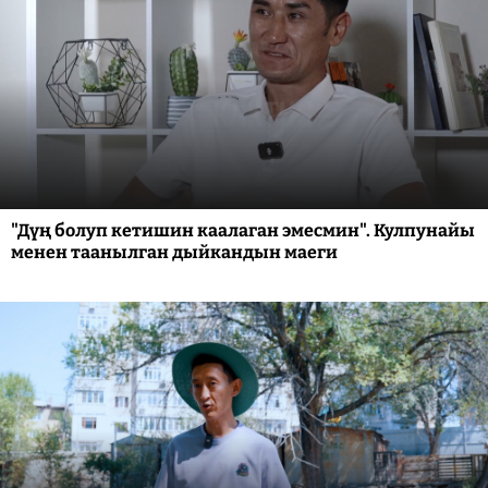
"Дүң болуп кетишин каалаган эмесмин". Кулпунайы
менен таанылган дыйкандын маеги