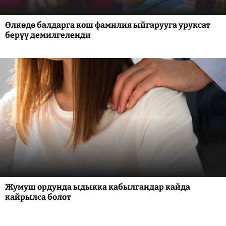
Өлкөдө балдарга кош фамилия ыйгарууга уруксат
берүү демилгеленди
Жумуш ордунда ыдыкка кабылгандар кайда
кайрылса болот