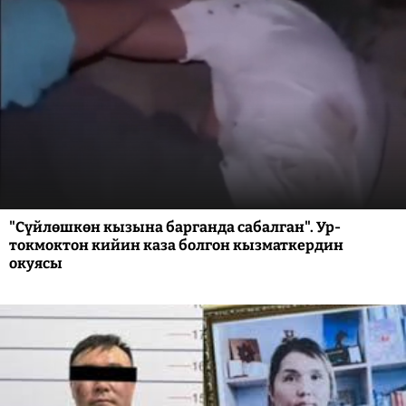
"Сүйлөшкөн кызына барганда сабалган". Ур-
токмоктон кийин каза болгон кызматкердин
окуясы