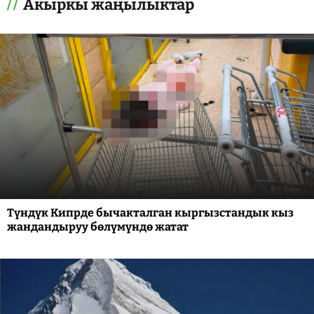
Акыркы жаңылыктар
Түндүк Кипрде бычакталган кыргызстандык кыз
жандандыруу бөлүмүндө жатат