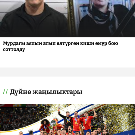
Мурдагы аялын атып өлтүргөн киши өмүр бою
соттолду
Дүйнө жаңылыктары