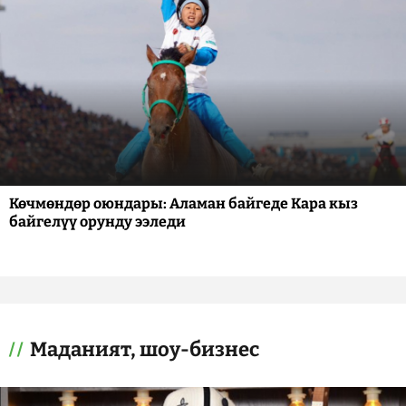
Көчмөндөр оюндары: Аламан байгеде Кара кыз
байгелүү орунду ээледи
Маданият, шоу-бизнес