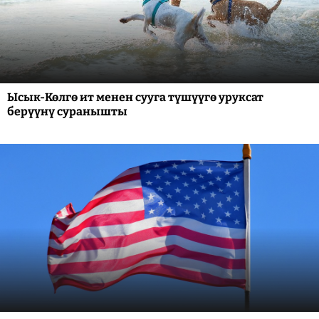
Ысык-Көлгө ит менен сууга түшүүгө уруксат
берүүнү суранышты