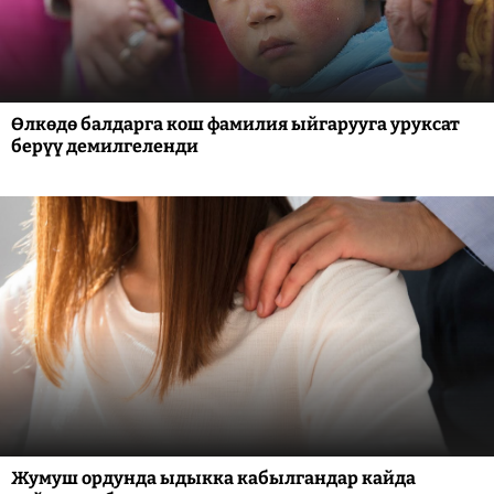
Өлкөдө балдарга кош фамилия ыйгарууга уруксат
берүү демилгеленди
Жумуш ордунда ыдыкка кабылгандар кайда