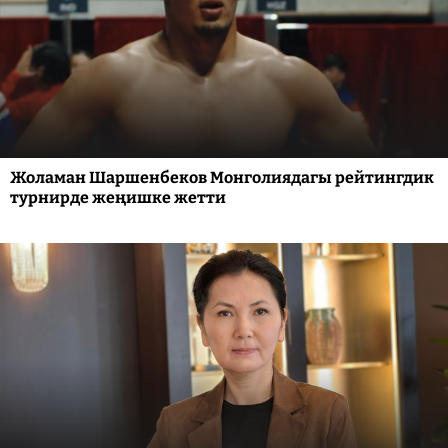
Жоламан Шаршенбеков Монголиядагы рейтингдик
турнирде жеңишке жетти