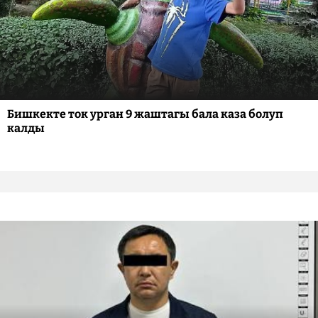
Бишкекте ток урган 9 жаштагы бала каза болуп
калды