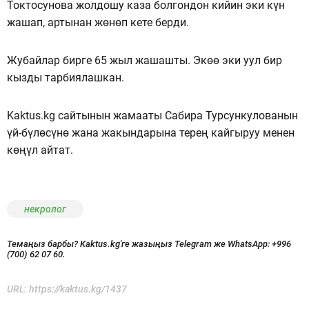
Токтосунова жолдошу каза болгондон кийин эки күн
жашап, артынан жөнөп кете берди.
Жубайлар бирге 65 жыл жашашты. Экөө эки уул бир
кызды тарбиялашкан.
Kaktus.kg сайтынын жамааты Сабира Турсункулованын
үй-бүлөсүнө жана жакындарына терең кайгыруу менен
көңүл айтат.
некролог
Темаңыз барбы? Kaktus.kg'ге жазыңыз Telegram же WhatsApp:
+996
(700) 62 07 60.
URL:
https://kaktus.kg/1437