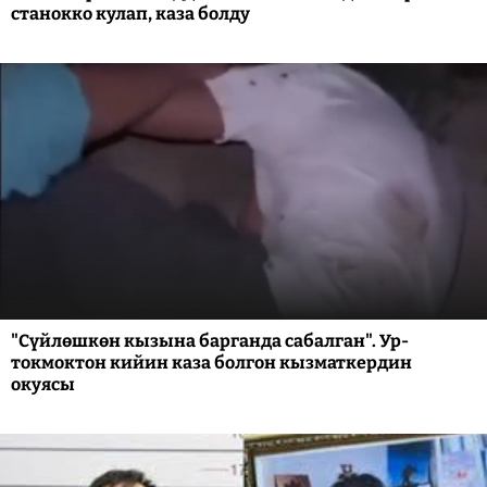
станокко кулап, каза болду
"Сүйлөшкөн кызына барганда сабалган". Ур-
токмоктон кийин каза болгон кызматкердин
окуясы