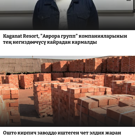
Kaganat Resort, "Аврора групп" компанияларынын
тең негиздөөчүсү кайрадан кармалды
Ошто кирпич заводдо иштеген чет элдик жаран