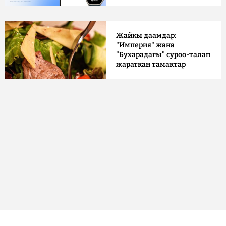
Жайкы даамдар:
"Империя" жана
"Бухарадагы" суроо-талап
жараткан тамактар