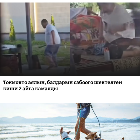
Токмокто аялын, балдарын сабоого шектелген
киши 2 айга камалды