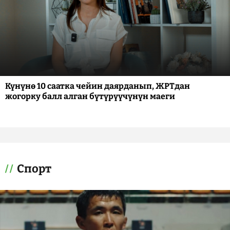
Күнүнө 10 саатка чейин даярданып, ЖРТдан
жогорку балл алган бүтүрүүчүнүн маеги
Спорт