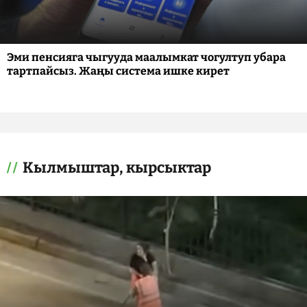
Эми пенсияга чыгууда маалымкат чогултуп убара
тартпайсыз. Жаңы система ишке кирет
Кылмыштар, кырсыктар