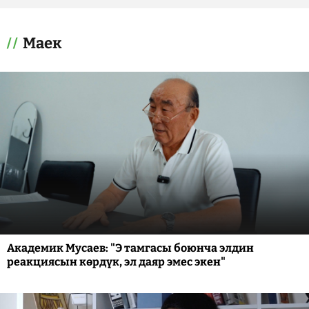
Маек
Академик Мусаев: "Э тамгасы боюнча элдин
реакциясын көрдүк, эл даяр эмес экен"