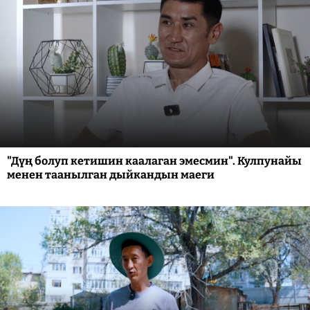
"Дүң болуп кетишин каалаган эмесмин". Кулпунайы
менен таанылган дыйкандын маеги