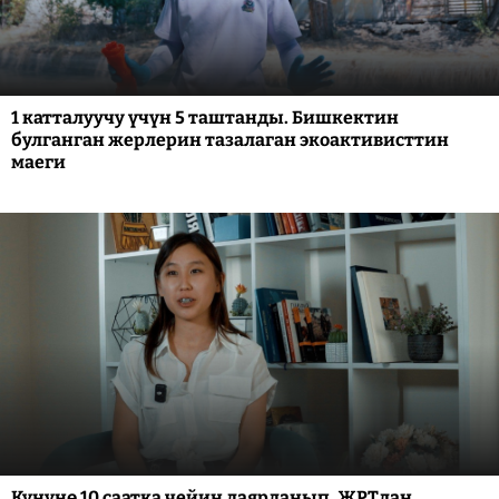
1 катталуучу үчүн 5 таштанды. Бишкектин
булганган жерлерин тазалаган экоактивисттин
маеги
Күнүнө 10 саатка чейин даярданып, ЖРТдан