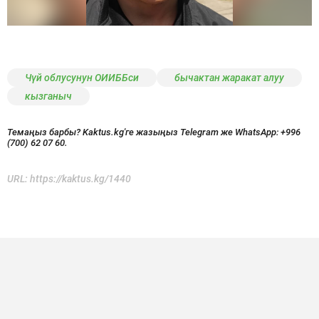
Чүй облусунун ОИИББси
бычактан жаракат алуу
кызганыч
Темаңыз барбы? Kaktus.kg'ге жазыңыз Telegram же WhatsApp:
+996
(700) 62 07 60.
URL:
https://kaktus.kg/1440