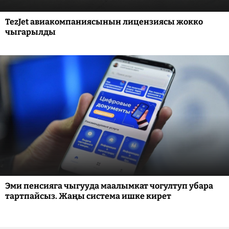
TezJet авиакомпаниясынын лицензиясы жокко
чыгарылды
Эми пенсияга чыгууда маалымкат чогултуп убара
тартпайсыз. Жаңы система ишке кирет