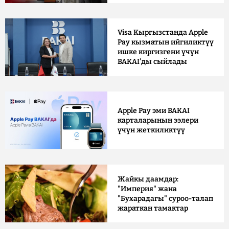
Visa Кыргызстанда Apple
Pay кызматын ийгиликтүү
ишке киргизгени үчүн
BAKAI'ды сыйлады
Apple Pay эми BAKAI
карталарынын ээлери
үчүн жеткиликтүү
Жайкы даамдар:
"Империя" жана
"Бухарадагы" суроо-талап
жараткан тамактар