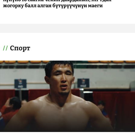
жогорку балл алган бүтүрүүчүнүн маеги
Спорт