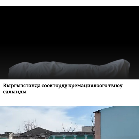
Кыргызстанда сөөктөрдү кремациялоого тыюу
салынды