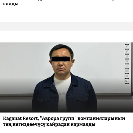
калды
Kaganat Resort, "Аврора групп" компанияларынын
тең негиздөөчүсү кайрадан кармалды