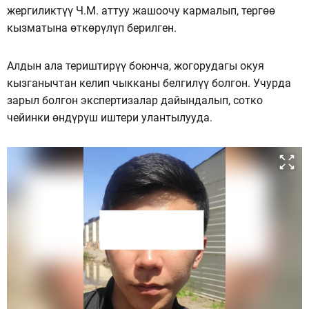
жергиликтүү Ч.М. аттуу жашоочу кармалып, тергөө
кызматына өткөрүлүп берилген.
Алдын ала териштирүү боюнча, жогорудагы окуя
кызганычтан келип чыкканы белгилүү болгон. Учурда
зарыл болгон экспертизалар дайындалып, сотко
чейинки өндүрүш иштери улантылууда.