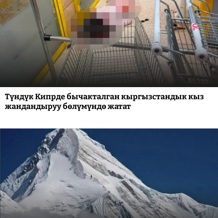
Түндүк Кипрде бычакталган кыргызстандык кыз
жандандыруу бөлүмүндө жатат