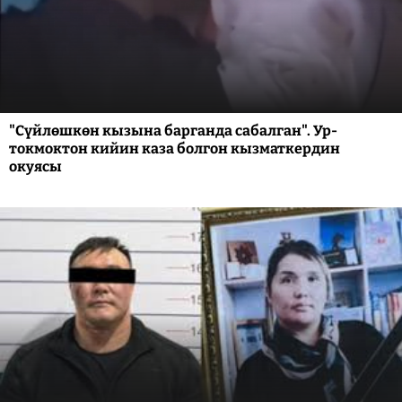
"Сүйлөшкөн кызына барганда сабалган". Ур-
токмоктон кийин каза болгон кызматкердин
окуясы