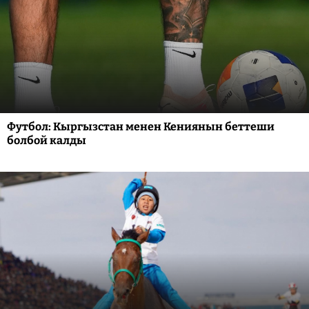
Футбол: Кыргызстан менен Кениянын беттеши
болбой калды