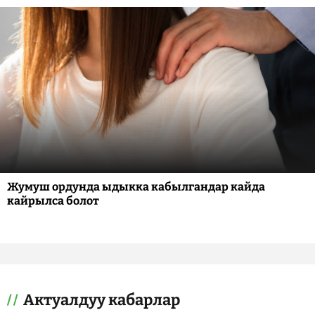
Жумуш ордунда ыдыкка кабылгандар кайда
кайрылса болот
Актуалдуу кабарлар