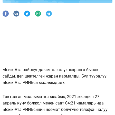
Ысык-Ата районунда чет өлкөлүк жаранга бычак
сайды, деп шектелген жаран кармалды. Бул тууралуу
Ысык-Ата РИИБси маалымдады.
Такталган маалыматка ылайык, 2021-жылдын 27-
апрель күнү болжол менен саат 04:21 чамаларында
Ысык-Ата РИИБсинин нөөмөт бөлүгүнө телефон чалуу