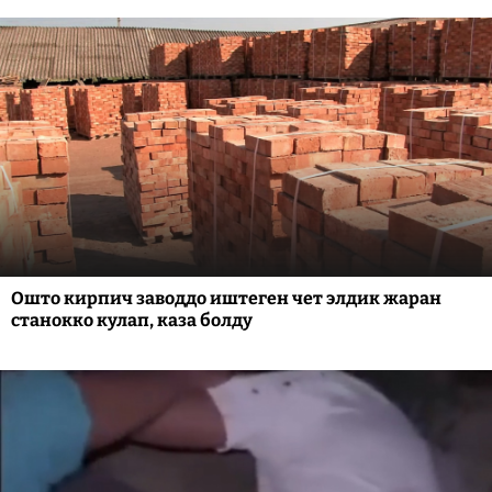
Ошто кирпич заводдо иштеген чет элдик жаран
станокко кулап, каза болду