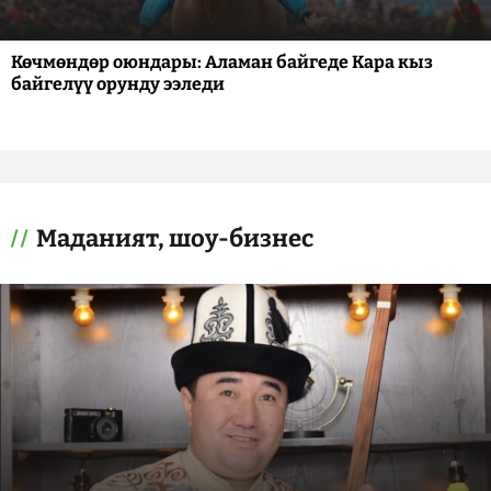
Көчмөндөр оюндары: Аламан байгеде Кара кыз
байгелүү орунду ээледи
Маданият, шоу-бизнес