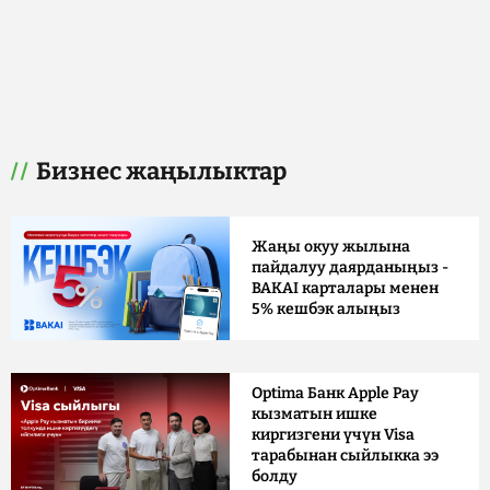
Бизнес жаңылыктар
Жаңы окуу жылына
пайдалуу даярданыңыз -
BAKAI карталары менен
5% кешбэк алыңыз
Optima Банк Apple Pay
кызматын ишке
киргизгени үчүн Visa
тарабынан сыйлыкка ээ
болду