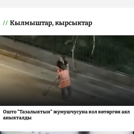
Кылмыштар, кырсыктар
Ошто "Тазалыктын" жумушчусуна кол көтөргөн аял
аныкталды