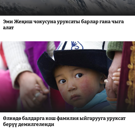
Эми Жеңиш чокусуна уруксаты барлар гана чыга
алат
Өлкөдө балдарга кош фамилия ыйгарууга уруксат
берүү демилгеленди