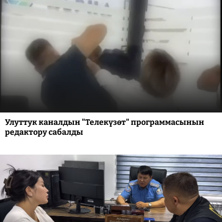
Улуттук каналдын "Телекүзөт" программасынын
редактору сабалды