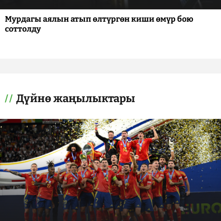
Мурдагы аялын атып өлтүргөн киши өмүр бою
соттолду
Дүйнө жаңылыктары