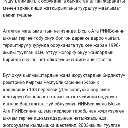
түшүп, аймактык ооруканага бычактан алган жаракаты
менен эркек киши жаткырылганы тууралуу маалымат
келип түшкөн.
Аталган маалыматтын негизинде, Ысык-Ата РИИБсинин
ыкчам тергөө тобу окуя болгон дарекке дароо чыгып,
териштирүү учурунда ооруканага түшкөн жаран 1998-
жылы туулган Ш.Н. аттуу жогорку окуу жайлардын
биринде окуган, чет өлкөлүк экендиги аныкталган.
Бул окуя кылмыштардын жана жоруктардын бирдиктүү
реестрине Кыргыз Республикасынын Жазык
кодексинин 138-беренеси (Ден соолукка оор зыян
келтирүү) боюнча катталып, сотко чейинки өндүрүш
иштери башталган. Чүй облусунун ИИББси жана Ысык-
Ата РИИБсинин кызматкерлери тарабынан жүргүзүлгөн
ыкчам тергөө иш-амалдарынын натыйжасында,
жогорудагы кылмышка шектелип, 2003-жылы туулган