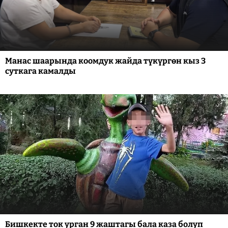
Манас шаарында коомдук жайда түкүргөн кыз 3
суткага камалды
Бишкекте ток урган 9 жаштагы бала каза болуп