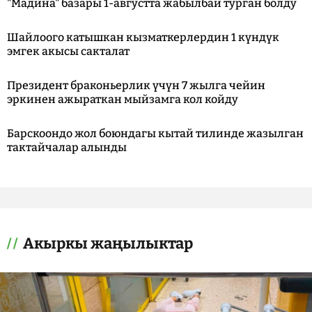
"Мадина" базары 1-августта жабылбай турган болду
Шайлоого катышкан кызматкерлердин 1 күндүк
эмгек акысы сакталат
Президент браконьерлик үчүн 7 жылга чейин
эркинен ажыраткан мыйзамга кол койду
Барскоондо жол боюндагы кытай тилинде жазылган
тактайчалар алынды
Акыркы жаңылыктар