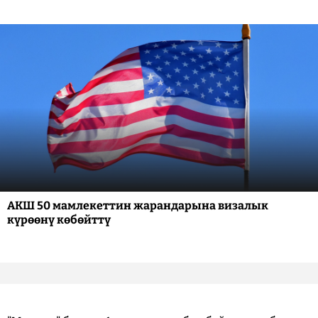
АКШ 50 мамлекеттин жарандарына визалык
күрөөнү көбөйттү