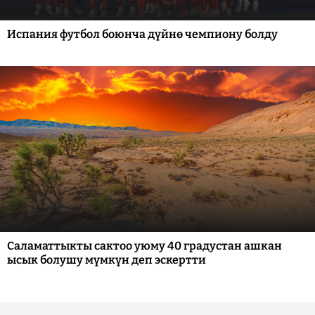
Испания футбол боюнча дүйнө чемпиону болду
Саламаттыкты сактоо уюму 40 градустан ашкан
ысык болушу мүмкүн деп эскертти