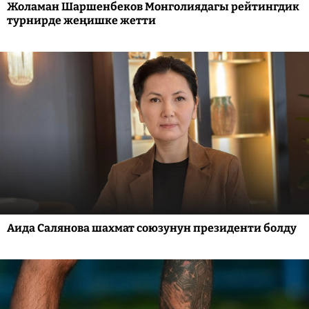
Жоламан Шаршенбеков Монголиядагы рейтингдик
турнирде жеңишке жетти
Аида Салянова шахмат союзунун президенти болду