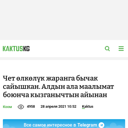
Чет өлкөлүк жаранга бычак
сайышкан. Алдын ала маалымат
боюнча кызганычтын айынан
4958
28 апреля 2021 10:52
Kaktus
Коом
Все самое интересное в
Telegram