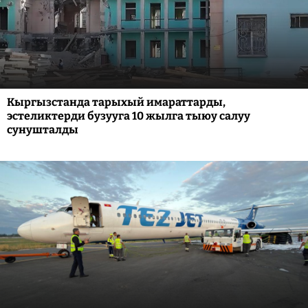
Кыргызстанда тарыхый имараттарды,
эстеликтерди бузууга 10 жылга тыюу салуу
сунушталды