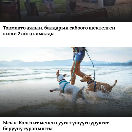
Токмокто аялын, балдарын сабоого шектелген
киши 2 айга камалды
Ысык-Көлгө ит менен сууга түшүүгө уруксат
берүүнү суранышты