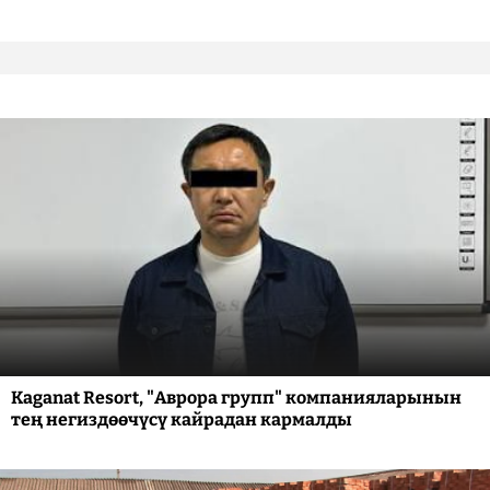
Kaganat Resort, "Аврора групп" компанияларынын
тең негиздөөчүсү кайрадан кармалды