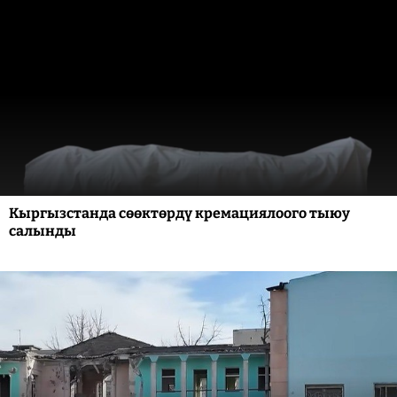
Кыргызстанда сөөктөрдү кремациялоого тыюу
салынды