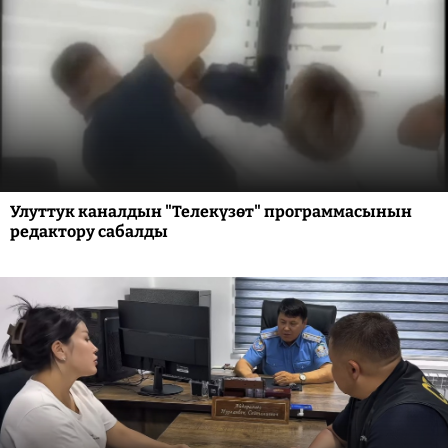
Улуттук каналдын "Телекүзөт" программасынын
редактору сабалды