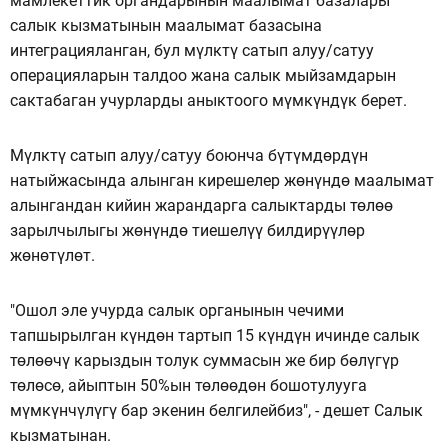
мамлекеттик органдарынын маалымат базалары
салык кызматынын маалымат базасына
интеграцияланган, бул мүлктү сатып алуу/сатуу
операцияларын талдоо жана салык мыйзамдарын
сактабаган учурларды аныктоого мүмкүндүк берет.
Мүлктү сатып алуу/сатуу боюнча бүтүмдөрдүн
натыйжасында алынган кирешелер жөнүндө маалымат
алынгандан кийин жарандарга салыктарды төлөө
зарылчылыгы жөнүндө тиешелүү билдирүүлөр
жөнөтүлөт.
"Ошол эле учурда салык органынын чечими
тапшырылган күндөн тартып 15 күндүн ичинде салык
төлөөчү карыздын толук суммасын же бир бөлүгүр
төлөсө, айыптын 50%ын төлөөдөн бошотулууга
мүмкүнчүлүгү бар экенин белгилейбиз", - дешет Салык
кызматынан.