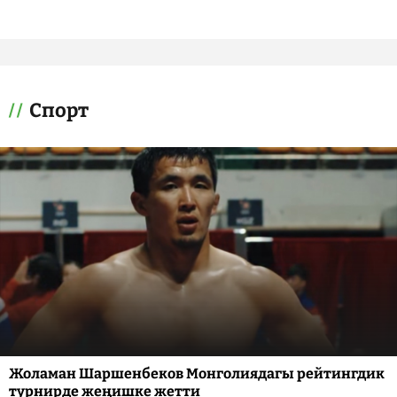
Спорт
Жоламан Шаршенбеков Монголиядагы рейтингдик
турнирде жеңишке жетти