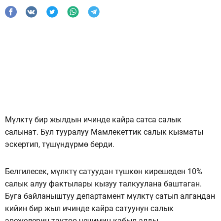
Мүлктү бир жылдын ичинде кайра сатса салык
салынат. Бул тууралуу Мамлекеттик салык кызматы
эскертип, түшүндүрмө берди.
Белгилесек, мүлктү сатуудан түшкөн кирешеден 10%
салык алуу фактылары кызуу талкуулана баштаган.
Буга байланыштуу департамент мүлктү сатып алгандан
кийин бир жыл ичинде кайра сатуунун салык
эрежелерин тактоо чечимин кабыл алды.