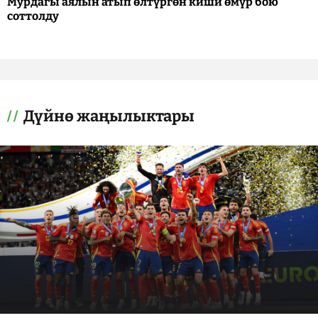
Мурдагы аялын атып өлтүргөн киши өмүр бою
соттолду
Дүйнө жаңылыктары