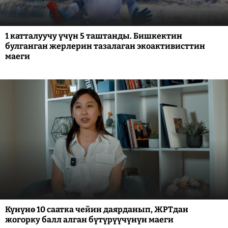
1 катталуучу үчүн 5 таштанды. Бишкектин
булганган жерлерин тазалаган экоактивисттин
маеги
Күнүнө 10 саатка чейин даярданып, ЖРТдан
жогорку балл алган бүтүрүүчүнүн маеги