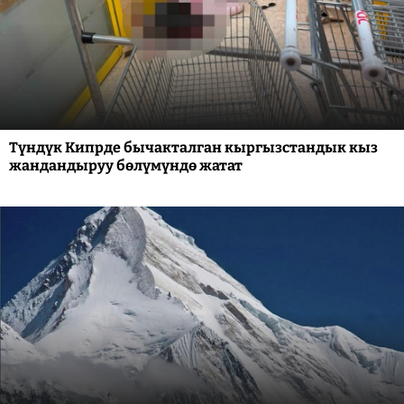
Түндүк Кипрде бычакталган кыргызстандык кыз
жандандыруу бөлүмүндө жатат