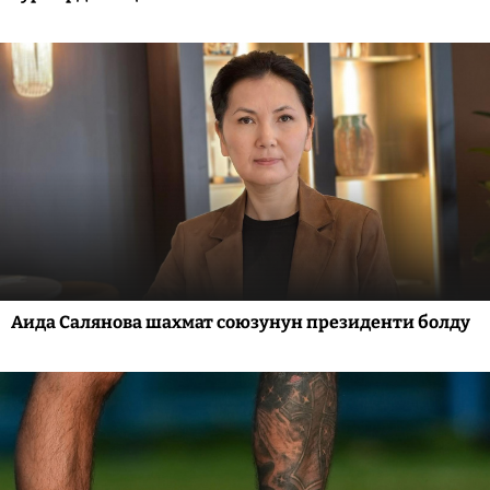
Аида Салянова шахмат союзунун президенти болду