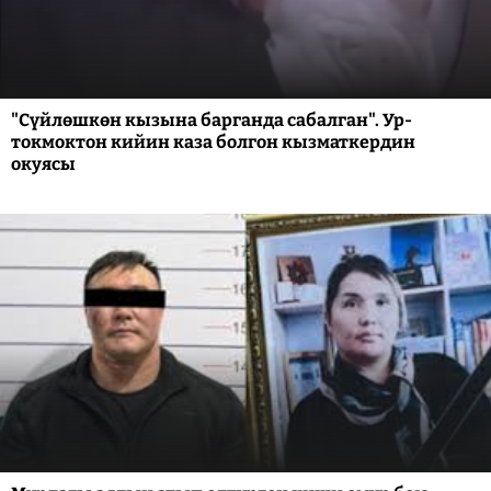
"Сүйлөшкөн кызына барганда сабалган". Ур-
токмоктон кийин каза болгон кызматкердин
окуясы