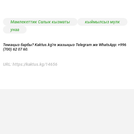
Мамлекеттик Салык кызматы
кыймылсыз мүлк
унаа
Темаңыз барбы? Kaktus.kg'ге жазыңыз Telegram же WhatsApp:
+996
(700) 62 07 60.
URL:
https://kaktus.kg/14656