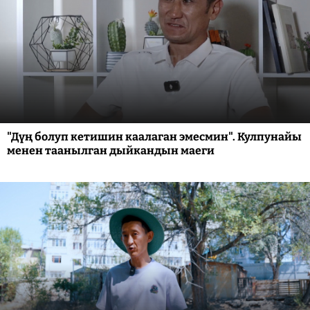
"Дүң болуп кетишин каалаган эмесмин". Кулпунайы
менен таанылган дыйкандын маеги