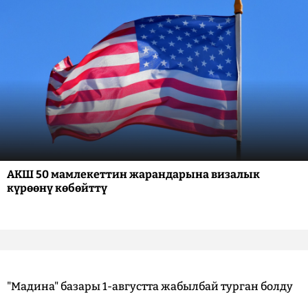
АКШ 50 мамлекеттин жарандарына визалык
күрөөнү көбөйттү
"Мадина" базары 1-августта жабылбай турган болду