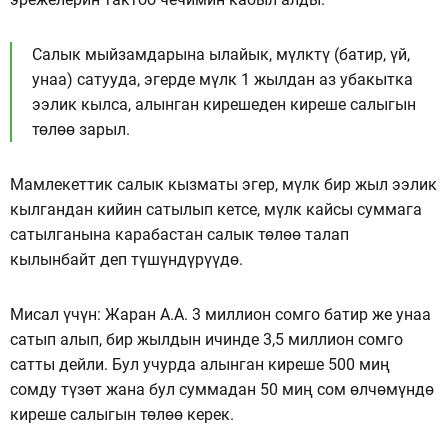
Салык мыйзамдарына ылайык, мүлктү (батир, үй,
унаа) сатууда, эгерде мүлк 1 жылдан аз убакытка
ээлик кылса, алынган кирешеден киреше салыгын
төлөө зарыл.
Мамлекеттик салык кызматы эгер, мүлк бир жыл ээлик
кылгандан кийин сатылып кетсе, мүлк кайсы суммага
сатылганына карабастан салык төлөө талап
кылынбайт деп түшүндүрүүдө.
Мисал үчүн: Жаран А.А. 3 миллион сомго батир же унаа
сатып алып, бир жылдын ичинде 3,5 миллион сомго
сатты дейли. Бул учурда алынган киреше 500 миң
сомду түзөт жана бул суммадан 50 миң сом өлчөмүндө
киреше салыгын төлөө керек.