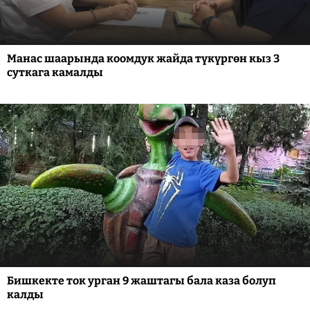
Манас шаарында коомдук жайда түкүргөн кыз 3
суткага камалды
Бишкекте ток урган 9 жаштагы бала каза болуп
калды