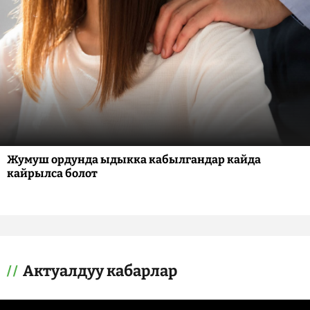
Жумуш ордунда ыдыкка кабылгандар кайда
кайрылса болот
Актуалдуу кабарлар