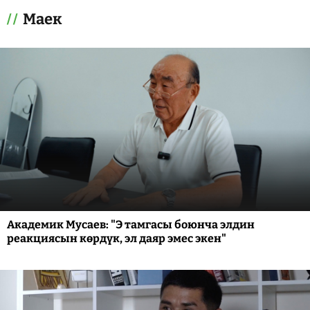
Маек
Академик Мусаев: "Э тамгасы боюнча элдин
реакциясын көрдүк, эл даяр эмес экен"