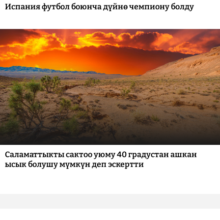
Испания футбол боюнча дүйнө чемпиону болду
Саламаттыкты сактоо уюму 40 градустан ашкан
ысык болушу мүмкүн деп эскертти