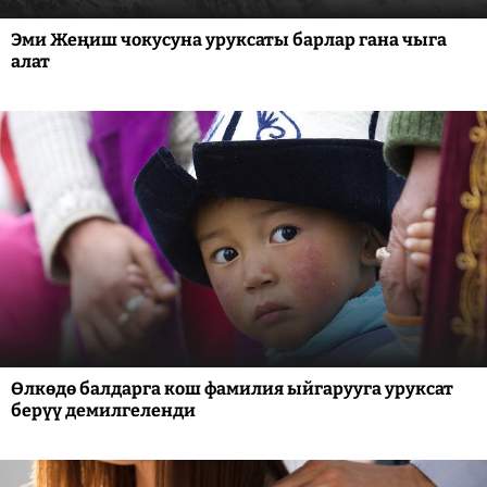
Эми Жеңиш чокусуна уруксаты барлар гана чыга
алат
Өлкөдө балдарга кош фамилия ыйгарууга уруксат
берүү демилгеленди