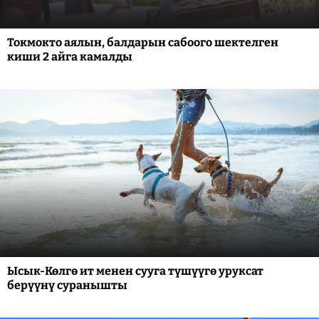
Токмокто аялын, балдарын сабоого шектелген
киши 2 айга камалды
Ысык-Көлгө ит менен сууга түшүүгө уруксат
берүүнү суранышты