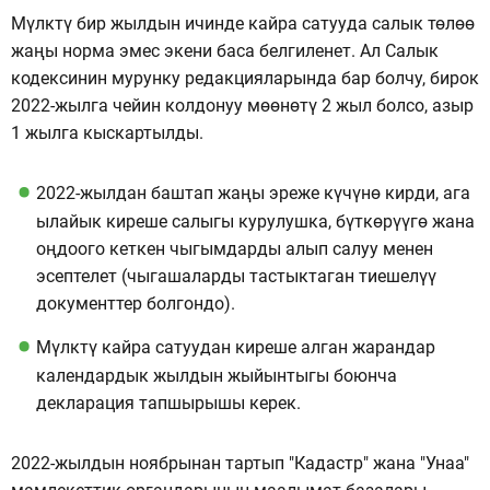
Мүлктү бир жылдын ичинде кайра сатууда салык төлөө
жаңы норма эмес экени баса белгиленет. Ал Салык
кодексинин мурунку редакцияларында бар болчу, бирок
2022-жылга чейин колдонуу мөөнөтү 2 жыл болсо, азыр
1 жылга кыскартылды.
2022-жылдан баштап жаңы эреже күчүнө кирди, ага
ылайык киреше салыгы курулушка, бүткөрүүгө жана
оңдоого кеткен чыгымдарды алып салуу менен
эсептелет (чыгашаларды тастыктаган тиешелүү
документтер болгондо).
Мүлктү кайра сатуудан киреше алган жарандар
календардык жылдын жыйынтыгы боюнча
декларация тапшырышы керек.
2022-жылдын ноябрынан тартып "Кадастр" жана "Унаа"