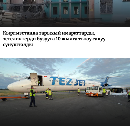
Кыргызстанда тарыхый имараттарды,
эстеликтерди бузууга 10 жылга тыюу салуу
сунушталды