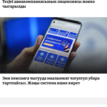
TezJet авиакомпаниясынын лицензиясы жокко
чыгарылды
Эми пенсияга чыгууда маалымкат чогултуп убара
тартпайсыз. Жаңы система ишке кирет