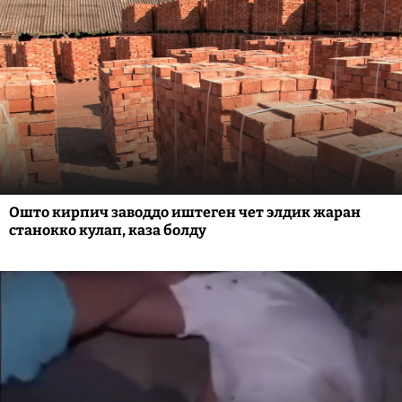
Ошто кирпич заводдо иштеген чет элдик жаран
станокко кулап, каза болду