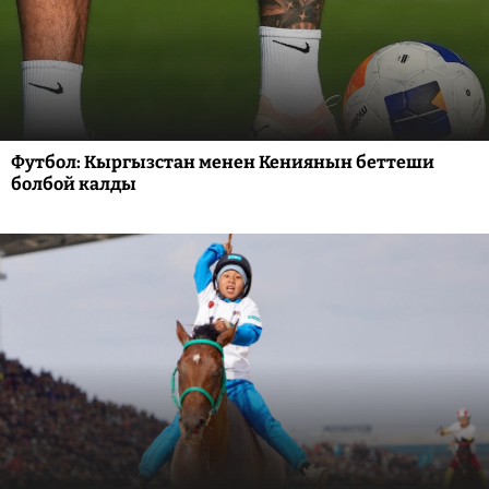
Футбол: Кыргызстан менен Кениянын беттеши
болбой калды