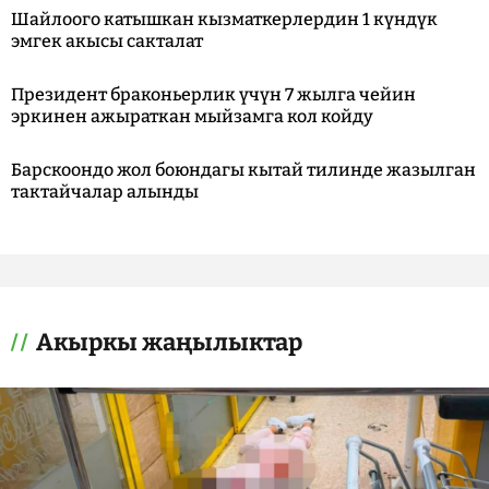
Шайлоого катышкан кызматкерлердин 1 күндүк
эмгек акысы сакталат
Президент браконьерлик үчүн 7 жылга чейин
эркинен ажыраткан мыйзамга кол койду
Барскоондо жол боюндагы кытай тилинде жазылган
тактайчалар алынды
Акыркы жаңылыктар