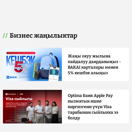
Бизнес жаңылыктар
Жаңы окуу жылына
пайдалуу даярданыңыз -
BAKAI карталары менен
5% кешбэк алыңыз
Optima Банк Apple Pay
кызматын ишке
киргизгени үчүн Visa
тарабынан сыйлыкка ээ
болду