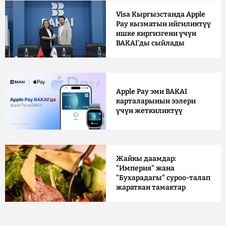
Visa Кыргызстанда Apple
Pay кызматын ийгиликтүү
ишке киргизгени үчүн
BAKAI'ды сыйлады
Apple Pay эми BAKAI
карталарынын ээлери
үчүн жеткиликтүү
Жайкы даамдар:
"Империя" жана
"Бухарадагы" суроо-талап
жараткан тамактар