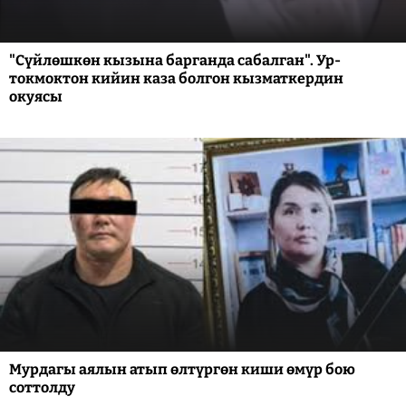
"Сүйлөшкөн кызына барганда сабалган". Ур-
токмоктон кийин каза болгон кызматкердин
окуясы
Мурдагы аялын атып өлтүргөн киши өмүр бою
соттолду