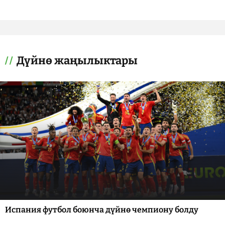
Дүйнө жаңылыктары
Испания футбол боюнча дүйнө чемпиону болду