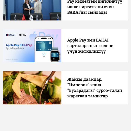
Pay кызматын ийгиликтүү
ишке киргизгени үчүн
BAKAI'ды сыйлады
Apple Pay эми BAKAI
карталарынын ээлери
үчүн жеткиликтүү
Жайкы даамдар:
"Империя" жана
"Бухарадагы" суроо-талап
жараткан тамактар