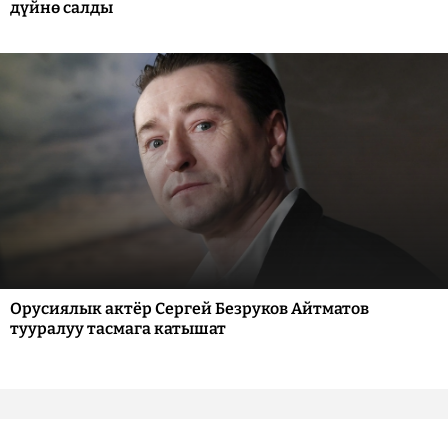
дүйнө салды
Орусиялык актёр Сергей Безруков Айтматов
тууралуу тасмага катышат