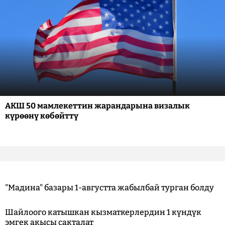
АКШ 50 мамлекеттин жарандарына визалык
күрөөнү көбөйттү
"Мадина" базары 1-августта жабылбай турган болду
Шайлоого катышкан кызматкерлердин 1 күндүк
эмгек акысы сакталат