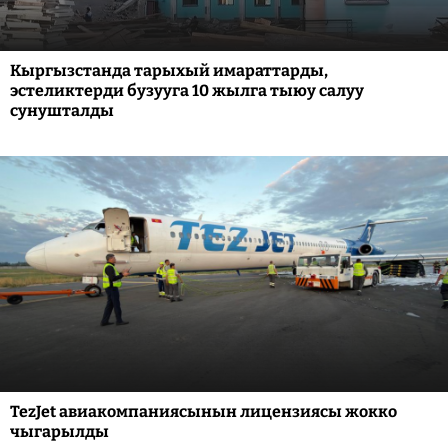
Кыргызстанда тарыхый имараттарды,
эстеликтерди бузууга 10 жылга тыюу салуу
сунушталды
TezJet авиакомпаниясынын лицензиясы жокко
чыгарылды