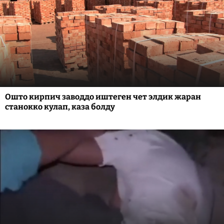
Ошто кирпич заводдо иштеген чет элдик жаран
станокко кулап, каза болду