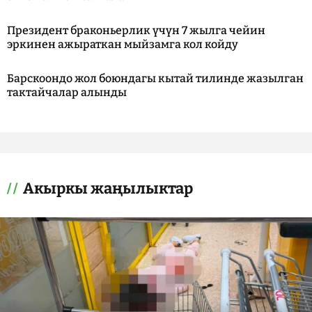
Президент браконьерлик үчүн 7 жылга чейин
эркинен ажыраткан мыйзамга кол койду
Барскоондо жол боюндагы кытай тилинде жазылган
тактайчалар алынды
Акыркы жаңылыктар