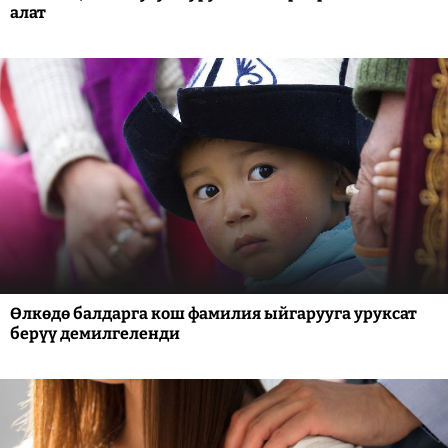
алат
Өлкөдө балдарга кош фамилия ыйгарууга уруксат
берүү демилгеленди