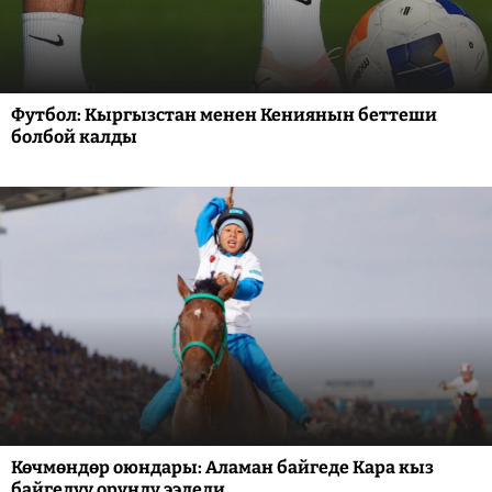
Футбол: Кыргызстан менен Кениянын беттеши
болбой калды
Көчмөндөр оюндары: Аламан байгеде Кара кыз
байгелүү орунду ээледи