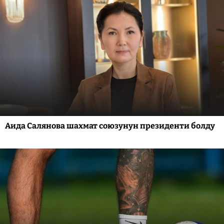
Аида Салянова шахмат союзунун президенти болду