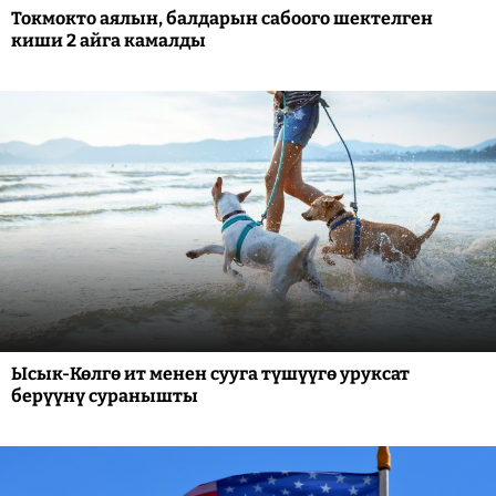
Токмокто аялын, балдарын сабоого шектелген
киши 2 айга камалды
Ысык-Көлгө ит менен сууга түшүүгө уруксат
берүүнү суранышты