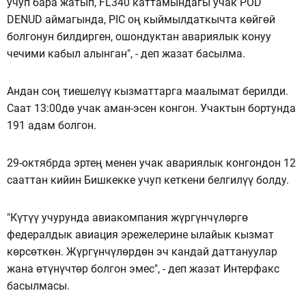
учуп бара жатып, FL340 каттамындагы учак POD
DENUD аймагында, PIC оң кыймылдаткычта көйгөй
болгонун билдирген, ошондуктан авариялык конуу
чечими кабыл алынган", - деп жазат басылма.
Андан соң тиешелүү кызматтарга маалымат берилди.
Саат 13:00дө учак аман-эсен конгон. Учактын бортунда
191 адам болгон.
29-октябрда эртең менен учак авариялык конгондон 12
сааттан кийин Бишкекке учуп кеткени белгилүү болду.
"Күтүү учурунда авиакомпания жүргүнчүлөргө
федералдык авиация эрежелерине ылайык кызмат
көрсөткөн. Жүргүнчүлөрдөн эч кандай даттануулар
жана өтүнүчтөр болгон эмес", - деп жазат Интерфакс
басылмасы.