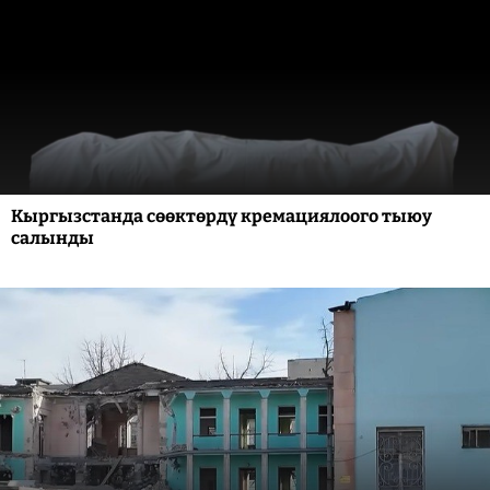
Кыргызстанда сөөктөрдү кремациялоого тыюу
салынды