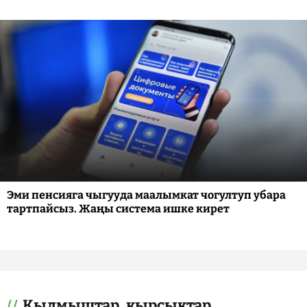
Эми пенсияга чыгууда маалымкат чогултуп убара
тартпайсыз. Жаңы система ишке кирет
Кылмыштар, кырсыктар