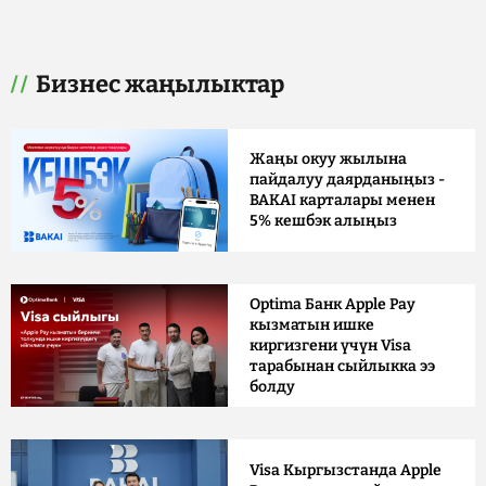
Бизнес жаңылыктар
Жаңы окуу жылына
пайдалуу даярданыңыз -
BAKAI карталары менен
5% кешбэк алыңыз
Optima Банк Apple Pay
кызматын ишке
киргизгени үчүн Visa
тарабынан сыйлыкка ээ
болду
Visa Кыргызстанда Apple