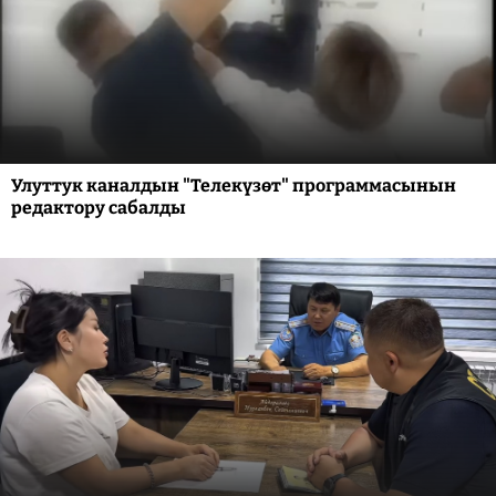
Улуттук каналдын "Телекүзөт" программасынын
редактору сабалды