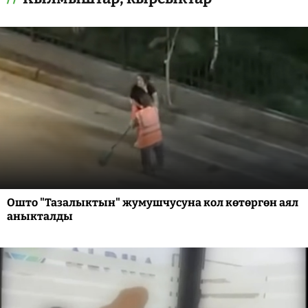
Ошто "Тазалыктын" жумушчусуна кол көтөргөн аял
аныкталды