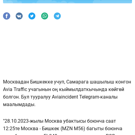
Москвадан Бишкекке учуп, Самарага шашылыш конгон
Avia Traffic учагынын оң кыймылдаткычында көйгөй
болгон. Бул тууралуу Aviaincident Telegram-каналы
маалымдады.
"28.10.2023-жылы Москва убактысы боюнча саат
12:25те Москва - Бишкек (MZN M56) багыты боюнча