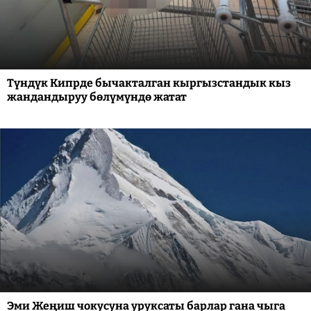
Түндүк Кипрде бычакталган кыргызстандык кыз
жандандыруу бөлүмүндө жатат
Эми Жеңиш чокусуна уруксаты барлар гана чыга