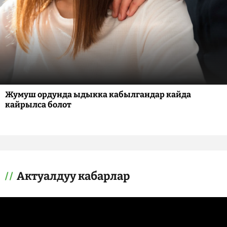
Жумуш ордунда ыдыкка кабылгандар кайда
кайрылса болот
Актуалдуу кабарлар