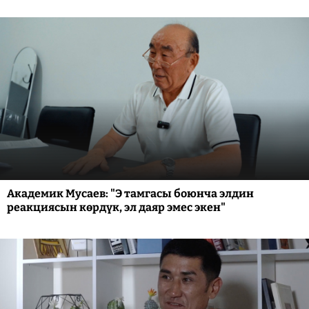
Академик Мусаев: "Э тамгасы боюнча элдин
реакциясын көрдүк, эл даяр эмес экен"