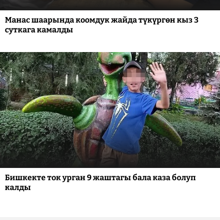
Манас шаарында коомдук жайда түкүргөн кыз 3
суткага камалды
Бишкекте ток урган 9 жаштагы бала каза болуп
калды