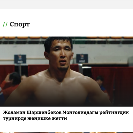
Спорт
Жоламан Шаршенбеков Монголиядагы рейтингдик
турнирде жеңишке жетти