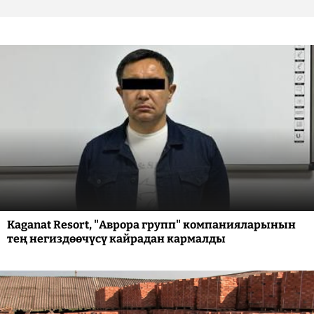
Kaganat Resort, "Аврора групп" компанияларынын
тең негиздөөчүсү кайрадан кармалды