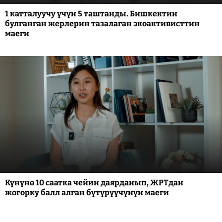
1 катталуучу үчүн 5 таштанды. Бишкектин
булганган жерлерин тазалаган экоактивисттин
маеги
Күнүнө 10 саатка чейин даярданып, ЖРТдан
жогорку балл алган бүтүрүүчүнүн маеги