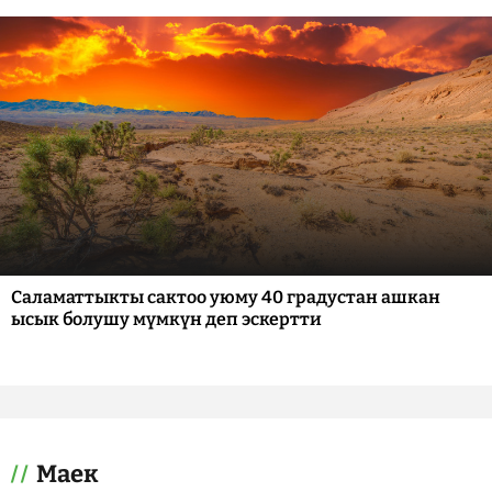
Саламаттыкты сактоо уюму 40 градустан ашкан
ысык болушу мүмкүн деп эскертти
Маек