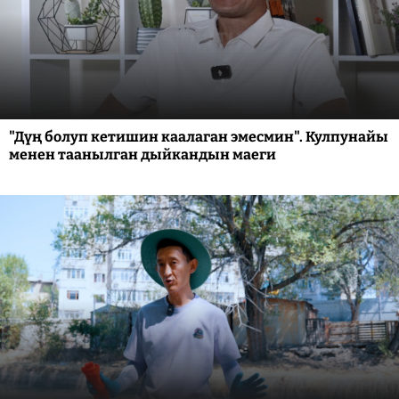
"Дүң болуп кетишин каалаган эмесмин". Кулпунайы
менен таанылган дыйкандын маеги