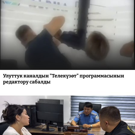
Улуттук каналдын "Телекүзөт" программасынын
редактору сабалды