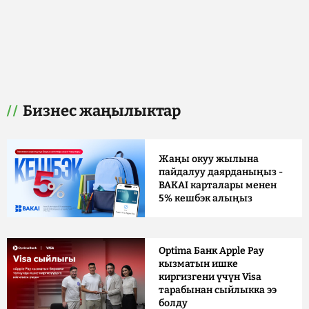
Бизнес жаңылыктар
Жаңы окуу жылына
пайдалуу даярданыңыз -
BAKAI карталары менен
5% кешбэк алыңыз
Optima Банк Apple Pay
кызматын ишке
киргизгени үчүн Visa
тарабынан сыйлыкка ээ
болду