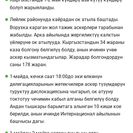
болуп жарыяланды.
Лейлек районунда кайрадан ок атыла баштады.
Ворухка караган жол тажик аскерлери тарабынан
жабылды. Арка айылында жергиликтүү калктын
үйлөрүнө ок атылууда. Кыргызстандын 34 жараны
каза болгону белгилүү болду, анын ичинен үчөө
аскер кызматындагылар. Жарадар болгондордун
саны 178 жаран.
1-майда, кечки саат 18:00до эки өлкөнүн
делегацияларынын жетекчилери аскер түзүмдөрүн
туруктуу дислокациясына чыгарып, ок атууну
токтотуу чечимин кабыл алганы белгилүү болду.
Андан тышкары барымтага алынган 10 киши кое
берилди, анын ичинде Интернационал айылынын
башчысы дагы.