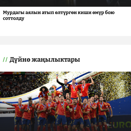
Мурдагы аялын атып өлтүргөн киши өмүр бою
соттолду
Дүйнө жаңылыктары