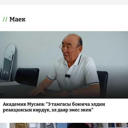
Маек
Академик Мусаев: "Э тамгасы боюнча элдин
реакциясын көрдүк, эл даяр эмес экен"