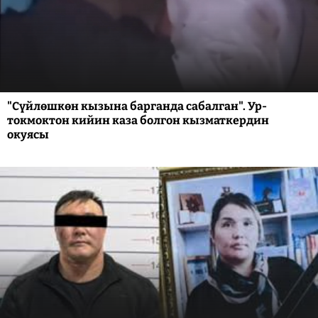
"Сүйлөшкөн кызына барганда сабалган". Ур-
токмоктон кийин каза болгон кызматкердин
окуясы