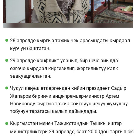
28-апрелде кыргыз-тажик чек арасындагы кырдаал
курчуй баштаган.
29-апрелде конфликт уланып, бир нече айылда
өзгөчө кырдаал киргизилип, жергиликтүү калк
эвакуацияланган.
Чукул кеңеш өткөргөндөн кийин президент Садыр
Жапаров биринчи вице-премьер-министр Артем
Новиковду кыргыз-тажик көйгөйүн чечүү жумушчу
тобунун төрагасы кылып дайындады.
Кыргызстан менен Тажикстандын Тышкы иштер
министрликтери 29-апрелде, саат 20:00дон тартып ок