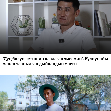
"Дүң болуп кетишин каалаган эмесмин". Кулпунайы
менен таанылган дыйкандын маеги