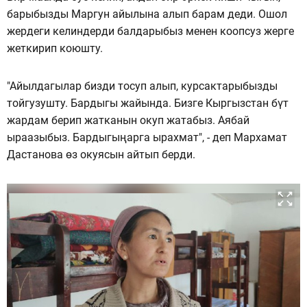
барыбызды Маргун айылына алып барам деди. Ошол
жердеги келиндерди балдарыбыз менен коопсуз жерге
жеткирип коюшту.
"Айылдагылар бизди тосуп алып, курсактарыбызды
тойгузушту. Бардыгы жайында. Бизге Кыргызстан бүт
жардам берип жатканын окуп жатабыз. Аябай
ыраазыбыз. Бардыгыңарга ырахмат", - деп Мархамат
Дастанова өз окуясын айтып берди.