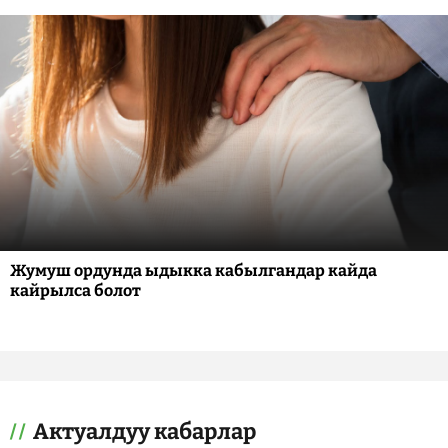
Жумуш ордунда ыдыкка кабылгандар кайда
кайрылса болот
Актуалдуу кабарлар