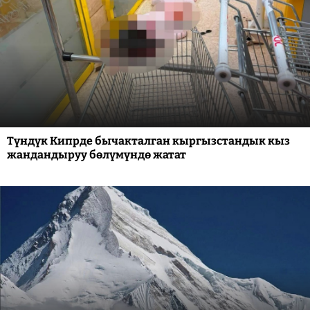
Түндүк Кипрде бычакталган кыргызстандык кыз
жандандыруу бөлүмүндө жатат