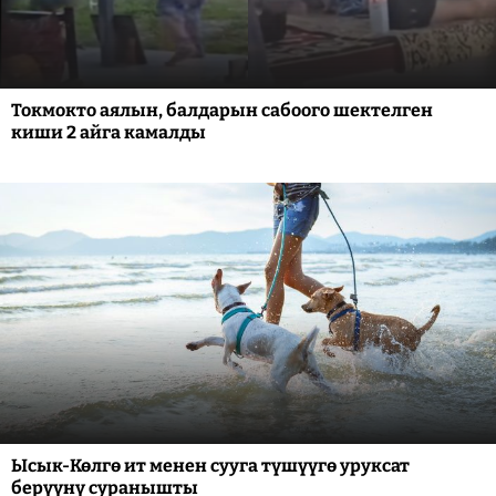
Токмокто аялын, балдарын сабоого шектелген
киши 2 айга камалды
Ысык-Көлгө ит менен сууга түшүүгө уруксат
берүүнү суранышты