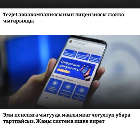
TezJet авиакомпаниясынын лицензиясы жокко
чыгарылды
Эми пенсияга чыгууда маалымкат чогултуп убара
тартпайсыз. Жаңы система ишке кирет