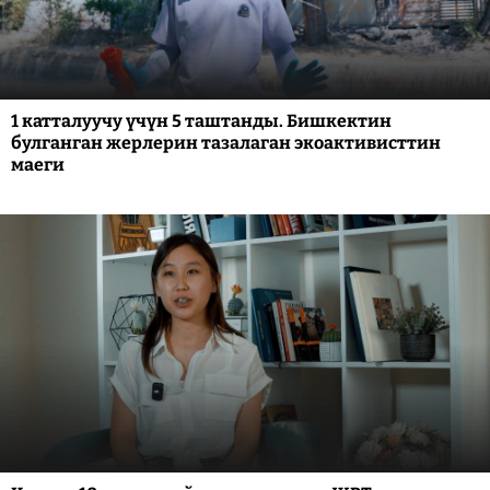
1 катталуучу үчүн 5 таштанды. Бишкектин
булганган жерлерин тазалаган экоактивисттин
маеги