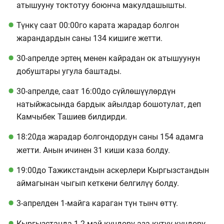
атышууну токтотуу боюнча макулдашышты.
Түнкү саат 00:00го карата жарадар болгон
жарандардын саны 134 кишиге жетти.
30-апрелде эртең менен кайрадан ок атышуунун
добуштары угула баштады.
30-апрелде, саат 16:00до сүйлөшүүлөрдүн
натыйжасында бардык айылдар бошотулат, деп
Камчыбек Ташиев билдирди.
18:20да жарадар болгондордун саны 154 адамга
жетти. Анын ичинен 31 киши каза болду.
19:00до Тажикстандын аскерлери Кыргызстандын
аймагынан чыгып кеткени белгилүү болду.
3-апрелден 1-майга караган түн тынч өттү.
Кыргызстанда 1-2 май күндөрү аза күтүү күндөрү