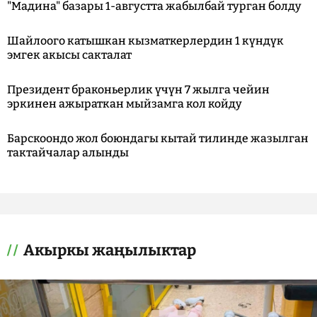
"Мадина" базары 1-августта жабылбай турган болду
Шайлоого катышкан кызматкерлердин 1 күндүк
эмгек акысы сакталат
Президент браконьерлик үчүн 7 жылга чейин
эркинен ажыраткан мыйзамга кол койду
Барскоондо жол боюндагы кытай тилинде жазылган
тактайчалар алынды
Акыркы жаңылыктар