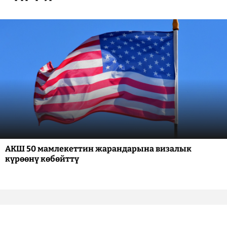
АКШ 50 мамлекеттин жарандарына визалык
күрөөнү көбөйттү