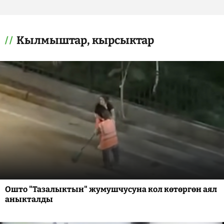
Кылмыштар, кырсыктар
Ошто "Тазалыктын" жумушчусуна кол көтөргөн аял
аныкталды