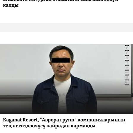
калды
Kaganat Resort, "Аврора групп" компанияларынын
тең негиздөөчүсү кайрадан кармалды