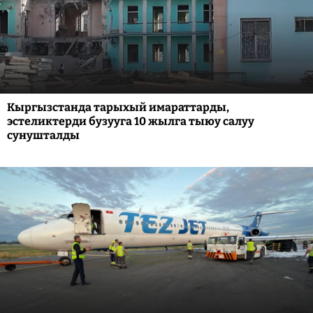
Кыргызстанда тарыхый имараттарды,
эстеликтерди бузууга 10 жылга тыюу салуу
сунушталды