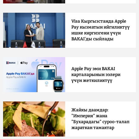
Visa Кыргызстанда Apple
Pay кызматын ийгиликтүү
ишке киргизгени үчүн
BAKAI'ды сыйлады
Apple Pay эми BAKAI
карталарынын ээлери
үчүн жеткиликтүү
Жайкы даамдар:
"Империя" жана
"Бухарадагы" суроо-талап
жараткан тамактар