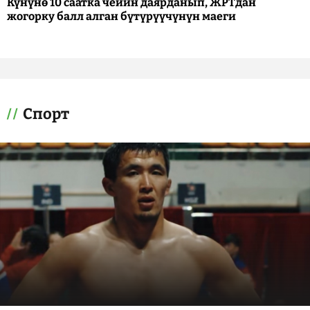
Күнүнө 10 саатка чейин даярданып, ЖРТдан
жогорку балл алган бүтүрүүчүнүн маеги
Спорт