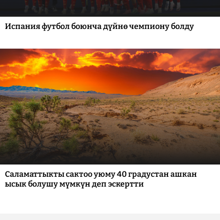
Испания футбол боюнча дүйнө чемпиону болду
Саламаттыкты сактоо уюму 40 градустан ашкан
ысык болушу мүмкүн деп эскертти