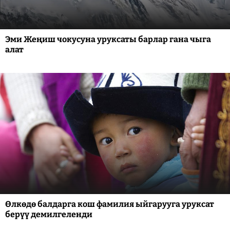
Эми Жеңиш чокусуна уруксаты барлар гана чыга
алат
Өлкөдө балдарга кош фамилия ыйгарууга уруксат
берүү демилгеленди