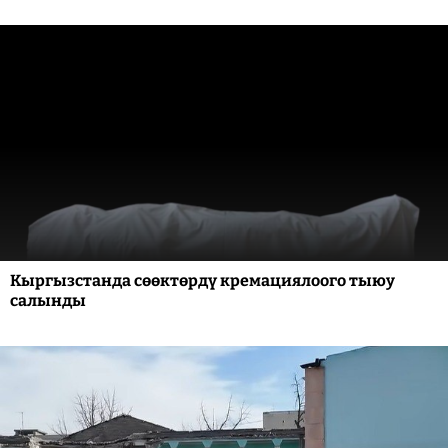
Кыргызстанда сөөктөрдү кремациялоого тыюу
салынды