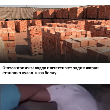
Ошто кирпич заводдо иштеген чет элдик жаран
станокко кулап, каза болду