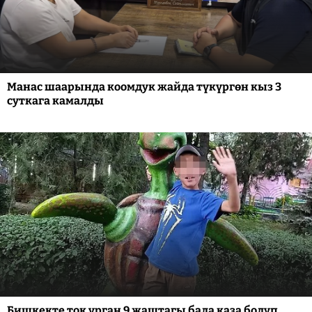
Манас шаарында коомдук жайда түкүргөн кыз 3
суткага камалды
Бишкекте ток урган 9 жаштагы бала каза болуп