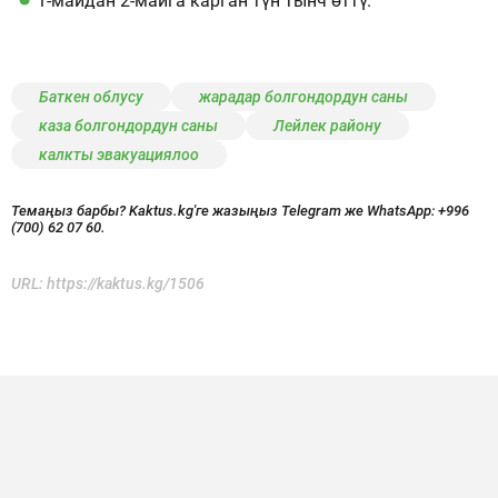
1-майдан 2-майга карган түн тынч өттү.
Баткен облусу
жарадар болгондордун саны
каза болгондордун саны
Лейлек району
калкты эвакуациялоо
Темаңыз барбы? Kaktus.kg'ге жазыңыз Telegram же WhatsApp:
+996
(700) 62 07 60.
URL:
https://kaktus.kg/1506