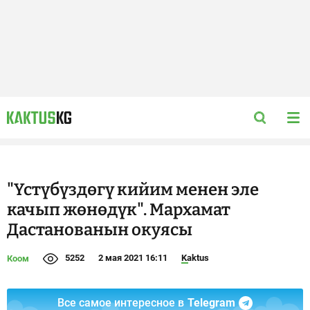
"Үстүбүздөгү кийим менен эле
качып жөнөдүк". Мархамат
Дастанованын окуясы
5252
2 мая 2021 16:11
Kaktus
Коом
Все самое интересное в
Telegram