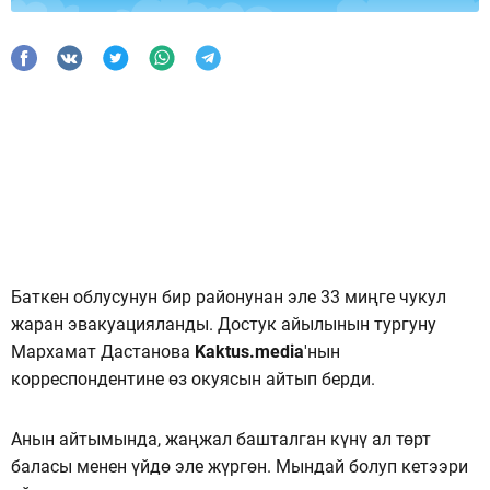
Баткен облусунун бир районунан эле 33 миңге чукул
жаран эвакуацияланды. Достук айылынын тургуну
Мархамат Дастанова
Kaktus.media
'нын
корреспондентине өз окуясын айтып берди.
Анын айтымында, жаңжал башталган күнү ал төрт
баласы менен үйдө эле жүргөн. Мындай болуп кетээри