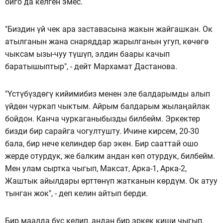
ойго да келген эмес.
"Биздин үй чек ара заставасына жакын жайгашкан. Ок
атылганын жана снаряддар жарылганын угуп, көчөгө
чыксам ызы-чуу түшүп, элдин баары качып
баратышыптыр", - дейт Мархамат Дастанова.
"Үстүбүздөгү кийимибиз менен эле балдарымды алып
үйдөн чуркап чыктым. Айрым балдарым жылаңайлак
бойдон. Канча чуркаганыбызды билбейм. Эркектер
бизди бир сарайга чогултушту. Ичине кирсем, 20-30
бала, бир нече келиндер бар экен. Бир сааттай ошо
жерде отурдук, же балким андан көп отурдук, билбейм.
Мен улам сыртка чыгып, Максат, Арка-1, Арка-2,
Жаштык айылдары өрттөнүп жатканын көрдүм. Ок атуу
тынган жок", - деп келин айтып берди.
Бир маалда бус келип, андан бир эркек киши чыгып,