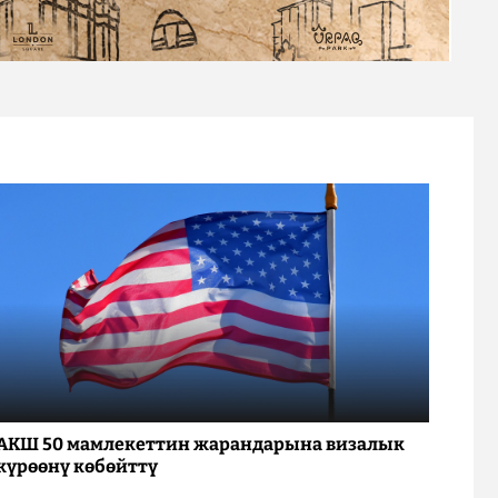
АКШ 50 мамлекеттин жарандарына визалык
күрөөнү көбөйттү