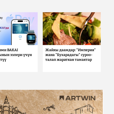
 эми BAKAI
Жайкы даамдар: "Империя"
ынын ээлери үчүн
жана "Бухарадагы" суроо-
түү
талап жараткан тамактар