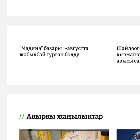
"Мадина" базары 1-августта
Шайлоог
жабылбай турган болду
кызматке
акысы са
Акыркы жаңылыктар