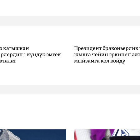
о катышкан
Президент браконьерлик 
рлердин 1 күндүк эмгек
жылга чейин эркинен аж
кталат
мыйзамга кол койду