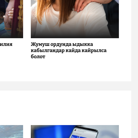
милия
Жумуш ордунда ыдыкка
кабылгандар кайда кайрылса
болот