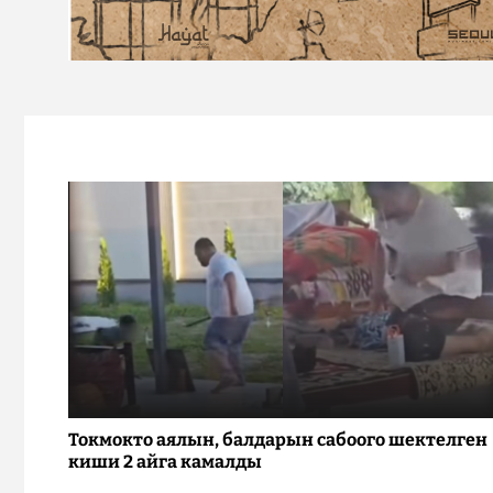
Токмокто аялын, балдарын сабоого шектелген
киши 2 айга камалды