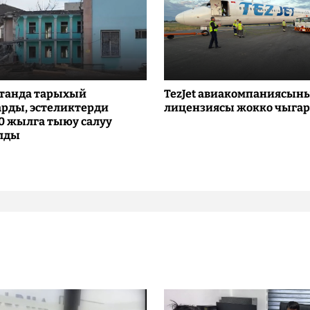
танда тарыхый
TezJet авиакомпаниясын
рды, эстеликтерди
лицензиясы жокко чыга
10 жылга тыюу салуу
лды