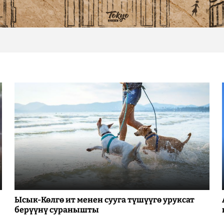
Ысык-Көлгө ит менен сууга түшүүгө уруксат
берүүнү суранышты