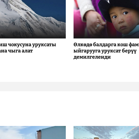
иш чокусуна уруксаты
Өлкөдө балдарга кош фа
ана чыга алат
ыйгарууга уруксат берүү
демилгеленди