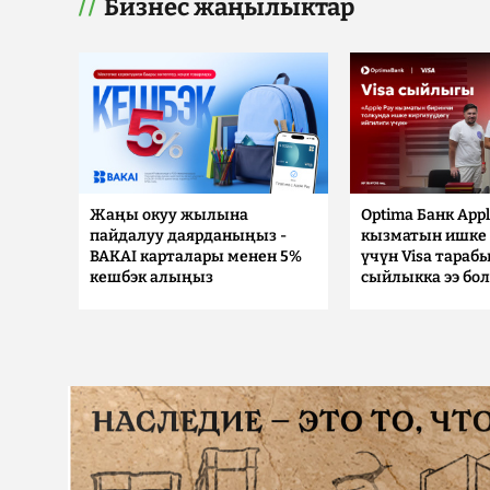
Бизнес жаңылыктар
Жаңы окуу жылына
Optima Банк Appl
пайдалуу даярданыңыз -
кызматын ишке 
BAKAI карталары менен 5%
үчүн Visa тараб
кешбэк алыңыз
сыйлыкка ээ бо