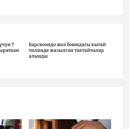
үчүн 7
Барскоондо жол боюндагы кытай
ыраткан
тилинде жазылган тактайчалар
алынды