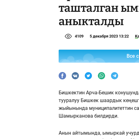
ташталган ым
аныкталды
4109
5 декабря 2023 13:22
K
Все 
Бишкектин Арча-Бешик конушунд
тууралуу Бишкек шаардык кеңеш
жыйынында муниципалитеттин са
Шамырканова билдирди.
Анын айтымында, ымыркай учурд