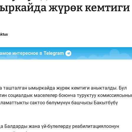
ыркайда жүрөк кемтиги
aktus
самое интересное в
Telegram
а ташталган ымыркайда жүрөк кемтиги аныкталды. Бул
тин социалдык маселелер боюнча туруктуу комиссиясыны
ламаттыкты сактоо бөлүмүнүн башчысы Бакытбүбү
а Балдарды жана үй-бүлөлөрдү реабилитациялоонун