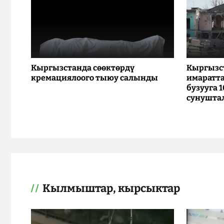
Кыргызстанда сөөктөрдү
Кыргызс
кремациялоого тыюу салынды
имаратта
бузууга 
сунушта
Кылмыштар, кырсыктар