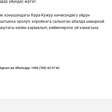
дар үйүндө) жатат.
ик конушундагы Кара-Кужур көчөсүндөгү үйдүн
штыкка оролуп, коробкага салынган абалда ымыркай
жаштагы келин кармалып, кийинчерээк үй камагына
legram же WhatsApp:
+996 (700) 62 07 60.