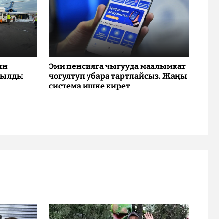
ын
Эми пенсияга чыгууда маалымкат
рылды
чогултуп убара тартпайсыз. Жаңы
система ишке кирет