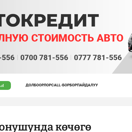
ДОЛБООРЛОР
CALL-БОРБОР
ПАЙДАЛУУ
онушунда көчөгө