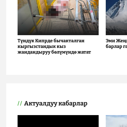
Түндүк Кипрде бычакталган
Эми Жең
кыргызстандык кыз
барлар г
жандандыруу бөлүмүндө жатат
Актуалдуу кабарлар