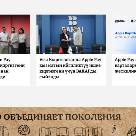
e Pay
Visa Кыргызстанда Apple Pay
Apple Pay
киргизгени
кызматын ийгиликтүү ишке
карталар
ынан
киргизгени үчүн BAKAI'ды
жеткилик
лду
сыйлады