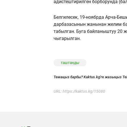
адистештирилген борборунда (бал
Белгилесек, 19-ноябрда Арча-Беш
дарбазасынын жанынан желим ба
табылган. Буга байланыштуу 20 
чыгарылган.
таштанды
Темаңыз барбы? Kaktus.kg'ге жазыңыз Te
URL:
https://kaktus.kg/15080