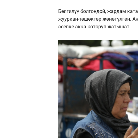
Белгилүү болгондой, жардам ката
жууркан-төшөктөр жөнөтүлгөн. А
эсепке акча которуп жатышат.