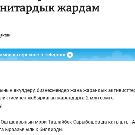
анитардык жардам
aktus
самое интересное в
Telegram
ынын өкүлдөрү, бизнесмендер жана жарандык активистте
фликтисинен жабыркаган жарандарга 2 млн сомго
.
 Ош шаарынын мэри Таалайбек Сарыбашов да катышты. 
га ыраазычылык билдирди.