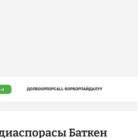
ДОЛБООРЛОР
CALL-БОРБОР
ПАЙДАЛУУ
 диаспорасы Баткен